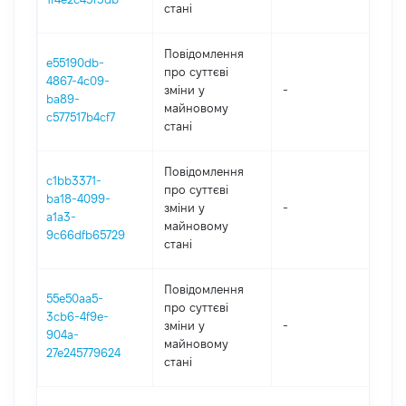
стані
Повідомлення
e55190db-
про суттєві
4867-4c09-
зміни y
-
202
ba89-
майновому
c577517b4cf7
стані
Повідомлення
c1bb3371-
про суттєві
ba18-4099-
зміни y
-
2021
a1a3-
майновому
9c66dfb65729
стані
Повідомлення
55e50aa5-
про суттєві
3cb6-4f9e-
зміни y
-
2021
904a-
майновому
27e245779624
стані