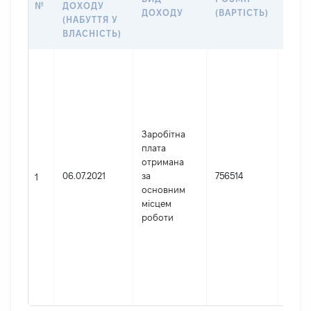
№
ДОХОДУ
ДОХОДУ
(ВАРТІСТЬ)
ПРО
(НАБУТТЯ У
ВЛАСНІСТЬ)
Джер
Юрид
особа
заре
в Укр
Заробітна
Найм
плата
ДП М
отримана
Код 
06.07.2021
за
756514
держ
1
основним
реєст
місцем
юрид
роботи
осіб,
осіб 
підпр
гром
форм
01125