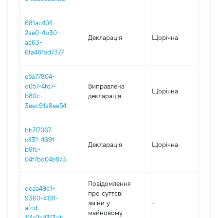
681ac404-
2ae0-4b30-
Декларація
Щорічна
202
aa63-
6fa46fbd7377
e5a77804-
d657-4fd7-
Виправлена
Щорічна
2021
b80c-
декларація
3eec91a8ee54
bb7f7067-
c431-4691-
Декларація
Щорічна
2021
b9fc-
04f7bd04e873
Повідомлення
deaa49c1-
про суттєві
9360-4191-
зміни y
-
202
afcd-
майновому
1f4e2c43f3db