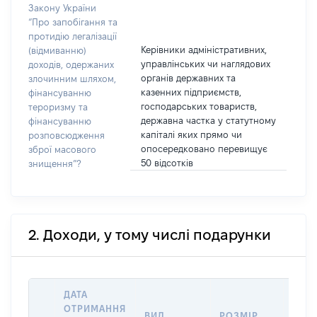
Закону України
“Про запобігання та
протидію легалізації
Керівники адміністративних,
(відмиванню)
управлінських чи наглядових
доходів, одержаних
органів державних та
злочинним шляхом,
казенних підприємств,
фінансуванню
господарських товариств,
тероризму та
державна частка у статутному
фінансуванню
капіталі яких прямо чи
розповсюдження
опосередковано перевищує
зброї масового
50 відсотків
знищення”?
2. Доходи, у тому числі подарунки
ДАТА
ОТРИМАННЯ
ВИД
РОЗМІР
ІНФ