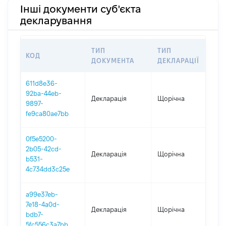
Інші документи суб'єкта
декларування
ТИП
ТИП
КОД
ПЕР
ДОКУМЕНТА
ДЕКЛАРАЦІЇ
611d8e36-
92ba-44eb-
Декларація
Щорічна
202
9897-
fe9ca80ae7bb
0f5e5200-
2b05-42cd-
Декларація
Щорічна
202
b531-
4c734dd3c25e
a99e37eb-
7e18-4a0d-
Декларація
Щорічна
202
bdb7-
5fc556c3a7bb