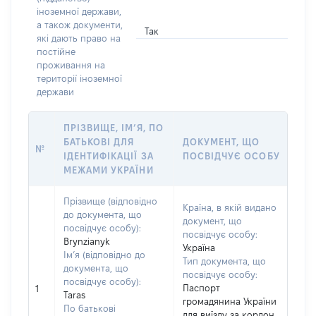
іноземної держави,
а також документи,
Так
які дають право на
постійне
проживання на
території іноземної
держави
ПРІЗВИЩЕ, ІМ’Я, ПО
БАТЬКОВІ ДЛЯ
ДОКУМЕНТ, ЩО
№
ІДЕНТИФІКАЦІЇ ЗА
ПОСВІДЧУЄ ОСОБУ
МЕЖАМИ УКРАЇНИ
Прізвище (відповідно
Країна, в якій видано
до документа, що
документ, що
посвідчує особу):
посвідчує особу:
Brynzianyk
Україна
Ім’я (відповідно до
Тип документа, що
документа, що
посвідчує особу:
посвідчує особу):
Паспорт
1
Taras
громадянина України
По батькові
для виїзду за кордон