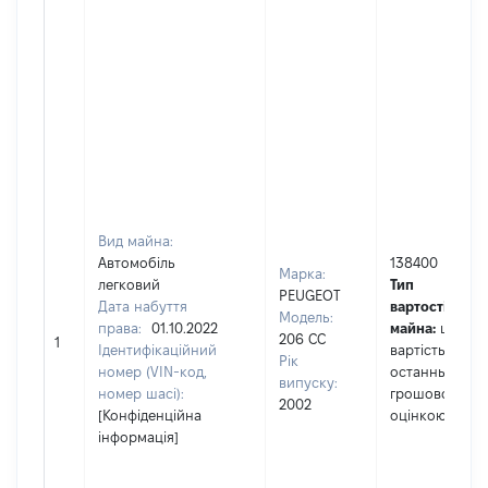
Вид майна:
Автомобіль
138400
Марка:
легковий
Тип
PEUGEOT
Дата набуття
вартості
Модель:
права:
01.10.2022
майна:
це
206 CC
1
Ідентифікаційний
вартість за
Рік
номер (VIN-код,
останньою
випуску:
номер шасі):
грошовою
2002
[Конфіденційна
оцінкою
інформація]