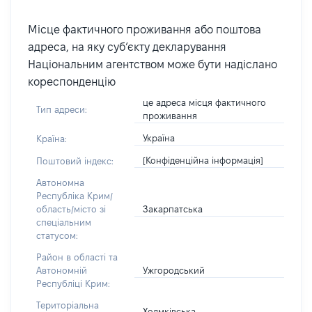
Місце фактичного проживання або поштова
адреса, на яку суб’єкту декларування
Національним агентством може бути надіслано
кореспонденцію
це адреса місця фактичного
Тип адреси:
проживання
Україна
Країна:
[Конфіденційна інформація]
Поштовий індекс:
Автономна
Республіка Крим/
Закарпатська
область/місто зі
спеціальним
статусом:
Район в області та
Ужгородський
Автономній
Республіці Крим:
Територіальна
Холмківська