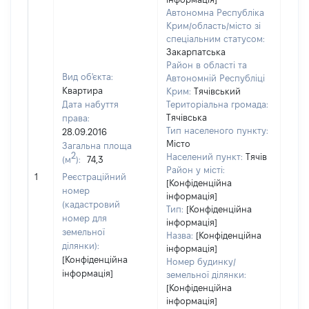
Автономна Республіка
Крим/область/місто зі
спеціальним статусом:
Закарпатська
Район в області та
Вид об'єкта:
Автономній Республіці
Квартира
Крим:
Тячівський
Дата набуття
Територіальна громада:
Тячівська
права:
300
Тип населеного пункту:
28.09.2016
Тип
Місто
Загальна площа
варт
2
Населений пункт:
Тячів
(м
):
74,3
обʼє
Район у місті:
1
Реєстраційний
варт
[Конфіденційна
номер
ост
інформація]
(кадастровий
Тип:
[Конфіденційна
гро
номер для
інформація]
оці
земельної
Назва:
[Конфіденційна
ділянки):
інформація]
[Конфіденційна
Номер будинку/
інформація]
земельної ділянки:
[Конфіденційна
інформація]