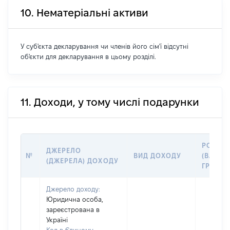
10. Нематеріальні активи
У суб'єкта декларування чи членів його сім'ї відсутні
об'єкти для декларування в цьому розділі.
11. Доходи, у тому числі подарунки
РОЗМІ
ДЖЕРЕЛО
№
ВИД ДОХОДУ
(ВАРТІС
(ДЖЕРЕЛА) ДОХОДУ
ГРН
Джерело доходу:
Юридична особа,
зареєстрована в
Україні