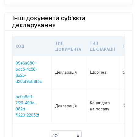
Інші документи суб'єкта
декларування
ТИП
ТИП
КОД
ПЕРІО
ДОКУМЕНТА
ДЕКЛАРАЦІЇ
99e6a680-
bdc5-4c58-
Декларація
Щорічна
2025
8a25-
d20bf9b88f3b
bc0a8af1-
7f23-499a-
Кандидата
Декларація
2025
982d-
на посаду
f1220122032f