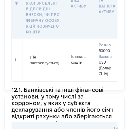
ВИД
ТА
№
ЯКОЇ ЗРОБЛЕНІ
Я
АКТИВУ
ВАЛЮТА
ВІДПОВІДНІ
П
АКТИВУ
ВНЕСКИ, ЧИ ПРО
ФІЗИЧНУ ОСОБУ,
ЯКІЙ ПОЗИЧЕНО
КОШТИ
Розмір:
В
50000
П
Готівкові
Валюта:
[Не
І
1
кошти
USD
застосовується]
П
(Долар
н
США)
12.1. Банківські та інші фінансові
установи, у тому числі за
кордоном, у яких у суб'єкта
декларування або членів його сім'ї
відкриті рахунки або зберігаються
кошти, інше майно
ІНФОР