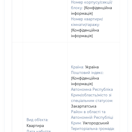
Номер корпусу/секції/
блоку:
[Конфіденційна
інформація]
Номер квартири/
кімнати/гаражу:
[Конфіденційна
інформація]
Країна:
Україна
Поштовий індекс:
[Конфіденційна
інформація]
Автономна Республіка
Крим/область/місто зі
спеціальним статусом:
Закарпатська
Район в області та
Автономній Республіці
Вид об'єкта:
Крим:
Ужгородський
Квартира
Територіальна громада:
Дата набуття