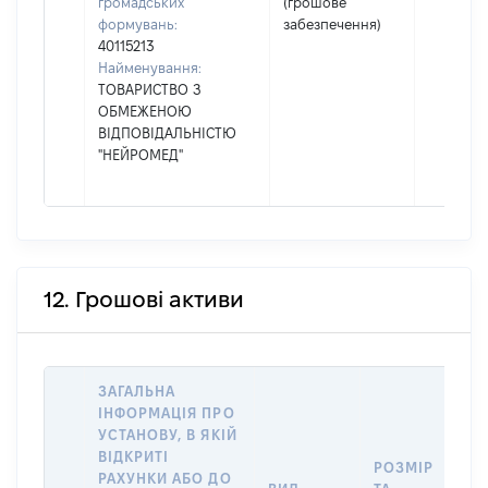
громадських
(грошове
формувань:
забезпечення)
40115213
Найменування:
ТОВАРИСТВО З
ОБМЕЖЕНОЮ
ВІДПОВІДАЛЬНІСТЮ
"НЕЙРОМЕД"
12. Грошові активи
ЗАГАЛЬНА
ІНФОРМАЦІЯ ПРО
УСТАНОВУ, В ЯКІЙ
ВІДКРИТІ
РОЗМІР
РАХУНКИ АБО ДО
І