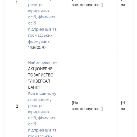
1
реєстрі
застосовується]
застосо
юридичних
осіб, фізичних
осіб –
підприємців та
громадських
формувань:
14360570
Найменування:
АКЦІОНЕРНЕ
ТОВАРИСТВО
"УНІВЕРСАЛ
БАНК"
Код в Єдиному
державному
[Не
[Не
реєстрі
2
застосовується]
застосо
юридичних
осіб, фізичних
осіб –
підприємців та
громадських