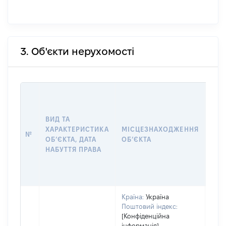
3. Об'єкти нерухомості
ВАР
ДАТ
НАБ
ВИД ТА
ПРА
ХАРАКТЕРИСТИКА
МІСЦЕЗНАХОДЖЕННЯ
№
ЗА
ОБʼЄКТА, ДАТА
ОБʼЄКТА
ОС
НАБУТТЯ ПРАВА
ГР
ОЦІ
ГРН
Країна:
Україна
Поштовий індекс:
[Конфіденційна
інформація]