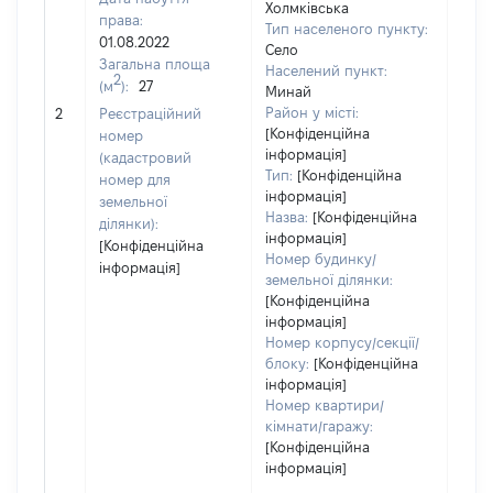
Холмківська
права:
Тип населеного пункту:
01.08.2022
Село
Загальна площа
Населений пункт:
2
(м
):
27
Минай
[Не 
Район у місті:
2
Реєстраційний
[Конфіденційна
номер
інформація]
(кадастровий
Тип:
[Конфіденційна
номер для
інформація]
земельної
Назва:
[Конфіденційна
ділянки):
інформація]
[Конфіденційна
Номер будинку/
інформація]
земельної ділянки:
[Конфіденційна
інформація]
Номер корпусу/секції/
блоку:
[Конфіденційна
інформація]
Номер квартири/
кімнати/гаражу:
[Конфіденційна
інформація]