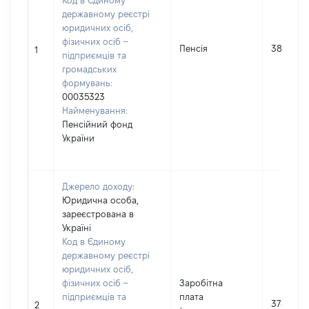
Код в Єдиному
державному реєстрі
юридичних осіб,
фізичних осіб –
Пенсія
38960
1
підприємців та
громадських
формувань:
00035323
Найменування:
Пенсійний фонд
України
Джерело доходу:
Юридична особа,
зареєстрована в
Україні
Код в Єдиному
державному реєстрі
юридичних осіб,
фізичних осіб –
Заробітна
підприємців та
плата
3783
2