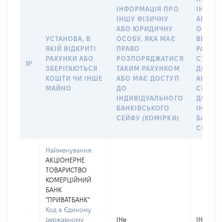
ІНФОРМАЦІЯ ПРО
ІНШУ 
ІНШУ ФІЗИЧНУ
АБО Ю
АБО ЮРИДИЧНУ
ОСОБУ,
УСТАНОВА, В
ОСОБУ, ЯКА МАЄ
ВІДКР
ЯКІЙ ВІДКРИТІ
ПРАВО
РАХУНО
РАХУНКИ АБО
РОЗПОРЯДЖАТИСЯ
СУБ’ЄК
№
ЗБЕРІГАЮТЬСЯ
ТАКИМ РАХУНКОМ
ДЕКЛА
КОШТИ ЧИ ІНШЕ
АБО МАЄ ДОСТУП
АБО ЧЛ
МАЙНО
ДО
СІМ’Ї 
ІНДИВІДУАЛЬНОГО
ДОГОВ
БАНКІВСЬКОГО
ІНДИВ
СЕЙФУ (КОМІРКИ)
БАНКІ
СЕЙФУ 
Найменування:
АКЦІОНЕРНЕ
ТОВАРИСТВО
КОМЕРЦІЙНИЙ
БАНК
"ПРИВАТБАНК"
Код в Єдиному
державному
[Не
[Не