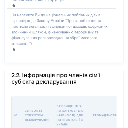
Ні
Чи належите Ви до національних публічних діячів
відповідно до Закону України "Про запобігання та
протидію легалізації (відмиванню) доходів, одержаних
злочинним шляхом, фінансуванню тероризму та
фінансуванню розповсюдження зброї масового
знищення"?
Ні
2.2. Інформація про членів сім'ї
суб'єкта декларування
П
ПРІЗВИЩЕ, ІМʼЯ,
Б
ЗВʼЯЗОК ІЗ
ПО БАТЬКОВІ (ЗА
І
№
СУБʼЄКТОМ
НАЯВНОСТІ) ДЛЯ
ГРОМАДЯНСТВО
М
ДЕКЛАРУВАННЯ
ІДЕНТИФІКАЦІЇ В
УКРАЇНІ