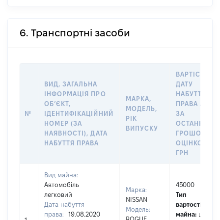
6. Транспортні засоби
ВАРТІСТЬ Н
ВИД, ЗАГАЛЬНА
ДАТУ
ІНФОРМАЦІЯ ПРО
НАБУТТЯ
МАРКА,
ОБʼЄКТ,
ПРАВА АБО
МОДЕЛЬ,
№
ІДЕНТИФІКАЦІЙНИЙ
ЗА
РІК
НОМЕР (ЗА
ОСТАННЬО
ВИПУСКУ
НАЯВНОСТІ), ДАТА
ГРОШОВОЮ
НАБУТТЯ ПРАВА
ОЦІНКОЮ,
ГРН
Вид майна:
Автомобіль
45000
Марка:
легковий
Тип
NISSAN
Дата набуття
вартості
Модель:
права:
19.08.2020
майна:
це
ROGUE