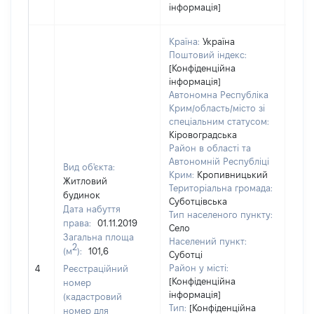
інформація]
Країна:
Україна
Поштовий індекс:
[Конфіденційна
інформація]
Автономна Республіка
Крим/область/місто зі
спеціальним статусом:
Кіровоградська
Район в області та
Автономній Республіці
Вид об'єкта:
Крим:
Кропивницький
Житловий
Територіальна громада:
будинок
Суботцівська
Дата набуття
Тип населеного пункту:
права:
01.11.2019
Село
Загальна площа
Населений пункт:
2
(м
):
101,6
Суботці
[Не 
Район у місті:
4
Реєстраційний
[Конфіденційна
номер
інформація]
(кадастровий
Тип:
[Конфіденційна
номер для