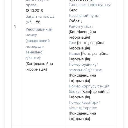
Тип населеного пункту:
права:
1762
Село
18.10.2016
Тип
Населений пункт:
Загальна площа
варт
2
Суботці
(м
):
58
обʼє
1
Район у місті:
варт
Реєстраційний
[Конфіденційна
дату
номер
інформація]
набу
(кадастровий
Тип:
[Конфіденційна
пра
номер для
інформація]
земельної
Назва:
[Конфіденційна
ділянки):
інформація]
[Конфіденційна
Номер будинку/
інформація]
земельної ділянки:
[Конфіденційна
інформація]
Номер корпусу/секції/
блоку:
[Конфіденційна
інформація]
Номер квартири/
кімнати/гаражу:
[Конфіденційна
інформація]