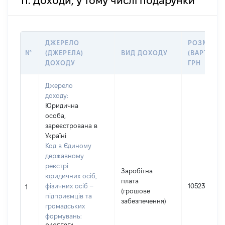
11. Доходи, у тому числі подарунки
ДЖЕРЕЛО
РОЗМІР
№
(ДЖЕРЕЛА)
ВИД ДОХОДУ
(ВАРТІСТЬ
ДОХОДУ
ГРН
Джерело
доходу:
Юридична
особа,
зареєстрована в
Україні
Код в Єдиному
державному
реєстрі
Заробітна
юридичних осіб,
плата
фізичних осіб –
1052323
1
(грошове
підприємців та
забезпечення)
громадських
формувань: