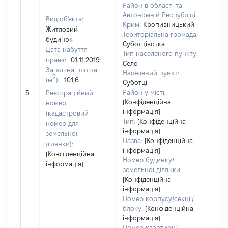
Район в області та
Автономній Республіці
Вид об'єкта:
Крим:
Кропивницький
Житловий
Територіальна громада:
будинок
Суботцівська
Дата набуття
Тип населеного пункту:
права:
01.11.2019
Село
Загальна площа
Населений пункт:
2
(м
):
101,6
Суботці
[Не 
Район у місті:
5
Реєстраційний
[Конфіденційна
номер
інформація]
(кадастровий
Тип:
[Конфіденційна
номер для
інформація]
земельної
Назва:
[Конфіденційна
ділянки):
інформація]
[Конфіденційна
Номер будинку/
інформація]
земельної ділянки:
[Конфіденційна
інформація]
Номер корпусу/секції/
блоку:
[Конфіденційна
інформація]
Номер квартири/