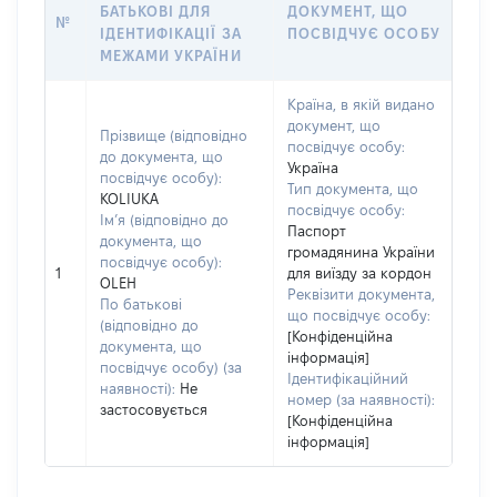
БАТЬКОВІ ДЛЯ
ДОКУМЕНТ, ЩО
№
ІДЕНТИФІКАЦІЇ ЗА
ПОСВІДЧУЄ ОСОБУ
МЕЖАМИ УКРАЇНИ
Країна, в якій видано
документ, що
Прізвище (відповідно
посвідчує особу:
до документа, що
Україна
посвідчує особу):
Тип документа, що
KOLIUKA
посвідчує особу:
Ім’я (відповідно до
Паспорт
документа, що
громадянина України
посвідчує особу):
1
для виїзду за кордон
OLEH
Реквізити документа,
По батькові
що посвідчує особу:
(відповідно до
[Конфіденційна
документа, що
інформація]
посвідчує особу) (за
Ідентифікаційний
наявності):
Не
номер (за наявності):
застосовується
[Конфіденційна
інформація]