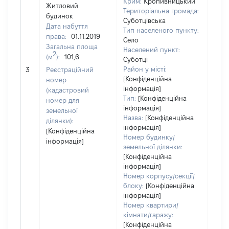
Крим:
Кропивницький
Житловий
Територіальна громада:
будинок
Суботцівська
Дата набуття
Тип населеного пункту:
права:
01.11.2019
Село
Загальна площа
Населений пункт:
2
(м
):
101,6
Суботці
[Не 
Район у місті:
3
Реєстраційний
[Конфіденційна
номер
інформація]
(кадастровий
Тип:
[Конфіденційна
номер для
інформація]
земельної
Назва:
[Конфіденційна
ділянки):
інформація]
[Конфіденційна
Номер будинку/
інформація]
земельної ділянки:
[Конфіденційна
інформація]
Номер корпусу/секції/
блоку:
[Конфіденційна
інформація]
Номер квартири/
кімнати/гаражу:
[Конфіденційна