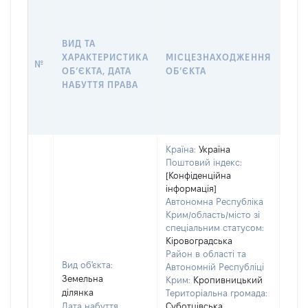
ВАР
ДАТ
НАБ
ВИД ТА
ПРА
ХАРАКТЕРИСТИКА
МІСЦЕЗНАХОДЖЕННЯ
№
ЗА
ОБʼЄКТА, ДАТА
ОБʼЄКТА
ОС
НАБУТТЯ ПРАВА
ГР
ОЦІ
ГРН
Країна:
Україна
Поштовий індекс:
[Конфіденційна
інформація]
Автономна Республіка
Крим/область/місто зі
спеціальним статусом:
Кіровоградська
Район в області та
Вид об'єкта:
Автономній Республіці
Земельна
Крим:
Кропивницький
ділянка
Територіальна громада:
Дата набуття
Суботцівська