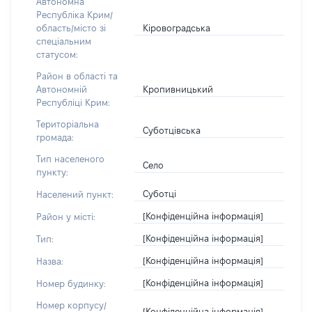
Автономна
Республіка Крим/
Кіровоградська
область/місто зі
спеціальним
статусом:
Район в області та
Кропивницький
Автономній
Республіці Крим:
Територіальна
Суботцівська
громада:
Тип населеного
Село
пункту:
Суботці
Населений пункт:
[Конфіденційна інформація]
Район у місті:
[Конфіденційна інформація]
Тип:
[Конфіденційна інформація]
Назва:
[Конфіденційна інформація]
Номер будинку:
Номер корпусу/
[Конфіденційна інформація]