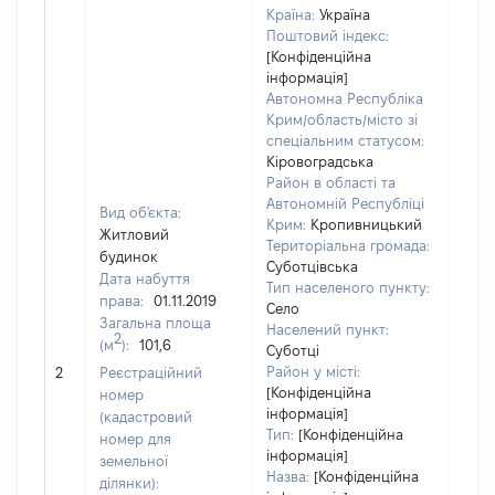
Країна:
Україна
Поштовий індекс:
[Конфіденційна
інформація]
Автономна Республіка
Крим/область/місто зі
спеціальним статусом:
Кіровоградська
Район в області та
Автономній Республіці
Вид об'єкта:
Крим:
Кропивницький
Житловий
Територіальна громада:
будинок
Суботцівська
Дата набуття
Тип населеного пункту:
права:
01.11.2019
Село
Загальна площа
Населений пункт:
2
(м
):
101,6
Суботці
[Не 
Район у місті:
2
Реєстраційний
[Конфіденційна
номер
інформація]
(кадастровий
Тип:
[Конфіденційна
номер для
інформація]
земельної
Назва:
[Конфіденційна
ділянки):