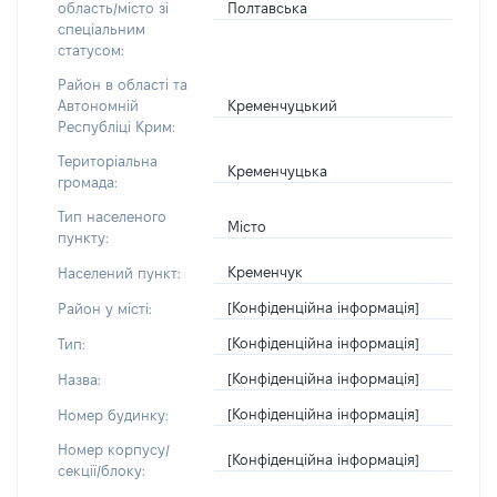
Полтавська
область/місто зі
спеціальним
статусом:
Район в області та
Кременчуцький
Автономній
Республіці Крим:
Територіальна
Кременчуцька
громада:
Тип населеного
Місто
пункту:
Кременчук
Населений пункт:
[Конфіденційна інформація]
Район у місті:
[Конфіденційна інформація]
Тип:
[Конфіденційна інформація]
Назва:
[Конфіденційна інформація]
Номер будинку:
Номер корпусу/
[Конфіденційна інформація]
секції/блоку: