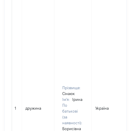
Прізвище:
Сінаюк
Ім'я:
Ірина
По
1
дружина
Україна
Д
батькові
(за
наявності):
Борисівна