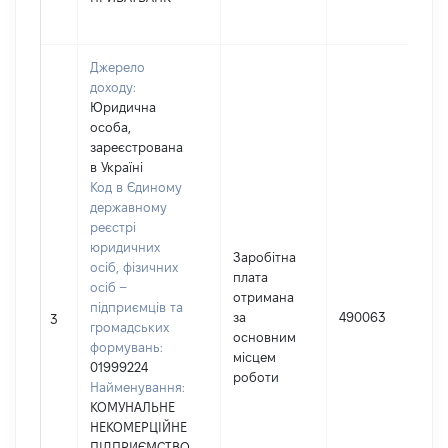
Джерело
доходу:
Юридична
особа,
зареєстрована
в Україні
Код в Єдиному
державному
реєстрі
юридичних
Заробітна
осіб, фізичних
плата
осіб –
отримана
підприємців та
за
490063
3
громадських
основним
формувань:
місцем
01999224
роботи
Найменування:
КОМУНАЛЬНЕ
НЕКОМЕРЦІЙНЕ
ПІДПРИЄМСТВО