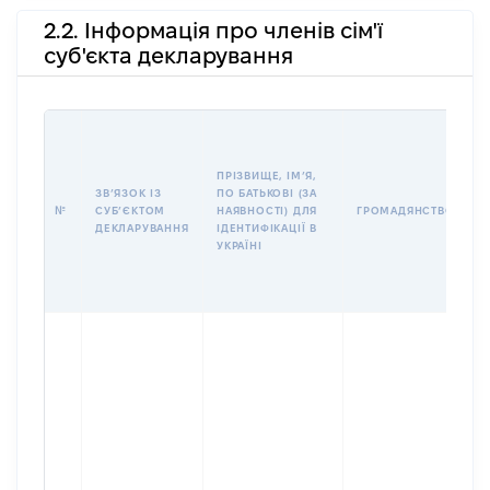
2.2. Інформація про членів сім'ї
суб'єкта декларування
П
І
Б
ПРІЗВИЩЕ, ІМʼЯ,
І
ЗВʼЯЗОК ІЗ
ПО БАТЬКОВІ (ЗА
№
СУБʼЄКТОМ
НАЯВНОСТІ) ДЛЯ
ГРОМАДЯНСТВО
У
ДЕКЛАРУВАННЯ
ІДЕНТИФІКАЦІЇ В
Д
УКРАЇНІ