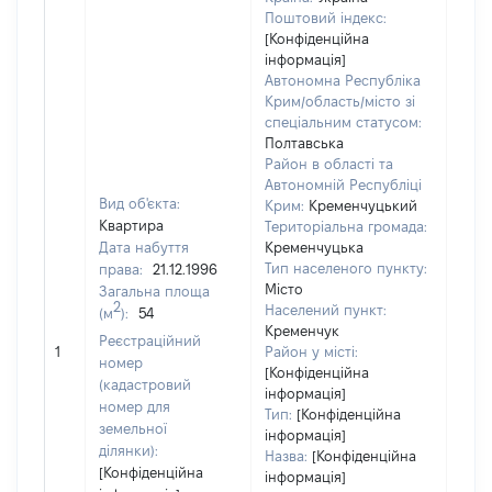
Поштовий індекс:
[Конфіденційна
інформація]
Автономна Республіка
Крим/область/місто зі
спеціальним статусом:
Полтавська
Район в області та
Автономній Республіці
Вид об'єкта:
Крим:
Кременчуцький
Квартира
Територіальна громада:
Дата набуття
Кременчуцька
Тип населеного пункту:
права:
21.12.1996
Місто
Загальна площа
2
Населений пункт:
(м
):
54
Кременчук
Реєстраційний
[Не 
1
Район у місті:
номер
[Конфіденційна
(кадастровий
інформація]
номер для
Тип:
[Конфіденційна
земельної
інформація]
ділянки):
Назва:
[Конфіденційна
[Конфіденційна
інформація]