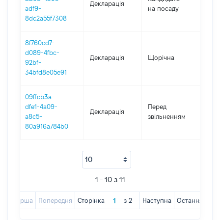
Декларація
202
adf9-
на посаду
8dc2a55f7308
8f760cd7-
d089-4fbc-
Декларація
Щорічна
2017
92bf-
34bfd8e05e91
09ffcb3a-
01.0
dfe1-4a09-
Перед
Декларація
-
a8c5-
звільненням
25.0
80a916a784b0
1 - 10 з 11
Перша
Попередня
Сторінка
з
2
Наступна
Остання