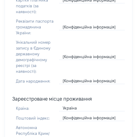
картки платника
податків (за
наявності):
Реквізити паспорта
[Конфіденційна інформація]
громадянина
України:
Унікальний номер
запису в Єдиному
державному
[Конфіденційна інформація]
демографічному
реєстрі (за
наявності):
[Конфіденційна інформація]
Дата народження:
Зареєстроване місце проживання
Україна
Країна:
[Конфіденційна інформація]
Поштовий індекс:
Автономна
Республіка Крим/