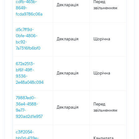
cdfb-465b-
Перед
Декларація
-
8649-
звільненням
09.1
fcda9786c06a
d5c7ff9d-
0bfe-4806-
Декларація
Щорічна
202
bc92-
7a7316fb6bf0
672e2513-
bf6f-49ff-
Декларація
Щорічна
2021
9336-
2e48a048c094
79887ed0-
01.0
36e4-4588-
Перед
Декларація
-
9e77-
звільненням
14.1
920ad2d1e957
c3ff2054-
bb0d-439e-
Кандидата