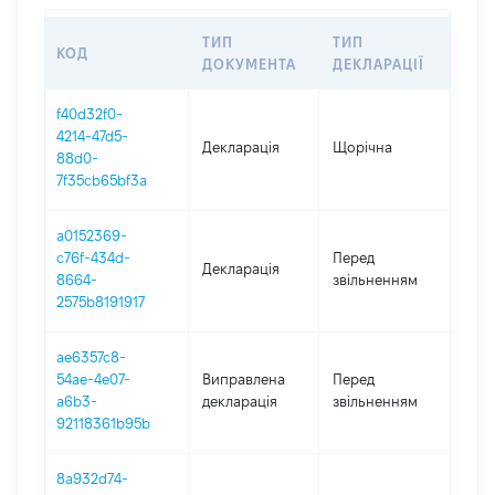
ТИП
ТИП
КОД
ПЕР
ДОКУМЕНТА
ДЕКЛАРАЦІЇ
f40d32f0-
4214-47d5-
Декларація
Щорічна
202
88d0-
7f35cb65bf3a
a0152369-
09.1
c76f-434d-
Перед
Декларація
-
8664-
звільненням
31.1
2575b8191917
ae6357c8-
01.0
54ae-4e07-
Виправлена
Перед
-
a6b3-
декларація
звільненням
09.1
92118361b95b
8a932d74-
01.0