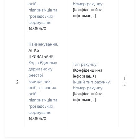
осіб –
Номер рахунку:
[Конфіденційна
підприємців та
інформація]
громадських
формувань:
14360570
Найменування:
АТ КБ
ПРИВАТБАНК
Код в Єдиному
Тип рахунку:
державному
[Конфіденційна
реєстрі
інформація]
[Не
юридичних
2
Інший тип рахунку:
застосо
осіб, фізичних
Номер рахунку:
осіб –
[Конфіденційна
інформація]
підприємців та
громадських
формувань:
14360570