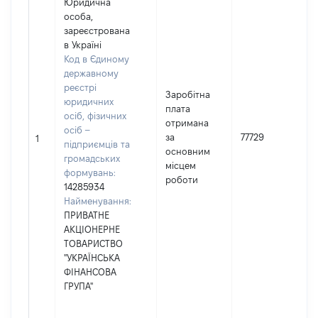
Юридична
особа,
зареєстрована
в Україні
Код в Єдиному
державному
реєстрі
Заробітна
юридичних
плата
осіб, фізичних
отримана
осіб –
за
77729
1
підприємців та
основним
громадських
місцем
формувань:
роботи
14285934
Найменування:
ПРИВАТНЕ
АКЦІОНЕРНЕ
ТОВАРИСТВО
"УКРАЇНСЬКА
ФІНАНСОВА
ГРУПА"