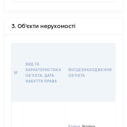
3. Об'єкти нерухомості
ВАР
ДАТ
НАБ
ВИД ТА
ПРА
ХАРАКТЕРИСТИКА
МІСЦЕЗНАХОДЖЕННЯ
№
ЗА
ОБʼЄКТА, ДАТА
ОБʼЄКТА
ОС
НАБУТТЯ ПРАВА
ГР
ОЦІ
ГРН
Країна:
Україна