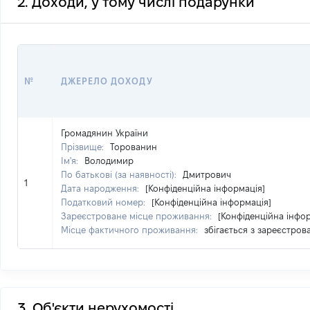
2. Доходи, у тому числі подарунки
№
ДЖЕРЕЛО ДОХОДУ
Громадянин України
Прізвище:
Торованин
Ім'я:
Володимир
По батькові (за наявності):
Дмитрович
1
Дата народження:
[Конфіденційна інформація]
Податковий номер:
[Конфіденційна інформація]
Зареєстроване місце проживання:
[Конфіденційна інфо
Місце фактичного проживання:
збігається з зареєстро
3. Об'єкти нерухомості