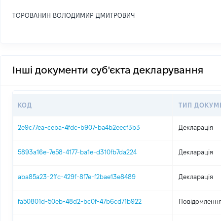
ТОРОВАНИН ВОЛОДИМИР ДМИТРОВИЧ
Інші документи суб'єкта декларування
КОД
ТИП ДОКУМ
2e9c77ea-ceba-4fdc-b907-ba4b2eecf3b3
Декларація
5893a16e-7e58-4177-ba1e-d310fb7da224
Декларація
aba85a23-2ffc-429f-8f7e-f2bae13e8489
Декларація
fa50801d-50eb-48d2-bc0f-47b6cd71b922
Повідомлення