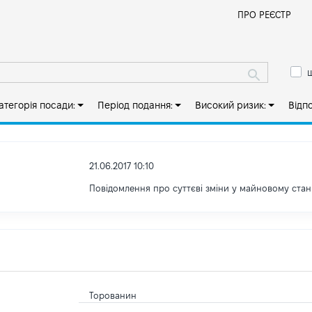
Й
ПРО РЕЄСТР
ш
атегорія посади:
Період подання:
Високий ризик:
Відп
21.06.2017 10:10
Повідомлення про суттєві зміни y майновому стан
Торованин