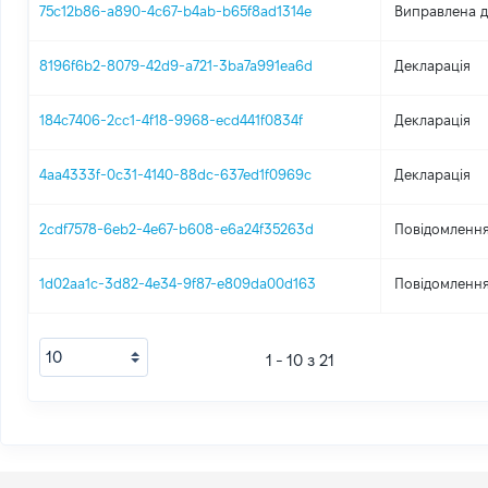
75c12b86-a890-4c67-b4ab-b65f8ad1314e
Виправлена д
8196f6b2-8079-42d9-a721-3ba7a991ea6d
Декларація
184c7406-2cc1-4f18-9968-ecd441f0834f
Декларація
4aa4333f-0c31-4140-88dc-637ed1f0969c
Декларація
2cdf7578-6eb2-4e67-b608-e6a24f35263d
Повідомлення
1d02aa1c-3d82-4e34-9f87-e809da00d163
Повідомлення
1 - 10 з 21