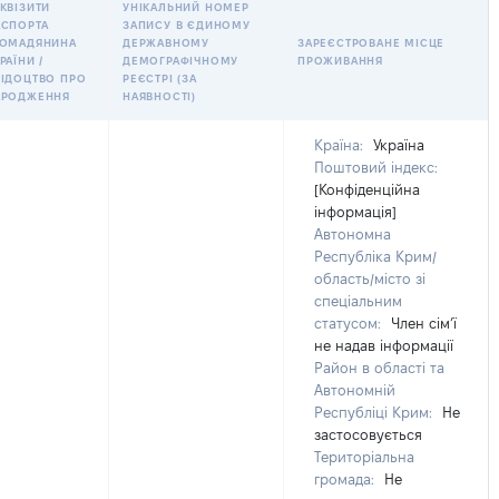
КВІЗИТИ
УНІКАЛЬНИЙ НОМЕР
АСПОРТА
ЗАПИСУ В ЄДИНОМУ
РОМАДЯНИНА
ДЕРЖАВНОМУ
ЗАРЕЄСТРОВАНЕ МІСЦЕ
РАЇНИ /
ДЕМОГРАФІЧНОМУ
ПРОЖИВАННЯ
ВІДОЦТВО ПРО
РЕЄСТРІ (ЗА
АРОДЖЕННЯ
НАЯВНОСТІ)
Країна:
Україна
Поштовий індекс:
[Конфіденційна
інформація]
Автономна
Республіка Крим/
область/місто зі
спеціальним
статусом:
Член сімʼї
не надав інформації
Район в області та
Автономній
Республіці Крим:
Не
застосовується
Територіальна
громада:
Не