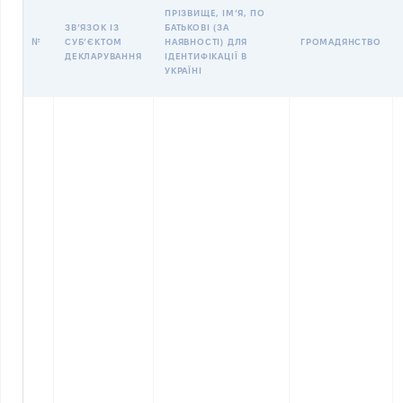
ПРІЗВИЩЕ, ІМʼЯ, ПО
ЗВʼЯЗОК ІЗ
БАТЬКОВІ (ЗА
№
СУБʼЄКТОМ
НАЯВНОСТІ) ДЛЯ
ГРОМАДЯНСТВО
ДЕКЛАРУВАННЯ
ІДЕНТИФІКАЦІЇ В
УКРАЇНІ