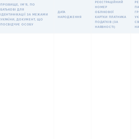
РЕЄСТРАЦІЙНИЙ
РЕ
ПРІЗВИЩЕ, ІМʼЯ, ПО
НОМЕР
П
БАТЬКОВІ ДЛЯ
ДАТА
ОБЛІКОВОЇ
Г
ІДЕНТИФІКАЦІЇ ЗА МЕЖАМИ
НАРОДЖЕННЯ
КАРТКИ ПЛАТНИКА
УК
УКРАЇНИ, ДОКУМЕНТ, ЩО
ПОДАТКІВ (ЗА
С
ПОСВІДЧУЄ ОСОБУ
НАЯВНОСТІ)
Н