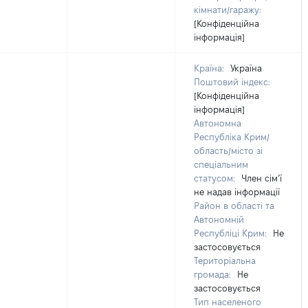
кімнати/гаражу:
[Конфіденційна
інформація]
Країна:
Україна
Поштовий індекс:
[Конфіденційна
інформація]
Автономна
Республіка Крим/
область/місто зі
спеціальним
статусом:
Член сімʼї
не надав інформації
Район в області та
Автономній
Республіці Крим:
Не
застосовується
Територіальна
громада:
Не
застосовується
Тип населеного