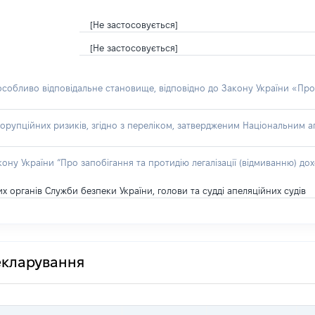
[Не застосовується]
[Не застосовується]
 особливо відповідальне становище, відповідно до Закону України «Про
орупційних ризиків, згідно з переліком, затвердженим Національним аг
акону України “Про запобігання та протидію легалізації (відмиванню) 
 органів Служби безпеки України, голови та судді апеляційних судів
декларування