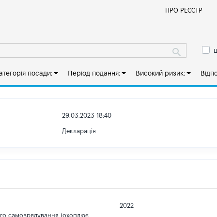
Й
ПРО РЕЄСТР
ш
атегорія посади:
Період подання:
Високий ризик:
Відп
29.03.2023 18:40
Декларація
2022
ого самоврядування (охоплює