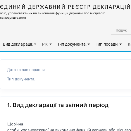
ЄДИНИЙ ДЕРЖАВНИЙ РЕЄСТР ДЕКЛАРАЦІ
осіб, уповноважених на виконання функцій держави або місцевого
самоврядування
Вид декларації:
Рік:
Тип документа:
Тип посади:
К
Дата та час подання:
Тип документа:
1. Вид декларації та звітний період
Щорічна
особи, уповноваженої на виконання функцій держави або місцев