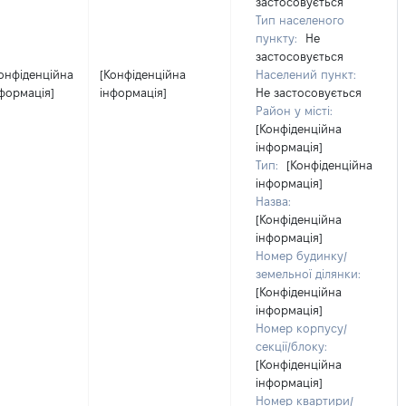
застосовується
Тип населеного
пункту:
Не
застосовується
онфіденційна
[Конфіденційна
Населений пункт:
формація]
інформація]
Не застосовується
Район у місті:
[Конфіденційна
інформація]
Тип:
[Конфіденційна
інформація]
Назва:
[Конфіденційна
інформація]
Номер будинку/
земельної ділянки:
[Конфіденційна
інформація]
Номер корпусу/
секції/блоку:
[Конфіденційна
інформація]
Номер квартири/