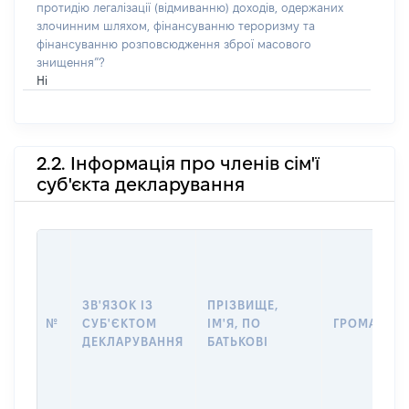
протидію легалізації (відмиванню) доходів, одержаних
злочинним шляхом, фінансуванню тероризму та
фінансуванню розповсюдження зброї масового
знищення”?
Ні
2.2. Інформація про членів сім'ї
суб'єкта декларування
ЗВ'ЯЗОК ІЗ
ПРІЗВИЩЕ,
№
СУБ'ЄКТОМ
ІМ'Я, ПО
ГРОМАДЯН
ДЕКЛАРУВАННЯ
БАТЬКОВІ