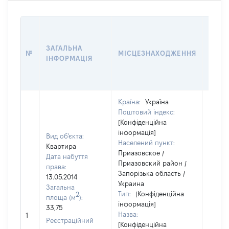
ВАРТ
ДАТУ
ЗАГАЛЬНА
ПРАВ
№
МІСЦЕЗНАХОДЖЕННЯ
ІНФОРМАЦІЯ
ОСТ
ГРО
ОЦІ
Країна:
Україна
Поштовий індекс:
[Конфіденційна
інформація]
Вид об'єкта:
Населений пункт:
Квартира
Приазовское /
Дата набуття
Приазовский район /
права:
Запорізька область /
13.05.2014
Украина
Загальна
Тип:
[Конфіденційна
2
площа (м
):
інформація]
33,75
Назва:
62654
1
Реєстраційний
[Конфіденційна