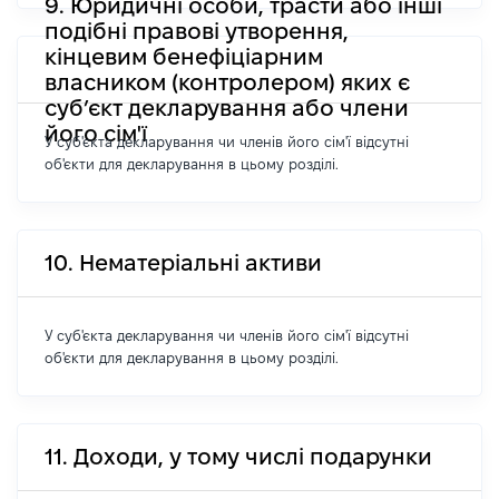
9. Юридичні особи, трасти або інші
подібні правові утворення,
кінцевим бенефіціарним
власником (контролером) яких є
суб’єкт декларування або члени
його сім'ї
У суб'єкта декларування чи членів його сім'ї відсутні
об'єкти для декларування в цьому розділі.
10. Нематеріальні активи
У суб'єкта декларування чи членів його сім'ї відсутні
об'єкти для декларування в цьому розділі.
11. Доходи, у тому числі подарунки