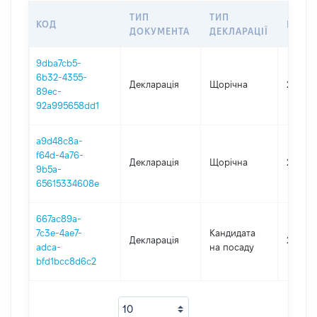
ТИП
ТИП
КОД
ПЕРІ
ДОКУМЕНТА
ДЕКЛАРАЦІЇ
9dba7cb5-
6b32-4355-
Декларація
Щорічна
2021
89ec-
92a995658dd1
a9d48c8a-
f64d-4a76-
Декларація
Щорічна
2020
9b5a-
65615334608e
667ac89a-
7c3e-4ae7-
Кандидата
Декларація
2020
adca-
на посаду
bfd1bcc8d6c2