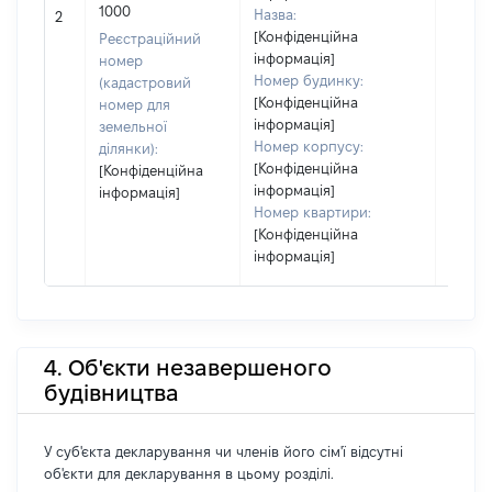
[Не
1000
Назва:
2
засто
[Конфіденційна
Реєстраційний
інформація]
номер
Номер будинку:
(кадастровий
[Конфіденційна
номер для
інформація]
земельної
Номер корпусу:
ділянки):
[Конфіденційна
[Конфіденційна
інформація]
інформація]
Номер квартири:
[Конфіденційна
інформація]
4. Об'єкти незавершеного
будівництва
У суб'єкта декларування чи членів його сім'ї відсутні
об'єкти для декларування в цьому розділі.