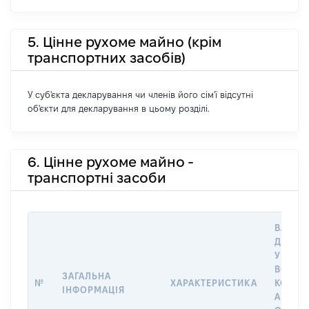
5. Цінне рухоме майно (крім
транспортних засобів)
У суб'єкта декларування чи членів його сім'ї відсутні
об'єкти для декларування в цьому розділі.
6. Цінне рухоме майно -
транспортні засоби
ВАРТІС
ДАТУ 
У ВЛАС
ВОЛОД
ЗАГАЛЬНА
№
ХАРАКТЕРИСТИКА
КОРИС
ІНФОРМАЦІЯ
АБО З