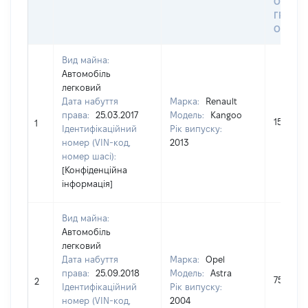
ОСТА
ГРОШ
ОЦІНК
Вид майна:
Автомобіль
легковий
Дата набуття
Марка:
Renault
права:
25.03.2017
Модель:
Kangoo
150000
1
Ідентифікаційний
Рік випуску:
номер (VIN-код,
2013
номер шасі):
[Конфіденційна
інформація]
Вид майна:
Автомобіль
легковий
Дата набуття
Марка:
Opel
права:
25.09.2018
Модель:
Astra
75000
2
Ідентифікаційний
Рік випуску:
номер (VIN-код,
2004