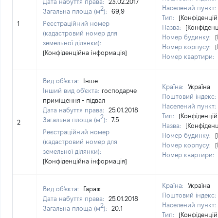
Дата набуття права:
23.02.2017
Населений пункт:
2
Загальна площа (м
):
69,9
Тип:
[Конфіденцій
1
Реєстраційний номер
Назва:
[Конфіденц
(кадастровий номер для
Номер будинку:
земельної ділянки):
Номер корпусу:
[Конфіденційна інформація]
Номер квартири:
Вид об'єкта:
Інше
Країна:
Україна
Інший вид об'єкта:
господарче
Поштовий індекс:
приміщення - підвал
Населений пункт:
Дата набуття права:
25.01.2018
Тип:
[Конфіденцій
2
Загальна площа (м
):
7.5
2
Назва:
[Конфіденц
Реєстраційний номер
Номер будинку:
(кадастровий номер для
Номер корпусу:
земельної ділянки):
Номер квартири:
[Конфіденційна інформація]
Країна:
Україна
Вид об'єкта:
Гараж
Поштовий індекс:
Дата набуття права:
25.01.2018
Населений пункт:
2
Загальна площа (м
):
20.1
Тип:
[Конфіденцій