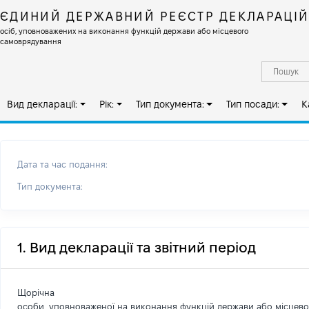
ЄДИНИЙ ДЕРЖАВНИЙ РЕЄСТР ДЕКЛАРАЦІ
осіб, уповноважених на виконання функцій держави або місцевого
самоврядування
Вид декларації:
Рік:
Тип документа:
Тип посади:
К
Дата та час подання:
Тип документа:
1. Вид декларації та звітний період
Щорічна
особи, уповноваженої на виконання функцій держави або місцев