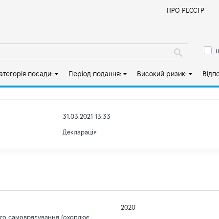
Й
ПРО РЕЄСТР
ш
атегорія посади:
Період подання:
Високий ризик:
Відп
31.03.2021 13:33
Декларація
2020
ого самоврядування (охоплює