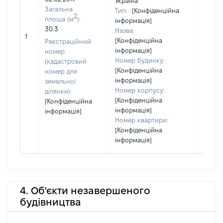
Україна
Загальна
Тип:
[Конфіденційна
2
площа (м
):
інформація]
30.3
Назва:
29467
1
[Конфіденційна
Реєстраційний
інформація]
номер
Номер будинку:
(кадастровий
[Конфіденційна
номер для
інформація]
земельної
Номер корпусу:
ділянки):
[Конфіденційна
[Конфіденційна
інформація]
інформація]
Номер квартири:
[Конфіденційна
інформація]
4. Об'єкти незавершеного
будівництва