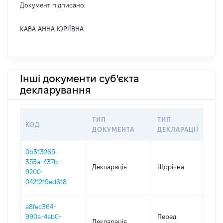
Документ підписано:
КАВА АННА ЮРІЇВНА
Інші документи суб'єкта
декларування
ТИП
ТИП
КОД
П
ДОКУМЕНТА
ДЕКЛАРАЦІЇ
0b313265-
353a-437b-
Декларація
Щорічна
2
9200-
0421219ed618
a8fec364-
0
990a-4ab0-
Перед
Декларація
-