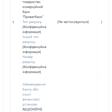
товариство
комерційний
банк
"Приватбанк"
Тип рахунку:
[Не застосовується]
[Не за
1
[Конфіденційна
інформація]
Інший тип
рахунку:
[Конфіденційна
інформація]
Номер
рахунку:
[Конфіденційна
інформація]
Найменування
банку або
іншої
фінансової
установи:
АКЦІОНЕРНЕ