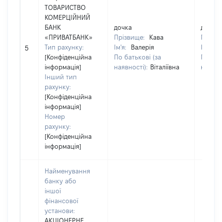
ТОВАРИСТВО
КОМЕРЦІЙНИЙ
БАНК
дочка
дочка
«ПРИВАТБАНК»
Прізвище:
Кава
Прізв
Тип рахунку:
Ім'я:
Валерія
Ім'я:
В
5
[Конфіденційна
По батькові (за
По бат
інформація]
наявності):
Віталіївна
наявно
Інший тип
рахунку:
[Конфіденційна
інформація]
Номер
рахунку:
[Конфіденційна
інформація]
Найменування
банку або
іншої
фінансової
установи:
АКЦІОНЕРНЕ