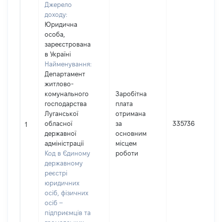
Джерело
доходу:
Юридична
особа,
зареєстрована
в Україні
Найменування:
Департамент
житлово-
комунального
Заробітна
господарства
плата
Луганської
отримана
обласної
за
335736
1
державної
основним
адміністрації
місцем
Код в Єдиному
роботи
державному
реєстрі
юридичних
осіб, фізичних
осіб –
підприємців та