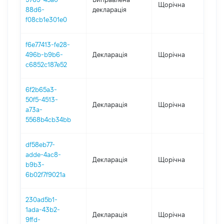
Щорічна
2
88d6-
декларація
f08cb1e301e0
f6e77413-fe28-
496b-b9b6-
Декларація
Щорічна
2
c6852c187e52
6f2b65a3-
50f5-4513-
Декларація
Щорічна
2
a73a-
5568b4cb34bb
df58eb77-
adde-4ac8-
Декларація
Щорічна
2
b9b3-
6b02f7f9021a
230ad5b1-
1ada-43b2-
Декларація
Щорічна
2
9ffd-