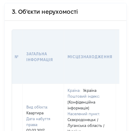
3. Об'єкти нерухомості
ВАРТ
ДАТУ
НАБУ
ЗАГАЛЬНА
ПРАВ
№
МІСЦЕЗНАХОДЖЕННЯ
ІНФОРМАЦІЯ
ЗА
ОСТ
ГРО
ОЦІ
Країна:
Україна
Поштовий індекс:
[Конфіденційна
Вид об'єкта:
інформація]
Квартира
Населений пункт:
Дата набуття
Сєвєродонецьк /
права:
Луганська область /
02.02.2017