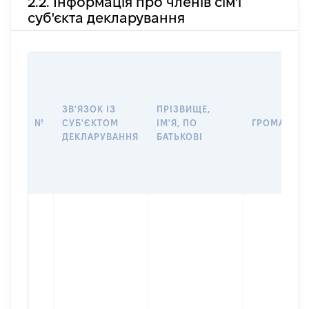
2.2. Інформація про членів сім'ї
суб'єкта декларування
ЗВ'ЯЗОК ІЗ
ПРІЗВИЩЕ,
№
СУБ'ЄКТОМ
ІМ'Я, ПО
ГРОМАДЯН
ДЕКЛАРУВАННЯ
БАТЬКОВІ