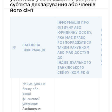
суб'єкта декларування або членів
його сім'ї
ІНФОРМАЦІЯ ПРО
ФІЗИЧНУ АБО
ІНФО
ЮРИДИЧНУ ОСОБУ,
ФІЗИ
ЯКА МАЄ ПРАВО
ЮРИД
РОЗПОРЯДЖАТИСЯ
ЗАГАЛЬНА
ЯКА В
№
ТАКИМ РАХУНКОМ
ІНФОРМАЦІЯ
РАХУН
АБО МАЄ ДОСТУП
СУБ’Є
ДО
ДЕКЛ
ІНДИВІДУАЛЬНОГО
ЧЛЕНІ
БАНКІВСЬКОГО
СЕЙФУ (КОМІРКИ)
Найменування
банку або
іншої
фінансової
установи:
Акціонерне