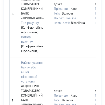
ТОВАРИСТВО
дочка
дочка
КОМЕРЦІЙНИЙ
Прізвище:
Кава
Прізв
БАНК
Ім'я:
Валерія
Ім'я:
В
6
«ПРИВАТБАНК»
По батькові (за
По бат
Тип рахунку:
наявності):
Віталіївна
наявно
[Конфіденційна
інформація]
Номер
рахунку:
[Конфіденційна
інформація]
Найменування
банку або
іншої
фінансової
установи:
АКЦІОНЕРНЕ
ТОВАРИСТВО
дочка
дочка
КОМЕРЦІЙНИЙ
Прізвище:
Кава
Прізв
БАНК
Ім'я:
Валерія
Ім'я:
В
7
«ПРИВАТБАНК»
По батькові (за
По бат