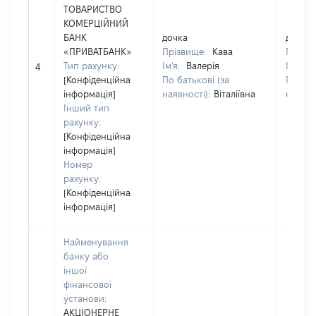
ТОВАРИСТВО
КОМЕРЦІЙНИЙ
БАНК
дочка
дочка
«ПРИВАТБАНК»
Прізвище:
Кава
Прізв
Тип рахунку:
Ім'я:
Валерія
Ім'я:
В
4
[Конфіденційна
По батькові (за
По бат
інформація]
наявності):
Віталіївна
наявно
Інший тип
рахунку:
[Конфіденційна
інформація]
Номер
рахунку:
[Конфіденційна
інформація]
Найменування
банку або
іншої
фінансової
установи:
АКЦІОНЕРНЕ