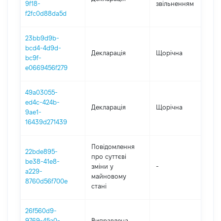
9f18-
звільненням
3
f2fc0d88da5d
23bb9d9b-
bcd4-4d9d-
Декларація
Щорічна
2
bc9f-
e0669456f279
49a03055-
ed4c-424b-
Декларація
Щорічна
2
9ae1-
16439d271439
Повідомлення
22bde895-
про суттєві
be38-41e8-
зміни y
-
2
a229-
майновому
8760d56f700e
стані
26f560d9-
9769-45a0-
Виправлена