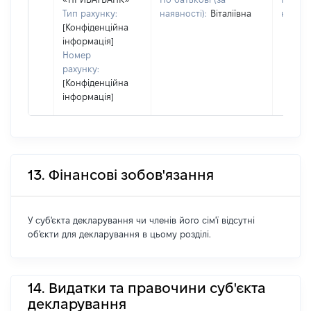
Тип рахунку:
наявності):
Віталіївна
наявно
[Конфіденційна
інформація]
Номер
рахунку:
[Конфіденційна
інформація]
13. Фінансові зобов'язання
У суб'єкта декларування чи членів його сім'ї відсутні
об'єкти для декларування в цьому розділі.
14. Видатки та правочини суб'єкта
декларування