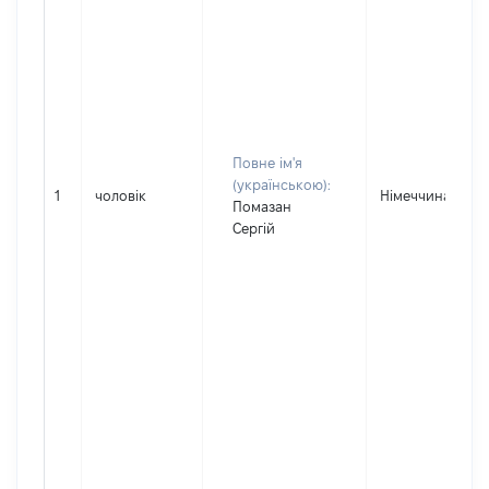
Повне ім'я
(українською):
1
чоловік
Німеччина
Помазан
Сергій