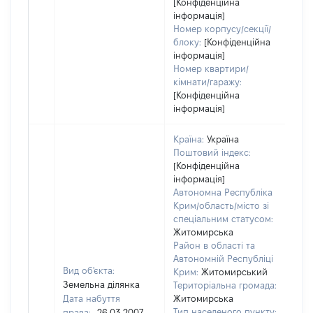
[Конфіденційна
інформація]
Номер корпусу/секції/
блоку:
[Конфіденційна
інформація]
Номер квартири/
кімнати/гаражу:
[Конфіденційна
інформація]
Країна:
Україна
Поштовий індекс:
[Конфіденційна
інформація]
Автономна Республіка
Крим/область/місто зі
спеціальним статусом:
Житомирська
Район в області та
Автономній Республіці
Вид об'єкта:
Крим:
Житомирський
Земельна ділянка
Територіальна громада:
Дата набуття
Житомирська
Тип населеного пункту:
права:
26.03.2007