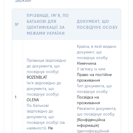
держави
ПРІЗВИЩЕ, ІМ’Я, ПО
БАТЬКОВІ ДЛЯ
ДОКУМЕНТ, ЩО
№
ІДЕНТИФІКАЦІЇ ЗА
ПОСВІДЧУЄ ОСОБУ
МЕЖАМИ УКРАЇНИ
Країна, в якій видано
документ, що
посвідчує особу:
Прізвище (відповідно
Німеччина
до документа, що
У зв’язку із чим:
посвідчує особу):
Право на постійне
ROZENBLAT
проживання
Ім’я (відповідно до
Тип документа, що
документа, що
посвідчує особу:
посвідчує особу):
1
Посвідка на
OLENA
проживання
По батькові
Реквізити документа,
(відповідно до
що посвідчує особу:
документа, що
[Конфіденційна
посвідчує особу) (за
інформація]
наявності):
Не
Ідентифікаційний