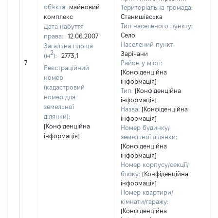
об'єкта:
майновий
Територіальна громада:
комплекс
Станишівська
Тип населеного пункту:
Дата набуття
Село
права:
12.06.2007
148
Населений пункт:
Загальна площа
Тип
2
Зарічани
(м
):
2773,1
обʼ
7
Район у місті:
Реєстраційний
вар
[Конфіденційна
номер
інформація]
наб
(кадастровий
Тип:
[Конфіденційна
номер для
інформація]
земельної
Назва:
[Конфіденційна
ділянки):
інформація]
[Конфіденційна
Номер будинку/
інформація]
земельної ділянки:
[Конфіденційна
інформація]
Номер корпусу/секції/
блоку:
[Конфіденційна
інформація]
Номер квартири/
кімнати/гаражу:
[Конфіденційна