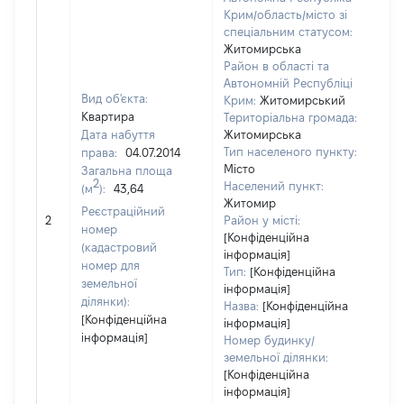
Крим/область/місто зі
спеціальним статусом:
Житомирська
Район в області та
Автономній Республіці
Вид об'єкта:
Крим:
Житомирський
Квартира
Територіальна громада:
Дата набуття
Житомирська
Тип населеного пункту:
права:
04.07.2014
Місто
Загальна площа
24
2
Населений пункт:
(м
):
43,64
Тип
Житомир
Реєстраційний
обʼ
2
Район у місті:
номер
вар
[Конфіденційна
(кадастровий
інформація]
наб
номер для
Тип:
[Конфіденційна
земельної
інформація]
ділянки):
Назва:
[Конфіденційна
[Конфіденційна
інформація]
інформація]
Номер будинку/
земельної ділянки:
[Конфіденційна
інформація]