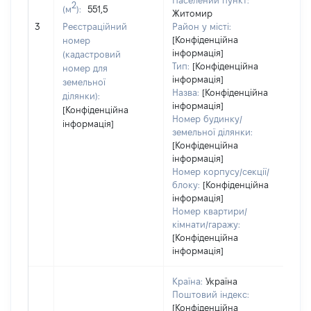
Населений пункт:
2
(м
):
551,5
Житомир
[Не
3
Реєстраційний
Район у місті:
[Конфіденційна
номер
інформація]
(кадастровий
Тип:
[Конфіденційна
номер для
інформація]
земельної
Назва:
[Конфіденційна
ділянки):
інформація]
[Конфіденційна
Номер будинку/
інформація]
земельної ділянки:
[Конфіденційна
інформація]
Номер корпусу/секції/
блоку:
[Конфіденційна
інформація]
Номер квартири/
кімнати/гаражу:
[Конфіденційна
інформація]
Країна:
Україна
Поштовий індекс:
[Конфіденційна