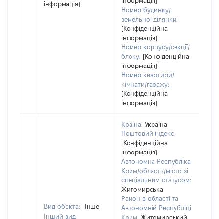
інформація]
інформація]
Номер будинку/
земельної ділянки:
[Конфіденційна
інформація]
Номер корпусу/секції/
блоку:
[Конфіденційна
інформація]
Номер квартири/
кімнати/гаражу:
[Конфіденційна
інформація]
Країна:
Україна
Поштовий індекс:
[Конфіденційна
інформація]
Автономна Республіка
Крим/область/місто зі
спеціальним статусом:
Житомирська
Район в області та
Вид об'єкта:
Інше
Автономній Республіці
Інший вид
Крим:
Житомирський