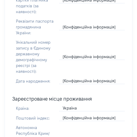
картки платника
податків (за
наявності):
Реквізити паспорта
[Конфіденційна інформація]
громадянина
України:
Унікальний номер
запису в Єдиному
державному
[Конфіденційна інформація]
демографічному
реєстрі (за
наявності):
[Конфіденційна інформація]
Дата народження:
Зареєстроване місце проживання
Україна
Країна:
[Конфіденційна інформація]
Поштовий індекс:
Автономна
Республіка Крим/