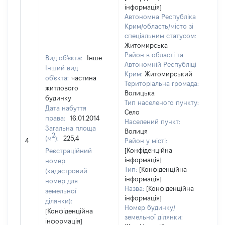
інформація]
Автономна Республіка
Крим/область/місто зі
спеціальним статусом:
Житомирська
Район в області та
Вид об'єкта:
Інше
Автономній Республіці
Інший вид
Крим:
Житомирський
об'єкта:
частина
Територіальна громада:
житлового
Волицька
будинку
Тип населеного пункту:
Дата набуття
Село
права:
16.01.2014
304
Населений пункт:
Загальна площа
Тип
Волиця
2
(м
):
225,4
обʼ
4
Район у місті:
вар
[Конфіденційна
Реєстраційний
інформація]
наб
номер
Тип:
[Конфіденційна
(кадастровий
інформація]
номер для
Назва:
[Конфіденційна
земельної
інформація]
ділянки):
Номер будинку/
[Конфіденційна
земельної ділянки:
інформація]