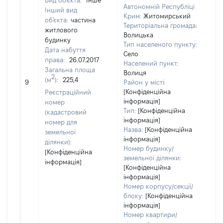
Вид об'єкта:
Інше
Автономній Республіці
Інший вид
Крим:
Житомирський
об'єкта:
частина
Територіальна громада:
житлового
Волицька
будинку
Тип населеного пункту:
Дата набуття
Село
права:
26.07.2017
98
Населений пункт:
Загальна площа
Тип
Волиця
2
(м
):
225,4
обʼ
9
Район у місті:
вар
[Конфіденційна
Реєстраційний
інформація]
наб
номер
Тип:
[Конфіденційна
(кадастровий
інформація]
номер для
Назва:
[Конфіденційна
земельної
інформація]
ділянки):
Номер будинку/
[Конфіденційна
земельної ділянки:
інформація]
[Конфіденційна
інформація]
Номер корпусу/секції/
блоку:
[Конфіденційна
інформація]
Номер квартири/