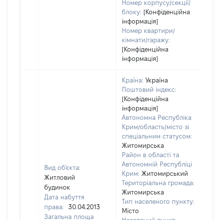
Номер корпусу/секції/
блоку:
[Конфіденційна
інформація]
Номер квартири/
кімнати/гаражу:
[Конфіденційна
інформація]
Країна:
Україна
Поштовий індекс:
[Конфіденційна
інформація]
Автономна Республіка
Крим/область/місто зі
спеціальним статусом:
Житомирська
Район в області та
Автономній Республіці
Вид об'єкта:
Крим:
Житомирський
Житловий
Територіальна громада:
будинок
Житомирська
Дата набуття
Тип населеного пункту:
права:
30.04.2013
Місто
Загальна площа