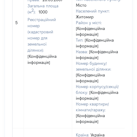
Місто
Загальна площа
332
2
Населений пункт:
(м
):
1000
Тип
Житомир
Реєстраційний
обʼ
5
Район у місті:
номер
вар
[Конфіденційна
(кадастровий
інформація]
наб
номер для
Тип:
[Конфіденційна
земельної
інформація]
ділянки):
Назва:
[Конфіденційна
[Конфіденційна
інформація]
інформація]
Номер будинку/
земельної ділянки:
[Конфіденційна
інформація]
Номер корпусу/секції/
блоку:
[Конфіденційна
інформація]
Номер квартири/
кімнати/гаражу:
[Конфіденційна
інформація]
Країна:
Україна