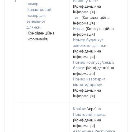
обʼ
1
Район у місті:
номер
вар
[Конфіденційна
(кадастровий
інформація]
наб
номер для
Тип:
[Конфіденційна
земельної
інформація]
ділянки):
Назва:
[Конфіденційна
[Конфіденційна
інформація]
інформація]
Номер будинку/
земельної ділянки:
[Конфіденційна
інформація]
Номер корпусу/секції/
блоку:
[Конфіденційна
інформація]
Номер квартири/
кімнати/гаражу:
[Конфіденційна
інформація]
Країна:
Україна
Поштовий індекс:
[Конфіденційна
інформація]
Автономна Республіка