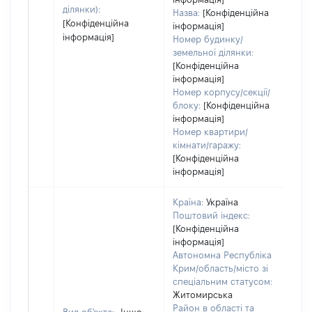
ділянки):
Назва:
[Конфіденційна
[Конфіденційна
інформація]
інформація]
Номер будинку/
земельної ділянки:
[Конфіденційна
інформація]
Номер корпусу/секції/
блоку:
[Конфіденційна
інформація]
Номер квартири/
кімнати/гаражу:
[Конфіденційна
інформація]
Країна:
Україна
Поштовий індекс:
[Конфіденційна
інформація]
Автономна Республіка
Крим/область/місто зі
спеціальним статусом:
Житомирська
Район в області та