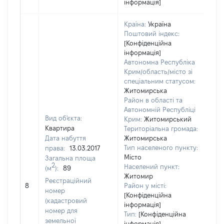
інформація]
Країна:
Україна
Поштовий індекс:
[Конфіденційна
інформація]
Автономна Республіка
Крим/область/місто зі
спеціальним статусом:
Житомирська
Район в області та
Автономній Республіці
Вид об'єкта:
Крим:
Житомирський
Квартира
Територіальна громада:
Дата набуття
Житомирська
Тип населеного пункту:
права:
13.03.2017
Місто
Загальна площа
46
2
Населений пункт:
(м
):
89
Тип
Житомир
Реєстраційний
обʼ
8
Район у місті:
номер
вар
[Конфіденційна
(кадастровий
інформація]
наб
номер для
Тип:
[Конфіденційна
земельної
інформація]