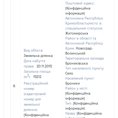
Поштовий індекс:
[Конфіденційна
інформація]
Автономна Республіка
Крим/область/місто зі
спеціальним статусом:
Житомирська
Район в області та
Автономній Республіці
Крим:
Новоград-
Вид об'єкта:
Волинський
Земельна ділянка
Територіальна громада:
Дата набуття
Брониківська
права:
20.11.2015
Тип населеного пункту:
Загальна площа
Село
2
(м
):
15212
Населений пункт:
Реєстраційний
Броники
[Не
6
Район у місті:
номер
[Конфіденційна
(кадастровий
інформація]
номер для
Тип:
[Конфіденційна
земельної
інформація]
ділянки):
Назва:
[Конфіденційна
[Конфіденційна