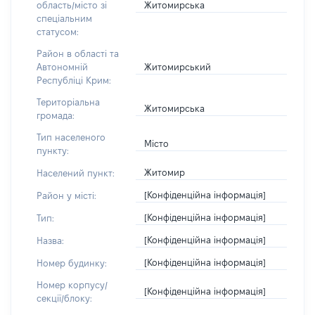
Житомирська
область/місто зі
спеціальним
статусом:
Район в області та
Житомирський
Автономній
Республіці Крим:
Територіальна
Житомирська
громада:
Тип населеного
Місто
пункту:
Житомир
Населений пункт:
[Конфіденційна інформація]
Район у місті:
[Конфіденційна інформація]
Тип:
[Конфіденційна інформація]
Назва:
[Конфіденційна інформація]
Номер будинку:
Номер корпусу/
[Конфіденційна інформація]
секції/блоку: