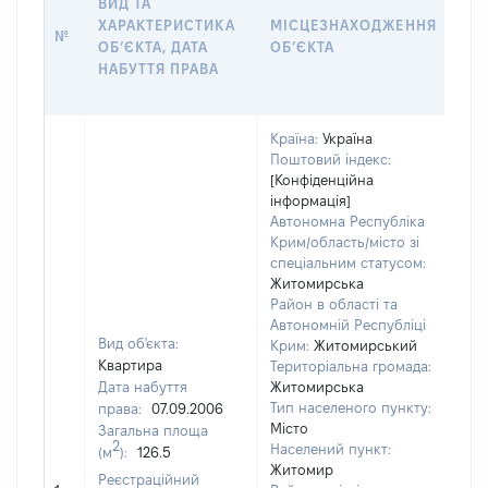
ВИД ТА
ДА
ХАРАКТЕРИСТИКА
МІСЦЕЗНАХОДЖЕННЯ
ПР
№
ОБʼЄКТА, ДАТА
ОБʼЄКТА
ОС
НАБУТТЯ ПРАВА
ГР
ОЦ
Країна:
Україна
Поштовий індекс:
[Конфіденційна
інформація]
Автономна Республіка
Крим/область/місто зі
спеціальним статусом:
Житомирська
Район в області та
Автономній Республіці
Вид об'єкта:
Крим:
Житомирський
Квартира
Територіальна громада:
Дата набуття
Житомирська
Тип населеного пункту:
права:
07.09.2006
Місто
Загальна площа
277
2
Населений пункт:
(м
):
126.5
Тип
Житомир
Реєстраційний