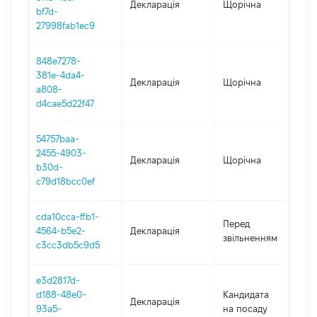
Декларація
Щорічна
2
bf7d-
27998fab1ec9
848e7278-
381e-4da4-
Декларація
Щорічна
2
a808-
d4cae5d22f47
54757baa-
2455-4903-
Декларація
Щорічна
2
b30d-
c79d18bcc0ef
cda10cca-ffb1-
01
Перед
4564-b5e2-
Декларація
-
звільненням
c3cc3db5c9d5
30
e3d2817d-
d188-48e0-
Кандидата
Декларація
2
93a5-
на посаду