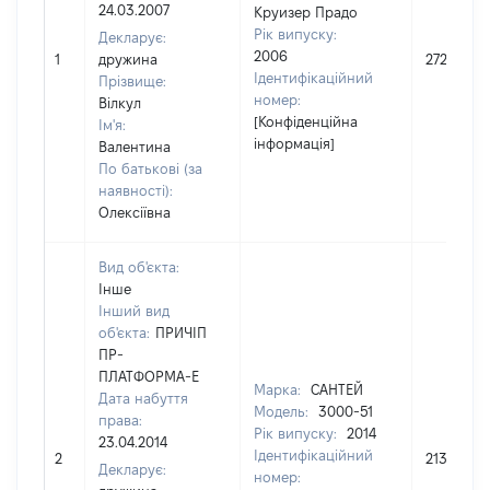
24.03.2007
Круизер Прадо
Рік випуску:
Декларує:
2006
1
дружина
272700
Ідентифікаційний
Прізвище:
номер:
Вілкул
[Конфіденційна
Ім'я:
інформація]
Валентина
По батькові (за
наявності):
Олексіївна
Вид об'єкта:
Інше
Інший вид
об'єкта:
ПРИЧІП
ПР-
ПЛАТФОРМА-Е
Марка:
САНТЕЙ
Дата набуття
Модель:
3000-51
права:
Рік випуску:
2014
23.04.2014
Ідентифікаційний
2
21300
Декларує:
номер: