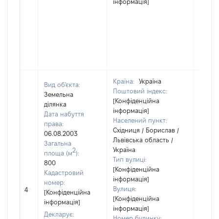
інформація]
Країна:
Україна
Вид об'єкта:
Поштовий індекс:
Земельна
[Конфіденційна
ділянка
інформація]
Дата набуття
Населений пункт:
права:
Східниця / Борислав /
06.08.2003
Львівська область /
Загальна
Україна
2
площа (м
):
Тип вулиці:
800
[Конфіденційна
Кадастровий
інформація]
номер:
[Не
Вулиця:
4
[Конфіденційна
відом
[Конфіденційна
інформація]
інформація]
Декларує:
Номер будинку: