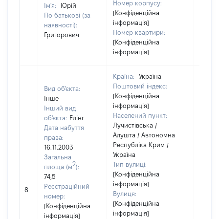
Номер корпусу:
Ім'я:
Юрій
[Конфіденційна
По батькові (за
інформація]
наявності):
Номер квартири:
Григорович
[Конфіденційна
інформація]
Країна:
Україна
Поштовий індекс:
Вид об'єкта:
[Конфіденційна
Інше
інформація]
Інший вид
Населений пункт:
об'єкта:
Елінг
Лучистівська /
Дата набуття
Алушта / Автономна
права:
Республіка Крим /
16.11.2003
Україна
Загальна
2
Тип вулиці:
площа (м
):
[Конфіденційна
74,5
інформація]
Реєстраційний
8
10292
Вулиця:
номер:
[Конфіденційна
[Конфіденційна
інформація]
інформація]