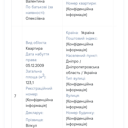
Валентина
Номер квартири:
По батькові (за
[Конфіденційна
наявності):
інформація]
Олексіївна
Країна:
Україна
Поштовий індекс:
Вид об'єкта:
[Конфіденційна
Квартира
інформація]
Дата набуття
Населений пункт:
права:
Дніпро /
05.12.2009
Дніпропетровська
Загальна
область / Україна
2
площа (м
):
Тип вулиці:
123,1
[Конфіденційна
Реєстраційний
інформація]
номер:
Вулиця:
7
49174
[Конфіденційна
[Конфіденційна
інформація]
інформація]
Декларує:
Номер будинку:
[Конфіденційна
Прізвище:
інформація]
Вілкул