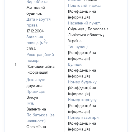
Вид об'єкта:
Поштовий індекс:
Житловий
[Конфіденційна
будинок
інформація]
Дата набуття
Населений пункт:
права:
Східниця / Борислав /
17.12.2004
Львівська область /
Загальна
Україна
2
площа (м
):
Тип вулиці:
255,4
[Конфіденційна
Реєстраційний
інформація]
номер:
Вулиця:
1
65016
[Конфіденційна
[Конфіденційна
інформація]
інформація]
Декларує:
Номер будинку:
дружина
[Конфіденційна
Прізвище:
інформація]
Вілкул
Номер корпусу:
Ім'я:
[Конфіденційна
Валентина
інформація]
По батькові (за
Номер квартири:
наявності):
[Конфіденційна
Олексіївна
інформація]