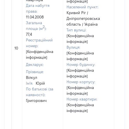
інформація]
Дата набуття
Населений пункт:
права:
Кривий Ріг /
11.04.2008
Дніпропетровська
Загальна
область / Україна
2
площа (м
):
Тип вулиці:
77,4
[Конфіденційна
Реєстраційний
інформація]
[Не
номер:
Вулиця:
10
відом
[Конфіденційна
[Конфіденційна
інформація]
інформація]
Декларує:
Номер будинку:
[Конфіденційна
Прізвище:
інформація]
Вілкул
Номер корпусу:
Ім'я:
Юрій
[Конфіденційна
По батькові (за
інформація]
наявності):
Номер квартири:
Григорович
[Конфіденційна
інформація]