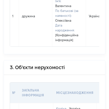
Ім'я:
Валентина
По батькові (за
наявності):
1
дружина
Україна
Олексіївна
Дата
народження:
[Конфіденційна
інформація]
3. Об'єкти нерухомості
ВАРТ
ЗАГАЛЬНА
№
МІСЦЕЗНАХОДЖЕННЯ
НА Д
ІНФОРМАЦІЯ
НАБУ
Країна:
Україна