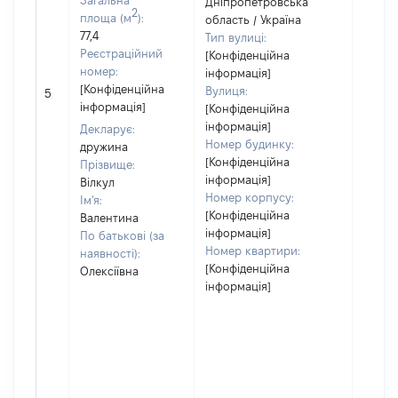
Загальна
Дніпропетровська
2
площа (м
):
область / Україна
77,4
Тип вулиці:
Реєстраційний
[Конфіденційна
номер:
інформація]
[Не
[Конфіденційна
Вулиця:
5
відом
інформація]
[Конфіденційна
інформація]
Декларує:
Номер будинку:
дружина
[Конфіденційна
Прізвище:
інформація]
Вілкул
Номер корпусу:
Ім'я:
[Конфіденційна
Валентина
інформація]
По батькові (за
Номер квартири:
наявності):
[Конфіденційна
Олексіївна
інформація]