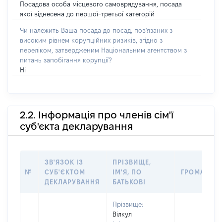
Посадова особа місцевого самоврядування, посада
якої віднесена до першої-третьої категорій
Чи належить Ваша посада до посад, пов'язаних з
високим рівнем корупційних ризиків, згідно з
переліком, затвердженим Національним агентством з
питань запобігання корупції?
Ні
2.2. Інформація про членів сім'ї
суб'єкта декларування
ЗВ'ЯЗОК ІЗ
ПРІЗВИЩЕ,
№
СУБ'ЄКТОМ
ІМ'Я, ПО
ГРОМАДЯН
ДЕКЛАРУВАННЯ
БАТЬКОВІ
Прізвище:
Вілкул