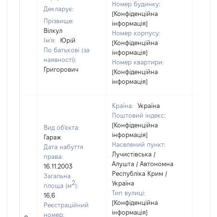
Номер будинку:
Декларує:
[Конфіденційна
Прізвище:
інформація]
Вілкул
Номер корпусу:
Ім'я:
Юрій
[Конфіденційна
По батькові (за
інформація]
наявності):
Номер квартири:
Григорович
[Конфіденційна
інформація]
Країна:
Україна
Поштовий індекс:
[Конфіденційна
Вид об'єкта:
інформація]
Гараж
Населений пункт:
Дата набуття
Лучистівська /
права:
Алушта / Автономна
16.11.2003
Республіка Крим /
Загальна
2
Україна
площа (м
):
Тип вулиці:
16,6
[Конфіденційна
Реєстраційний
інформація]
номер: