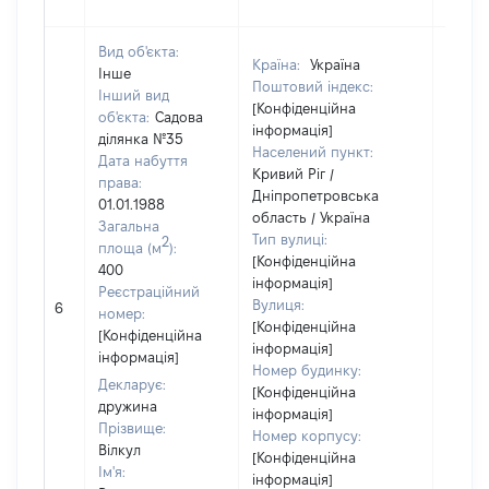
Вид об'єкта:
Країна:
Україна
Інше
Поштовий індекс:
Інший вид
[Конфіденційна
об'єкта:
Садова
інформація]
ділянка №35
Населений пункт:
Дата набуття
Кривий Ріг /
права:
Дніпропетровська
01.01.1988
область / Україна
Загальна
Тип вулиці:
2
площа (м
):
[Конфіденційна
400
інформація]
Реєстраційний
[Не
Вулиця:
6
номер:
відом
[Конфіденційна
[Конфіденційна
інформація]
інформація]
Номер будинку:
Декларує:
[Конфіденційна
дружина
інформація]
Прізвище:
Номер корпусу:
Вілкул
[Конфіденційна
Ім'я:
інформація]