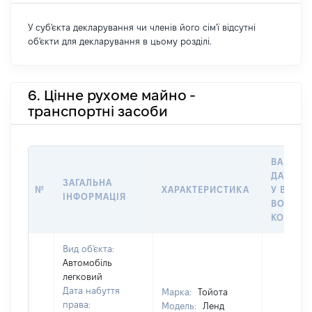
У суб'єкта декларування чи членів його сім'ї відсутні
об'єкти для декларування в цьому розділі.
6. Цінне рухоме майно -
транспортні засоби
ВАРТІСТ
ДАТУ Н
ЗАГАЛЬНА
№
ХАРАКТЕРИСТИКА
У ВЛАСН
ІНФОРМАЦІЯ
ВОЛОДІ
КОРИСТ
Вид об'єкта:
Автомобіль
легковий
Дата набуття
Марка:
Тойота
права:
Модель:
Ленд