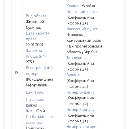
Країна:
Україна
Поштовий індекс:
Вид об'єкта:
[Конфіденційна
Житловий
інформація]
будинок
Населений пункт:
Дата набуття
Чкаловка /
права:
Криворізький район
10.01.2001
/ Дніпропетровська
Загальна
область / Україна
2
площа (м
):
Тип вулиці:
275,1
[Конфіденційна
Реєстраційний
інформація]
12
14978
номер:
Вулиця:
[Конфіденційна
[Конфіденційна
інформація]
інформація]
Декларує:
Номер будинку:
[Конфіденційна
Прізвище:
інформація]
Вілкул
Номер корпусу:
Ім'я:
Юрій
[Конфіденційна
По батькові (за
інформація]
наявності):
Номер квартири:
Григорович