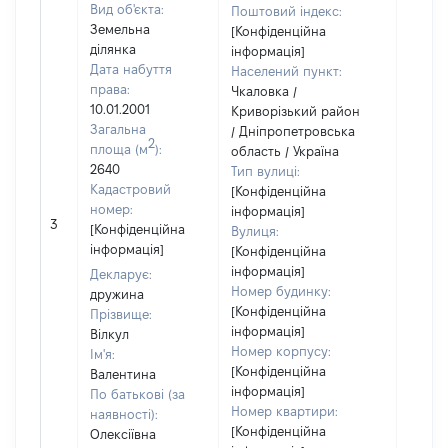
Вид об'єкта:
Поштовий індекс:
Земельна
[Конфіденційна
ділянка
інформація]
Дата набуття
Населений пункт:
права:
Чкаловка /
10.01.2001
Криворізький район
Загальна
/ Дніпропетровська
2
площа (м
):
область / Україна
2640
Тип вулиці:
Кадастровий
[Конфіденційна
номер:
інформація]
3
13306
[Конфіденційна
Вулиця:
інформація]
[Конфіденційна
інформація]
Декларує:
Номер будинку:
дружина
[Конфіденційна
Прізвище:
інформація]
Вілкул
Номер корпусу:
Ім'я:
[Конфіденційна
Валентина
інформація]
По батькові (за
Номер квартири:
наявності):
[Конфіденційна
Олексіївна