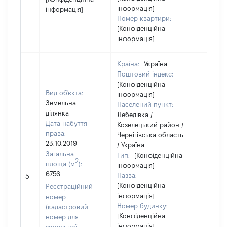
інформація]
інформація]
Номер квартири:
[Конфіденційна
інформація]
Країна:
Україна
Поштовий індекс:
[Конфіденційна
Вид об'єкта:
інформація]
Земельна
Населений пункт:
ділянка
Лебедівка /
Дата набуття
Козелецький район /
права:
Чернігівська область
23.10.2019
/ Україна
Загальна
Тип:
[Конфіденційна
2
площа (м
):
інформація]
[Не
6756
Назва:
5
засто
[Конфіденційна
Реєстраційний
інформація]
номер
Номер будинку:
(кадастровий
[Конфіденційна
номер для
інформація]