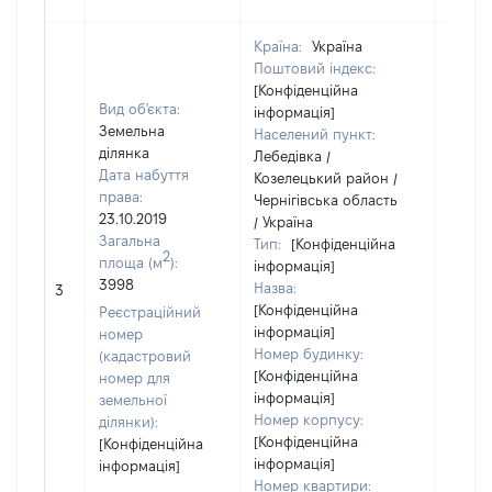
Країна:
Україна
Поштовий індекс:
[Конфіденційна
Вид об'єкта:
інформація]
Земельна
Населений пункт:
ділянка
Лебедівка /
Дата набуття
Козелецький район /
права:
Чернігівська область
23.10.2019
/ Україна
Загальна
Тип:
[Конфіденційна
2
площа (м
):
інформація]
[Не
3998
Назва:
3
засто
[Конфіденційна
Реєстраційний
інформація]
номер
Номер будинку:
(кадастровий
[Конфіденційна
номер для
інформація]
земельної
Номер корпусу:
ділянки):
[Конфіденційна
[Конфіденційна
інформація]
інформація]
Номер квартири: