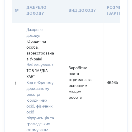
ДЖЕРЕЛО
РОЗМІР
№
ВИД ДОХОДУ
ДОХОДУ
(ВАРТІСТЬ)
Джерело
доходу:
Юридична
особа,
зареєстрована
в Україні
Найменування:
Заробітна
ТОВ "МЕДІА
плата
ХАБ"
отримана за
Код в Єдиному
46465
1
основним
державному
місцем
реєстрі
роботи
юридичних
осіб, фізичних
осіб –
підприємців та
громадських
формувань: