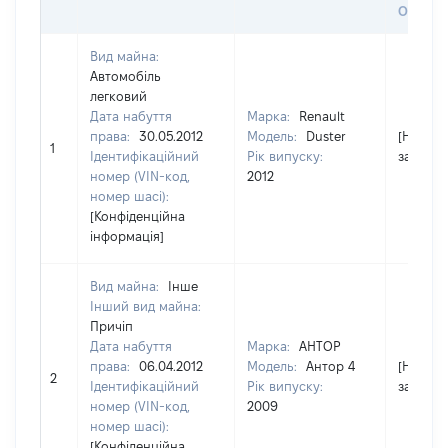
ОЦІНК
Вид майна:
Автомобіль
легковий
Дата набуття
Марка:
Renault
права:
30.05.2012
Модель:
Duster
[Не
1
Ідентифікаційний
Рік випуску:
застосо
номер (VIN-код,
2012
номер шасі):
[Конфіденційна
інформація]
Вид майна:
Інше
Інший вид майна:
Причіп
Дата набуття
Марка:
АНТОР
права:
06.04.2012
Модель:
Антор 4
[Не
2
Ідентифікаційний
Рік випуску:
застосо
номер (VIN-код,
2009
номер шасі):
[Конфіденційна