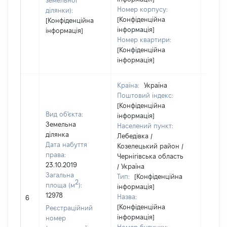
земельної
Номер корпусу:
ділянки):
[Конфіденційна
[Конфіденційна
інформація]
інформація]
Номер квартири:
[Конфіденційна
інформація]
Країна:
Україна
Поштовий індекс:
[Конфіденційна
Вид об'єкта:
інформація]
Земельна
Населений пункт:
ділянка
Лебедівка /
Дата набуття
Козелецький район /
права:
Чернігівська область
23.10.2019
/ Україна
Загальна
Тип:
[Конфіденційна
2
площа (м
):
інформація]
[Не
12978
Назва:
6
засто
[Конфіденційна
Реєстраційний
інформація]
номер