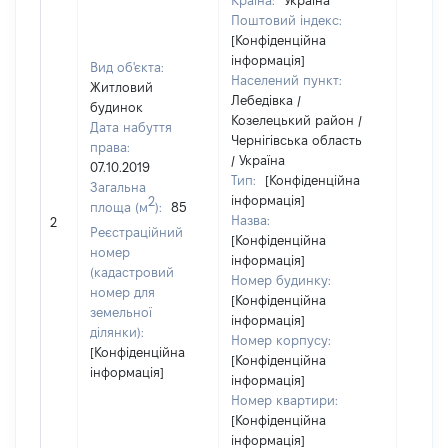
Країна:
Україна
Поштовий індекс:
[Конфіденційна
інформація]
Вид об'єкта:
Населений пункт:
Житловий
Лебедівка /
будинок
Козелецький район /
Дата набуття
Чернігівська область
права:
/ Україна
07.10.2019
Тип:
[Конфіденційна
Загальна
інформація]
2
площа (м
):
85
[Не
Назва:
2
засто
Реєстраційний
[Конфіденційна
номер
інформація]
(кадастровий
Номер будинку:
номер для
[Конфіденційна
земельної
інформація]
ділянки):
Номер корпусу:
[Конфіденційна
[Конфіденційна
інформація]
інформація]
Номер квартири:
[Конфіденційна
інформація]