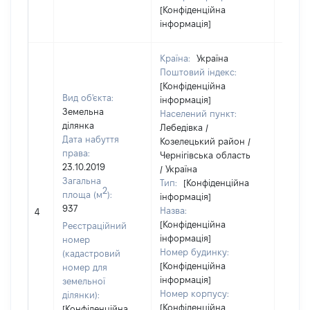
[Конфіденційна
інформація]
Країна:
Україна
Поштовий індекс:
[Конфіденційна
Вид об'єкта:
інформація]
Земельна
Населений пункт:
ділянка
Лебедівка /
Дата набуття
Козелецький район /
права:
Чернігівська область
23.10.2019
/ Україна
Загальна
Тип:
[Конфіденційна
2
площа (м
):
інформація]
[Не
937
Назва:
4
засто
[Конфіденційна
Реєстраційний
інформація]
номер
Номер будинку:
(кадастровий
[Конфіденційна
номер для
інформація]
земельної
Номер корпусу:
ділянки):
[Конфіденційна
[Конфіденційна