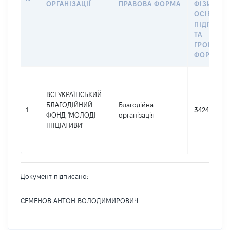
ОРГАНІЗАЦІЇ
ПРАВОВА ФОРМА
ФІЗИЧНИ
ОСІБ –
ПІДПРИЄ
ТА
ГРОМАДС
ФОРМУВА
ВСЕУКРАЇНСЬКИЙ
БЛАГОДІЙНИЙ
Благодійна
1
34241991
ФОНД 'МОЛОДІ
організація
ІНІЦІАТИВИ'
Документ підписано:
СЕМЕНОВ АНТОН ВОЛОДИМИРОВИЧ