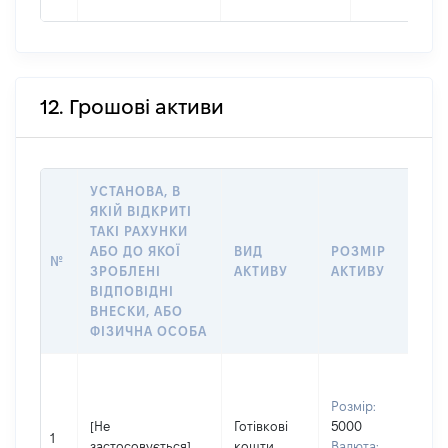
12. Грошові активи
УСТАНОВА, В
ЯКІЙ ВІДКРИТІ
ТАКІ РАХУНКИ
ІН
АБО ДО ЯКОЇ
ВИД
РОЗМІР
№
ЩО
ЗРОБЛЕНІ
АКТИВУ
АКТИВУ
ОБ
ВІДПОВІДНІ
ВНЕСКИ, АБО
ФІЗИЧНА ОСОБА
Вла
Прі
Розмір:
СЕ
[Не
Готівкові
5000
Ім'
1
застосовується]
кошти
Валюта: