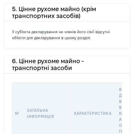
5. Цінне рухоме майно (крім
транспортних засобів)
У суб'єкта декларування чи членів його сім'ї відсутні
об'єкти для декларування в цьому розділі.
6. Цінне рухоме майно -
транспортні засоби
ВАРТІС
ДАТУ Н
ВЛАСН
ВОЛОД
ЗАГАЛЬНА
№
ХАРАКТЕРИСТИКА
КОРИС
ІНФОРМАЦІЯ
АБО З
ОСТА
ГРОШ