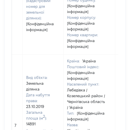
Номер будинку:
(кадастровий
[Конфіденційна
номер для
інформація]
земельної
Номер корпусу:
ділянки):
[Конфіденційна
[Конфіденційна
інформація]
інформація]
Номер квартири:
[Конфіденційна
інформація]
Країна:
Україна
Поштовий індекс:
[Конфіденційна
Вид об'єкта:
інформація]
Земельна
Населений пункт:
ділянка
Лебедівка /
Дата набуття
Козелецький район /
права:
Чернігівська область
23.10.2019
/ Україна
Загальна
Тип:
[Конфіденційна
2
площа (м
):
інформація]
[Не
14891
Назва:
7
засто