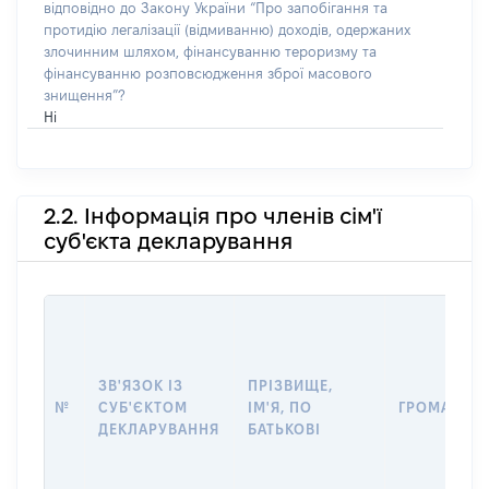
відповідно до Закону України “Про запобігання та
протидію легалізації (відмиванню) доходів, одержаних
злочинним шляхом, фінансуванню тероризму та
фінансуванню розповсюдження зброї масового
знищення”?
Ні
2.2. Інформація про членів сім'ї
суб'єкта декларування
ЗВ'ЯЗОК ІЗ
ПРІЗВИЩЕ,
№
СУБ'ЄКТОМ
ІМ'Я, ПО
ГРОМАДЯН
ДЕКЛАРУВАННЯ
БАТЬКОВІ