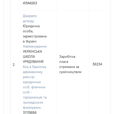
41544263
Джерело
доходу:
Юридична
особа,
зареєстрована
в Україні
Найменування:
УКРАЇНСЬКА
ШКОЛА
Заробітна
УРЯДУВАННЯ
плата
36234
2
Код в Єдиному
отримана за
державному
сумісництвом
реєстрі
юридичних
осіб, фізичних
осіб –
підприємців та
громадських
формувань:
31115684