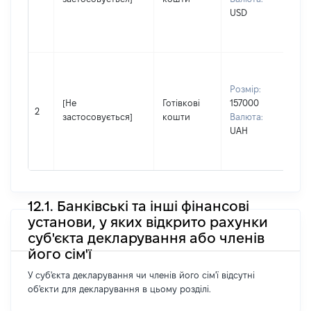
По 
USD
ная
ВО
Вла
Прі
Розмір:
СЕ
[Не
Готівкові
157000
Ім'
2
застосовується]
кошти
Валюта:
По 
UAH
ная
ВО
12.1. Банківські та інші фінансові
установи, у яких відкрито рахунки
суб'єкта декларування або членів
його сім'ї
У суб'єкта декларування чи членів його сім'ї відсутні
об'єкти для декларування в цьому розділі.