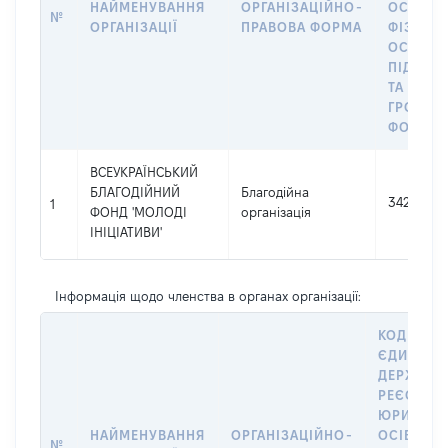
НАЙМЕНУВАННЯ
ОРГАНІЗАЦІЙНО-
ОСІБ,
№
ОРГАНІЗАЦІЇ
ПРАВОВА ФОРМА
ФІЗИЧН
ОСІБ –
ПІДПРИ
ТА
ГРОМАД
ФОРМУВ
ВСЕУКРАЇНСЬКИЙ
БЛАГОДІЙНИЙ
Благодійна
34241991
1
ФОНД 'МОЛОДІ
організація
ІНІЦІАТИВИ'
Інформація щодо членства в органах організації:
КОД В
ЄДИНОМ
ДЕРЖАВН
РЕЄСТРІ
ЮРИДИЧ
НАЙМЕНУВАННЯ
ОРГАНІЗАЦІЙНО-
ОСІБ,
№