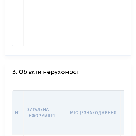
3. Об'єкти нерухомості
ВАРТ
ДАТУ
ЗАГАЛЬНА
ПРАВ
№
МІСЦЕЗНАХОДЖЕННЯ
ІНФОРМАЦІЯ
ОСТ
ГРО
ОЦІ