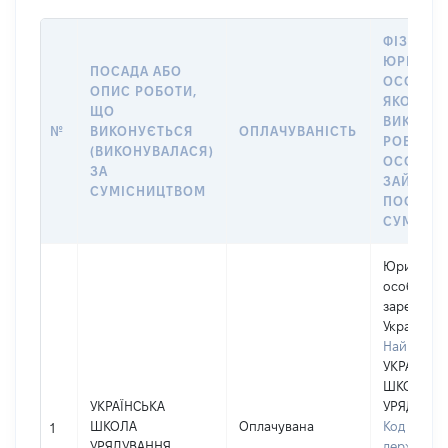
ФІЗИЧНА
ЮРИДИЧ
ПОСАДА АБО
ОСОБА, 
ОПИС РОБОТИ,
ЯКОЇ
ЩО
ВИКОНУ
№
ВИКОНУЄТЬСЯ
ОПЛАЧУВАНІСТЬ
РОБОТА (
(ВИКОНУВАЛАСЯ)
ОСОБА
ЗА
ЗАЙМАЛ
СУМІСНИЦТВОМ
ПОСАДУ 
СУМІСН
Юридичн
особа,
зареєстро
Україні
Найменув
УКРАЇНСЬ
ШКОЛА
УКРАЇНСЬКА
УРЯДУВАН
ШКОЛА
Оплачувана
Код в Єди
1
УРЯДУВАННЯ
державно