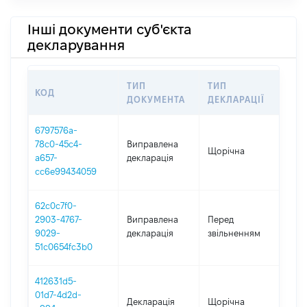
Інші документи суб'єкта
декларування
ТИП
ТИП
КОД
ПЕ
ДОКУМЕНТА
ДЕКЛАРАЦІЇ
6797576a-
78c0-45c4-
Виправлена
Щорічна
202
a657-
декларація
cc6e99434059
62c0c7f0-
01.0
2903-4767-
Виправлена
Перед
-
9029-
декларація
звільненням
09.
51c0654fc3b0
412631d5-
01d7-4d2d-
Декларація
Щорічна
202