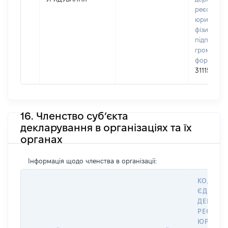
реєстрі
юридичних
фізичних о
підприємц
громадськ
формуван
31115684
16. Членство суб’єкта
декларування в організаціях та їх
органах
Інформація щодо членства в організації:
КОД В
ЄДИНО
ДЕРЖАВ
РЕЄСТРІ
ЮРИДИ