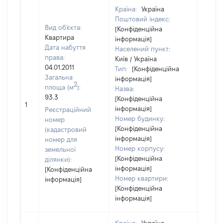
Країна:
Україна
Поштовий індекс:
Вид об'єкта:
[Конфіденційна
Квартира
інформація]
Дата набуття
Населений пункт:
права:
Київ / Україна
04.01.2011
Тип:
[Конфіденційна
Загальна
інформація]
2
площа (м
):
Назва:
93.3
[Конфіденційна
[Не
1
інформація]
засто
Реєстраційний
Номер будинку:
номер
[Конфіденційна
(кадастровий
інформація]
номер для
Номер корпусу:
земельної
[Конфіденційна
ділянки):
інформація]
[Конфіденційна
Номер квартири:
інформація]
[Конфіденційна
інформація]