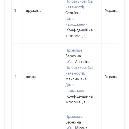
По батькові (за
наявності):
1
дружина
Україна
Сергіївна
Дата
народження:
[Конфіденційна
інформація]
Прізвище:
Березіна
Ім'я:
Ангеліна
По батькові (за
наявності):
2
дочка
Україна
Максимівна
Дата
народження:
[Конфіденційна
інформація]
Прізвище:
Березіна
Ім'я:
Мілана