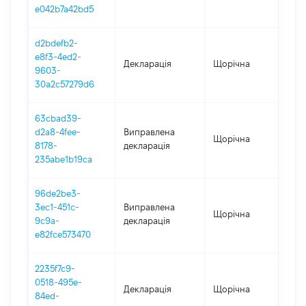
e042b7a42bd5
d2bdefb2-
e8f3-4ed2-
Декларація
Щорічна
2021
9603-
30a2c57279d6
63cbad39-
d2a8-4fee-
Виправлена
Щорічна
202
8178-
декларація
235abe1b19ca
96de2be3-
3ec1-451c-
Виправлена
Щорічна
202
9c9a-
декларація
e82fce573470
2235f7c9-
0518-495e-
Декларація
Щорічна
202
84ed-