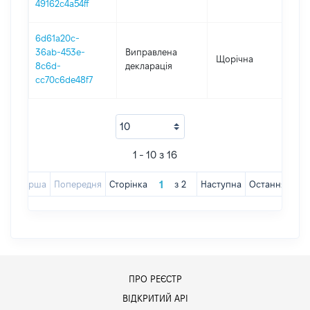
49162c4a54ff
6d61a20c-
36ab-453e-
Виправлена
Щорічна
201
8c6d-
декларація
cc70c6de48f7
1 - 10 з 16
Перша
Попередня
Сторінка
з
2
Наступна
Остання
ПРО РЕЄСТР
ВІДКРИТИЙ АРІ