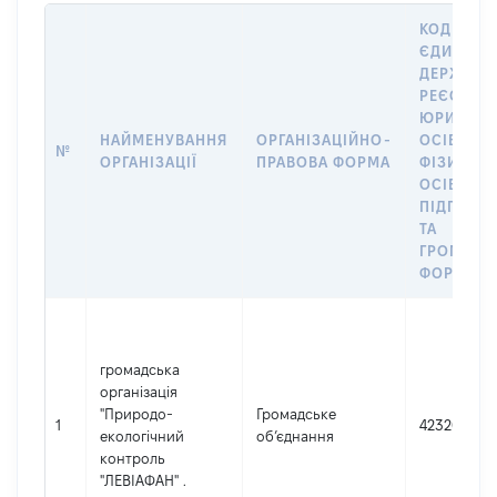
КОД В
ЄДИНОМ
ДЕРЖАВН
РЕЄСТРІ
ЮРИДИЧ
НАЙМЕНУВАННЯ
ОРГАНІЗАЦІЙНО-
ОСІБ,
№
ОРГАНІЗАЦІЇ
ПРАВОВА ФОРМА
ФІЗИЧНИ
ОСІБ –
ПІДПРИЄ
ТА
ГРОМАДС
ФОРМУВА
громадська
організація
"Природо-
Громадське
1
42320831
екологічний
об’єднання
контроль
"ЛЕВІАФАН" .