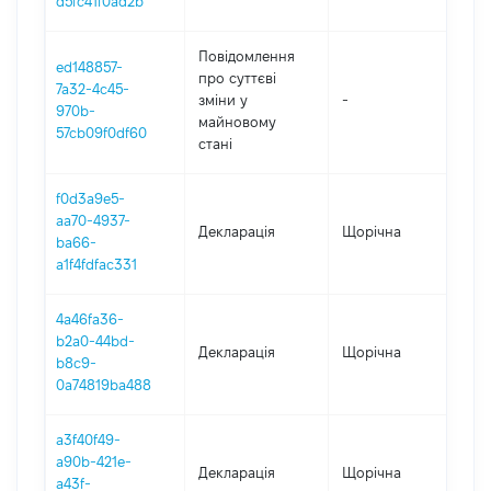
d5fc41f0ad2b
Повідомлення
ed148857-
про суттєві
7a32-4c45-
зміни y
-
202
970b-
майновому
57cb09f0df60
стані
f0d3a9e5-
aa70-4937-
Декларація
Щорічна
202
ba66-
a1f4fdfac331
4a46fa36-
b2a0-44bd-
Декларація
Щорічна
202
b8c9-
0a74819ba488
a3f40f49-
a90b-421e-
Декларація
Щорічна
202
a43f-