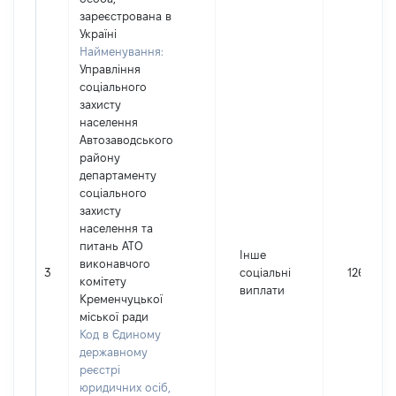
зареєстрована в
Україні
Найменування:
Управління
соціального
захисту
населення
Автозаводського
району
департаменту
соціального
захисту
населення та
питань АТО
Інше
виконавчого
3
соціальні
1265
комітету
виплати
Кременчуцької
міської ради
Код в Єдиному
державному
реєстрі
юридичних осіб,