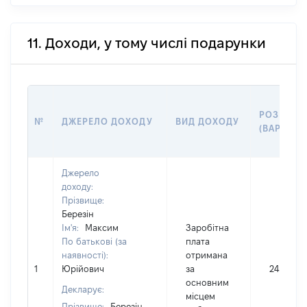
11. Доходи, у тому числі подарунки
РОЗМІР
№
ДЖЕРЕЛО ДОХОДУ
ВИД ДОХОДУ
(ВАРТІСТЬ
Джерело
доходу:
Прізвище:
Березін
Ім'я:
Максим
Заробітна
По батькові (за
плата
наявності):
отримана
1
Юрійович
за
245591
основним
Декларує:
місцем
Прізвище:
Березін