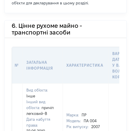
об'єкти для декларування в цьому розділі.
6. Цінне рухоме майно -
транспортні засоби
ВАРТІСТ
ДАТУ НА
ЗАГАЛЬНА
№
ХАРАКТЕРИСТИКА
У ВЛАСН
ІНФОРМАЦІЯ
ВОЛОДІН
КОРИСТ
Вид об'єкта:
Інше
Інший вид
об'єкта:
причіп
легковий-В
Марка:
ПР
Дата набуття
Модель:
ПА 004
права:
Рік випуску:
2007