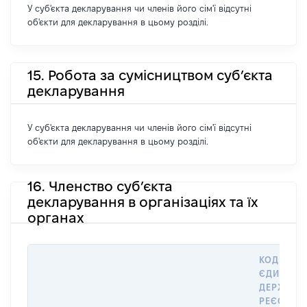
У суб'єкта декларування чи членів його сім'ї відсутні
об'єкти для декларування в цьому розділі.
15. Робота за сумісництвом суб’єкта
декларування
У суб'єкта декларування чи членів його сім'ї відсутні
об'єкти для декларування в цьому розділі.
16. Членство суб’єкта
декларування в організаціях та їх
органах
КОД В
ЄДИНОМ
ДЕРЖАВН
РЕЄСТРІ