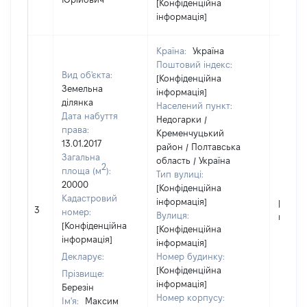
[Конфіденційна
інформація]
Країна:
Україна
Поштовий індекс:
Вид об'єкта:
[Конфіденційна
Земельна
інформація]
ділянка
Населений пункт:
Дата набуття
Недогарки /
права:
Кременчуцький
13.01.2017
район / Полтавська
Загальна
область / Україна
2
площа (м
):
Тип вулиці:
20000
[Конфіденційна
Кадастровий
інформація]
[Не
3
номер:
Вулиця:
відомо
[Конфіденційна
[Конфіденційна
інформація]
інформація]
Декларує:
Номер будинку:
[Конфіденційна
Прізвище:
інформація]
Березін
Номер корпусу:
Ім'я:
Максим