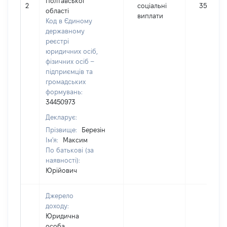
Полтавської
2
соціальні
3500
області
виплати
Код в Єдиному
державному
реєстрі
юридичних осіб,
фізичних осіб –
підприємців та
громадських
формувань:
34450973
Декларує:
Прізвище:
Березін
Ім'я:
Максим
По батькові (за
наявності):
Юрійович
Джерело
доходу:
Юридична
особа,