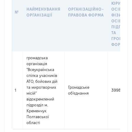
ЮРИДИЧ
НАЙМЕНУВАННЯ
ОРГАНІЗАЦІЙНО-
ОСІБ,
№
ОРГАНІЗАЦІЇ
ПРАВОВА ФОРМА
ФІЗИЧНИ
ОСІБ –
ПІДПРИЄ
ТА
ГРОМАДС
ФОРМУВА
громадська
організація
"Всеукраїнська
спілка учасників
АТО, бойових дій
та миротворчих
Громадське
1
39986390
місій"
об’єднання
відокремлений
підрозділ м.
Кременчук
Полтавської
області