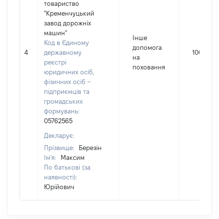
товариство
"Кременчуцький
завод дорожніх
машин"
Інше
Код в Єдиному
допомога
4
державному
1000
на
реєстрі
поховання
юридичних осіб,
фізичних осіб –
підприємців та
громадських
формувань:
05762565
Декларує:
Прізвище:
Березін
Ім'я:
Максим
По батькові (за
наявності):
Юрійович