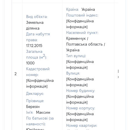
Країна:
Україна
Поштовий індекс:
Вид об'єкта:
[Конфіденційна
Земельна
інформація]
ділянка
Населений пункт:
Дата набуття
Кременчук /
права:
Полтавська область /
17.12.2015
Україна
Загальна
2
Тип вулиці:
площа (м
):
[Конфіденційна
1000
інформація]
Кадастровий
[Не
Вулиця:
2
номер:
відомо
[Конфіденційна
[Конфіденційна
інформація]
інформація]
Номер будинку:
Декларує:
[Конфіденційна
Прізвище:
інформація]
Березін
Номер корпусу:
Ім'я:
Максим
[Конфіденційна
По батькові (за
інформація]
наявності):
Номер квартири:
Юрійович