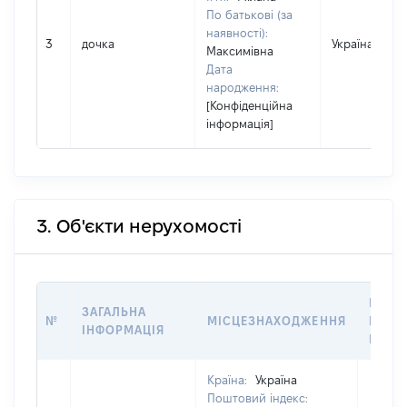
По батькові (за
наявності):
3
дочка
Україна
Максимівна
Дата
народження:
[Конфіденційна
інформація]
3. Об'єкти нерухомості
ВАРТ
ЗАГАЛЬНА
№
МІСЦЕЗНАХОДЖЕННЯ
НА ДА
ІНФОРМАЦІЯ
НАБУ
Країна:
Україна
Поштовий індекс: