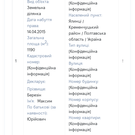
Вид об'єкта:
[Конфіденційна
Земельна
інформація]
ділянка
Населений пункт:
Дата набуття
Ялинці /
права:
Кременчуцький
14.04.2015
район / Полтавська
Загальна
область / Україна
2
площа (м
):
Тип вулиці:
1190
[Конфіденційна
Кадастровий
інформація]
1
50000
номер:
Вулиця:
[Конфіденційна
[Конфіденційна
інформація]
інформація]
Декларує:
Номер будинку:
[Конфіденційна
Прізвище:
інформація]
Березін
Номер корпусу:
Ім'я:
Максим
[Конфіденційна
По батькові (за
інформація]
наявності):
Номер квартири:
Юрійович
[Конфіденційна
інформація]