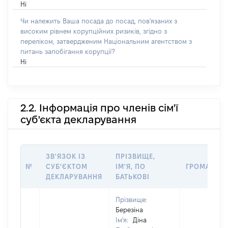
Ні
Чи належить Ваша посада до посад, пов'язаних з
високим рівнем корупційних ризиків, згідно з
переліком, затвердженим Національним агентством з
питань запобігання корупції?
Ні
2.2. Інформація про членів сім'ї
суб'єкта декларування
ЗВ'ЯЗОК ІЗ
ПРІЗВИЩЕ,
№
СУБ'ЄКТОМ
ІМ'Я, ПО
ГРОМАДЯН
ДЕКЛАРУВАННЯ
БАТЬКОВІ
Прізвище:
Березіна
Ім'я:
Діна