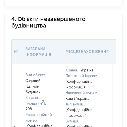
4. Об'єкти незавершеного
будівництва
ЗВ'Я
ЗАГАЛЬНА
№
МІСЦЕЗНАХОДЖЕННЯ
СУБ'
ІНФОРМАЦІЯ
ДЕКЛ
Країна:
Україна
Вид об'єкта:
Поштовий індекс:
Садовий
[Конфіденційна
(дачний)
інформація]
будинок
Населений пункт:
Загальна
Київ / Україна
Об'єкт
2
площа (м
):
Тип вулиці:
повні
298
[Конфіденційна
частк
Реєстраційний
інформація]
побуд
номер:
Вулиця:
матері
[Конфіденційна
[Конфіденційна