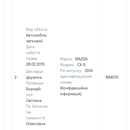
Вид об'єкта:
Автомобіль
легковий
Дата
набуття
права:
Марка:
MAZDA
28.02.2015
Модель:
CX-5
Рік випуску:
2014
Декларує:
Ідентифікаційний
2
дружина
884070
номер:
Прізвище:
[Конфіденційна
Бородій
інформація]
Ім'я:
Світлана
По батькові
(за
наявності):
Олексіївна