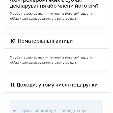
декларування або члени його сім’ї
У суб'єкта декларування чи членів його сім'ї відсутні
об'єкти для декларування в цьому розділі.
10. Нематеріальні активи
У суб'єкта декларування чи членів його сім'ї відсутні
об'єкти для декларування в цьому розділі.
11. Доходи, у тому числі подарунки
РОЗ
№
ДЖЕРЕЛО ДОХОДУ
ВИД ДОХОДУ