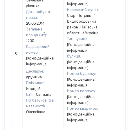
Земельна
інформація]
ділянка
Населений пункт:
Дата набуття
Старі Петрівці /
права:
Вишгородський
20.05.2014
район / Київська
Загальна
область / Україна
2
площа (м
):
Тип вулиці:
1200
[Конфіденційна
Кадастровий
інформація]
номер:
8
91980
Вулиця:
[Конфіденційна
[Конфіденційна
інформація]
інформація]
Декларує:
Номер будинку:
дружина
[Конфіденційна
Прізвище:
інформація]
Бородій
Номер корпусу:
Ім'я:
Світлана
[Конфіденційна
По батькові (за
інформація]
наявності):
Номер квартири:
Олексіївна
[Конфіденційна
інформація]