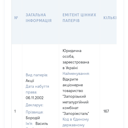
ЗАГАЛЬНА
ЕМІТЕНТ ЦІННИХ
№
КІЛЬКІСТЬ
ІНФОРМАЦІЯ
ПАПЕРІВ
Юридична
особа,
зареєстрована
в Україні
Найменування:
Вид паперів:
Відкрите
Акції
акціонерне
Дата набуття
товариство
права:
"Запорізький
06.11.2002
металургійний
Декларує:
комбінат
1
167
Прізвище:
"Запоріжсталь"
Бородій
Код в Єдиному
Ім'я:
Василь
державному