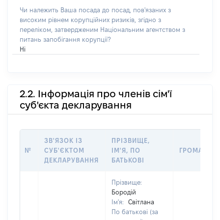
Чи належить Ваша посада до посад, пов'язаних з
високим рівнем корупційних ризиків, згідно з
переліком, затвердженим Національним агентством з
питань запобігання корупції?
Ні
2.2. Інформація про членів сім'ї
суб'єкта декларування
ЗВ'ЯЗОК ІЗ
ПРІЗВИЩЕ,
№
СУБ'ЄКТОМ
ІМ'Я, ПО
ГРОМАДЯН
ДЕКЛАРУВАННЯ
БАТЬКОВІ
Прізвище:
Бородій
Ім'я:
Світлана
По батькові (за