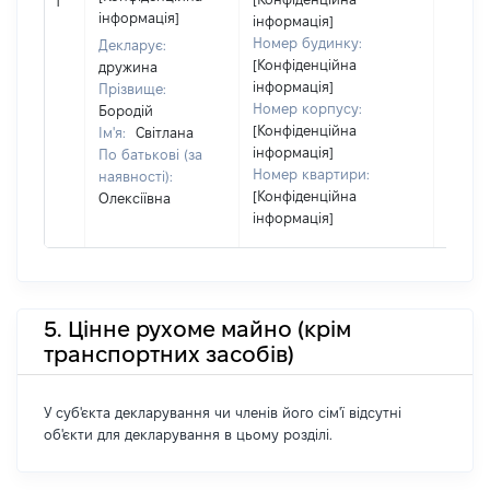
1
за ко
інформація]
інформація]
суб'єк
Номер будинку:
Декларує:
декла
[Конфіденційна
дружина
або ч
інформація]
Прізвище:
його сі
Номер корпусу:
Бородій
[Конфіденційна
Ім'я:
Світлана
інформація]
По батькові (за
Номер квартири:
наявності):
[Конфіденційна
Олексіївна
інформація]
5. Цінне рухоме майно (крім
транспортних засобів)
У суб'єкта декларування чи членів його сім'ї відсутні
об'єкти для декларування в цьому розділі.