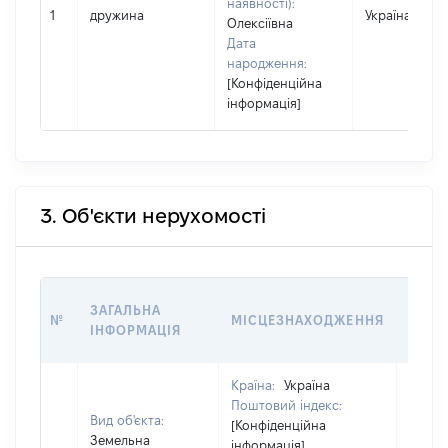
наявності):
1
дружина
Україна
Олексіївна
Дата
народження:
[Конфіденційна
інформація]
3. Об'єкти нерухомості
ВАРТ
ЗАГАЛЬНА
№
МІСЦЕЗНАХОДЖЕННЯ
НА Д
ІНФОРМАЦІЯ
НАБУ
Країна:
Україна
Поштовий індекс:
Вид об'єкта:
[Конфіденційна
Земельна
інформація]