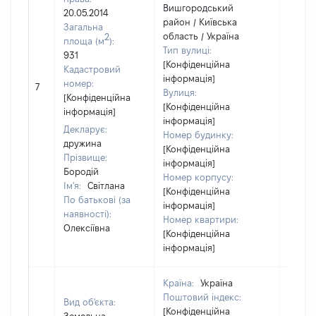
Вишгородський
20.05.2014
район / Київська
Загальна
область / Україна
2
площа (м
):
Тип вулиці:
931
[Конфіденційна
Кадастровий
інформація]
номер:
7
54156
Вулиця:
[Конфіденційна
[Конфіденційна
інформація]
інформація]
Декларує:
Номер будинку:
дружина
[Конфіденційна
Прізвище:
інформація]
Бородій
Номер корпусу:
Ім'я:
Світлана
[Конфіденційна
По батькові (за
інформація]
наявності):
Номер квартири:
Олексіївна
[Конфіденційна
інформація]
Країна:
Україна
Поштовий індекс:
Вид об'єкта:
[Конфіденційна