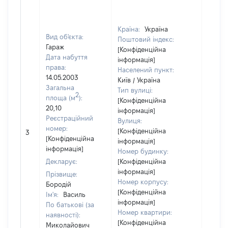
Країна:
Україна
Вид об'єкта:
Поштовий індекс:
Гараж
[Конфіденційна
Дата набуття
інформація]
права:
Населений пункт:
14.05.2003
Київ / Україна
Загальна
Тип вулиці:
2
площа (м
):
[Конфіденційна
20,10
інформація]
Реєстраційний
Вулиця:
[Не
номер:
[Конфіденційна
3
відом
[Конфіденційна
інформація]
інформація]
Номер будинку:
Декларує:
[Конфіденційна
інформація]
Прізвище:
Номер корпусу:
Бородій
[Конфіденційна
Ім'я:
Василь
інформація]
По батькові (за
Номер квартири:
наявності):
[Конфіденційна
Миколайович