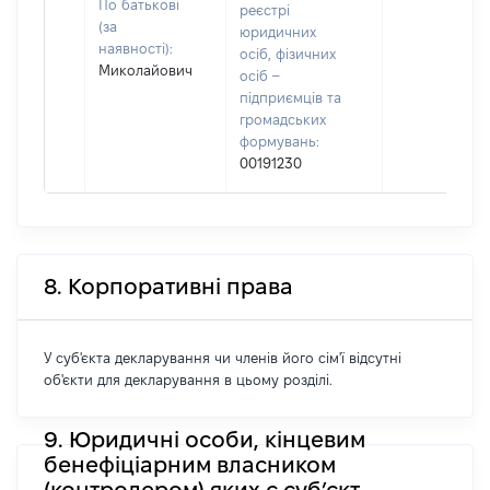
По батькові
реєстрі
(за
юридичних
наявності):
осіб, фізичних
Миколайович
осіб –
підприємців та
громадських
формувань:
00191230
8. Корпоративні права
У суб'єкта декларування чи членів його сім'ї відсутні
об'єкти для декларування в цьому розділі.
9. Юридичні особи, кінцевим
бенефіціарним власником
(контролером) яких є суб’єкт