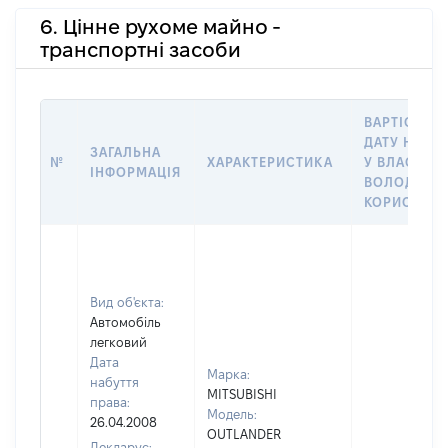
6. Цінне рухоме майно -
транспортні засоби
ВАРТІСТЬ Н
ДАТУ НАБУ
ЗАГАЛЬНА
№
ХАРАКТЕРИСТИКА
У ВЛАСНІСТ
ІНФОРМАЦІЯ
ВОЛОДІННЯ
КОРИСТУВ
Вид об'єкта:
Автомобіль
легковий
Дата
Марка:
набуття
MITSUBISHI
права:
Модель:
26.04.2008
OUTLANDER
Декларує: