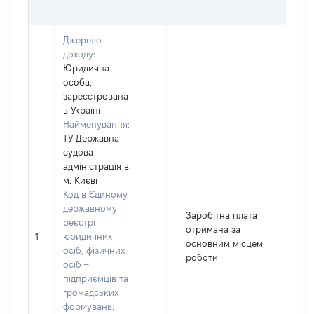
(ВА
Джерело
доходу:
Юридична
особа,
зареєстрована
в Україні
Найменування:
ТУ Державна
судова
адміністрація в
м. Києві
Код в Єдиному
державному
Заробітна плата
реєстрі
отримана за
1
юридичних
11
основним місцем
осіб, фізичних
роботи
осіб –
підприємців та
громадських
формувань: