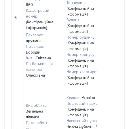
Тип вулиці:
960
[Конфіденційна
Кадастровий
інформація]
[Не
номер:
6
Вулиця:
відом
[Конфіденційна
[Конфіденційна
інформація]
інформація]
Декларує:
Номер будинку:
дружина
[Конфіденційна
Прізвище:
інформація]
Бородій
Номер корпусу:
Ім'я:
Світлана
[Конфіденційна
По батькові (за
інформація]
наявності):
Номер квартири:
Олексіївна
[Конфіденційна
інформація]
Країна:
Україна
Поштовий індекс:
Вид об'єкта:
[Конфіденційна
Земельна
інформація]
ділянка
Населений пункт:
Дата набуття
Нижча Дубечня /
права: