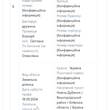
Кадастровий
Вулиця:
номер:
[Конфіденційна
5
10800
[Конфіденційна
інформація]
інформація]
Номер будинку:
[Конфіденційна
Декларує:
інформація]
дружина
Номер корпусу:
Прізвище:
[Конфіденційна
Бородій
інформація]
Ім'я:
Світлана
Номер квартири:
По батькові (за
[Конфіденційна
наявності):
інформація]
Олексіївна
Країна:
Україна
Поштовий індекс:
Вид об'єкта:
[Конфіденційна
Земельна
інформація]
ділянка
Населений пункт:
Дата набуття
Нижча Дубечня /
права:
Вишгородський
19.05.2004
район / Київська
Загальна
область / Україна
2
площа (м
):