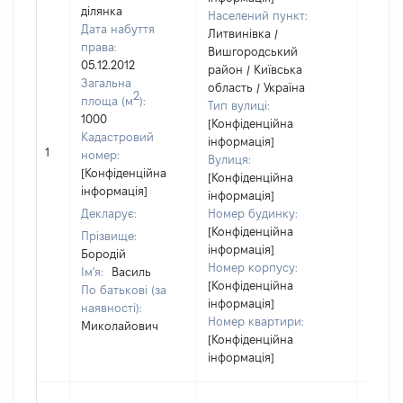
ділянка
Населений пункт:
Дата набуття
Литвинівка /
права:
Вишгородський
05.12.2012
район / Київська
Загальна
область / Україна
2
площа (м
):
Тип вулиці:
1000
[Конфіденційна
Кадастровий
інформація]
[Не
1
номер:
Вулиця:
відом
[Конфіденційна
[Конфіденційна
інформація]
інформація]
Декларує:
Номер будинку:
[Конфіденційна
Прізвище:
інформація]
Бородій
Номер корпусу:
Ім'я:
Василь
[Конфіденційна
По батькові (за
інформація]
наявності):
Номер квартири:
Миколайович
[Конфіденційна
інформація]