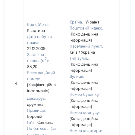
Країна:
Україна
Вид об'єкта:
Поштовий індекс:
Квартира
[Конфіденційна
Дата набуття
інформація]
права:
Населений пункт:
21.12.2009
Київ / Україна
Загальна
Тип вулиці:
2
площа (м
):
[Конфіденційна
83,20
інформація]
Реєстраційний
Вулиця:
номер:
[Конфіденційна
4
20324
[Конфіденційна
інформація]
інформація]
Номер будинку:
Декларує:
[Конфіденційна
дружина
інформація]
Прізвище:
Номер корпусу:
Бородій
[Конфіденційна
Ім'я:
Світлана
інформація]
По батькові (за
Номер квартири:
наявності):