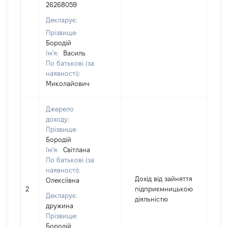
26268059
Декларує:
Прізвище:
Бородій
Ім'я:
Василь
По батькові (за
наявності):
Миколайович
Джерело
доходу:
Прізвище:
Бородій
Ім'я:
Світлана
По батькові (за
наявності):
Дохід від зайняття
Олексіївна
2
підприємницькою
4
Декларує:
діяльністю
дружина
Прізвище:
Бородій