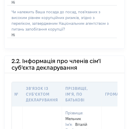
Ні
Чи належить Ваша посада до посад, пов'язаних з
високим рівнем корупційних ризиків, згідно з
переліком, затвердженим Національним агентством з
питань запобігання корупції?
Ні
2.2. Інформація про членів сім'ї
суб'єкта декларування
ЗВ'ЯЗОК ІЗ
ПРІЗВИЩЕ,
№
СУБ'ЄКТОМ
ІМ'Я, ПО
ГРОМАДЯН
ДЕКЛАРУВАННЯ
БАТЬКОВІ
Прізвище:
Мельник
Ім'я:
Віталій