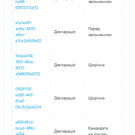
ba94-
звільненням
10.01
65f31213af12
a1a1ad41-
01.01
ad8a-4479-
Перед
Декларація
-
a6bc-
звільненням
31.12
e7cb2b649e52
16dea054-
1651-46dc-
Декларація
Щорічна
2023
9631-
a5482f9e4722
0508115f-
e188-441f-
Декларація
Щорічна
2022
81e8-
f2b7b3abb074
af66d8cb-
bcad-486c-
Кандидата
Декларація
2021
a654-
на посаду