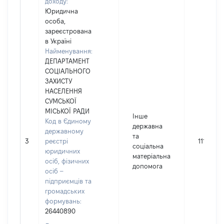
доходу:
Юридична
особа,
зареєстрована
в Україні
Найменування:
ДЕПАРТАМЕНТ
СОЦІАЛЬНОГО
ЗАХИСТУ
НАСЕЛЕННЯ
СУМСЬКОЇ
МІСЬКОЇ РАДИ
Інше
Код в Єдиному
державна
державному
та
3
реєстрі
11180
соціальна
юридичних
матеріальна
осіб, фізичних
допомога
осіб –
підприємців та
громадських
формувань:
26440890