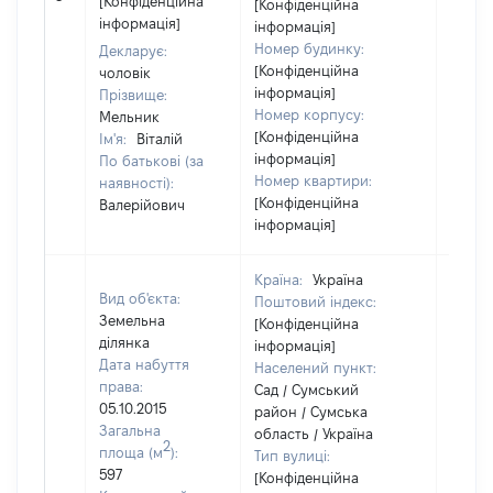
[Конфіденційна
[Конфіденційна
інформація]
інформація]
Номер будинку:
Декларує:
[Конфіденційна
чоловік
інформація]
Прізвище:
Номер корпусу:
Мельник
[Конфіденційна
Ім'я:
Віталій
інформація]
По батькові (за
Номер квартири:
наявності):
[Конфіденційна
Валерійович
інформація]
Країна:
Україна
Вид об'єкта:
Поштовий індекс:
Земельна
[Конфіденційна
ділянка
інформація]
Дата набуття
Населений пункт:
права:
Сад / Сумський
05.10.2015
район / Сумська
Загальна
область / Україна
2
площа (м
):
Тип вулиці:
597
[Конфіденційна