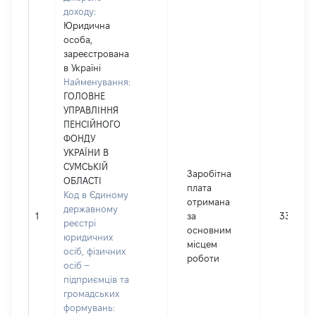
доходу:
Юридична
особа,
зареєстрована
в Україні
Найменування:
ГОЛОВНЕ
УПРАВЛІННЯ
ПЕНСІЙНОГО
ФОНДУ
УКРАЇНИ В
СУМСЬКІЙ
Заробітна
ОБЛАСТІ
плата
Код в Єдиному
отримана
державному
1
за
33462
реєстрі
основним
юридичних
місцем
осіб, фізичних
роботи
осіб –
підприємців та
громадських
формувань: