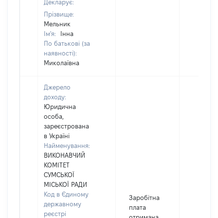
Декларує:
Прізвище:
Мельник
Ім'я:
Інна
По батькові (за
наявності):
Миколаївна
Джерело
доходу:
Юридична
особа,
зареєстрована
в Україні
Найменування:
ВИКОНАВЧИЙ
КОМІТЕТ
СУМСЬКОЇ
МІСЬКОЇ РАДИ
Код в Єдиному
Заробітна
державному
плата
реєстрі
отримана