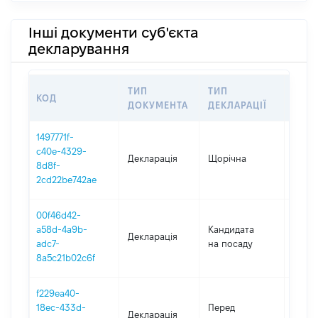
Інші документи суб'єкта
декларування
ТИП
ТИП
КОД
ПЕР
ДОКУМЕНТА
ДЕКЛАРАЦІЇ
1497771f-
c40e-4329-
Декларація
Щорічна
2025
8d8f-
2cd22be742ae
00f46d42-
a58d-4a9b-
Кандидата
Декларація
2025
adc7-
на посаду
8a5c21b02c6f
f229ea40-
01.01
18ec-433d-
Перед
Декларація
-