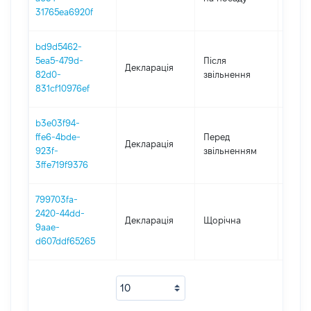
31765ea6920f
bd9d5462-
5ea5-479d-
Після
Декларація
2020
82d0-
звільнення
831cf10976ef
b3e03f94-
01.01
ffe6-4bde-
Перед
Декларація
-
923f-
звільненням
31.12
3ffe719f9376
799703fa-
2420-44dd-
Декларація
Щорічна
2019
9aae-
d607ddf65265