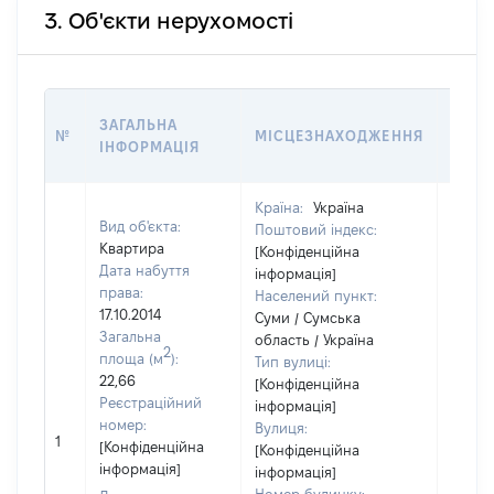
3. Об'єкти нерухомості
ВАРТ
ЗАГАЛЬНА
№
МІСЦЕЗНАХОДЖЕННЯ
НА Д
ІНФОРМАЦІЯ
НАБУ
Країна:
Україна
Вид об'єкта:
Поштовий індекс:
Квартира
[Конфіденційна
Дата набуття
інформація]
права:
Населений пункт:
17.10.2014
Суми / Сумська
Загальна
область / Україна
2
площа (м
):
Тип вулиці:
22,66
[Конфіденційна
Реєстраційний
інформація]
номер:
Вулиця:
1
14280
[Конфіденційна
[Конфіденційна
інформація]
інформація]