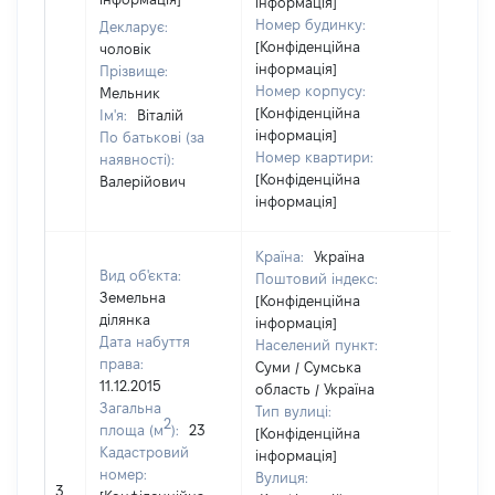
інформація]
Номер будинку:
Декларує:
[Конфіденційна
чоловік
інформація]
Прізвище:
Номер корпусу:
Мельник
[Конфіденційна
Ім'я:
Віталій
інформація]
По батькові (за
Номер квартири:
наявності):
[Конфіденційна
Валерійович
інформація]
Країна:
Україна
Вид об'єкта:
Поштовий індекс:
Земельна
[Конфіденційна
ділянка
інформація]
Дата набуття
Населений пункт:
права:
Суми / Сумська
11.12.2015
область / Україна
Загальна
Тип вулиці:
2
площа (м
):
23
[Конфіденційна
Кадастровий
інформація]
номер:
Вулиця:
3
1500