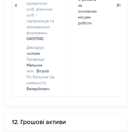
юридичних
4
за
81231
осіб, фізичних
основним
осіб –
місцем
підприємців та
роботи
громадських
формувань:
04057942
Декларує:
чоловік
Прізвище:
Мельник
Ім'я:
Віталій
По батькові (за
наявності):
Валерійович
12. Грошові активи