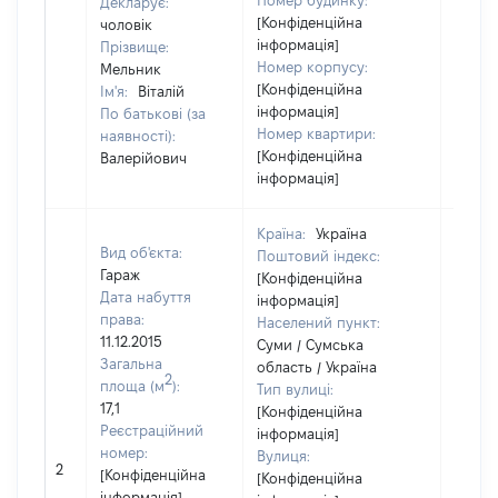
Номер будинку:
Декларує:
[Конфіденційна
чоловік
інформація]
Прізвище:
Номер корпусу:
Мельник
[Конфіденційна
Ім'я:
Віталій
інформація]
По батькові (за
Номер квартири:
наявності):
[Конфіденційна
Валерійович
інформація]
Країна:
Україна
Вид об'єкта:
Поштовий індекс:
Гараж
[Конфіденційна
Дата набуття
інформація]
права:
Населений пункт:
11.12.2015
Суми / Сумська
Загальна
область / Україна
2
площа (м
):
Тип вулиці:
17,1
[Конфіденційна
Реєстраційний
інформація]
номер:
Вулиця:
2
7877
[Конфіденційна
[Конфіденційна
інформація]