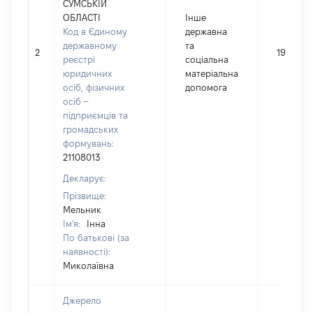
СУМСЬКІЙ
ОБЛАСТІ
Інше
Код в Єдиному
державна
державному
та
2
19371
реєстрі
соціальна
юридичних
матеріальна
осіб, фізичних
допомога
осіб –
підприємців та
громадських
формувань:
21108013
Декларує:
Прізвище:
Мельник
Ім'я:
Інна
По батькові (за
наявності):
Миколаївна
Джерело