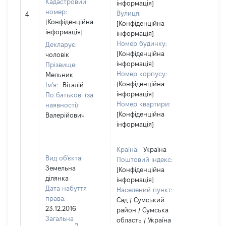
Кадастровий
інформація]
номер:
Вулиця:
4
8000
[Конфіденційна
[Конфіденційна
інформація]
інформація]
Номер будинку:
Декларує:
[Конфіденційна
чоловік
інформація]
Прізвище:
Номер корпусу:
Мельник
[Конфіденційна
Ім'я:
Віталій
інформація]
По батькові (за
Номер квартири:
наявності):
[Конфіденційна
Валерійович
інформація]
Країна:
Україна
Вид об'єкта:
Поштовий індекс:
Земельна
[Конфіденційна
ділянка
інформація]
Дата набуття
Населений пункт:
права:
Сад / Сумський
23.12.2016
район / Сумська
Загальна
область / Україна
2