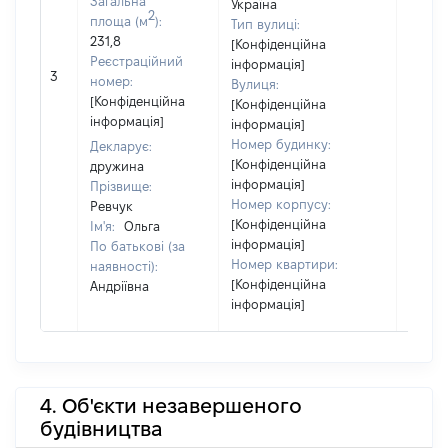
Загальна
Україна
2
площа (м
):
Тип вулиці:
231,8
[Конфіденційна
Реєстраційний
інформація]
3
125311
номер:
Вулиця:
[Конфіденційна
[Конфіденційна
інформація]
інформація]
Номер будинку:
Декларує:
[Конфіденційна
дружина
інформація]
Прізвище:
Номер корпусу:
Ревчук
[Конфіденційна
Ім'я:
Ольга
інформація]
По батькові (за
Номер квартири:
наявності):
[Конфіденційна
Андріївна
інформація]
4. Об'єкти незавершеного
будівництва