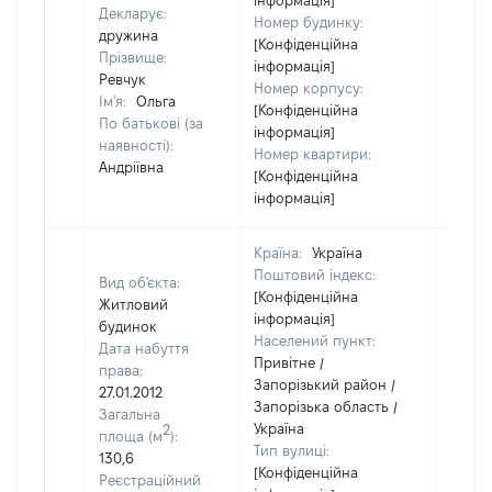
інформація]
Декларує:
Номер будинку:
дружина
[Конфіденційна
Прізвище:
інформація]
Ревчук
Номер корпусу:
Ім'я:
Ольга
[Конфіденційна
По батькові (за
інформація]
наявності):
Номер квартири:
Андріївна
[Конфіденційна
інформація]
Країна:
Україна
Поштовий індекс:
Вид об'єкта:
[Конфіденційна
Житловий
інформація]
будинок
Населений пункт:
Дата набуття
Привітне /
права:
Запорізький район /
27.01.2012
Запорізька область /
Загальна
Україна
2
площа (м
):
Тип вулиці:
130,6
[Конфіденційна
Реєстраційний