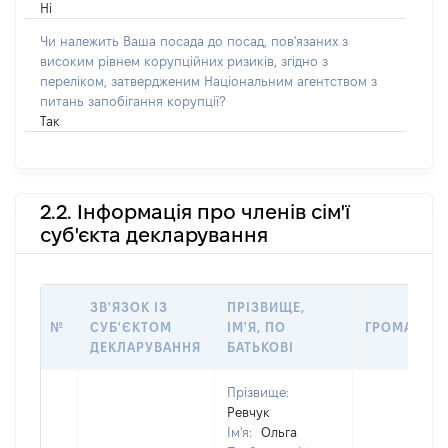
Ні
Чи належить Ваша посада до посад, пов'язаних з
високим рівнем корупційних ризиків, згідно з
переліком, затвердженим Національним агентством з
питань запобігання корупції?
Так
2.2. Інформація про членів сім'ї
суб'єкта декларування
ЗВ'ЯЗОК ІЗ
ПРІЗВИЩЕ,
№
СУБ'ЄКТОМ
ІМ'Я, ПО
ГРОМАДЯН
ДЕКЛАРУВАННЯ
БАТЬКОВІ
Прізвище:
Ревчук
Ім'я:
Ольга