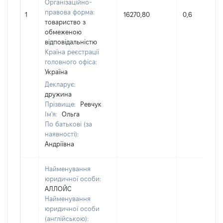
Організаційно-
правова форма:
1
16270,80
0,6
товариство з
обмеженою
відповідальністю
Країна реєстрації
головного офіса:
Україна
Декларує:
дружина
Прізвище:
Ревчук
Ім'я:
Ольга
По батькові (за
наявності):
Андріївна
Найменування
юридичної особи:
АЛЛОЙС
Найменування
юридичної особи
(англійською):