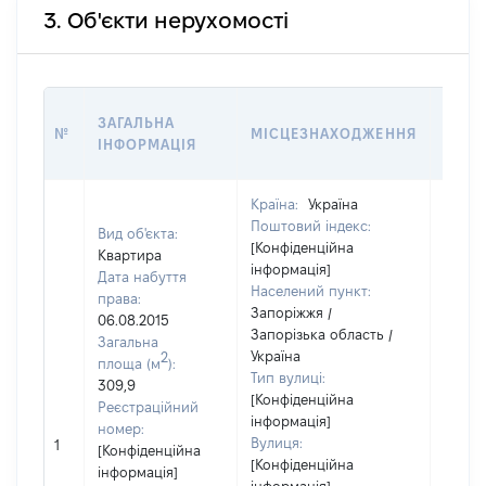
3. Об'єкти нерухомості
ВАРТ
ЗАГАЛЬНА
№
МІСЦЕЗНАХОДЖЕННЯ
НА Д
ІНФОРМАЦІЯ
НАБУ
Країна:
Україна
Поштовий індекс:
Вид об'єкта:
[Конфіденційна
Квартира
інформація]
Дата набуття
Населений пункт:
права:
Запоріжжя /
06.08.2015
Запорізька область /
Загальна
Україна
2
площа (м
):
Тип вулиці:
309,9
[Конфіденційна
Реєстраційний
інформація]
номер:
Вулиця:
1
23054
[Конфіденційна
[Конфіденційна
інформація]