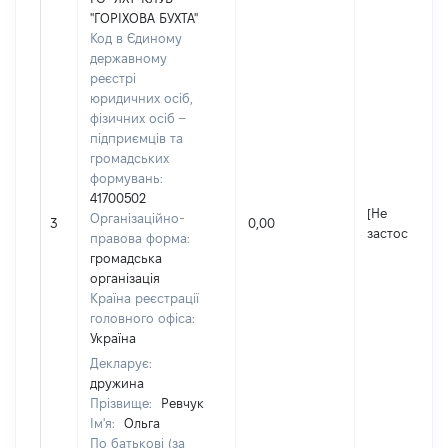
"ГОРІХОВА БУХТА"
Код в Єдиному
державному
реєстрі
юридичних осіб,
фізичних осіб –
підприємців та
громадських
формувань:
41700502
[Не
Організаційно-
3
0,00
застосовуєть
правова форма:
громадська
організація
Країна реєстрації
головного офіса:
Україна
Декларує:
дружина
Прізвище:
Ревчук
Ім'я:
Ольга
По батькові (за