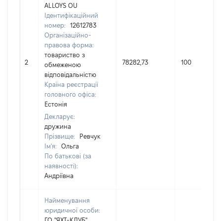
ALLOYS OU
Ідентифікаційний
номер:
12612783
Організаційно-
правова форма:
товариство з
2
78282,73
100
обмеженою
відповідальністю
Країна реєстрації
головного офіса:
Естонія
Декларує:
дружина
Прізвище:
Ревчук
Ім'я:
Ольга
По батькові (за
наявності):
Андріївна
Найменування
юридичної особи:
ГО "ЯХТ-КЛУБ"