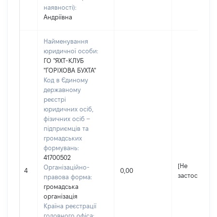
наявності):
Андріївна
Найменування
юридичної особи:
ГО "ЯХТ-КЛУБ
"ГОРІХОВА БУХТА"
Код в Єдиному
державному
реєстрі
юридичних осіб,
фізичних осіб –
підприємців та
громадських
формувань:
41700502
[Не
Організаційно-
4
0,00
застосовуєть
правова форма:
громадська
організація
Країна реєстрації
головного офіса: