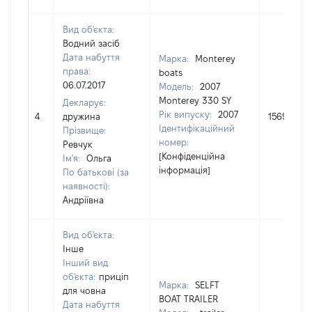
Вид об'єкта:
Водний засіб
Дата набуття
Марка:
Monterey
права:
boats
06.07.2017
Модель:
2007
Monterey 330 SY
Декларує:
Рік випуску:
2007
4
дружина
1569124
Ідентифікаційний
Прізвище:
номер:
Ревчук
[Конфіденційна
Ім'я:
Ольга
інформація]
По батькові (за
наявності):
Андріївна
Вид об'єкта:
Інше
Інший вид
об'єкта:
приціп
Марка:
SELFT
для човна
BOAT TRAILER
Дата набуття