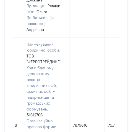
дружина
Прізвище:
Ревчук
Ім'я:
Ольга
По батькові (за
наявності):
Андріївна
Найменування
юридичної особи:
ТОВ
"ФЕРРОТРЕЙДИНГ"
Код в Єдиному
державному
реєстрі
юридичних осіб,
фізичних осіб –
підприємців та
громадських
формувань:
31612766
Організаційно-
8
7679616
75,7
правова форма: