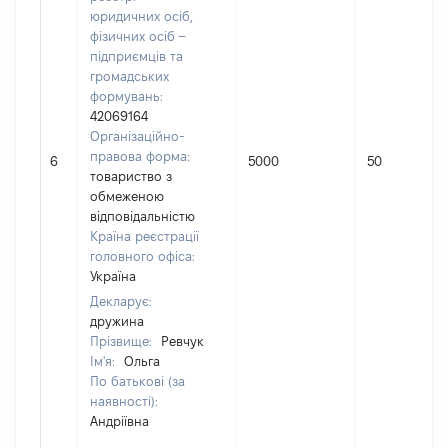
юридичних осіб,
фізичних осіб –
підприємців та
громадських
формувань:
42069164
Організаційно-
правова форма:
6
5000
50
товариство з
обмеженою
відповідальністю
Країна реєстрації
головного офіса:
Україна
Декларує:
дружина
Прізвище:
Ревчук
Ім'я:
Ольга
По батькові (за
наявності):
Андріївна