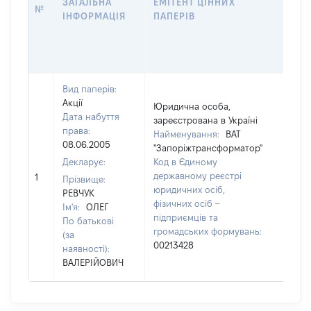
ЗАГАЛЬНА
ЕМІТЕНТ ЦІННИХ
№
КІЛ
ІНФОРМАЦІЯ
ПАПЕРІВ
Вид паперів:
Акції
Юридична особа,
Дата набуття
зареєстрована в Україні
права:
Найменування:
ВАТ
08.06.2005
"Запоріжтрансформатор"
Декларує:
Код в Єдиному
державному реєстрі
1
315
Прізвище:
юридичних осіб,
РЕВЧУК
фізичних осіб –
Ім'я:
ОЛЕГ
підприємців та
По батькові
громадських формувань:
(за
00213428
наявності):
ВАЛЕРІЙОВИЧ