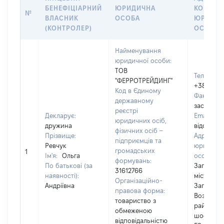
БЕНЕФІЦІАРНИЙ
ЮРИДИЧНА
КОНТАК
№
ВЛАСНИК
ОСОБА
ЮРИДИЧ
(КОНТРОЛЕР)
ОСОБИ
Найменування
юридичної особи:
ТОВ
Телефон:
"ФЕРРОТРЕЙДИНГ"
+3806121
Код в Єдиному
Факс:
[Н
державному
застосов
реєстрі
Декларує:
Email:
[Н
юридичних осіб,
дружина
відомо]
фізичних осіб –
Прізвище:
Адреса
підприємців та
Ревчук
юридично
громадських
1
Ім'я:
Ольга
особи:
6
формувань:
По батькові (за
Запорізьк
31612766
наявності):
місто
Організаційно-
Андріївна
Запоріжж
правова форма:
Вознесен
товариство з
район, П
обмеженою
шосе, бу
відповідальністю