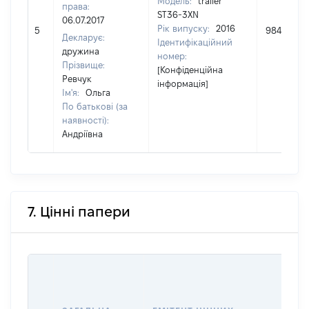
Модель:
trailer
права:
ST36-3XN
06.07.2017
Рік випуску:
2016
5
98404
Декларує:
Ідентифікаційний
дружина
номер:
Прізвище:
[Конфіденційна
Ревчук
інформація]
Ім'я:
Ольга
По батькові (за
наявності):
Андріївна
7. Цінні папери