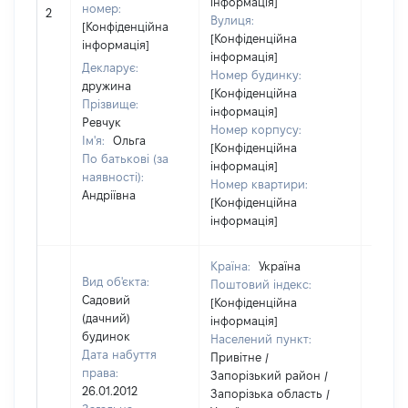
інформація]
номер:
2
11384
Вулиця:
[Конфіденційна
[Конфіденційна
інформація]
інформація]
Декларує:
Номер будинку:
дружина
[Конфіденційна
Прізвище:
інформація]
Ревчук
Номер корпусу:
Ім'я:
Ольга
[Конфіденційна
По батькові (за
інформація]
наявності):
Номер квартири:
Андріївна
[Конфіденційна
інформація]
Країна:
Україна
Вид об'єкта:
Поштовий індекс:
Садовий
[Конфіденційна
(дачний)
інформація]
будинок
Населений пункт:
Дата набуття
Привітне /
права:
Запорізький район /
26.01.2012
Запорізька область /