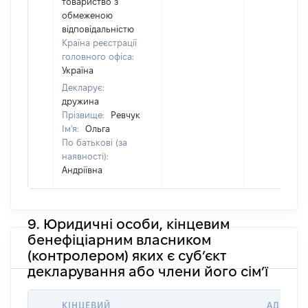
товариство з
обмеженою
відповідальністю
Країна реєстрації
головного офіса:
Україна
Декларує:
дружина
Прізвище:
Ревчук
Ім'я:
Ольга
По батькові (за
наявності):
Андріївна
9. Юридичні особи, кінцевим
бенефіціарним власником
(контролером) яких є суб’єкт
декларування або члени його сім’ї
КІНЦЕВИЙ
АДРЕСА 