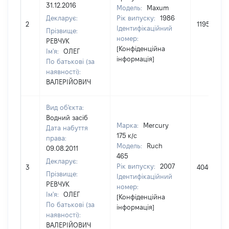
31.12.2016
Модель:
Maxum
Декларує:
Рік випуску:
1986
2
119565
Ідентифікаційний
Прізвище:
номер:
РЕВЧУК
[Конфіденційна
Ім'я:
ОЛЕГ
інформація]
По батькові (за
наявності):
ВАЛЕРІЙОВИЧ
Вид об'єкта:
Водний засіб
Марка:
Mercury
Дата набуття
175 к/с
права:
Модель:
Ruch
09.08.2011
465
Декларує:
Рік випуску:
2007
3
40400
Прізвище:
Ідентифікаційний
РЕВЧУК
номер:
Ім'я:
ОЛЕГ
[Конфіденційна
По батькові (за
інформація]
наявності):
ВАЛЕРІЙОВИЧ