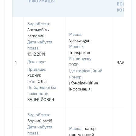
ІНФОРМАЦІЯ
ВОЛОДІ
КОРИСТ
Вид об'єкта:
Автомобіль
Марка:
легковий
Volkswagen
Дата набуття
Модель:
права:
Transporter
19.12.2014
Рік випуску:
Декларує:
1
473081
2009
Прізвище:
Ідентифікаційний
РЕВЧУК
номер:
Ім'я:
ОЛЕГ
[Конфіденційна
По батькові (за
інформація]
наявності):
ВАЛЕРІЙОВИЧ
Вид об'єкта:
Водний засіб
Дата набуття
Марка:
катер
права:
прогулочний