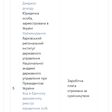
Джерело
доходу:
Юридична
особа,
зареєстрована в
Україні
Найменування:
Харківський
регіональний
інститут
державного
управління
Національної
академії
державного
управління при
Заробітна
Президентові
плата
5
України
397
отримана за
Код в Єдиному
сумісництвом
державному
реєстрі
юридичних осіб,