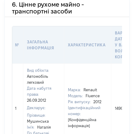
6. Цінне рухоме майно -
транспортні засоби
ВАРТІСТ
ДАТУ НА
ЗАГАЛЬНА
№
ХАРАКТЕРИСТИКА
У ВЛАСН
ІНФОРМАЦІЯ
ВОЛОДІН
КОРИСТ
Вид об'єкта:
Автомобіль
легковий
Дата набуття
Марка:
Renault
права:
Модель:
Fluence
26.09.2012
Рік випуску:
2012
Декларує:
Ідентифікаційний
1
149000
номер:
Прізвище:
[Конфіденційна
Мушинська
інформація]
Ім'я:
Наталія
По батькові