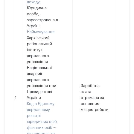
доходу:
Юридична
особа,
зареєстрована в
Україні
Найменування:
Харківський
регіональний
інститут
державного
управління
Національної
академії
державного
управління при
Заробітна
Президентові
плата
1
України
отримана за
11741
Код в Єдиному
основним
державному
місцем роботи
реєстрі
юридичних осіб,
фізичних осіб –
підприємців та