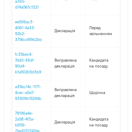
a3b5-
d74a561c1321
ee506ac3-
01.0
4061-4a33-
Перед
Декларація
-
92b2-
звільненням
28.
3756cd99b2bb
fc35bec4-
7dd0-43df-
Виправлена
Кандидата
202
90d4-
декларація
на посаду
b1a502b5d3b9
a35bc14c-1171-
Виправлена
4cec-a5d7-
Щорічна
202
декларація
93509b15294b
79196a4e-
2a58-4f3a-
Кандидата
Декларація
202
b936-
на посаду
71ed032247de