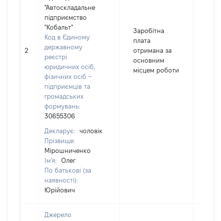
"Автоскладальне
підприємство
"Кобальт"
Заробітна
Код в Єдиному
плата
державному
2
отримана за
637
реєстрі
основним
юридичних осіб,
місцем роботи
фізичних осіб –
підприємців та
громадських
формувань:
30655306
Декларує:
чоловік
Прізвище:
Мірошниченко
Ім'я:
Олег
По батькові (за
наявності):
Юрійович
Джерело