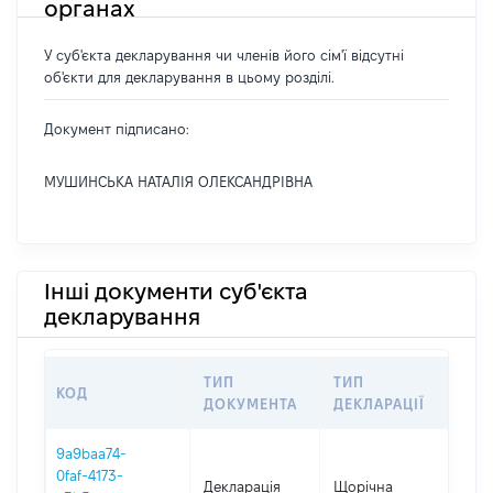
органах
У суб'єкта декларування чи членів його сім'ї відсутні
об'єкти для декларування в цьому розділі.
Документ підписано:
МУШИНСЬКА НАТАЛІЯ ОЛЕКСАНДРІВНА
Інші документи суб'єкта
декларування
ТИП
ТИП
КОД
ПЕ
ДОКУМЕНТА
ДЕКЛАРАЦІЇ
9a9baa74-
0faf-4173-
Декларація
Щорічна
202