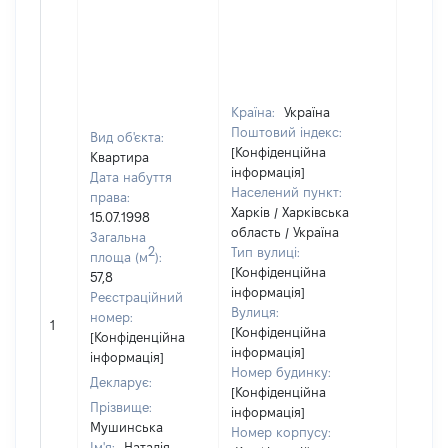
Країна:
Україна
Поштовий індекс:
Вид об'єкта:
[Конфіденційна
Квартира
інформація]
Дата набуття
Населений пункт:
права:
Харків / Харківська
15.07.1998
область / Україна
Загальна
2
Тип вулиці:
площа (м
):
[Конфіденційна
57,8
інформація]
Реєстраційний
Вулиця:
номер:
1
10
[Конфіденційна
[Конфіденційна
інформація]
інформація]
Номер будинку:
Декларує:
[Конфіденційна
Прізвище:
інформація]
Мушинська
Номер корпусу:
Ім'я:
Наталія