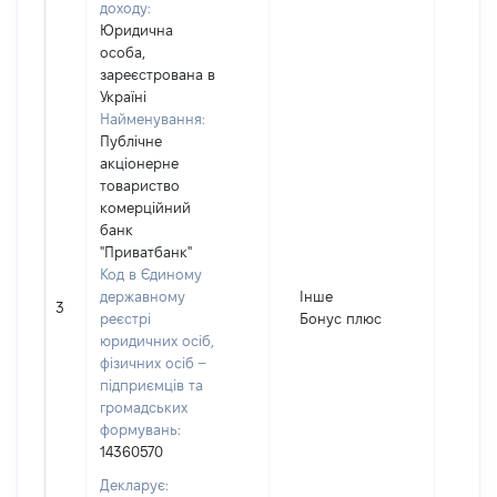
доходу:
Юридична
особа,
зареєстрована в
Україні
Найменування:
Публічне
акціонерне
товариство
комерційний
банк
"Приватбанк"
Код в Єдиному
державному
Інше
3
213
реєстрі
Бонус плюс
юридичних осіб,
фізичних осіб –
підприємців та
громадських
формувань:
14360570
Декларує: