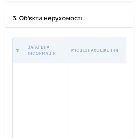
3. Об'єкти нерухомості
ВАРТ
ЗАГАЛЬНА
№
МІСЦЕЗНАХОДЖЕННЯ
НА Д
ІНФОРМАЦІЯ
НАБУ