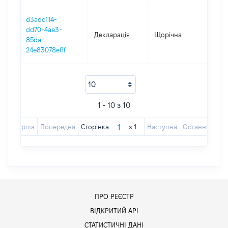
d3adc114-
dd70-4ae3-
Декларація
Щорічна
201
85da-
24e83078efff
1 - 10 з 10
Перша
Попередня
Сторінка
з
1
Наступна
Остання
ПРО РЕЄСТР
ВІДКРИТИЙ АРІ
СТАТИСТИЧНІ ДАНІ