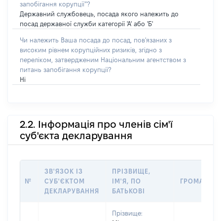
запобігання корупції”?
Державний службовець, посада якого належить до
посад державної служби категорії 'А' або 'Б'
Чи належить Ваша посада до посад, пов'язаних з
високим рівнем корупційних ризиків, згідно з
переліком, затвердженим Національним агентством з
питань запобігання корупції?
Ні
2.2. Інформація про членів сім'ї
суб'єкта декларування
ЗВ'ЯЗОК ІЗ
ПРІЗВИЩЕ,
№
СУБ'ЄКТОМ
ІМ'Я, ПО
ГРОМАДЯН
ДЕКЛАРУВАННЯ
БАТЬКОВІ
Прізвище: