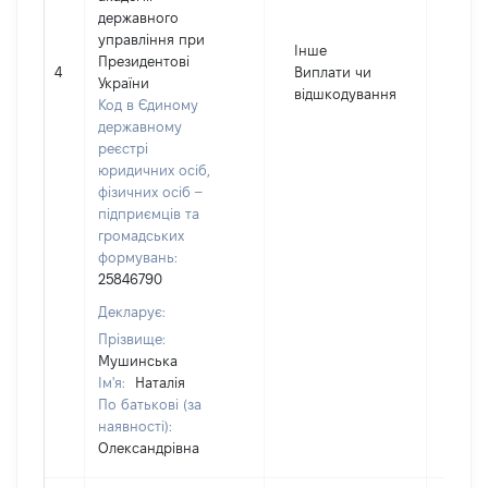
державного
управління при
Інше
Президентові
4
Виплати чи
800
України
відшкодування
Код в Єдиному
державному
реєстрі
юридичних осіб,
фізичних осіб –
підприємців та
громадських
формувань:
25846790
Декларує:
Прізвище:
Мушинська
Ім'я:
Наталія
По батькові (за
наявності):
Олександрівна