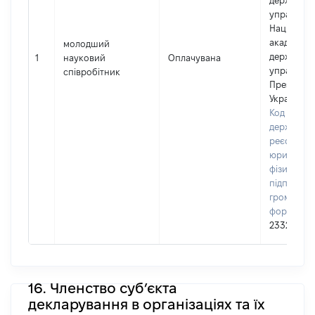
державно
управлінн
Національ
академії
молодший
державно
1
науковий
Оплачувана
управлінн
співробітник
Президент
України
Код в Єди
державно
реєстрі
юридичних
фізичних о
підприємц
громадськ
формуван
23322597
16. Членство суб’єкта
декларування в організаціях та їх