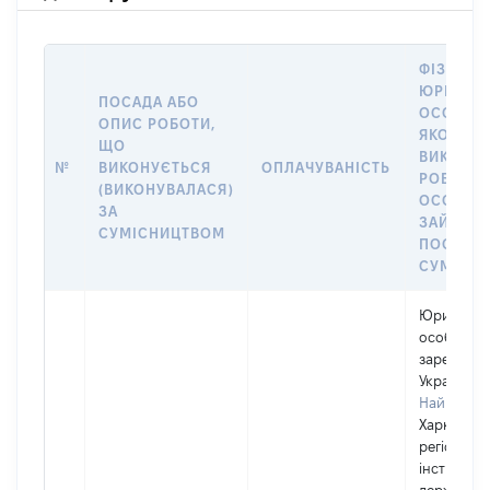
ФІЗИЧНА
ЮРИДИЧ
ПОСАДА АБО
ОСОБА, 
ОПИС РОБОТИ,
ЯКОЇ
ЩО
ВИКОНУ
№
ВИКОНУЄТЬСЯ
ОПЛАЧУВАНІСТЬ
РОБОТА (
(ВИКОНУВАЛАСЯ)
ОСОБА
ЗА
ЗАЙМАЛ
СУМІСНИЦТВОМ
ПОСАДУ 
СУМІСН
Юридичн
особа,
зареєстро
Україні
Найменув
Харківськ
регіональ
інститут