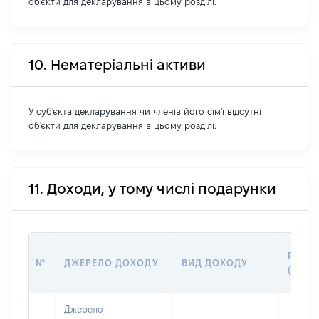
об'єкти для декларування в цьому розділі.
10. Нематеріальні активи
У суб'єкта декларування чи членів його сім'ї відсутні
об'єкти для декларування в цьому розділі.
11. Доходи, у тому числі подарунки
РОЗМ
№
ДЖЕРЕЛО ДОХОДУ
ВИД ДОХОДУ
(ВАРТ
Джерело