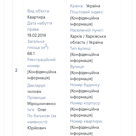
Країна:
Україна
Вид об'єкта:
Поштовий індекс:
Квартира
[Конфіденційна
Дата набуття
інформація]
права:
Населений пункт:
19.02.2014
Харків / Харківська
Загальна
область / Україна
2
площа (м
):
Тип вулиці:
66.1
[Конфіденційна
Реєстраційний
інформація]
номер:
Вулиця:
2
29290
[Конфіденційна
[Конфіденційна
інформація]
інформація]
Номер будинку:
Декларує:
[Конфіденційна
чоловік
інформація]
Прізвище:
Номер корпусу:
Мірошниченко
[Конфіденційна
Ім'я:
Олег
інформація]
По батькові (за
Номер квартири:
наявності):
[Конфіденційна
Юрійович
інформація]