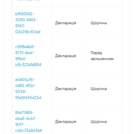
bf685342-
3090-4403-
Декларація
Щорічна
202
9163-
02b256c61daf
c998e4b8-
01.0
9772-4eaf-
Перед
Декларація
-
98bd-
звільненням
30.
b8c327a54804
e0403a76-
d482-4f5d-
Декларація
Щорічна
201
9339-
55a5fd30d23d
84d11489-
dbe6-4cb7-
Декларація
Щорічна
201
90f7-
cd0c73a9d3e4