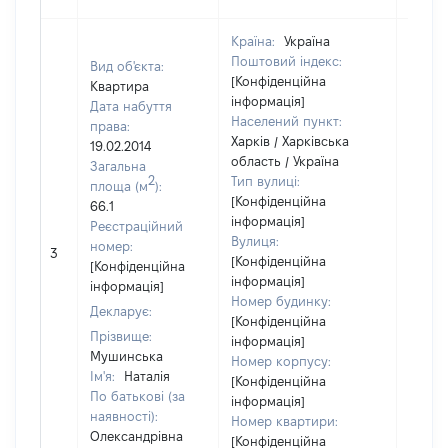
Країна:
Україна
Поштовий індекс:
Вид об'єкта:
[Конфіденційна
Квартира
інформація]
Дата набуття
Населений пункт:
права:
Харків / Харківська
19.02.2014
область / Україна
Загальна
2
Тип вулиці:
площа (м
):
[Конфіденційна
66.1
інформація]
Реєстраційний
Вулиця:
номер:
3
29290
[Конфіденційна
[Конфіденційна
інформація]
інформація]
Номер будинку:
Декларує:
[Конфіденційна
Прізвище:
інформація]
Мушинська
Номер корпусу:
Ім'я:
Наталія
[Конфіденційна
По батькові (за
інформація]
наявності):
Номер квартири:
Олександрівна
[Конфіденційна