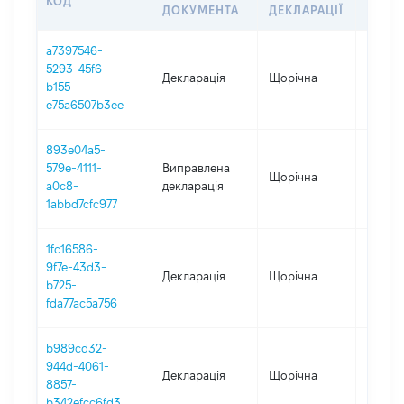
КОД
ПЕРІ
ДОКУМЕНТА
ДЕКЛАРАЦІЇ
a7397546-
5293-45f6-
Декларація
Щорічна
2025
b155-
e75a6507b3ee
893e04a5-
579e-4111-
Виправлена
Щорічна
2024
a0c8-
декларація
1abbd7cfc977
1fc16586-
9f7e-43d3-
Декларація
Щорічна
2024
b725-
fda77ac5a756
b989cd32-
944d-4061-
Декларація
Щорічна
2023
8857-
b342efcc6fd3