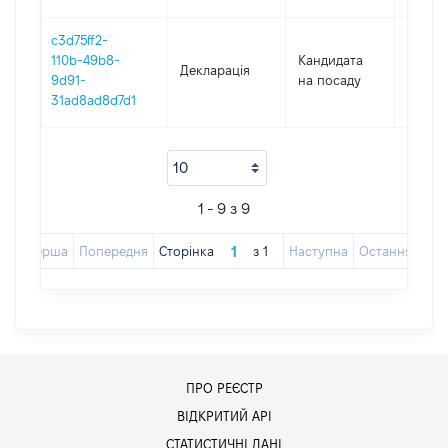
c3d75ff2-
110b-49b8-
Кандидата
Декларація
2019
9d91-
на посаду
31ad8ad8d7d1
1 - 9 з 9
Перша
Попередня
Сторінка
з
1
Наступна
Остання
ПРО РЕЄСТР
ВІДКРИТИЙ АРІ
СТАТИСТИЧНІ ДАНІ