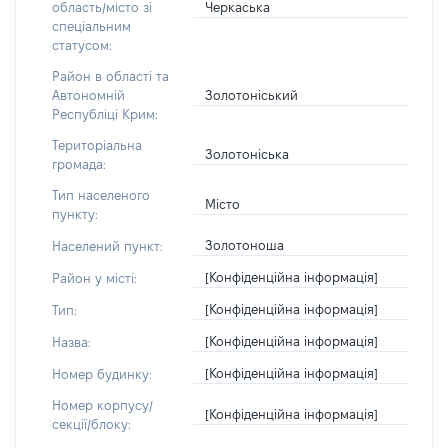
Черкаська
область/місто зі
спеціальним
статусом:
Район в області та
Золотоніський
Автономній
Республіці Крим:
Територіальна
Золотоніська
громада:
Тип населеного
Місто
пункту:
Золотоноша
Населений пункт:
[Конфіденційна інформація]
Район у місті:
[Конфіденційна інформація]
Тип:
[Конфіденційна інформація]
Назва:
[Конфіденційна інформація]
Номер будинку:
Номер корпусу/
[Конфіденційна інформація]
секції/блоку: