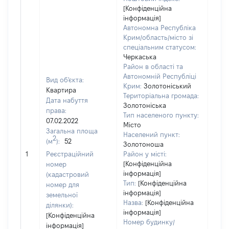
[Конфіденційна
інформація]
Автономна Республіка
Крим/область/місто зі
спеціальним статусом:
Черкаська
Район в області та
Автономній Республіці
Вид об'єкта:
Крим:
Золотоніський
Квартира
Територіальна громада:
Дата набуття
Золотоніська
права:
Тип населеного пункту:
07.02.2022
Місто
Загальна площа
Населений пункт:
2
(м
):
52
Золотоноша
[Не
1
Реєстраційний
Район у місті:
заст
[Конфіденційна
номер
інформація]
(кадастровий
Тип:
[Конфіденційна
номер для
інформація]
земельної
Назва:
[Конфіденційна
ділянки):
інформація]
[Конфіденційна
Номер будинку/
інформація]