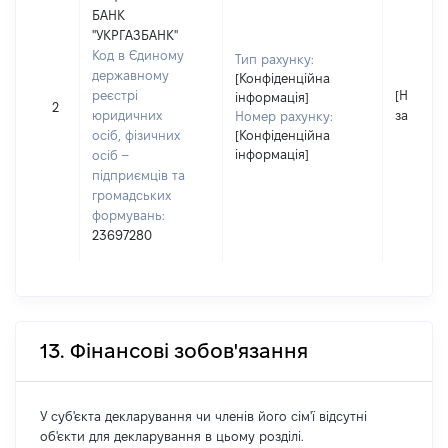
БАНК
"УКРГАЗБАНК"
Код в Єдиному
Тип рахунку:
державному
[Конфіденційна
реєстрі
[Не
інформація]
2
юридичних
застосо
Номер рахунку:
осіб, фізичних
[Конфіденційна
інформація]
осіб –
підприємців та
громадських
формувань:
23697280
13. Фінансові зобов'язання
У суб'єкта декларування чи членів його сім'ї відсутні
об'єкти для декларування в цьому розділі.