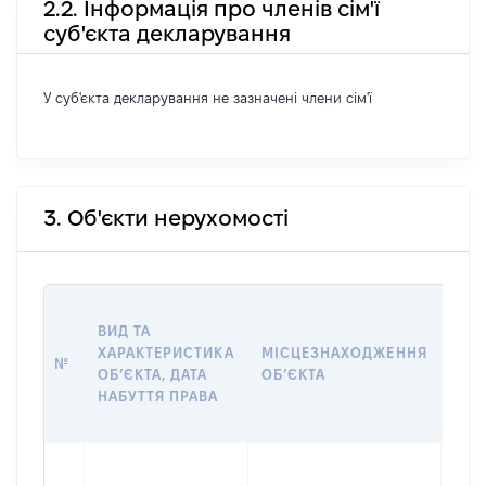
2.2. Інформація про членів сім'ї
суб'єкта декларування
У суб'єкта декларування не зазначені члени сім'ї
3. Об'єкти нерухомості
ВАР
ВИД ТА
ДАТ
ХАРАКТЕРИСТИКА
МІСЦЕЗНАХОДЖЕННЯ
ПРА
№
ОБʼЄКТА, ДАТА
ОБʼЄКТА
ОС
НАБУТТЯ ПРАВА
ГР
ОЦІ