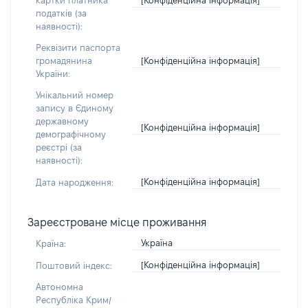
картки платника
податків (за
наявності):
Реквізити паспорта
[Конфіденційна інформація]
громадянина
України:
Унікальний номер
запису в Єдиному
державному
[Конфіденційна інформація]
демографічному
реєстрі (за
наявності):
[Конфіденційна інформація]
Дата народження:
Зареєстроване місце проживання
Україна
Країна:
[Конфіденційна інформація]
Поштовий індекс:
Автономна
Республіка Крим/