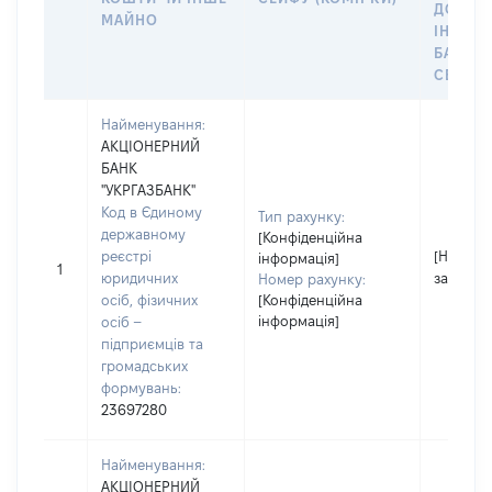
ДО
МАЙНО
ІНДИВ
БАНКІ
СЕЙФУ 
Найменування:
АКЦІОНЕРНИЙ
БАНК
"УКРГАЗБАНК"
Код в Єдиному
Тип рахунку:
державному
[Конфіденційна
реєстрі
[Не
інформація]
1
юридичних
застосо
Номер рахунку:
осіб, фізичних
[Конфіденційна
інформація]
осіб –
підприємців та
громадських
формувань:
23697280
Найменування:
АКЦІОНЕРНИЙ