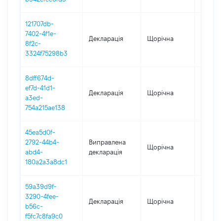
121707db-
7402-4f1e-
Декларація
Щорічна
2021
8f2c-
3324f75298b3
8dff674d-
ef7d-41d1-
Декларація
Щорічна
2020
a3ed-
754a215ae138
45ea5d0f-
2792-44b4-
Виправлена
Щорічна
2019
abd4-
декларація
180a2a3a8dc1
59a39d9f-
3290-4fee-
Декларація
Щорічна
2019
b56c-
f5fc7c8fa9c0