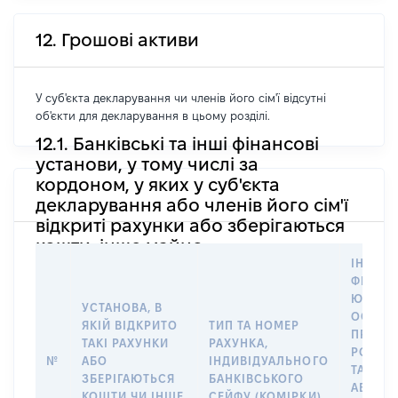
12. Грошові активи
У суб'єкта декларування чи членів його сім'ї відсутні
об'єкти для декларування в цьому розділі.
12.1. Банківські та інші фінансові
установи, у тому числі за
кордоном, у яких у суб'єкта
декларування або членів його сім'ї
відкриті рахунки або зберігаються
кошти, інше майно
ІНФОР
ФІЗИЧН
ЮРИДИ
УСТАНОВА, В
ОСОБУ,
ЯКІЙ ВІДКРИТО
ТИП ТА НОМЕР
ПРАВО
ТАКІ РАХУНКИ
РАХУНКА,
РОЗПО
№
АБО
ІНДИВІДУАЛЬНОГО
ТАКИМ
ЗБЕРІГАЮТЬСЯ
БАНКІВСЬКОГО
АБО М
КОШТИ ЧИ ІНШЕ
СЕЙФУ (КОМІРКИ)