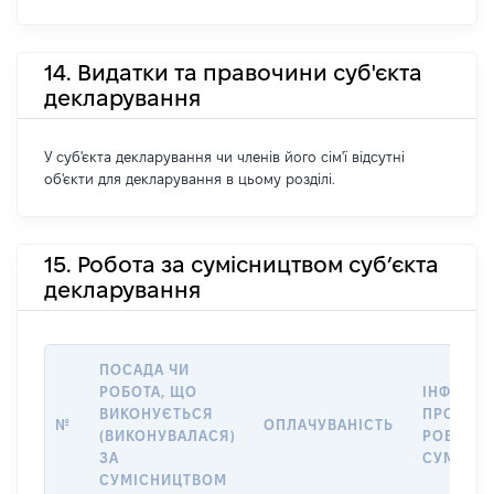
14. Видатки та правочини суб'єкта
декларування
У суб'єкта декларування чи членів його сім'ї відсутні
об'єкти для декларування в цьому розділі.
15. Робота за сумісництвом суб’єкта
декларування
ПОСАДА ЧИ
РОБОТА, ЩО
ІНФОРМА
ВИКОНУЄТЬСЯ
ПРО МІС
№
ОПЛАЧУВАНІСТЬ
(ВИКОНУВАЛАСЯ)
РОБОТИ 
ЗА
СУМІСН
СУМІСНИЦТВОМ