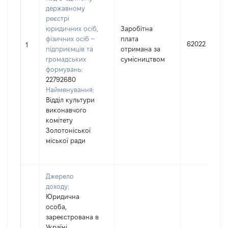
державному
реєстрі
юридичних осіб,
Заробітна
фізичних осіб –
плата
62022
1
підприємців та
отримана за
громадських
сумісництвом
формувань:
22792680
Найменування:
Відділ культури
виконавчого
комітету
Золотоніської
міської ради
Джерело
доходу:
Юридична
особа,
зареєстрована в
Україні