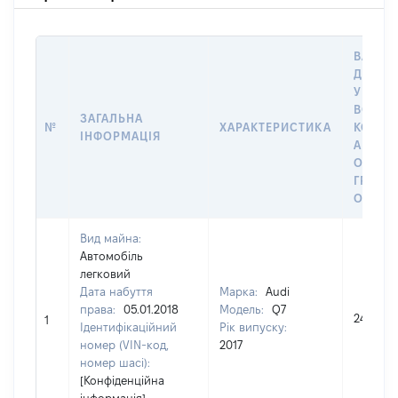
ВАРТІС
ДАТУ 
У ВЛАС
ВОЛОД
ЗАГАЛЬНА
№
ХАРАКТЕРИСТИКА
КОРИС
ІНФОРМАЦІЯ
АБО З
ОСТА
ГРОШ
ОЦІНК
Вид майна:
Автомобіль
легковий
Дата набуття
Марка:
Audi
права:
05.01.2018
Модель:
Q7
2418864
1
Ідентифікаційний
Рік випуску:
номер (VIN-код,
2017
номер шасі):
[Конфіденційна