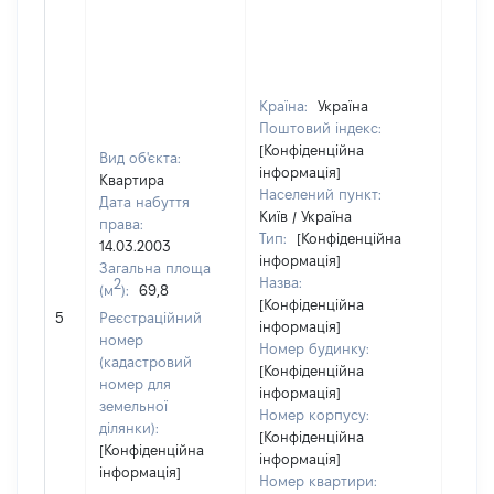
Країна:
Україна
Поштовий індекс:
[Конфіденційна
Вид об'єкта:
інформація]
Квартира
Населений пункт:
Дата набуття
Київ / Україна
права:
Тип:
[Конфіденційна
14.03.2003
інформація]
Загальна площа
Назва:
2
(м
):
69,8
[Конфіденційна
[Не
5
Реєстраційний
інформація]
засто
номер
Номер будинку:
(кадастровий
[Конфіденційна
номер для
інформація]
земельної
Номер корпусу:
ділянки):
[Конфіденційна
[Конфіденційна
інформація]
інформація]
Номер квартири: