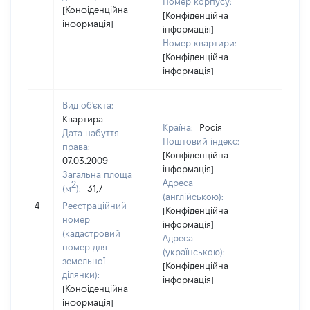
Номер корпусу:
[Конфіденційна
[Конфіденційна
інформація]
інформація]
Номер квартири:
[Конфіденційна
інформація]
Вид об'єкта:
Квартира
Країна:
Росія
Дата набуття
Поштовий індекс:
права:
[Конфіденційна
07.03.2009
інформація]
Загальна площа
Адреса
2
(м
):
31,7
(англійською):
[Не
4
Реєстраційний
[Конфіденційна
засто
номер
інформація]
(кадастровий
Адреса
номер для
(українською):
земельної
[Конфіденційна
ділянки):
інформація]
[Конфіденційна
інформація]