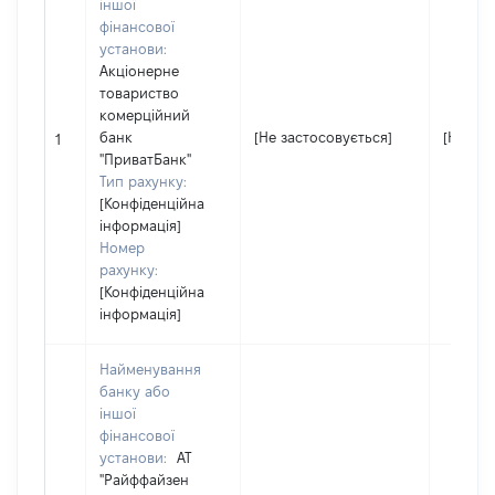
іншої
фінансової
установи:
Акціонерне
товариство
комерційний
банк
[Не застосовується]
[Не зас
1
"ПриватБанк"
Тип рахунку:
[Конфіденційна
інформація]
Номер
рахунку:
[Конфіденційна
інформація]
Найменування
банку або
іншої
фінансової
установи:
АТ
"Райффайзен