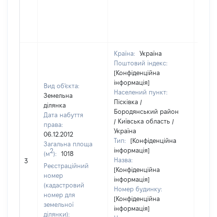
Країна:
Україна
Поштовий індекс:
[Конфіденційна
інформація]
Вид об'єкта:
Населений пункт:
Земельна
Пісківка /
ділянка
Бородянський район
Дата набуття
/ Київська область /
права:
Україна
06.12.2012
Тип:
[Конфіденційна
Загальна площа
інформація]
2
(м
):
1018
[Не
Назва:
3
засто
Реєстраційний
[Конфіденційна
номер
інформація]
(кадастровий
Номер будинку:
номер для
[Конфіденційна
земельної
інформація]
ділянки):