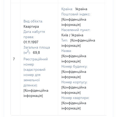
Країна:
Україна
Поштовий індекс:
[Конфіденційна
Вид об'єкта:
інформація]
Квартира
Населений пункт:
Дата набуття
Київ / Україна
права:
Тип:
[Конфіденційна
01.11.1997
інформація]
Загальна площа
Назва:
2
(м
):
69,8
[Конфіденційна
[Не
7
Реєстраційний
інформація]
засто
номер
Номер будинку:
(кадастровий
[Конфіденційна
номер для
інформація]
земельної
Номер корпусу:
ділянки):
[Конфіденційна
[Конфіденційна
інформація]
інформація]
Номер квартири:
[Конфіденційна
інформація]