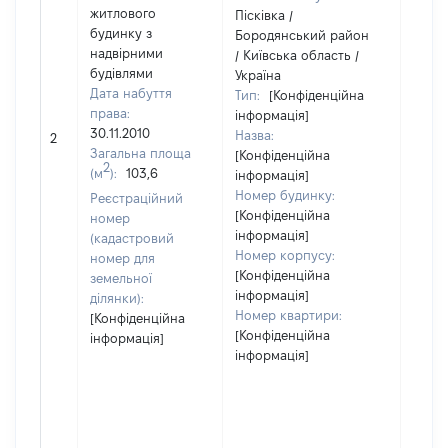
житлового
Пісківка /
будинку з
Бородянський район
надвірними
/ Київська область /
будівлями
Україна
Дата набуття
Тип:
[Конфіденційна
права:
інформація]
30.11.2010
Назва:
61731
2
Загальна площа
[Конфіденційна
2
(м
):
103,6
інформація]
Номер будинку:
Реєстраційний
[Конфіденційна
номер
інформація]
(кадастровий
Номер корпусу:
номер для
[Конфіденційна
земельної
інформація]
ділянки):
Номер квартири:
[Конфіденційна
[Конфіденційна
інформація]
інформація]