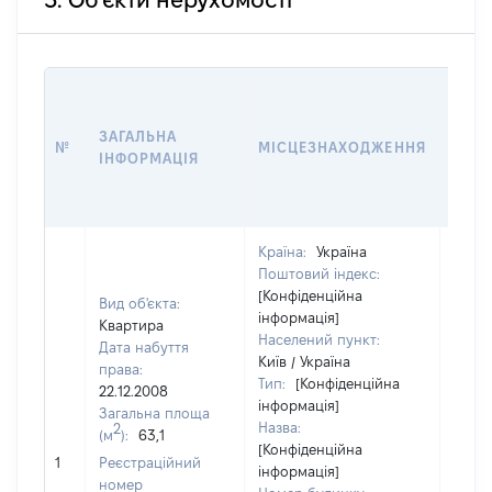
3. Об'єкти нерухомості
ВАРТ
ДАТУ
ЗАГАЛЬНА
ПРАВ
№
МІСЦЕЗНАХОДЖЕННЯ
ІНФОРМАЦІЯ
ОСТ
ГРО
ОЦІ
Країна:
Україна
Поштовий індекс:
[Конфіденційна
Вид об'єкта:
інформація]
Квартира
Населений пункт:
Дата набуття
Київ / Україна
права:
Тип:
[Конфіденційна
22.12.2008
інформація]
Загальна площа
Назва:
2
(м
):
63,1
[Конфіденційна
[Не
1
Реєстраційний
інформація]
засто
номер