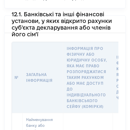
12.1. Банківські та інші фінансові
установи, у яких відкрито рахунки
суб'єкта декларування або членів
його сім'ї
ІНФОРМАЦІЯ ПРО
ФІЗИЧНУ АБО
ІНФОР
ЮРИДИЧНУ ОСОБУ,
ФІЗИЧ
ЯКА МАЄ ПРАВО
ЮРИДИ
РОЗПОРЯДЖАТИСЯ
ЗАГАЛЬНА
ЯКА В
№
ТАКИМ РАХУНКОМ
ІНФОРМАЦІЯ
РАХУН
АБО МАЄ ДОСТУП
СУБ’Є
ДО
ДЕКЛА
ІНДИВІДУАЛЬНОГО
ЧЛЕНІ
БАНКІВСЬКОГО
СЕЙФУ (КОМІРКИ)
Найменування
банку або