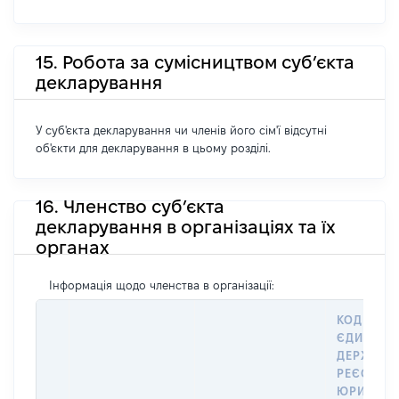
15. Робота за сумісництвом суб’єкта
декларування
У суб'єкта декларування чи членів його сім'ї відсутні
об'єкти для декларування в цьому розділі.
16. Членство суб’єкта
декларування в організаціях та їх
органах
Інформація щодо членства в організації:
КОД В
ЄДИНОМ
ДЕРЖАВН
РЕЄСТРІ
ЮРИДИЧ