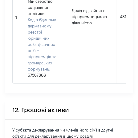
Міністерство
соціальної
Дохід від зайняття
політики
підприємницькою
481480
1
Код в Єдиному
діяльністю
державному
реєстрі
юридичних
осіб, фізичних
осіб –
підприємців та
громадських
формувань:
37567866
12. Грошові активи
У суб'єкта декларування чи членів його сім'ї відсутні
об'єкти для декларування в цьому розділі.