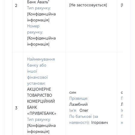
Банк Аваль"
[Не застосовується]
[Не зас
2
Тип рахунку:
[Конфіденційна
інформація]
Номер
рахунку:
[Конфіденційна
інформація]
Найменування
банку або
іншої
фінансової
установи:
АКЦІОНЕРНЕ
син
син
ТОВАРИСТВО
Прізвище:
Прізви
КОМЕРЦІЙНИЙ
Лазебний
Лазебн
БАНК
3
Ім'я:
Олег
Ім'я:
О
«ПРИВАТБАНК»
По батькові (за
По бать
Тип рахунку:
наявності):
Ігорович
наявнос
[Конфіденційна
інформація]