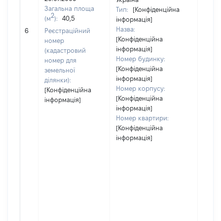
Загальна площа
Тип:
[Конфіденційна
2
(м
):
40,5
інформація]
[Не
Назва:
6
Реєстраційний
засто
[Конфіденційна
номер
інформація]
(кадастровий
Номер будинку:
номер для
[Конфіденційна
земельної
інформація]
ділянки):
Номер корпусу:
[Конфіденційна
[Конфіденційна
інформація]
інформація]
Номер квартири:
[Конфіденційна
інформація]