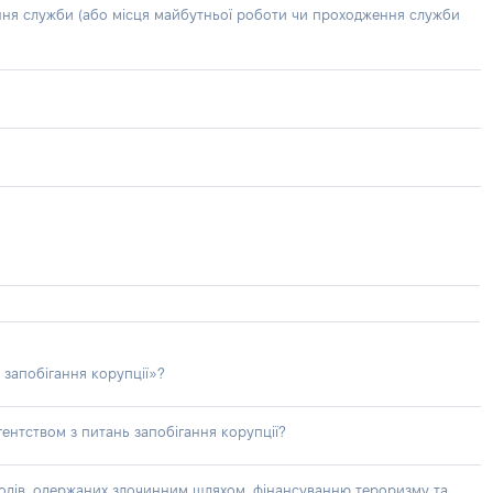
ння служби (або місця майбутньої роботи чи проходження служби
 запобігання корупції»?
ентством з питань запобігання корупції?
доходів, одержаних злочинним шляхом, фінансуванню тероризму та