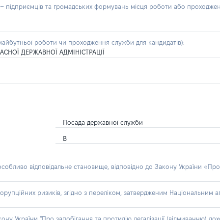
б – підприємців та громадських формувань місця роботи або проходже
айбутньої роботи чи проходження служби для кандидатів):
АСНОЇ ДЕРЖАВНОЇ АДМІНІСТРАЦІЇ
Посада державної служби
В
 особливо відповідальне становище, відповідно до Закону України «Про
орупційних ризиків, згідно з переліком, затвердженим Національним аг
акону України "Про запобігання та протидію легалізації (відмиванню) 