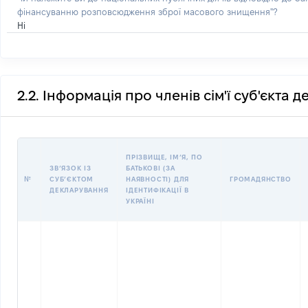
фінансуванню розповсюдження зброї масового знищення"?
Ні
2.2. Інформація про членів сім'ї суб'єкта 
ПРІЗВИЩЕ, ІМʼЯ, ПО
ЗВʼЯЗОК ІЗ
БАТЬКОВІ (ЗА
№
СУБʼЄКТОМ
НАЯВНОСТІ) ДЛЯ
ГРОМАДЯНСТВО
ДЕКЛАРУВАННЯ
ІДЕНТИФІКАЦІЇ В
УКРАЇНІ