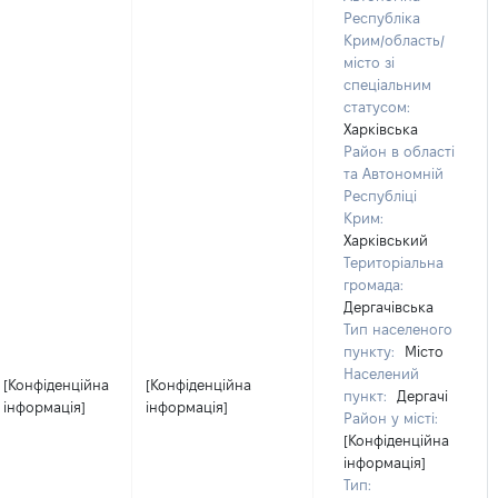
Республіка
Крим/область/
місто зі
спеціальним
статусом:
Харківська
Район в області
та Автономній
Республіці
Крим:
Харківський
Територіальна
громада:
Дергачівська
Тип населеного
пункту:
Місто
Населений
[Конфіденційна
[Конфіденційна
пункт:
Дергачі
інформація]
інформація]
Район у місті:
[Конфіденційна
інформація]
Тип: