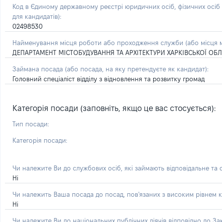
Код в Єдиному державному реєстрі юридичних осіб, фізичних осі
для кандидатів):
02498530
Найменування місця роботи або проходження служби (або місця м
ДЕПАРТАМЕНТ МІСТОБУДУВАННЯ ТА АРХІТЕКТУРИ ХАРКІВСЬКОЇ ОБЛ
Займана посада
(або посада, на яку претендуєте як кандидат)
:
Головний спеціаліст відділу з відновлення та розвитку громад
Категорія посади (заповніть, якщо це вас стосується):
Тип посади:
Категорія посади:
Чи належите Ви до службових осіб, які займають відповідальне та
Ні
Чи належить Ваша посада до посад, пов'язаних з високим рівнем к
Ні
Чи належите Ви до національних публічних діячів відповідно до З