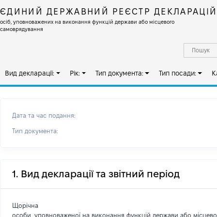
ЄДИНИЙ ДЕРЖАВНИЙ РЕЄСТР ДЕКЛАРАЦІ
осіб, уповноважених на виконання функцій держави або місцевого
самоврядування
Вид декларації:
Рік:
Тип документа:
Тип посади:
К
Дата та час подання:
Тип документа:
1. Вид декларації та звітний період
Щорічна
особи, уповноваженої на виконання функцій держави або місцев