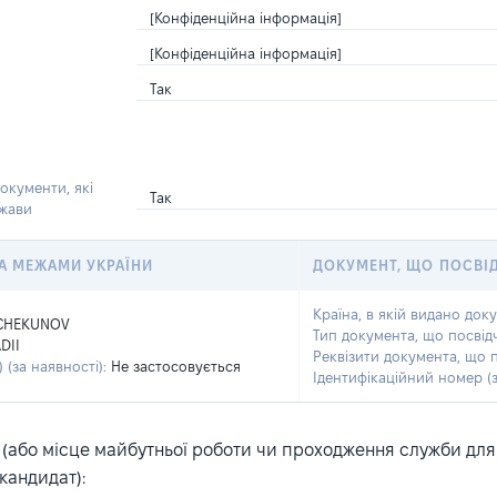
[Конфіденційна інформація]
[Конфіденційна інформація]
Так
окументи, які
Так
ржави
 ЗА МЕЖАМИ УКРАЇНИ
ДОКУМЕНТ, ЩО ПОСВІ
Країна, в якій видано док
CHEKUNOV
Тип документа, що посвід
DII
Реквізити документа, що 
 (за наявності):
Не застосовується
Ідентифікаційний номер (з
або місце майбутньої роботи чи проходження служби для ка
кандидат):