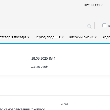
Й
ПРО РЕЄСТР
ш
атегорія посади:
Період подання:
Високий ризик:
Відп
28.03.2025 11:44
Декларація
2024
ого самоврядування (охоплює