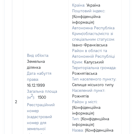
Країна:
Україна
Поштовий індекс:
[Конфіденційна
інформація]
Автономна Республіка
Крим/область/місто зі
спеціальним статусом:
Івано-Франківська
Район в області та
Вид об'єкта:
Автономній Республіці
Земельна
Крим:
Калуський
ділянка
Територіальна громада:
Дата набуття
Рожнятівська
Тип населеного пункту:
права:
Селище міського типу
16.12.1999
Населений пункт:
Загальна площа
2
Рожнятів
(м
):
1500
[Не
2
Район у місті:
заст
Реєстраційний
[Конфіденційна
номер
інформація]
(кадастровий
Тип:
[Конфіденційна
номер для
інформація]
земельної
Назва:
[Конфіденційна