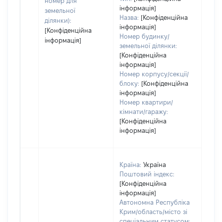
номер для
інформація]
земельної
Назва:
[Конфіденційна
ділянки):
інформація]
[Конфіденційна
Номер будинку/
інформація]
земельної ділянки:
[Конфіденційна
інформація]
Номер корпусу/секції/
блоку:
[Конфіденційна
інформація]
Номер квартири/
кімнати/гаражу:
[Конфіденційна
інформація]
Країна:
Україна
Поштовий індекс:
[Конфіденційна
інформація]
Автономна Республіка
Крим/область/місто зі
спеціальним статусом: