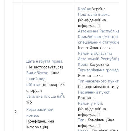
Країна:
Україна
Поштовий індекс:
[Конфіденційна
інформація]
Автономна Республіка
Крим/область/місто зі
спеціальним статусом:
Івано-Франківська
Район в області та
Автономній Республіці
Дата набуття права:
Крим:
Калуський
[Не застосовується]
Територіальна громада:
Вид об'єкта:
Інше
Рожнятівська
Інший вид
Тип населеного пункту:
об'єкта:
господарські
Селище міського типу
споруди
Населений пункт:
2
Загальна площа (м
):
Рожнятів
175
Район у місті:
[Конфіденційна
Реєстраційний
2
інформація]
номер:
Тип:
[Конфіденційна
[Конфіденційна
інформація]
інформація]