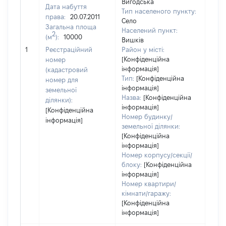
Вигодська
Дата набуття
Тип населеного пункту:
права:
20.07.2011
Село
Загальна площа
Населений пункт:
2
(м
):
10000
Вишків
[Не
1
Реєстраційний
Район у місті:
заст
[Конфіденційна
номер
інформація]
(кадастровий
Тип:
[Конфіденційна
номер для
інформація]
земельної
Назва:
[Конфіденційна
ділянки):
інформація]
[Конфіденційна
Номер будинку/
інформація]
земельної ділянки:
[Конфіденційна
інформація]
Номер корпусу/секції/
блоку:
[Конфіденційна
інформація]
Номер квартири/
кімнати/гаражу:
[Конфіденційна
інформація]