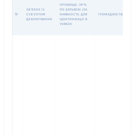
П
ПРІЗВИЩЕ, ІМʼЯ,
Б
ЗВʼЯЗОК ІЗ
ПО БАТЬКОВІ (ЗА
І
№
СУБʼЄКТОМ
НАЯВНОСТІ) ДЛЯ
ГРОМАДЯНСТВО
М
ДЕКЛАРУВАННЯ
ІДЕНТИФІКАЦІЇ В
УКРАЇНІ