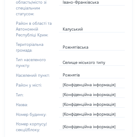
Івано-Франківська
область/місто зі
спеціальним
статусом:
Район в області та
Калуський
Автономній
Республіці Крим:
Територіальна
Рожнятівська
громада:
Тип населеного
Селище міського типу
пункту:
Рожнятів
Населений пункт:
[Конфіденційна інформація]
Район у місті:
[Конфіденційна інформація]
Тип:
[Конфіденційна інформація]
Назва:
[Конфіденційна інформація]
Номер будинку:
Номер корпусу/
[Конфіденційна інформація]
секції/блоку: