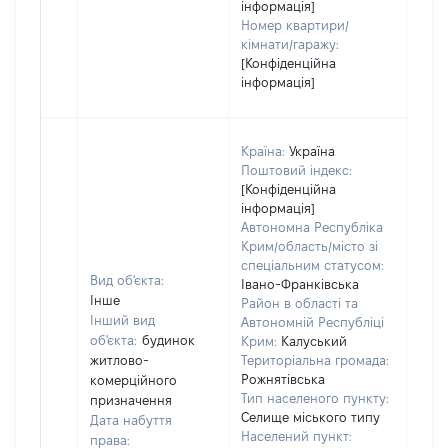
інформація]
Номер квартири/
кімнати/гаражу:
[Конфіденційна
інформація]
Країна:
Україна
Поштовий індекс:
[Конфіденційна
інформація]
Автономна Республіка
Крим/область/місто зі
спеціальним статусом:
Вид об'єкта:
Івано-Франківська
Інше
Район в області та
Інший вид
Автономній Республіці
об'єкта:
будинок
Крим:
Калуський
житлово-
Територіальна громада:
Рожнятівська
комерційного
Тип населеного пункту:
призначення
Селище міського типу
Дата набуття
Населений пункт:
права: