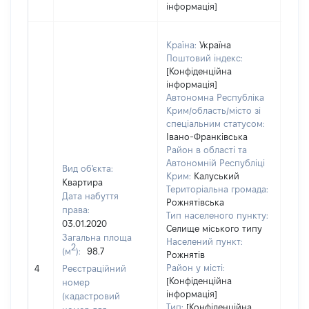
інформація]
Країна:
Україна
Поштовий індекс:
[Конфіденційна
інформація]
Автономна Республіка
Крим/область/місто зі
спеціальним статусом:
Івано-Франківська
Район в області та
Автономній Республіці
Вид об'єкта:
Крим:
Калуський
Квартира
Територіальна громада:
Дата набуття
Рожнятівська
права:
Тип населеного пункту:
03.01.2020
Селище міського типу
Загальна площа
Населений пункт:
2
(м
):
98.7
Рожнятів
[Не 
Район у місті:
4
Реєстраційний
[Конфіденційна
номер
інформація]
(кадастровий
Тип:
[Конфіденційна