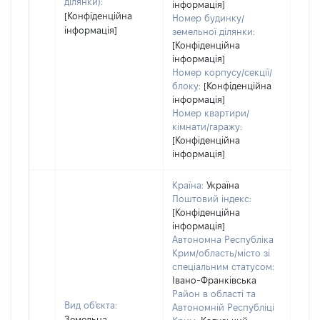
ділянки):
інформація]
[Конфіденційна
Номер будинку/
інформація]
земельної ділянки:
[Конфіденційна
інформація]
Номер корпусу/секції/
блоку:
[Конфіденційна
інформація]
Номер квартири/
кімнати/гаражу:
[Конфіденційна
інформація]
Країна:
Україна
Поштовий індекс:
[Конфіденційна
інформація]
Автономна Республіка
Крим/область/місто зі
спеціальним статусом:
Івано-Франківська
Район в області та
Вид об'єкта:
Автономній Республіці
Земельна