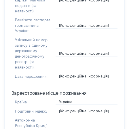
картки платника
податків (за
наявності):
Реквізити паспорта
[Конфіденційна інформація]
громадянина
України:
Унікальний номер
запису в Єдиному
державному
[Конфіденційна інформація]
демографічному
реєстрі (за
наявності):
[Конфіденційна інформація]
Дата народження:
Зареєстроване місце проживання
Україна
Країна:
[Конфіденційна інформація]
Поштовий індекс:
Автономна
Республіка Крим/