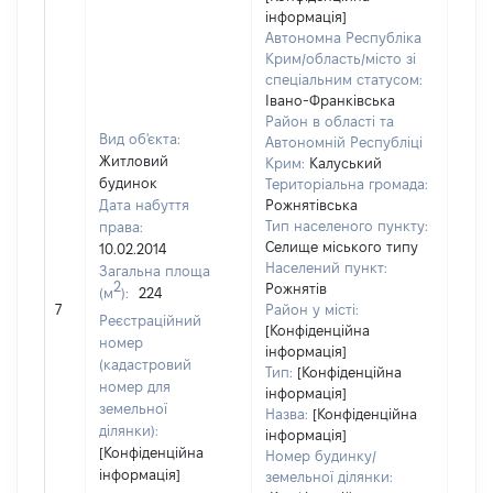
інформація]
Автономна Республіка
Крим/область/місто зі
спеціальним статусом:
Івано-Франківська
Район в області та
Вид об'єкта:
Автономній Республіці
Житловий
Крим:
Калуський
будинок
Територіальна громада:
Дата набуття
Рожнятівська
Тип населеного пункту:
права:
Селище міського типу
10.02.2014
Населений пункт:
Загальна площа
2
Рожнятів
(м
):
224
[Не
7
Район у місті:
заст
Реєстраційний
[Конфіденційна
номер
інформація]
(кадастровий
Тип:
[Конфіденційна
номер для
інформація]
земельної
Назва:
[Конфіденційна
ділянки):
інформація]
[Конфіденційна
Номер будинку/
інформація]
земельної ділянки: