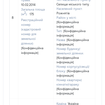
права:
Селище міського типу
10.02.2014
Населений пункт:
Загальна площа
2
Рожнятів
(м
):
175
[Не
8
Район у місті:
заст
Реєстраційний
[Конфіденційна
номер
інформація]
(кадастровий
Тип:
[Конфіденційна
номер для
інформація]
земельної
Назва:
[Конфіденційна
ділянки):
інформація]
[Конфіденційна
Номер будинку/
інформація]
земельної ділянки:
[Конфіденційна
інформація]
Номер корпусу/секції/
блоку:
[Конфіденційна
інформація]
Номер квартири/
кімнати/гаражу:
[Конфіденційна
інформація]
Країна:
Україна