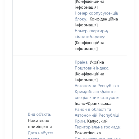
[Конфіденційна
інформація]
Номер корпусу/секції/
блоку:
[Конфіденційна
інформація]
Номер квартири/
кімнати/гаражу:
[Конфіденційна
інформація]
Країна:
Україна
Поштовий індекс:
[Конфіденційна
інформація]
Автономна Республіка
Крим/область/місто зі
спеціальним статусом:
Івано-Франківська
Район в області та
Вид об'єкта:
Автономній Республіці
Нежитлове
Крим:
Калуський
приміщення
Територіальна громада:
Дата набуття
Рожнятівська
Тип населеного пункту: