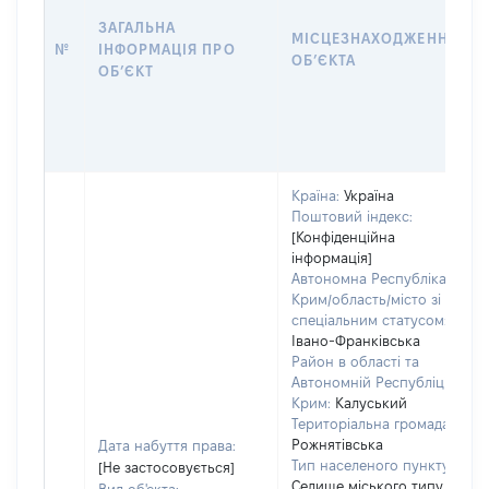
ЗАГАЛЬНА
МІСЦЕЗНАХОДЖЕННЯ
№
ІНФОРМАЦІЯ ПРО
ОБʼЄКТА
ОБʼЄКТ
Країна:
Україна
Поштовий індекс:
[Конфіденційна
інформація]
Автономна Республіка
Крим/область/місто зі
спеціальним статусом:
Івано-Франківська
Район в області та
Автономній Республіці
Крим:
Калуський
Територіальна громада:
Рожнятівська
Дата набуття права:
Тип населеного пункту:
[Не застосовується]
Селище міського типу