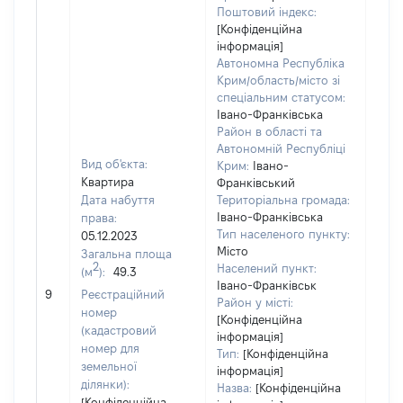
Поштовий індекс:
[Конфіденційна
інформація]
Автономна Республіка
Крим/область/місто зі
спеціальним статусом:
Івано-Франківська
Район в області та
Автономній Республіці
Вид об'єкта:
Крим:
Івано-
Квартира
Франківський
Дата набуття
Територіальна громада:
Івано-Франківська
права:
Тип населеного пункту:
05.12.2023
Місто
Загальна площа
704
2
Населений пункт:
(м
):
49.3
Тип 
Івано-Франківськ
обʼє
9
Реєстраційний
Район у місті:
варт
номер
[Конфіденційна
набу
(кадастровий
інформація]
номер для
Тип:
[Конфіденційна
земельної
інформація]
ділянки):
Назва:
[Конфіденційна
[Конфіденційна