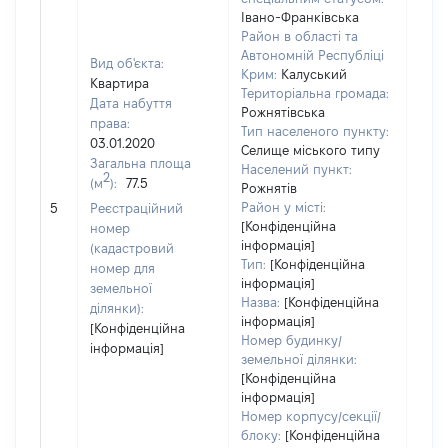
Івано-Франківська
Район в області та
Автономній Республіці
Вид об'єкта:
Крим:
Калуський
Квартира
Територіальна громада:
Дата набуття
Рожнятівська
права:
Тип населеного пункту:
03.01.2020
Селище міського типу
Загальна площа
Населений пункт:
2
(м
):
77.5
Рожнятів
[Не 
Район у місті:
5
Реєстраційний
[Конфіденційна
номер
інформація]
(кадастровий
Тип:
[Конфіденційна
номер для
інформація]
земельної
Назва:
[Конфіденційна
ділянки):
інформація]
[Конфіденційна
Номер будинку/
інформація]
земельної ділянки:
[Конфіденційна
інформація]
Номер корпусу/секції/
блоку:
[Конфіденційна