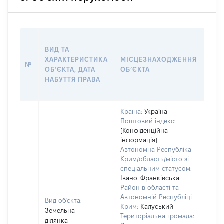
ВАР
ВИД ТА
ДАТ
ХАРАКТЕРИСТИКА
МІСЦЕЗНАХОДЖЕННЯ
ПРА
№
ОБʼЄКТА, ДАТА
ОБʼЄКТА
ОС
НАБУТТЯ ПРАВА
ГР
ОЦІ
Країна:
Україна
Поштовий індекс:
[Конфіденційна
інформація]
Автономна Республіка
Крим/область/місто зі
спеціальним статусом:
Івано-Франківська
Район в області та
Автономній Республіці
Вид об'єкта:
Крим:
Калуський
Земельна
Територіальна громада:
ділянка