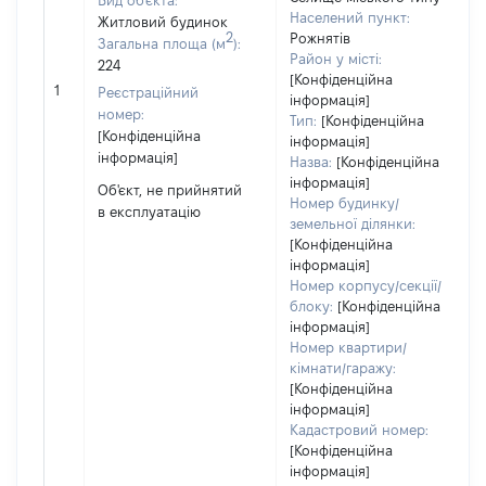
Вид об'єкта:
Населений пункт:
Житловий будинок
2
Рожнятів
Загальна площа (м
):
Район у місті:
224
[Конфіденційна
1
Реєстраційний
інформація]
номер:
Тип:
[Конфіденційна
[Конфіденційна
інформація]
інформація]
Назва:
[Конфіденційна
інформація]
Об'єкт, не прийнятий
Номер будинку/
в експлуатацію
земельної ділянки:
[Конфіденційна
інформація]
Номер корпусу/секції/
блоку:
[Конфіденційна
інформація]
Номер квартири/
кімнати/гаражу:
[Конфіденційна
інформація]
Кадастровий номер:
[Конфіденційна
інформація]