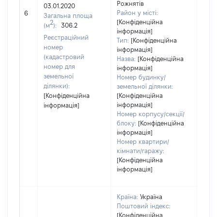
Рожнятів
03.01.2020
[Не 
Район у місті:
6
Загальна площа
[Конфіденційна
2
(м
):
306.2
інформація]
Реєстраційний
Тип:
[Конфіденційна
номер
інформація]
(кадастровий
Назва:
[Конфіденційна
номер для
інформація]
земельної
Номер будинку/
ділянки):
земельної ділянки:
[Конфіденційна
[Конфіденційна
інформація]
інформація]
Номер корпусу/секції/
блоку:
[Конфіденційна
інформація]
Номер квартири/
кімнати/гаражу:
[Конфіденційна
інформація]
Країна:
Україна
Поштовий індекс:
[Конфіденційна