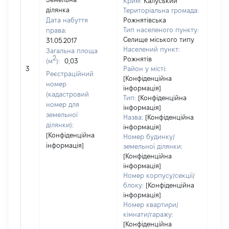
Крим:
Калуський
ділянка
Територіальна громада:
Дата набуття
Рожнятівська
Тип населеного пункту:
права:
Селище міського типу
31.05.2017
4592
Населений пункт:
Загальна площа
Тип 
2
Рожнятів
(м
):
0,03
обʼє
3
Район у місті:
Реєстраційний
варт
[Конфіденційна
номер
інформація]
набу
(кадастровий
Тип:
[Конфіденційна
номер для
інформація]
земельної
Назва:
[Конфіденційна
ділянки):
інформація]
[Конфіденційна
Номер будинку/
інформація]
земельної ділянки:
[Конфіденційна
інформація]
Номер корпусу/секції/
блоку:
[Конфіденційна
інформація]
Номер квартири/
кімнати/гаражу:
[Конфіденційна