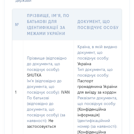
держави
ПРІЗВИЩЕ, ІМ’Я, ПО
БАТЬКОВІ ДЛЯ
ДОКУМЕНТ, ЩО
№
ІДЕНТИФІКАЦІЇ ЗА
ПОСВІДЧУЄ ОСОБУ
МЕЖАМИ УКРАЇНИ
Країна, в якій видано
документ, що
Прізвище (відповідно
посвідчує особу:
до документа, що
Україна
посвідчує особу):
Тип документа, що
SHUTKA
посвідчує особу:
Ім’я (відповідно до
Паспорт
документа, що
громадянина України
1
посвідчує особу):
IVAN
для виїзду за кордон
По батькові
Реквізити документа,
(відповідно до
що посвідчує особу:
документа, що
[Конфіденційна
посвідчує особу) (за
інформація]
наявності):
Не
Ідентифікаційний
застосовується
номер (за наявності):
[Конфіденційна