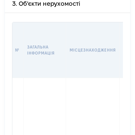
3. Об'єкти нерухомості
ВАРТ
ДАТУ
НАБУ
ЗАГАЛЬНА
ПРАВ
№
МІСЦЕЗНАХОДЖЕННЯ
ІНФОРМАЦІЯ
ЗА
ОСТ
ГРО
ОЦІ