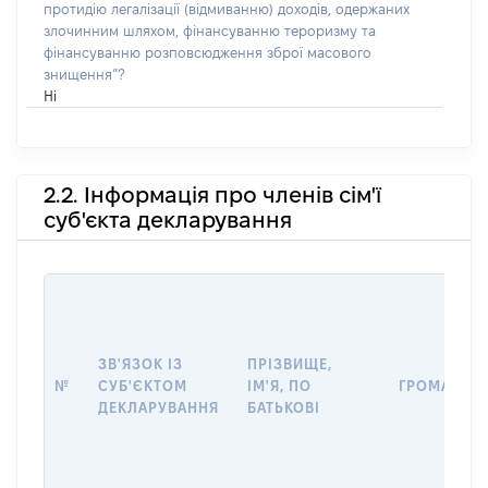
протидію легалізації (відмиванню) доходів, одержаних
злочинним шляхом, фінансуванню тероризму та
фінансуванню розповсюдження зброї масового
знищення”?
Ні
2.2. Інформація про членів сім'ї
суб'єкта декларування
ЗВ'ЯЗОК ІЗ
ПРІЗВИЩЕ,
№
СУБ'ЄКТОМ
ІМ'Я, ПО
ГРОМАДЯН
ДЕКЛАРУВАННЯ
БАТЬКОВІ