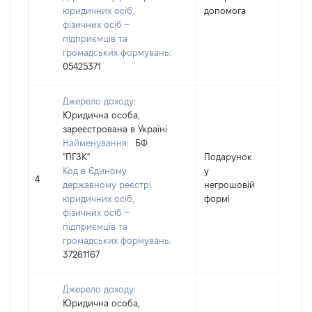
юридичних осіб,
допомога
фізичних осіб –
підприємців та
громадських формувань:
05425371
Джерело доходу:
Юридична особа,
зареєстрована в Україні
Найменування:
БФ
"ПГЗК"
Подарунок
Код в Єдиному
у
1043
4
державному реєстрі
негрошовій
юридичних осіб,
формі
фізичних осіб –
підприємців та
громадських формувань:
37261167
Джерело доходу:
Юридична особа,