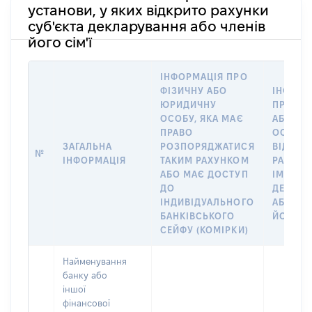
установи, у яких відкрито рахунки
суб'єкта декларування або членів
його сім'ї
ІНФОРМАЦІЯ ПРО
ФІЗИЧНУ АБО
ІНФОРМ
ЮРИДИЧНУ
ПРО ФІ
ОСОБУ, ЯКА МАЄ
АБО Ю
ПРАВО
ОСОБУ,
ЗАГАЛЬНА
РОЗПОРЯДЖАТИСЯ
ВІДКРИ
№
ІНФОРМАЦІЯ
ТАКИМ РАХУНКОМ
РАХУНО
АБО МАЄ ДОСТУП
ІМ’Я СУ
ДО
ДЕКЛАР
ІНДИВІДУАЛЬНОГО
АБО ЧЛ
БАНКІВСЬКОГО
ЙОГО СІ
СЕЙФУ (КОМІРКИ)
Найменування
банку або
іншої
фінансової