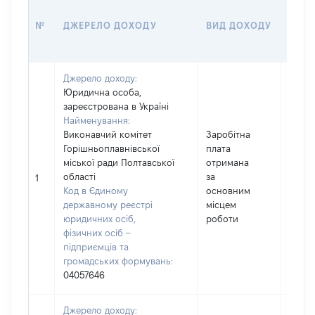
РОЗ
№
ДЖЕРЕЛО ДОХОДУ
ВИД ДОХОДУ
(ВАР
Джерело доходу:
Юридична особа,
зареєстрована в Україні
Найменування:
Виконавчий комітет
Заробітна
Горішньоплавнівської
плата
міської ради Полтавської
отримана
області
за
27584
1
Код в Єдиному
основним
державному реєстрі
місцем
юридичних осіб,
роботи
фізичних осіб –
підприємців та
громадських формувань:
04057646
Джерело доходу: