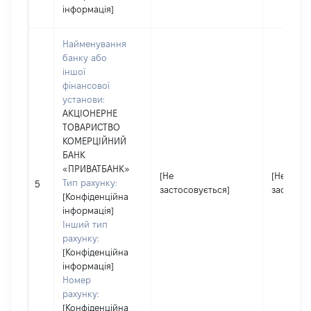
інформація]
Найменування
банку або
іншої
фінансової
установи:
АКЦІОНЕРНЕ
ТОВАРИСТВО
КОМЕРЦІЙНИЙ
БАНК
«ПРИВАТБАНК»
[Не
[Не
Тип рахунку:
5
застосовується]
застосов
[Конфіденційна
інформація]
Інший тип
рахунку:
[Конфіденційна
інформація]
Номер
рахунку:
[Конфіденційна