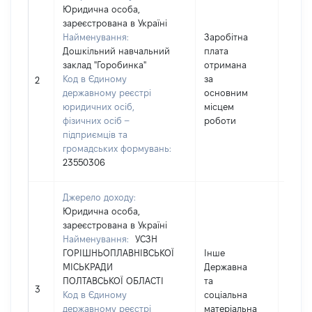
Юридична особа,
зареєстрована в Україні
Найменування:
Заробітна
Дошкільний навчальний
плата
заклад "Горобинка"
отримана
Код в Єдиному
за
10916
2
державному реєстрі
основним
юридичних осіб,
місцем
фізичних осіб –
роботи
підприємців та
громадських формувань:
23550306
Джерело доходу:
Юридична особа,
зареєстрована в Україні
Найменування:
УСЗН
ГОРІШНЬОПЛАВНІВСЬКОЇ
Інше
МІСЬКРАДИ
Державна
ПОЛТАВСЬКОЇ ОБЛАСТІ
та
15300
3
Код в Єдиному
соціальна
державному реєстрі
матеріальна