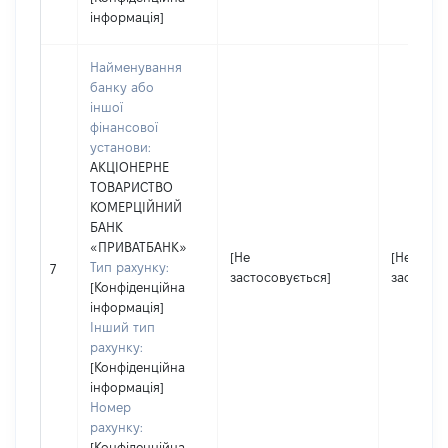
інформація]
Найменування
банку або
іншої
фінансової
установи:
АКЦІОНЕРНЕ
ТОВАРИСТВО
КОМЕРЦІЙНИЙ
БАНК
«ПРИВАТБАНК»
[Не
[Не
Тип рахунку:
7
застосовується]
застосов
[Конфіденційна
інформація]
Інший тип
рахунку:
[Конфіденційна
інформація]
Номер
рахунку:
[Конфіденційна