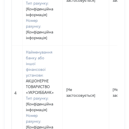
застосовується]
застосов
Тип рахунку:
[Конфіденційна
інформація]
Номер
рахунку:
[Конфіденційна
інформація]
Найменування
банку або
іншої
фінансової
установи:
АКЦІОНЕРНЕ
ТОВАРИСТВО
[Не
[Не
«УКРСИББАНК»
4
застосовується]
застосов
Тип рахунку:
[Конфіденційна
інформація]
Номер
рахунку:
[Конфіденційна