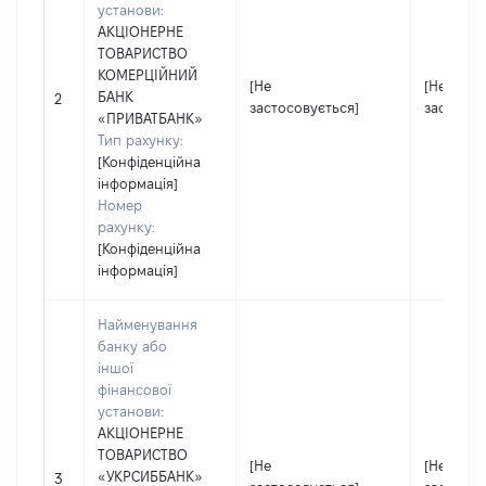
установи:
АКЦІОНЕРНЕ
ТОВАРИСТВО
КОМЕРЦІЙНИЙ
[Не
[Не
БАНК
2
застосовується]
застосов
«ПРИВАТБАНК»
Тип рахунку:
[Конфіденційна
інформація]
Номер
рахунку:
[Конфіденційна
інформація]
Найменування
банку або
іншої
фінансової
установи:
АКЦІОНЕРНЕ
ТОВАРИСТВО
[Не
[Не
«УКРСИББАНК»
3