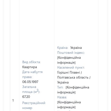
Країна:
Україна
Поштовий індекс:
[Конфіденційна
Вид об'єкта:
інформація]
Квартира
Населений пункт:
Дата набуття
Горішні Плавні /
права:
Полтавська область /
06.05.1997
Україна
Загальна
Тип:
[Конфіденційна
2
площа (м
):
інформація]
67.20
Назва:
37125
1
[Конфіденційна
Реєстраційний
інформація]
номер