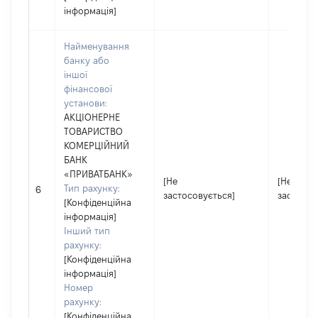
інформація]
Найменування
банку або
іншої
фінансової
установи:
АКЦІОНЕРНЕ
ТОВАРИСТВО
КОМЕРЦІЙНИЙ
БАНК
«ПРИВАТБАНК»
[Не
[Не
Тип рахунку:
6
застосовується]
застосов
[Конфіденційна
інформація]
Інший тип
рахунку:
[Конфіденційна
інформація]
Номер
рахунку:
[Конфіденційна