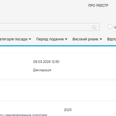
Й
ПРО РЕЄСТР
ш
атегорія посади:
Період подання:
Високий ризик:
Відп
09.03.2024 12:50
Декларація
2023
ого самоврядування (охоплює