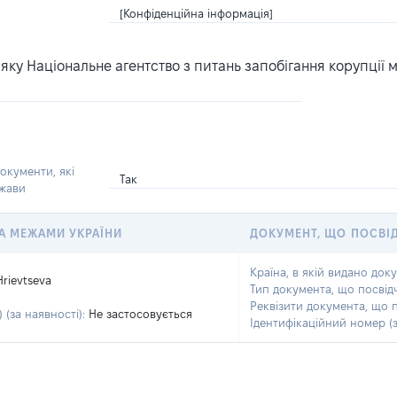
[Конфіденційна інформація]
ку Національне агентство з питань запобігання корупції 
окументи, які
Так
ржави
 ЗА МЕЖАМИ УКРАЇНИ
ДОКУМЕНТ, ЩО ПОСВІ
Країна, в якій видано док
Hrievtseva
Тип документа, що посвід
Реквізити документа, що 
 (за наявності):
Не застосовується
Ідентифікаційний номер (з