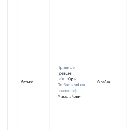
Прізвище:
Грєвцев
Ім'я:
Юрій
1
батько
Україна
По батькові (за
наявності):
Миколайович