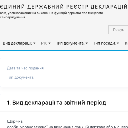
ЄДИНИЙ ДЕРЖАВНИЙ РЕЄСТР ДЕКЛАРАЦІ
осіб, уповноважених на виконання функцій держави або місцевого
самоврядування
Вид декларації:
Рік:
Тип документа:
Тип посади:
К
Дата та час подання:
Тип документа:
1. Вид декларації та звітний період
Щорічна
особи, уповноваженої на виконання функцій держави або місцев