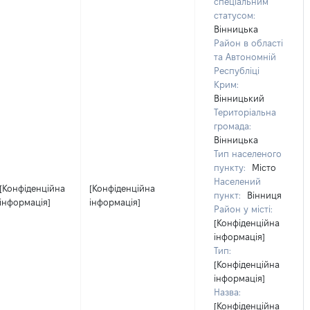
спеціальним
статусом:
Вінницька
Район в області
та Автономній
Республіці
Крим:
Вінницький
Територіальна
громада:
Вінницька
Тип населеного
пункту:
Місто
Населений
[Конфіденційна
[Конфіденційна
пункт:
Вінниця
інформація]
інформація]
Район у місті:
[Конфіденційна
інформація]
Тип:
[Конфіденційна
інформація]
Назва:
[Конфіденційна