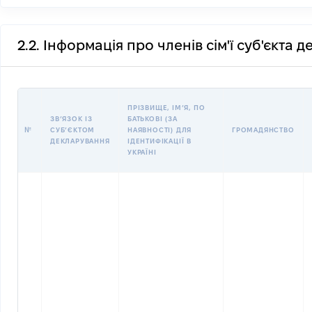
2.2. Інформація про членів сім'ї суб'єкта 
ПРІЗВИЩЕ, ІМʼЯ, ПО
ЗВʼЯЗОК ІЗ
БАТЬКОВІ (ЗА
№
СУБʼЄКТОМ
НАЯВНОСТІ) ДЛЯ
ГРОМАДЯНСТВО
ДЕКЛАРУВАННЯ
ІДЕНТИФІКАЦІЇ В
УКРАЇНІ