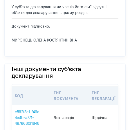
У суб'єкта декларування чи членів його сім'ї відсутні
об'єкти для декларування в цьому розділі.
Документ підписано:
МИРОНЕЦЬ ОЛЕНА КОСТЯНТИНІВНА
Інші документи суб'єкта
декларування
ТИП
ТИП
КОД
П
ДОКУМЕНТА
ДЕКЛАРАЦІЇ
c592f5e1-f46d-
4e3b-a771-
Декларація
Щорічна
2
4676680f1848