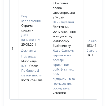
Юридична
особа,
зареєстрована
Вид
в Україні
зобов'язання:
Найменування:
Отримані
Державний
кредити
фонд сприяння
Дата
молодіжному
виникнення:
житловому
Розмір:
25.08.2011
будівництву
113644
1
Декларує:
Код в Єдиному
Валюта:
державному
UAH
Прізвище:
реєстрі
Миронець
юридичних
Ім'я:
Олена
осіб, фізичних
По батькові
осіб –
(за наявності):
підприємців та
Костянтинівна
громадських
формувань:
25681981