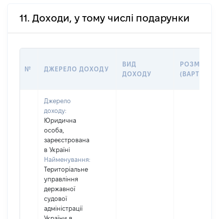
11. Доходи, у тому числі подарунки
ВИД
РОЗМІР
№
ДЖЕРЕЛО ДОХОДУ
ДОХОДУ
(ВАРТІСТЬ)
Джерело
доходу:
Юридична
особа,
зареєстрована
в Україні
Найменування:
Територіальне
управління
державної
судової
адміністрації
України в