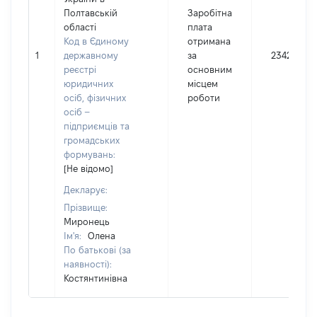
Полтавській
Заробітна
області
плата
Код в Єдиному
отримана
1
державному
за
234220
реєстрі
основним
юридичних
місцем
осіб, фізичних
роботи
осіб –
підприємців та
громадських
формувань:
[Не відомо]
Декларує:
Прізвище:
Миронець
Ім'я:
Олена
По батькові (за
наявності):
Костянтинівна