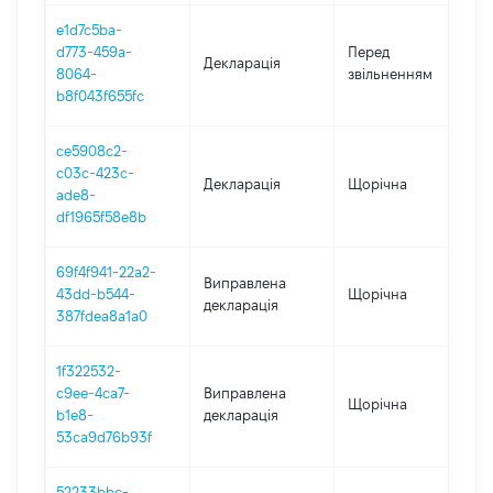
e1d7c5ba-
0
d773-459a-
Перед
Декларація
-
8064-
звільненням
2
b8f043f655fc
ce5908c2-
c03c-423c-
Декларація
Щорічна
2
ade8-
df1965f58e8b
69f4f941-22a2-
Виправлена
43dd-b544-
Щорічна
2
декларація
387fdea8a1a0
1f322532-
c9ee-4ca7-
Виправлена
Щорічна
2
b1e8-
декларація
53ca9d76b93f
52233bbc-