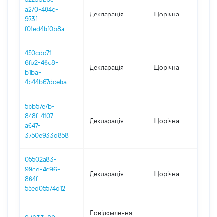
a270-404c-
Декларація
Щорічна
2
973f-
f01ed4bf0b8a
450cdd71-
6fb2-46c8-
Декларація
Щорічна
2
b1ba-
4b44b67dceba
5bb57e7b-
848f-4107-
Декларація
Щорічна
2
a647-
3750e933d858
05502a83-
99cd-4c96-
Декларація
Щорічна
2
864f-
55ed05574d12
Повідомлення