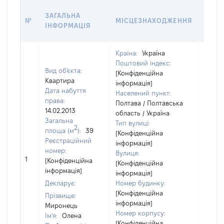
ВАРТ
ЗАГАЛЬНА
№
МІСЦЕЗНАХОДЖЕННЯ
НА Д
ІНФОРМАЦІЯ
НАБУ
Країна:
Україна
Поштовий індекс:
Вид об'єкта:
[Конфіденційна
Квартира
інформація]
Дата набуття
Населений пункт:
права:
Полтава / Полтавська
14.02.2013
область / Україна
Загальна
Тип вулиці:
2
площа (м
):
39
[Конфіденційна
Реєстраційний
інформація]
номер:
Вулиця:
1
172196
[Конфіденційна
[Конфіденційна
інформація]
інформація]
Декларує:
Номер будинку:
[Конфіденційна
Прізвище:
інформація]
Миронець
Номер корпусу:
Ім'я:
Олена
[Конфіденційна