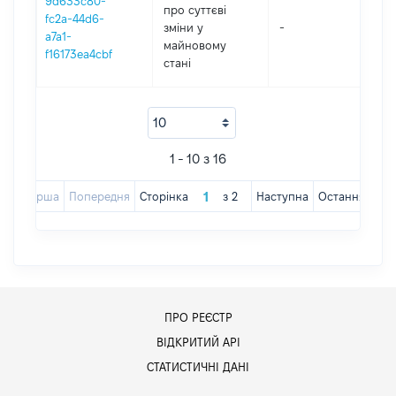
9d633c80-
про суттєві
fc2a-44d6-
зміни y
-
2
a7a1-
майновому
f16173ea4cbf
стані
1 - 10 з 16
Перша
Попередня
Сторінка
з
2
Наступна
Остання
ПРО РЕЄСТР
ВІДКРИТИЙ АРІ
СТАТИСТИЧНІ ДАНІ