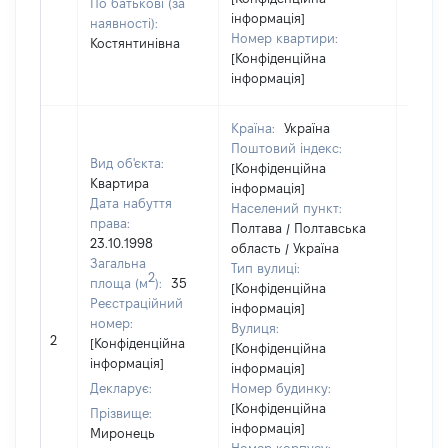
По батькові (за
інформація]
наявності):
Номер квартири:
Костянтинівна
[Конфіденційна
інформація]
Країна:
Україна
Поштовий індекс:
Вид об'єкта:
[Конфіденційна
Квартира
інформація]
Дата набуття
Населений пункт:
права:
Полтава / Полтавська
23.10.1998
область / Україна
Загальна
Тип вулиці:
2
площа (м
):
35
[Конфіденційна
Реєстраційний
інформація]
номер:
Вулиця:
2
6
[Конфіденційна
[Конфіденційна
інформація]
інформація]
Декларує:
Номер будинку:
[Конфіденційна
Прізвище:
інформація]
Миронець