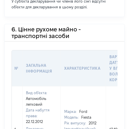
У суб'єкта декларування чи членів його сім'ї відсутні
об'єкти для декларування в цьому розділі.
6. Цінне рухоме майно -
транспортні засоби
ВАРТІСТЬ
ДАТУ НАБ
ЗАГАЛЬНА
№
ХАРАКТЕРИСТИКА
У ВЛАСНІ
ІНФОРМАЦІЯ
ВОЛОДІН
КОРИСТУ
Вид об'єкта:
Автомобіль
легковий
Дата набуття
Марка:
Ford
права:
Модель:
Fiesta
22.12.2012
Рік випуску:
2012
Декларує:
Ідентифікаційний