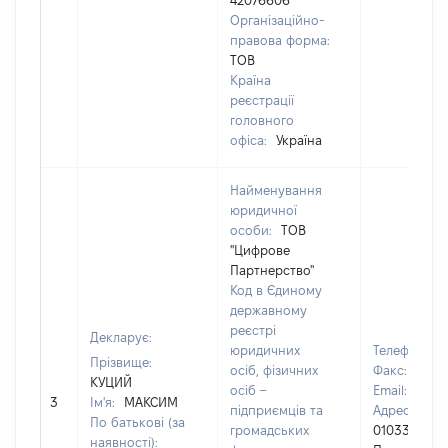
42076606
Організаційно-
правова форма:
ТОВ
Країна
реєстрації
головного
офіса:
Україна
Найменування
юридичної
особи:
ТОВ
"Цифрове
Партнерство"
Код в Єдиному
державному
реєстрі
Декларує:
юридичних
Телефон:
+
Прізвище:
осіб, фізичних
Факс:
[Не в
КУЦИЙ
осіб –
Email:
[Не в
3
Ім'я:
МАКСИМ
підприємців та
Адреса юри
По батькові (за
громадських
01033, м.Київ
наявності):