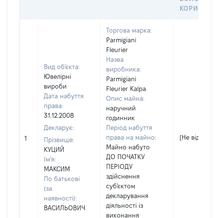
КОРИСТУВ
Торгова марка:
Parmigiani
Fleurier
Назва
Вид об'єкта:
виробника:
Ювелірні
Parmigiani
вироби
Fleurier Kalpa
Дата набуття
Опис майна:
права:
наручний
31.12.2008
годинник
Декларує:
Період набуття
права на майно:
[Не відомо]
1
Прізвище:
Майно набуто
КУЦИЙ
ДО ПОЧАТКУ
Ім'я:
ПЕРІОДУ
МАКСИМ
здійснення
По батькові
суб'єктом
(за
декларування
наявності):
діяльності із
ВАСИЛЬОВИЧ
виконання