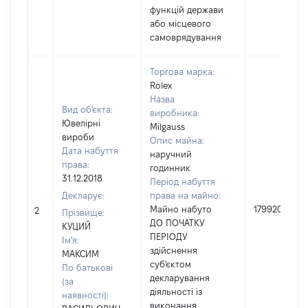
функцій держави
або місцевого
самоврядування
Торгова марка:
Rolex
Назва
Вид об'єкта:
виробника:
Ювелірні
Milgauss
вироби
Опис майна:
Дата набуття
наручний
права:
годинник
31.12.2018
Період набуття
Декларує:
права на майно:
Майно набуто
179920
2
Прізвище:
ДО ПОЧАТКУ
КУЦИЙ
ПЕРІОДУ
Ім'я:
здійснення
МАКСИМ
суб'єктом
По батькові
декларування
(за
діяльності із
наявності):
виконання