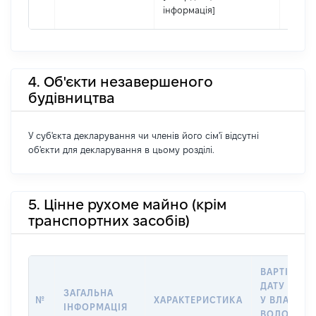
інформація]
4. Об'єкти незавершеного
будівництва
У суб'єкта декларування чи членів його сім'ї відсутні
об'єкти для декларування в цьому розділі.
5. Цінне рухоме майно (крім
транспортних засобів)
ВАРТІСТЬ 
ДАТУ НАБУ
ЗАГАЛЬНА
№
ХАРАКТЕРИСТИКА
У ВЛАСНІС
ІНФОРМАЦІЯ
ВОЛОДІНН