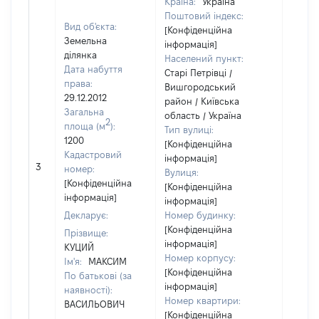
Країна:
Україна
Поштовий індекс:
Вид об'єкта:
[Конфіденційна
Земельна
інформація]
ділянка
Населений пункт:
Дата набуття
Старі Петрівці /
права:
Вишгородський
29.12.2012
район / Київська
Загальна
область / Україна
2
площа (м
):
Тип вулиці:
1200
[Конфіденційна
Кадастровий
інформація]
[Не
3
номер:
Вулиця:
відом
[Конфіденційна
[Конфіденційна
інформація]
інформація]
Декларує:
Номер будинку:
[Конфіденційна
Прізвище:
інформація]
КУЦИЙ
Номер корпусу:
Ім'я:
МАКСИМ
[Конфіденційна
По батькові (за
інформація]
наявності):
Номер квартири:
ВАСИЛЬОВИЧ
[Конфіденційна