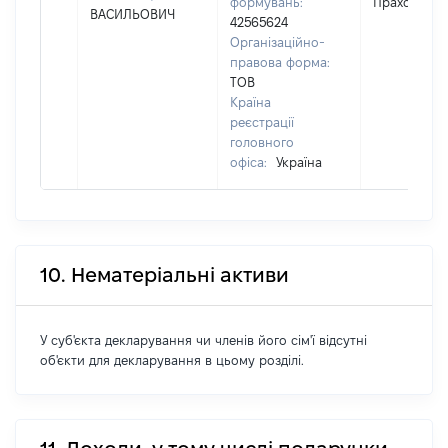
формувань:
Прахових 5
ВАСИЛЬОВИЧ
42565624
Організаційно-
правова форма:
ТОВ
Країна
реєстрації
головного
офіса:
Україна
10. Нематеріальні активи
У суб'єкта декларування чи членів його сім'ї відсутні
об'єкти для декларування в цьому розділі.