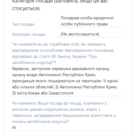
Категорія посади (заповніть, якщо це вас
стосується):
Посадова особа юридичної
особи публічного права
Тип посади:
[Не застосовується]
Категорія посади:
Чи належите ви до службових осіб, які займають
відповідальне та особливо відповідальне становище,
відповідно до статті 50 Закону України “Про
запобігання корупції”?
Керівник, заступник керівника державного органу,
органу влади Автономної Республіки Крим,
юрисдикція якого поширюється на територію: 1) однієї
або кількох областей; 2) Автономної Республіки Крим;
3) міста Києва або Севастополя
Чи належить Ваша посада до посад, пов'язаних з
високим рівнем корупційних ризиків, згідно з
переліком, затвердженим Національним агентством з
питань запобігання корупції?
Ні