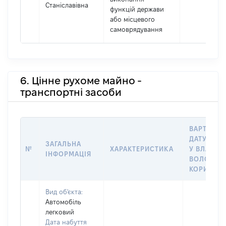
Станіславівна
функцій держави
або місцевого
самоврядування
6. Цінне рухоме майно -
транспортні засоби
ВАРТІСТЬ
ДАТУ НАБ
ЗАГАЛЬНА
№
ХАРАКТЕРИСТИКА
У ВЛАСНІ
ІНФОРМАЦІЯ
ВОЛОДІНН
КОРИСТУ
Вид об'єкта:
Автомобіль
легковий
Дата набуття