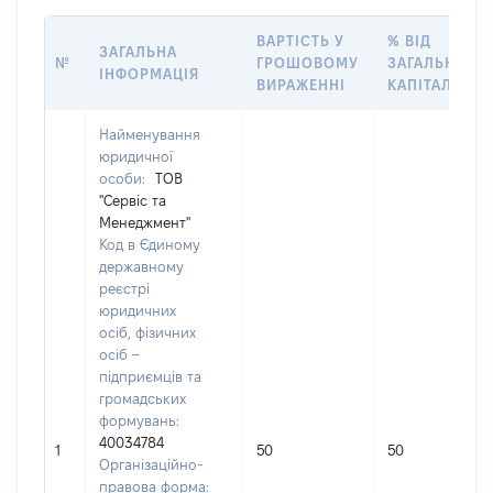
ВАРТІСТЬ У
% ВІД
ЗАГАЛЬНА
№
ГРОШОВОМУ
ЗАГАЛЬНОГО
ІНФОРМАЦІЯ
ВИРАЖЕННІ
КАПІТАЛУ
Найменування
юридичної
особи:
ТОВ
"Сервіс та
Менеджмент"
Код в Єдиному
державному
реєстрі
юридичних
осіб, фізичних
осіб –
підприємців та
громадських
формувань:
40034784
1
50
50
Організаційно-
правова форма: