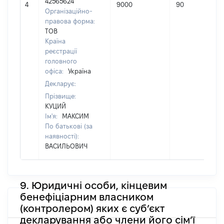
42565624
4
9000
90
Організаційно-
правова форма:
ТОВ
Країна
реєстрації
головного
офіса:
Україна
Декларує:
Прізвище:
КУЦИЙ
Ім'я:
МАКСИМ
По батькові (за
наявності):
ВАСИЛЬОВИЧ
9. Юридичні особи, кінцевим
бенефіціарним власником
(контролером) яких є суб’єкт
декларування або члени його сім’ї