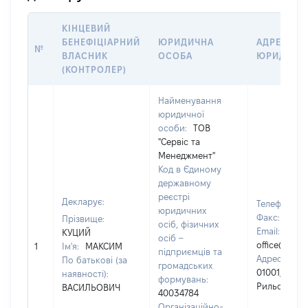
КІНЦЕВИЙ
БЕНЕФІЦІАРНИЙ
ЮРИДИЧНА
АДРЕСА Т
№
ВЛАСНИК
ОСОБА
ЮРИДИЧН
(КОНТРОЛЕР)
Найменування
юридичної
особи:
ТОВ
"Сервіс та
Менеджмент"
Код в Єдиному
державному
реєстрі
Декларує:
Телефон:
+
юридичних
Факс:
[Не в
Прізвище:
осіб, фізичних
Email:
КУЦИЙ
осіб –
office@sma
1
Ім'я:
МАКСИМ
підприємців та
Адреса юри
По батькові (за
громадських
01001, Київ,
наявності):
формувань:
Рильський 
ВАСИЛЬОВИЧ
40034784
Організаційно-