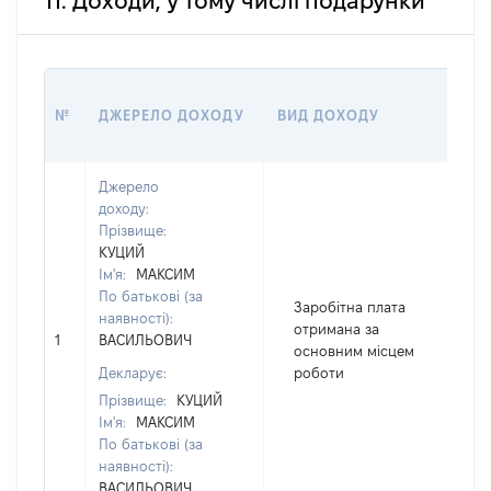
11. Доходи, у тому числі подарунки
РО
№
ДЖЕРЕЛО ДОХОДУ
ВИД ДОХОДУ
(ВА
Джерело
доходу:
Прізвище:
КУЦИЙ
Ім'я:
МАКСИМ
По батькові (за
Заробітна плата
наявності):
отримана за
1
ВАСИЛЬОВИЧ
3
основним місцем
Декларує:
роботи
Прізвище:
КУЦИЙ
Ім'я:
МАКСИМ
По батькові (за
наявності):
ВАСИЛЬОВИЧ