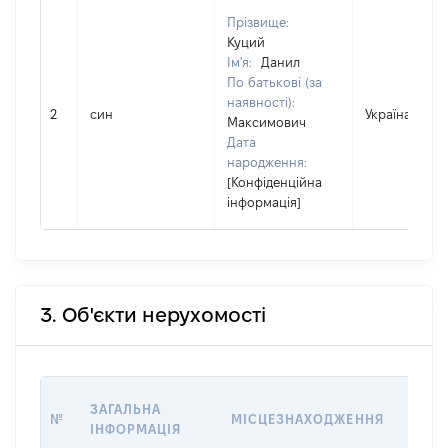
Прізвище:
Куций
Ім'я:
Данил
По батькові (за
наявності):
2
син
Україна
Максимович
Дата
народження:
[Конфіденційна
інформація]
3. Об'єкти нерухомості
ВАРТ
ЗАГАЛЬНА
№
МІСЦЕЗНАХОДЖЕННЯ
НА Д
ІНФОРМАЦІЯ
НАБУ