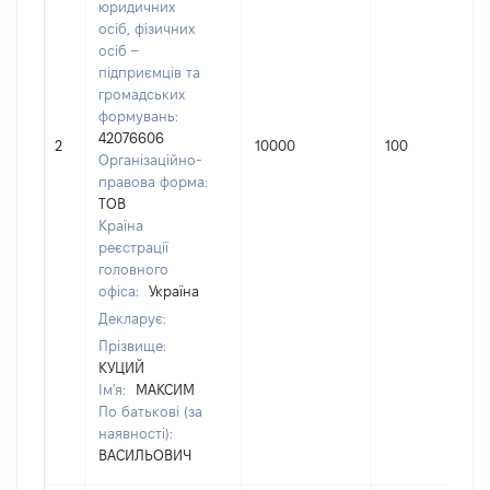
юридичних
осіб, фізичних
осіб –
підприємців та
громадських
формувань:
42076606
2
10000
100
Організаційно-
правова форма:
ТОВ
Країна
реєстрації
головного
офіса:
Україна
Декларує:
Прізвище:
КУЦИЙ
Ім'я:
МАКСИМ
По батькові (за
наявності):
ВАСИЛЬОВИЧ