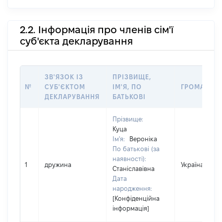
2.2. Інформація про членів сім'ї
суб'єкта декларування
ЗВ'ЯЗОК ІЗ
ПРІЗВИЩЕ,
№
СУБ'ЄКТОМ
ІМ'Я, ПО
ГРОМАДЯН
ДЕКЛАРУВАННЯ
БАТЬКОВІ
Прізвище:
Куца
Ім'я:
Вероніка
По батькові (за
наявності):
1
дружина
Україна
Станіславівна
Дата
народження:
[Конфіденційна
інформація]