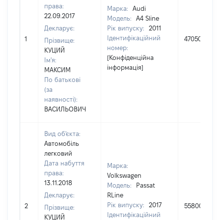
права:
Марка:
Audi
22.09.2017
Модель:
A4 Sline
Декларує:
Рік випуску:
2011
Ідентифікаційний
1
470500
Прізвище:
номер:
КУЦИЙ
[Конфіденційна
Ім'я:
інформація]
МАКСИМ
По батькові
(за
наявності):
ВАСИЛЬОВИЧ
Вид об'єкта:
Автомобіль
легковий
Дата набуття
Марка:
права:
Volkswagen
13.11.2018
Модель:
Passat
Декларує:
RLine
Рік випуску:
2017
2
558000
Прізвище:
Ідентифікаційний
КУЦИЙ