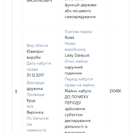
ВАСИЛЬОВИЧ
функцій держави
або місцевого
самоврядування
Торгова марка:
Rolex
Назва
Вид об'єкта:
виробника:
Ювелірні
Lady Datejust
вироби
Опис майна:
Дата набуття
наручний
права:
годинник
31.12.2017
Період набуття
Декларує:
права на майно:
дружина
Майно набуто
210450
3
Прізвище:
ДО ПОЧАТКУ
Куца
ПЕРІОДУ
Ім'я:
здійснення
Вероніка
суб'єктом
По батькові
декларування
(за
діяльності із
наявності):
виконання