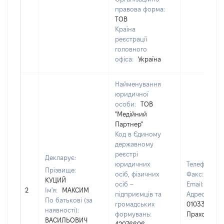
правова форма:
ТОВ
Країна
реєстрації
головного
офіса:
Україна
Найменування
юридичної
особи:
ТОВ
"Медійний
Партнер"
Код в Єдиному
державному
реєстрі
Декларує:
юридичних
Телефон:
+
Прізвище:
осіб, фізичних
Факс:
[Не в
КУЦИЙ
осіб –
Email:
[Не в
2
Ім'я:
МАКСИМ
підприємців та
Адреса юри
По батькові (за
громадських
01033, Київ, 
наявності):
формувань:
Прахових 5
ВАСИЛЬОВИЧ