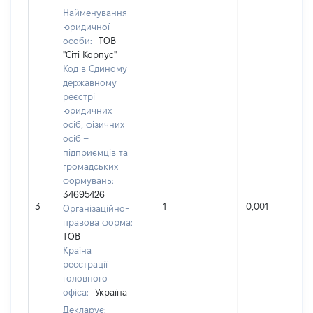
Найменування
юридичної
особи:
ТОВ
"Сіті Корпус"
Код в Єдиному
державному
реєстрі
юридичних
осіб, фізичних
осіб –
підприємців та
громадських
формувань:
34695426
3
1
0,001
Організаційно-
правова форма:
ТОВ
Країна
реєстрації
головного
офіса:
Україна
Декларує: