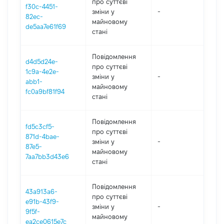
про суттєві
f30c-4451-
зміни y
-
202
82ec-
майновому
de5aa7e61f69
стані
Повідомлення
d4d5d24e-
про суттєві
1c9a-4e2e-
зміни y
-
202
abb1-
майновому
fc0a9bf81f94
стані
Повідомлення
fd5c3cf5-
про суттєві
871d-4bae-
зміни y
-
202
87e5-
майновому
7aa7bb3d43e6
стані
Повідомлення
43a913a6-
про суттєві
e91b-43f9-
зміни y
-
202
9f5f-
майновому
ea2ce0615e7c