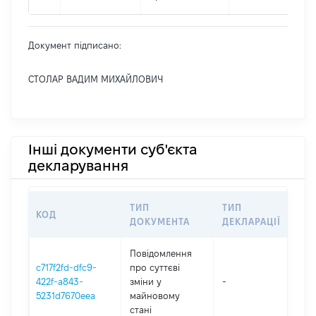
Документ підписано:
СТОЛАР ВАДИМ МИХАЙЛОВИЧ
Інші документи суб'єкта
декларування
ТИП
ТИП
КОД
ПЕ
ДОКУМЕНТА
ДЕКЛАРАЦІЇ
Повідомлення
c717f2fd-dfc9-
про суттєві
422f-a843-
зміни y
-
202
5231d7670eea
майновому
стані