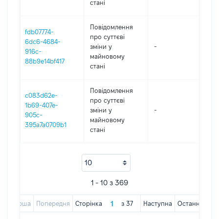
стані
Повідомлення
fdb07774-
про суттєві
6dc6-4684-
зміни y
-
202
916c-
майновому
88b9e14bf417
стані
Повідомлення
c083d62e-
про суттєві
1b69-407e-
зміни y
-
202
905c-
майновому
395a7a0709b1
стані
1 - 10 з 369
Перша
Попередня
Сторінка
з
37
Наступна
Остання