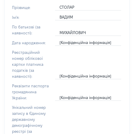
СТОЛАР
Прізвище:
ВАДИМ
Ім'я:
По батькові (за
МИХАЙЛОВИЧ
наявності):
[Конфіденційна інформація]
Дата народження:
Реєстраційний
номер облікової
картки платника
податків (за
[Конфіденційна інформація]
наявності):
Реквізити паспорта
громадянина
[Конфіденційна інформація]
України:
Унікальний номер
запису в Єдиному
державному
демографічному
реєстрі (за