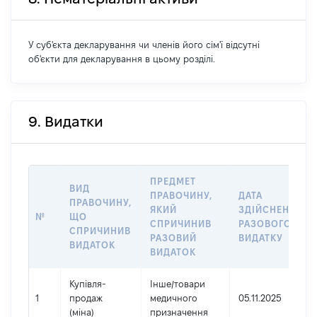
У суб'єкта декларування чи членів його сім'ї відсутні
об'єкти для декларування в цьому розділі.
9. Видатки
ПРЕДМЕТ
ВИД
ПРАВОЧИНУ,
ДАТА
ПРАВОЧИНУ,
ЯКИЙ
ЗДІЙСНЕННЯ
№
ЩО
СПРИЧИНИВ
РАЗОВОГО
СПРИЧИНИВ
РАЗОВИЙ
ВИДАТКУ
ВИДАТОК
ВИДАТОК
Купівля-
Інше
/
товари
1
продаж
медичного
05.11.2025
(міна)
призначення