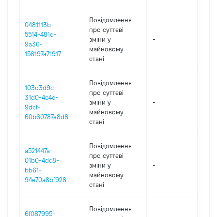
Повідомлення
0481113b-
про суттєві
5514-481c-
зміни y
-
202
9a36-
майновому
156197a71917
стані
Повідомлення
103d3d9c-
про суттєві
31d0-4e4d-
зміни y
-
202
9dcf-
майновому
60b60787a8d8
стані
Повідомлення
a521447a-
про суттєві
01b0-4dc8-
зміни y
-
202
bb61-
майновому
94e70a8bf928
стані
Повідомлення
6f087995-