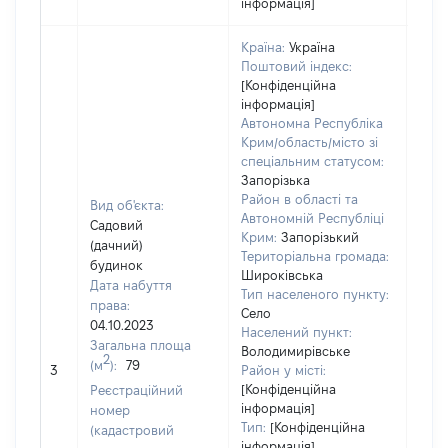
інформація]
Країна:
Україна
Поштовий індекс:
[Конфіденційна
інформація]
Автономна Республіка
Крим/область/місто зі
спеціальним статусом:
Запорізька
Район в області та
Вид об'єкта:
Автономній Республіці
Садовий
Крим:
Запорізький
(дачний)
Територіальна громада:
будинок
Широківська
Дата набуття
Тип населеного пункту:
права:
Село
04.10.2023
Населений пункт:
Загальна площа
Володимирівське
[Не
2
(м
):
79
3
Район у місті:
заст
[Конфіденційна
Реєстраційний
інформація]
номер
Тип:
[Конфіденційна
(кадастровий
інформація]