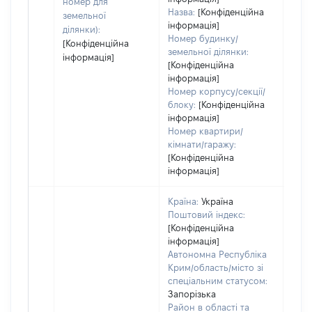
номер для
Назва:
[Конфіденційна
земельної
інформація]
ділянки):
Номер будинку/
[Конфіденційна
земельної ділянки:
інформація]
[Конфіденційна
інформація]
Номер корпусу/секції/
блоку:
[Конфіденційна
інформація]
Номер квартири/
кімнати/гаражу:
[Конфіденційна
інформація]
Країна:
Україна
Поштовий індекс:
[Конфіденційна
інформація]
Автономна Республіка
Крим/область/місто зі
спеціальним статусом:
Запорізька
Район в області та