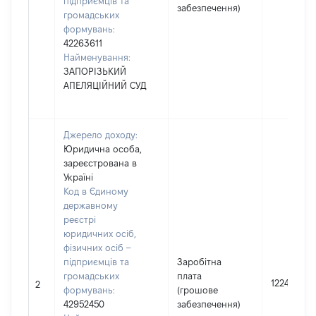
підприємців та
забезпечення)
громадських
формувань:
42263611
Найменування:
ЗАПОРІЗЬКИЙ
АПЕЛЯЦІЙНИЙ СУД
Джерело доходу:
Юридична особа,
зареєстрована в
Україні
Код в Єдиному
державному
реєстрі
юридичних осіб,
фізичних осіб –
підприємців та
Заробітна
громадських
плата
122424
2
формувань:
(грошове
42952450
забезпечення)