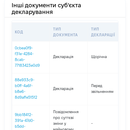
Інші документи суб'єкта
декларування
ТИП
ТИП
КОД
П
ДОКУМЕНТА
ДЕКЛАРАЦІЇ
0cbea0f9-
f31e-4284-
Декларація
Щорічна
2
8cab-
77183423e0d9
88e933c9-
01
b0ff-4a6f-
Перед
Декларація
-
b8e6-
звільненням
22
8d9affe51512
Повідомлення
9bb18412-
про суттєві
391a-47d0-
зміни y
-
2
b5dd-
майновому