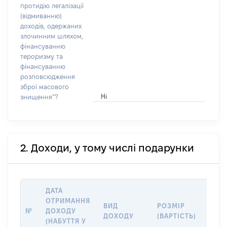
протидію легалізації
(відмиванню)
доходів, одержаних
злочинним шляхом,
фінансуванню
тероризму та
фінансуванню
розповсюдження
зброї масового
Ні
знищення”?
2. Доходи, у тому числі подарунки
ДАТА
ОТРИМАННЯ
ВИД
РОЗМІР
ІНФ
№
ДОХОДУ
ДОХОДУ
(ВАРТІСТЬ)
ПРО
(НАБУТТЯ У