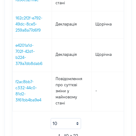
стані
162c2f2f-e792-
49dc-8ce5-
Декларація
Щорічна
2
259a8a77d6f9
e4201a1d-
702f-42d1-
Декларація
Щорічна
20
b224-
379a7db8dab6
Повідомлення
f2ac8bb7-
про суттєві
c332-44c0-
зміни y
-
20
81d2-
майновому
3f61bb4ba9e4
стані
1 - 10 з 22