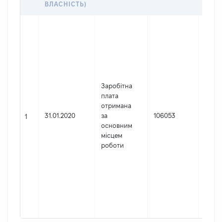
ВЛАСНІСТЬ)
Джер
Юрид
особа
заре
в Укр
Найм
Заробітна
Офіс
плата
Гене
отримана
прок
31.01.2020
за
106053
Код 
1
основним
держ
місцем
реєст
роботи
юрид
осіб,
осіб 
підпр
гром
форм
0003