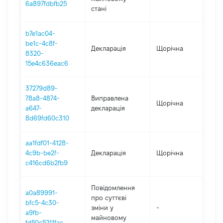
6a897fdbfb25
стані
b7e1ac04-
be1c-4c8f-
Декларація
Щорічна
2
8320-
15e4c636eac6
37279d89-
78a8-4874-
Виправлена
Щорічна
2
a647-
декларація
8d69fd60c310
aa1fdf01-4128-
4c9b-be2f-
Декларація
Щорічна
2
c416cd6b2fb9
Повідомлення
a0a89991-
про суттєві
bfc5-4c30-
зміни y
-
2
a9fb-
майновому
fd50c5211fac