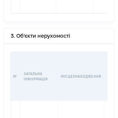
3. Об'єкти нерухомості
ВАРТ
ДАТУ
НАБУ
ЗАГАЛЬНА
ПРАВ
№
МІСЦЕЗНАХОДЖЕННЯ
ІНФОРМАЦІЯ
ЗА
ОСТ
ГРО
ОЦІ