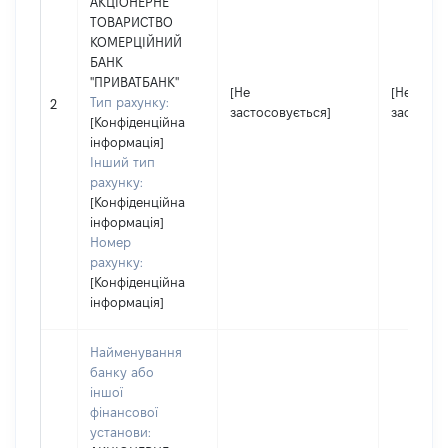
АКЦІОНЕРНЕ
ТОВАРИСТВО
КОМЕРЦІЙНИЙ
БАНК
"ПРИВАТБАНК"
[Не
[Не
Тип рахунку:
2
застосовується]
застосов
[Конфіденційна
інформація]
Інший тип
рахунку:
[Конфіденційна
інформація]
Номер
рахунку:
[Конфіденційна
інформація]
Найменування
банку або
іншої
фінансової
установи: