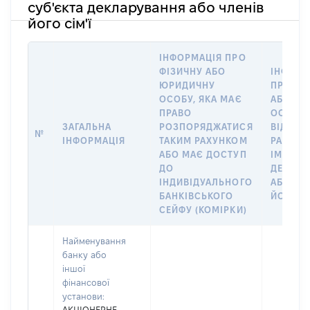
суб'єкта декларування або членів
його сім'ї
ІНФОРМАЦІЯ ПРО
ФІЗИЧНУ АБО
ІНФОРМ
ЮРИДИЧНУ
ПРО ФІ
ОСОБУ, ЯКА МАЄ
АБО Ю
ПРАВО
ОСОБУ,
ЗАГАЛЬНА
РОЗПОРЯДЖАТИСЯ
ВІДКРИ
№
ІНФОРМАЦІЯ
ТАКИМ РАХУНКОМ
РАХУНО
АБО МАЄ ДОСТУП
ІМ’Я СУ
ДО
ДЕКЛАР
ІНДИВІДУАЛЬНОГО
АБО ЧЛ
БАНКІВСЬКОГО
ЙОГО СІ
СЕЙФУ (КОМІРКИ)
Найменування
банку або
іншої
фінансової
установи: