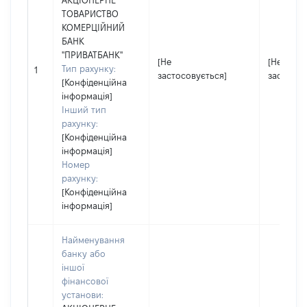
АКЦІОНЕРНЕ
ТОВАРИСТВО
КОМЕРЦІЙНИЙ
БАНК
"ПРИВАТБАНК"
[Не
[Не
Тип рахунку:
1
застосовується]
застосов
[Конфіденційна
інформація]
Інший тип
рахунку:
[Конфіденційна
інформація]
Номер
рахунку:
[Конфіденційна
інформація]
Найменування
банку або
іншої
фінансової
установи: