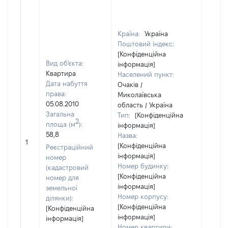
Країна:
Україна
Поштовий індекс:
[Конфіденційна
Вид об'єкта:
інформація]
Квартира
Населений пункт:
Дата набуття
Очаків /
права:
Миколаївська
05.08.2010
область / Україна
Загальна
Тип:
[Конфіденційна
2
площа (м
):
інформація]
58,8
Назва:
[Не ві
1
[Конфіденційна
Реєстраційний
інформація]
номер
Номер будинку:
(кадастровий
[Конфіденційна
номер для
інформація]
земельної
Номер корпусу:
ділянки):
[Конфіденційна
[Конфіденційна
інформація]
інформація]
Номер квартири: