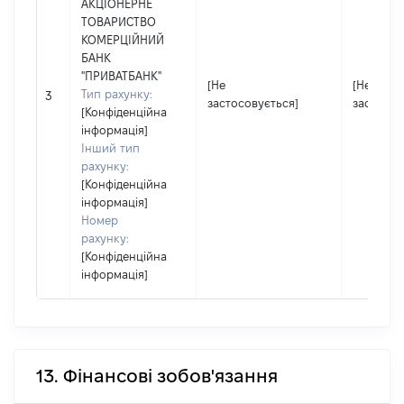
АКЦІОНЕРНЕ
ТОВАРИСТВО
КОМЕРЦІЙНИЙ
БАНК
"ПРИВАТБАНК"
[Не
[Не
Тип рахунку:
3
застосовується]
застосов
[Конфіденційна
інформація]
Інший тип
рахунку:
[Конфіденційна
інформація]
Номер
рахунку:
[Конфіденційна
інформація]
13. Фінансові зобов'язання