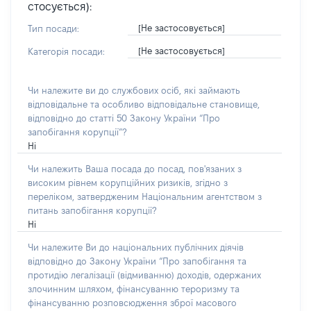
стосується):
[Не застосовується]
Тип посади:
[Не застосовується]
Категорія посади:
Чи належите ви до службових осіб, які займають
відповідальне та особливо відповідальне становище,
відповідно до статті 50 Закону України “Про
запобігання корупції”?
Ні
Чи належить Ваша посада до посад, пов'язаних з
високим рівнем корупційних ризиків, згідно з
переліком, затвердженим Національним агентством з
питань запобігання корупції?
Ні
Чи належите Ви до національних публічних діячів
відповідно до Закону України “Про запобігання та
протидію легалізації (відмиванню) доходів, одержаних
злочинним шляхом, фінансуванню тероризму та
фінансуванню розповсюдження зброї масового