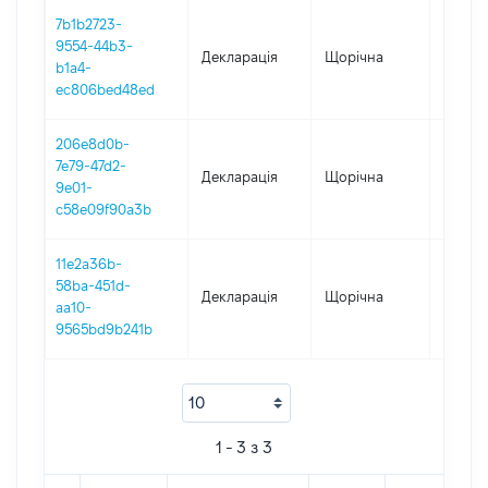
7b1b2723-
9554-44b3-
Декларація
Щорічна
2018
b1a4-
ec806bed48ed
206e8d0b-
7e79-47d2-
Декларація
Щорічна
2017
9e01-
c58e09f90a3b
11e2a36b-
58ba-451d-
Декларація
Щорічна
2016
aa10-
9565bd9b241b
1 - 3 з 3