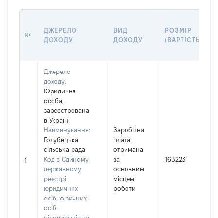
ДЖЕРЕЛО
ВИД
РОЗМІР
№
ДОХОДУ
ДОХОДУ
(ВАРТІСТЬ)
Джерело
доходу:
Юридична
особа,
зареєстрована
в Україні
Найменування:
Заробітна
Голубецька
плата
І
сільська рада
отримана
Код в Єдиному
за
163223
1
державному
основним
(
реєстрі
місцем
юридичних
роботи
осіб, фізичних
осіб –
підприємців та