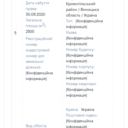
Дата набуття
Крижопільський
права:
район / Вінницька
30.09.2020
область / Україна
Загальна
Тип:
[Конфіденційна
2
площа (м
):
інформація]
2500
Назва:
[Не ві
5
[Конфіденційна
Реєстраційний
інформація]
номер
Номер будинку:
(кадастровий
[Конфіденційна
номер для
інформація]
земельної
Номер корпусу:
ділянки):
[Конфіденційна
[Конфіденційна
інформація]
інформація]
Номер квартири:
[Конфіденційна
інформація]
Країна:
Україна
Поштовий індекс:
[Конфіденційна
Вид об'єкта:
інформація]