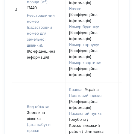
площа (м
):
інформація]
17440
Назва:
[Не ві
3
[Конфіденційна
Реєстраційний
інформація]
номер
Номер будинку:
(кадастровий
[Конфіденційна
номер для
інформація]
земельної
Номер корпусу:
ділянки):
[Конфіденційна
[Конфіденційна
інформація]
інформація]
Номер квартири:
[Конфіденційна
інформація]
Країна:
Україна
Поштовий індекс:
[Конфіденційна
Вид об'єкта:
інформація]
Земельна
Населений пункт:
ділянка
Голубече /
Дата набуття
Крижопільський
права:
район / Вінницька