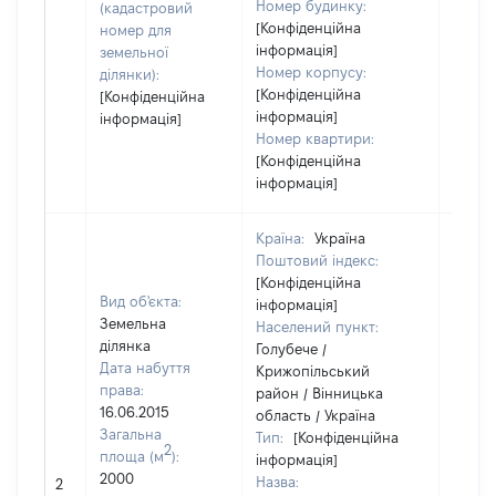
Номер будинку:
(кадастровий
[Конфіденційна
номер для
інформація]
земельної
Номер корпусу:
ділянки):
[Конфіденційна
[Конфіденційна
інформація]
інформація]
Номер квартири:
[Конфіденційна
інформація]
Країна:
Україна
Поштовий індекс:
[Конфіденційна
Вид об'єкта:
інформація]
Земельна
Населений пункт:
ділянка
Голубече /
Дата набуття
Крижопільський
права:
район / Вінницька
16.06.2015
область / Україна
Загальна
Тип:
[Конфіденційна
2
площа (м
):
інформація]
2000
Назва:
[Не ві
2