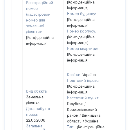
[Конфіденційна
Реєстраційний
інформація]
номер
Номер будинку:
(кадастровий
[Конфіденційна
номер для
інформація]
земельної
Номер корпусу:
ділянки):
[Конфіденційна
[Конфіденційна
інформація]
інформація]
Номер квартири:
[Конфіденційна
інформація]
Країна:
Україна
Поштовий індекс:
[Конфіденційна
Вид об'єкта:
інформація]
Земельна
Населений пункт:
ділянка
Голубече /
Дата набуття
Крижопільський
права:
район / Вінницька
22.05.2006
область / Україна
Загальна
Тип:
[Конфіденційна
2