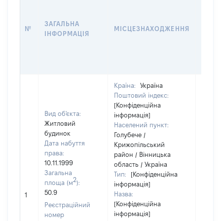
ДАТУ
НАБУ
ЗАГАЛЬНА
ПРАВ
№
МІСЦЕЗНАХОДЖЕННЯ
ІНФОРМАЦІЯ
ЗА
ОСТ
ГРО
ОЦІ
Країна:
Україна
Поштовий індекс:
[Конфіденційна
Вид об'єкта:
інформація]
Житловий
Населений пункт:
будинок
Голубече /
Дата набуття
Крижопільський
права:
район / Вінницька
10.11.1999
область / Україна
Загальна
Тип:
[Конфіденційна
2
площа (м
):
інформація]
50.9
Назва:
[Не ві
1
[Конфіденційна
Реєстраційний
інформація]
номер