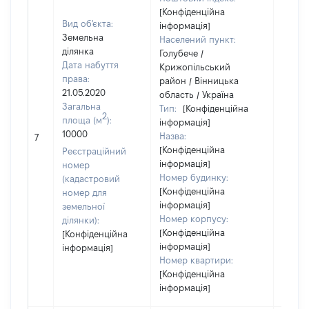
[Конфіденційна
Вид об'єкта:
інформація]
Земельна
Населений пункт:
ділянка
Голубече /
Дата набуття
Крижопільський
права:
район / Вінницька
21.05.2020
область / Україна
Загальна
Тип:
[Конфіденційна
2
площа (м
):
інформація]
10000
Назва:
[Не ві
7
[Конфіденційна
Реєстраційний
інформація]
номер
Номер будинку:
(кадастровий
[Конфіденційна
номер для
інформація]
земельної
Номер корпусу:
ділянки):
[Конфіденційна
[Конфіденційна
інформація]
інформація]
Номер квартири:
[Конфіденційна
інформація]