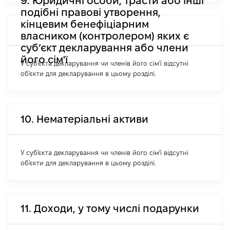
9. Юридичні особи, трасти або інші
подібні правові утворення,
кінцевим бенефіціарним
власником (контролером) яких є
суб’єкт декларування або члени
його сім'ї
У суб'єкта декларування чи членів його сім'ї відсутні
об'єкти для декларування в цьому розділі.
10. Нематеріальні активи
У суб'єкта декларування чи членів його сім'ї відсутні
об'єкти для декларування в цьому розділі.
11. Доходи, у тому числі подарунки