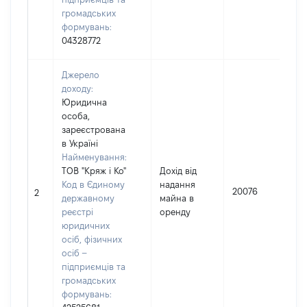
громадських
формувань:
04328772
Джерело
доходу:
Юридична
особа,
зареєстрована
в Україні
Найменування:
ТОВ "Кряж і Ко"
Дохід від
І
Код в Єдиному
надання
20076
2
державному
майна в
реєстрі
оренду
(
юридичних
осіб, фізичних
осіб –
підприємців та
громадських
формувань: