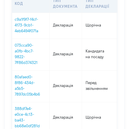
ТИП
ТИП
КОД
ПЕР
ДОКУМЕНТА
ДЕКЛАРАЦІЇ
c9a1f9f7-f4cf-
4173-9cb1-
Декларація
Щорічна
2025
4eb6494f071a
073cca90-
a0fb-4bc7-
Кандидата
Декларація
2024
9822-
на посаду
7ff86d374321
80afaed0-
01.01
8f86-434d-
Перед
Декларація
-
a5b5-
звільненням
15.04
7897dc05b4b6
388df7e4-
e0ce-4c13-
Декларація
Щорічна
2024
ba43-
bb68e0df281d