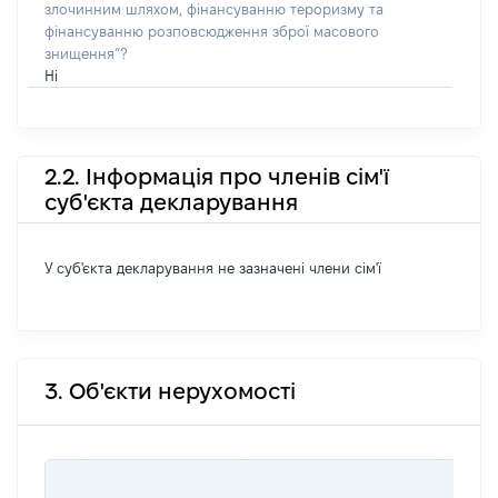
злочинним шляхом, фінансуванню тероризму та
фінансуванню розповсюдження зброї масового
знищення”?
Ні
2.2. Інформація про членів сім'ї
суб'єкта декларування
У суб'єкта декларування не зазначені члени сім'ї
3. Об'єкти нерухомості
ВАРТ