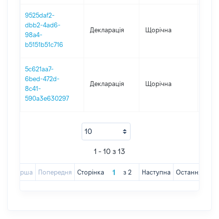
9525daf2-
dbb2-4ad6-
Декларація
Щорічна
2019
98a4-
b5151b51c716
5c621aa7-
6bed-472d-
Декларація
Щорічна
2018
8c41-
590a3e630297
1 - 10 з 13
Перша
Попередня
Сторінка
з
2
Наступна
Остання