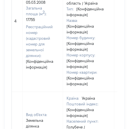
05.03.2008
область / Україна
Загальна
Тип:
[Конфіденційна
2
площа (м
):
інформація]
17755
Назва:
[Не ві
4
[Конфіденційна
Реєстраційний
інформація]
номер
Номер будинку:
(кадастровий
[Конфіденційна
номер для
інформація]
земельної
Номер корпусу:
ділянки):
[Конфіденційна
[Конфіденційна
інформація]
інформація]
Номер квартири:
[Конфіденційна
інформація]
Країна:
Україна
Поштовий індекс:
[Конфіденційна
Вид об'єкта:
інформація]
Земельна
Населений пункт:
ділянка
Голубече /