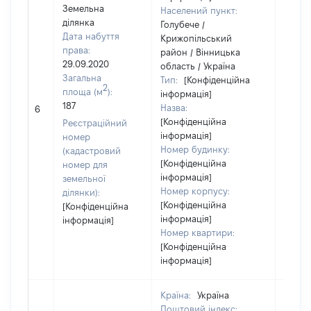
Земельна
Населений пункт:
ділянка
Голубече /
Дата набуття
Крижопільський
права:
район / Вінницька
29.09.2020
область / Україна
Загальна
Тип:
[Конфіденційна
2
площа (м
):
інформація]
187
Назва:
[Не ві
6
[Конфіденційна
Реєстраційний
інформація]
номер
Номер будинку:
(кадастровий
[Конфіденційна
номер для
інформація]
земельної
Номер корпусу:
ділянки):
[Конфіденційна
[Конфіденційна
інформація]
інформація]
Номер квартири:
[Конфіденційна
інформація]
Країна:
Україна
Поштовий індекс: