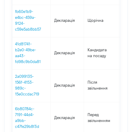
fb60e1b9-
e4bc-459a-
Декларація
Щорічна
2023
9124-
c59e5ab8bb57
41d81741-
b2e0-49be-
Кандидата
Декларація
2022
aa43-
на посаду
fd98c9b0da81
2a099135-
156f-4153-
Після
Декларація
2020
989c-
звільнення
15e0ccdac719
6b80784c-
01.01
7191-44d4-
Перед
Декларація
-
a9bb-
звільненням
30.0
c47fe29b8f3d