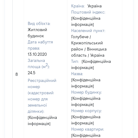
Країна:
Україна
Поштовий індекс:
[Конфіденційна
Вид об'єкта:
інформація]
Житловий
Населений пункт:
будинок
Голубече /
Дата набуття
Крижопільський
права:
район / Вінницька
13.10.2020
область / Україна
Загальна
Тип:
[Конфіденційна
2
площа (м
):
інформація]
24.5
Назва:
[Не ві
8
[Конфіденційна
Реєстраційний
інформація]
номер
Номер будинку:
(кадастровий
[Конфіденційна
номер для
інформація]
земельної
Номер корпусу:
ділянки):
[Конфіденційна
[Конфіденційна
інформація]
інформація]
Номер квартири:
[Конфіденційна