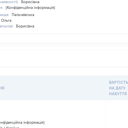
наявності):
Борисівна
ня:
[Конфіденційна інформація]
вище:
Пальчевська
Ольга
атькові:
Борисівна
ВАРТІСТ
НЯ
НА ДАТУ
НАБУТТЯ
онфіденційна інформація]