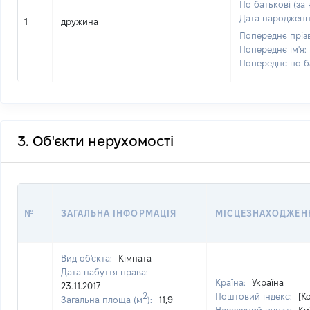
По батькові (за 
Дата народжен
1
дружина
Попереднє пріз
Попереднє ім'я:
Попереднє по б
3. Об'єкти нерухомості
№
ЗАГАЛЬНА ІНФОРМАЦІЯ
МІСЦЕЗНАХОДЖЕН
Вид об'єкта:
Кімната
Дата набуття права:
Країна:
Україна
23.11.2017
2
Поштовий індекс:
[К
Загальна площа (м
):
11,9