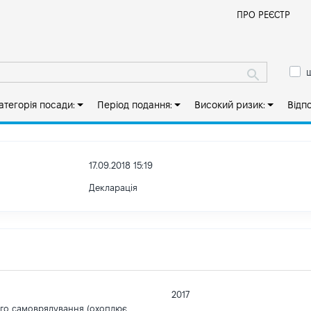
Й
ПРО РЕЄСТР
ш
атегорія посади:
Період подання:
Високий ризик:
Відп
17.09.2018 15:19
Декларація
2017
ого самоврядування (охоплює