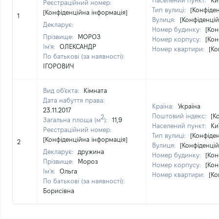
Населений пункт:
Ки
Реєстраційний номер:
Тип вулиці:
[Конфіде
[Конфіденційна інформація]
1
Вулиця:
[Конфіденцій
Декларує:
Номер будинку:
[Кон
Прізвище:
МОРОЗ
Номер корпусу:
[Кон
Ім'я:
ОЛЕКСАНДР
Номер квартири:
[Ко
По батькові (за наявності):
ІГОРОВИЧ
Вид об'єкта:
Кімната
Дата набуття права:
Країна:
Україна
23.11.2017
Поштовий індекс:
[К
2
Загальна площа (м
):
11,9
Населений пункт:
Ки
Реєстраційний номер:
Тип вулиці:
[Конфіде
[Конфіденційна інформація]
2
Вулиця:
[Конфіденцій
Декларує:
дружина
Номер будинку:
[Кон
Прізвище:
Мороз
Номер корпусу:
[Кон
Ім'я:
Ольга
Номер квартири:
[Ко
По батькові (за наявності):
Борисівна