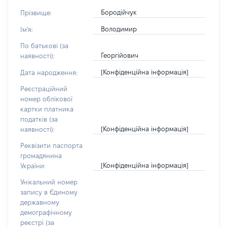
Бородійчук
Прізвище:
Володимир
Ім'я:
По батькові (за
Георгійович
наявності):
[Конфіденційна інформація]
Дата народження:
Реєстраційний
номер облікової
картки платника
податків (за
[Конфіденційна інформація]
наявності):
Реквізити паспорта
громадянина
[Конфіденційна інформація]
України:
Унікальний номер
запису в Єдиному
державному
демографічному
реєстрі (за