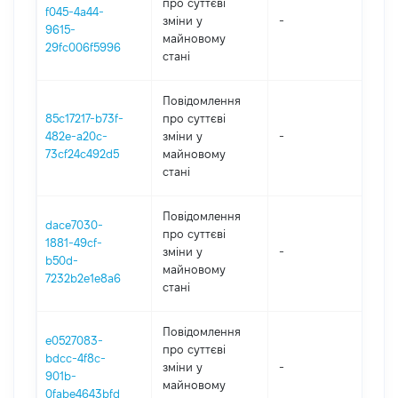
про суттєві
f045-4a44-
зміни y
-
2
9615-
майновому
29fc006f5996
стані
Повідомлення
85c17217-b73f-
про суттєві
482e-a20c-
зміни y
-
2
73cf24c492d5
майновому
стані
Повідомлення
dace7030-
про суттєві
1881-49cf-
зміни y
-
2
b50d-
майновому
7232b2e1e8a6
стані
Повідомлення
e0527083-
про суттєві
bdcc-4f8c-
зміни y
-
2
901b-
майновому
0fabe4643bfd