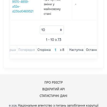
9570-4859-
зміни y
-
2
a52e-
майновому
d23bd0469521
стані
1 - 10 з 73
Перша
Попередня
Сторінка
з
8
Наступна
Остання
ПРО РЕЄСТР
ВІДКРИТИЙ АРІ
СТАТИСТИЧНІ ДАНІ
Національне агентство з питань запобігання корупції
© 2026,