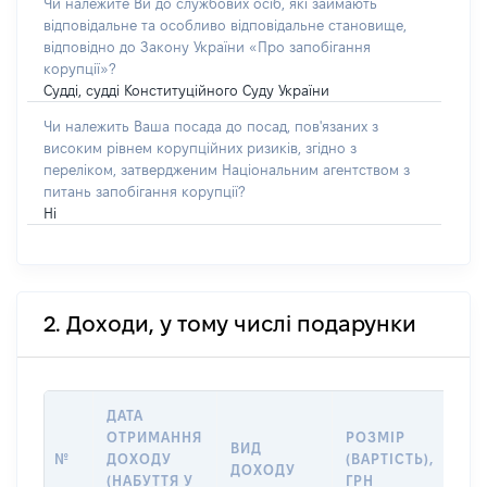
Чи належите Ви до службових осіб, які займають
відповідальне та особливо відповідальне становище,
відповідно до Закону України «Про запобігання
корупції»?
Судді, судді Конституційного Суду України
Чи належить Ваша посада до посад, пов'язаних з
високим рівнем корупційних ризиків, згідно з
переліком, затвердженим Національним агентством з
питань запобігання корупції?
Ні
2. Доходи, у тому числі подарунки
ДАТА
ІН
ОТРИМАННЯ
РОЗМІР
ВИД
ПР
№
ДОХОДУ
(ВАРТІСТЬ),
ДОХОДУ
(Д
(НАБУТТЯ У
ГРН