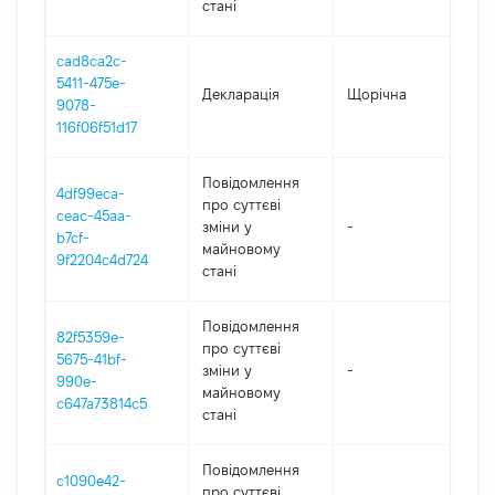
стані
cad8ca2c-
5411-475e-
Декларація
Щорічна
2
9078-
116f06f51d17
Повідомлення
4df99eca-
про суттєві
ceac-45aa-
зміни y
-
2
b7cf-
майновому
9f2204c4d724
стані
Повідомлення
82f5359e-
про суттєві
5675-41bf-
зміни y
-
2
990e-
майновому
c647a73814c5
стані
Повідомлення
c1090e42-
про суттєві