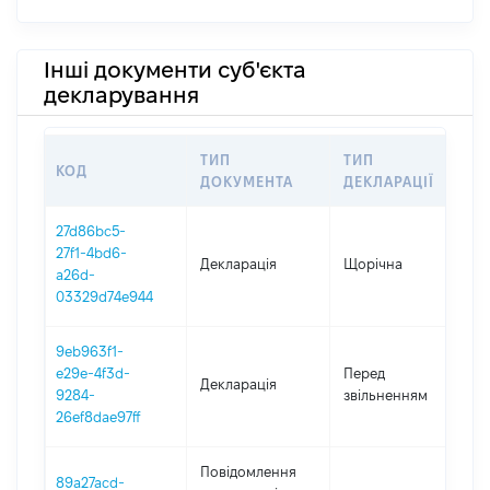
Інші документи суб'єкта
декларування
ТИП
ТИП
КОД
П
ДОКУМЕНТА
ДЕКЛАРАЦІЇ
27d86bc5-
27f1-4bd6-
Декларація
Щорічна
2
a26d-
03329d74e944
9eb963f1-
01
e29e-4f3d-
Перед
Декларація
-
9284-
звільненням
20
26ef8dae97ff
Повідомлення
89a27acd-