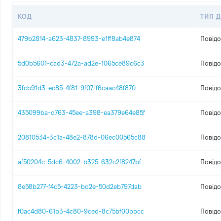
КОД
ТИП 
479b2814-a623-4837-8993-e1ff8ab4e874
Повідо
5d0b5601-cad3-472a-ad2e-1065ce89c6c3
Повідо
3fcb91d3-ec85-4f81-9f07-f6caac48f870
Повідо
435099ba-d763-45ee-a398-ea379e64e85f
Повідо
20810534-3c1a-48e2-878d-06ec00565c88
Повідо
af50204c-5dc6-4002-b325-632c2f8247bf
Повідо
8e58b277-f4c5-4223-bd2e-50d2eb797dab
Повідо
f0ac4d80-61b3-4c80-9ced-8c75bf00bbcc
Повідо