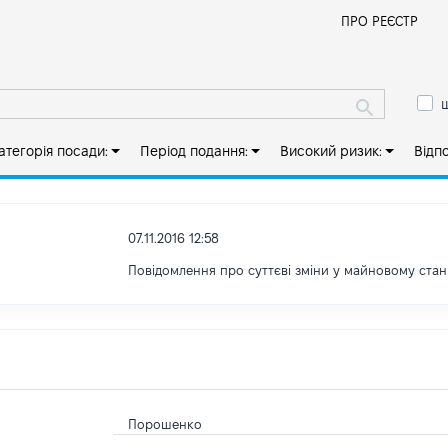
Й
ПРО РЕЄСТР
ш
атегорія посади:
Період подання:
Високий ризик:
Відп
07.11.2016 12:58
Повідомлення про суттєві зміни y майновому стан
Порошенко