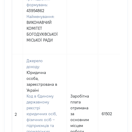
формувань:
43954862
Найменування:
ВИКОНАВЧИЙ
КОМІТЕТ
БОГОДУХІВСЬКОЇ
МІСЬКОЇ РАДИ
Джерело
доходу:
Юридична
особа,
зареєстрована в
Україні
Код в Єдиному
Заробітна
державному
плата
реєстрі
отримана
юридичних осіб,
за
61502
2
фізичних осіб –
основним
підприємців та
місцем
громадських
роботи