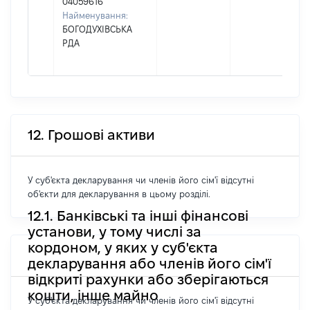
04059616
Найменування:
БОГОДУХІВСЬКА
РДА
12. Грошові активи
У суб'єкта декларування чи членів його сім'ї відсутні
об'єкти для декларування в цьому розділі.
12.1. Банківські та інші фінансові
установи, у тому числі за
кордоном, у яких у суб'єкта
декларування або членів його сім'ї
відкриті рахунки або зберігаються
кошти, інше майно
У суб'єкта декларування чи членів його сім'ї відсутні