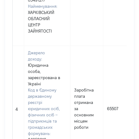
03491277
Найменування:
ХАРКІВСЬКИЙ
ОБЛАСНИЙ
ЦЕНТР
ЗАЙНЯТОСТІ
Джерело
доходу:
Юридична
особа,
зареєстрована в
Україні
Код в Єдиному
Заробітна
державному
плата
реєстрі
отримана
юридичних осіб,
за
65507
4
фізичних осіб –
основним
підприємців та
місцем
громадських
роботи
формувань: