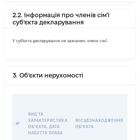
2.2. Інформація про членів сім'ї
суб'єкта декларування
У суб'єкта декларування не зазначені члени сім'ї
3. Об'єкти нерухомості
ВАР
ВИД ТА
ДАТ
ХАРАКТЕРИСТИКА
МІСЦЕЗНАХОДЖЕННЯ
ПРА
№
ОБʼЄКТА, ДАТА
ОБʼЄКТА
ОС
НАБУТТЯ ПРАВА
ГР
ОЦІ