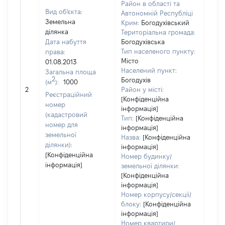
Район в області та
Вид об'єкта:
Автономній Республіці
Земельна
Крим:
Богодухівський
ділянка
Територіальна громада:
Дата набуття
Богодухівська
Тип населеного пункту:
права:
Місто
01.08.2013
Населений пункт:
Загальна площа
2
Богодухів
(м
):
1000
[Не
2
Район у місті:
заст
Реєстраційний
[Конфіденційна
номер
інформація]
(кадастровий
Тип:
[Конфіденційна
номер для
інформація]
земельної
Назва:
[Конфіденційна
ділянки):
інформація]
[Конфіденційна
Номер будинку/
інформація]
земельної ділянки:
[Конфіденційна
інформація]
Номер корпусу/секції/
блоку:
[Конфіденційна
інформація]
Номер квартири/