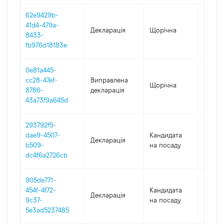
62e9429b-
41d4-479a-
Декларація
Щорічна
2022
8433-
fb976d18183e
0e81a445-
cc28-47ef-
Виправлена
Щорічна
2021
8786-
декларація
43a73f9a645d
293792f5-
dae9-4507-
Кандидата
Декларація
2020
b509-
на посаду
dc4f6a2726cb
905de771-
454f-4f72-
Кандидата
Декларація
2016
9c37-
на посаду
5e3ad5237485