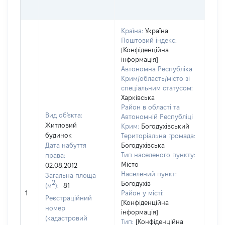
Країна:
Україна
Поштовий індекс:
[Конфіденційна
інформація]
Автономна Республіка
Крим/область/місто зі
спеціальним статусом:
Харківська
Район в області та
Вид об'єкта:
Автономній Республіці
Житловий
Крим:
Богодухівський
будинок
Територіальна громада:
Дата набуття
Богодухівська
Тип населеного пункту:
права:
Місто
02.08.2012
Населений пункт:
Загальна площа
2
Богодухів
(м
):
81
[Не
1
Район у місті:
заст
Реєстраційний
[Конфіденційна
номер
інформація]
(кадастровий
Тип:
[Конфіденційна