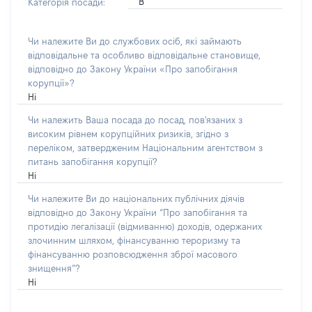
В
Категорія посади:
Чи належите Ви до службових осіб, які займають
відповідальне та особливо відповідальне становище,
відповідно до Закону України «Про запобігання
корупції»?
Ні
Чи належить Ваша посада до посад, пов'язаних з
високим рівнем корупційних ризиків, згідно з
переліком, затвердженим Національним агентством з
питань запобігання корупції?
Ні
Чи належите Ви до національних публічних діячів
відповідно до Закону України “Про запобігання та
протидію легалізації (відмиванню) доходів, одержаних
злочинним шляхом, фінансуванню тероризму та
фінансуванню розповсюдження зброї масового
знищення”?
Ні