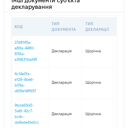
Інші документи суб'єкта
декларування
ТИП
ТИП
КОД
ПЕРІ
ДОКУМЕНТА
ДЕКЛАРАЦІЇ
27d8145a-
e89a-4480-
Декларація
Щорічна
2025
836a-
e39631bbf4ff
4c14e0fa-
e129-4be6-
Декларація
Щорічна
2024
b09a-
d65fe14ff657
9bda69a5-
3a6f-42c7-
Декларація
Щорічна
2023
bc4c-
da9ede41e0cc