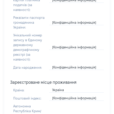
картки платника
податків (за
наявності):
Реквізити паспорта
[Конфіденційна інформація]
громадянина
України:
Унікальний номер
запису в Єдиному
державному
[Конфіденційна інформація]
демографічному
реєстрі (за
наявності):
[Конфіденційна інформація]
Дата народження:
Зареєстроване місце проживання
Україна
Країна:
[Конфіденційна інформація]
Поштовий індекс:
Автономна
Республіка Крим/