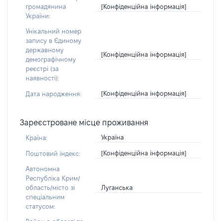
[Конфіденційна інформація]
громадянина
України:
Унікальний номер
запису в Єдиному
державному
[Конфіденційна інформація]
демографічному
реєстрі (за
наявності):
[Конфіденційна інформація]
Дата народження:
Зареєстроване місце проживання
Україна
Країна:
[Конфіденційна інформація]
Поштовий індекс:
Автономна
Республіка Крим/
Луганська
область/місто зі
спеціальним
статусом: