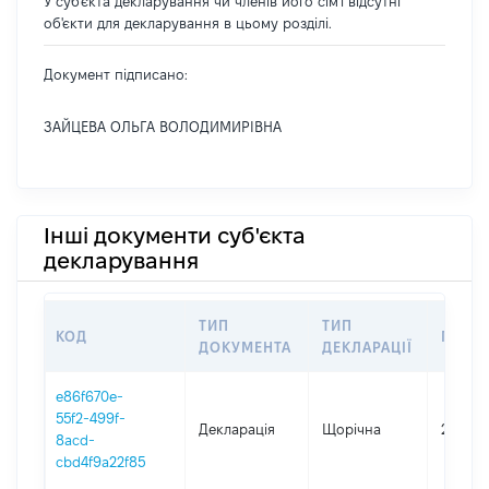
У суб'єкта декларування чи членів його сім'ї відсутні
об'єкти для декларування в цьому розділі.
Документ підписано:
ЗАЙЦЕВА ОЛЬГА ВОЛОДИМИРІВНА
Інші документи суб'єкта
декларування
ТИП
ТИП
КОД
ПЕРІ
ДОКУМЕНТА
ДЕКЛАРАЦІЇ
e86f670e-
55f2-499f-
Декларація
Щорічна
2025
8acd-
cbd4f9a22f85