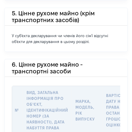
5. Цінне рухоме майно (крім
транспортних засобів)
У суб'єкта декларування чи членів його сім'ї відсутні
об'єкти для декларування в цьому розділі.
6. Цінне рухоме майно -
транспортні засоби
ВИД, ЗАГАЛЬНА
ВАРТІСТЬ Н
ІНФОРМАЦІЯ ПРО
МАРКА,
ДАТУ НАБУТ
ОБʼЄКТ,
МОДЕЛЬ,
ПРАВА АБО 
№
ІДЕНТИФІКАЦІЙНИЙ
РІК
ОСТАННЬО
НОМЕР (ЗА
ВИПУСКУ
ГРОШОВОЮ
НАЯВНОСТІ), ДАТА
ОЦІНКОЮ, Г
НАБУТТЯ ПРАВА