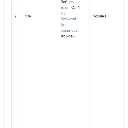
Зайцев
Ім'я:
Юрій
По
2
син
Україна
Д
батькові
(за
наявності):
Ігорович