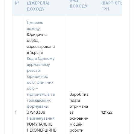
ВИД
№
(ДЖЕРЕЛА)
(ВАРТІСТЬ),
ДОХОДУ
ДОХОДУ
ГРН
Джерело
доходу:
Юридична
особа,
зареєстрована
в Україні
Код в Єдиному
державному
реєстрі
юридичних
осіб, фізичних
осіб –
підприємців та
Заробітна
громадських
плата
формувань:
отримана
37948306
за
121722
1
Найменування:
основним
КОМУНАЛЬНЕ
місцем
НЕКОМЕРЦІЙНЕ
роботи