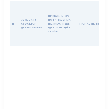
П
І
Б
ПРІЗВИЩЕ, ІМʼЯ,
І
ЗВʼЯЗОК ІЗ
ПО БАТЬКОВІ (ЗА
№
СУБʼЄКТОМ
НАЯВНОСТІ) ДЛЯ
ГРОМАДЯНСТВО
У
ДЕКЛАРУВАННЯ
ІДЕНТИФІКАЦІЇ В
Д
УКРАЇНІ