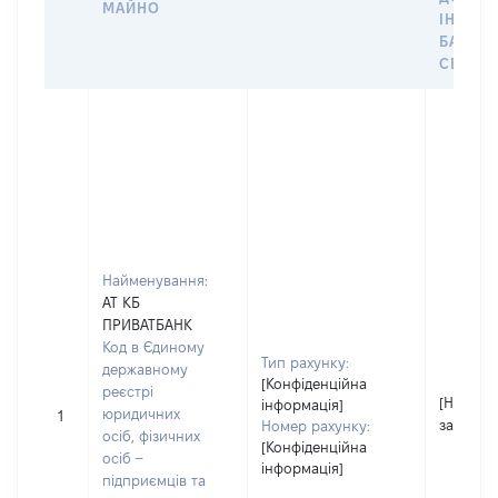
МАЙНО
ІНДИВ
БАНКІ
СЕЙФУ 
Найменування:
АТ КБ
ПРИВАТБАНК
Код в Єдиному
Тип рахунку:
державному
[Конфіденційна
реєстрі
[Не
інформація]
юридичних
1
застосо
Номер рахунку:
осіб, фізичних
[Конфіденційна
осіб –
інформація]
підприємців та