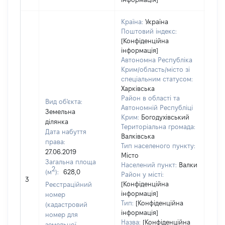
Країна:
Україна
Поштовий індекс:
[Конфіденційна
інформація]
Автономна Республіка
Крим/область/місто зі
спеціальним статусом:
Харківська
Район в області та
Вид об'єкта:
Автономній Республіці
Земельна
Крим:
Богодухівський
ділянка
Територіальна громада:
Дата набуття
Валківська
права:
Тип населеного пункту:
27.06.2019
Місто
1570
Загальна площа
Населений пункт:
Валки
Тип 
2
(м
):
628,0
Район у місті:
обʼє
3
[Конфіденційна
Реєстраційний
варт
інформація]
номер
набу
Тип:
[Конфіденційна
(кадастровий
інформація]
номер для
Назва:
[Конфіденційна
земельної