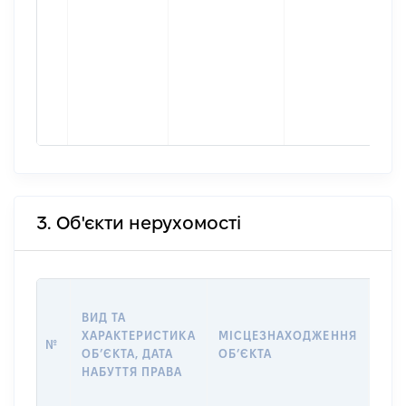
3. Об'єкти нерухомості
ВАР
ВИД ТА
ДАТ
ХАРАКТЕРИСТИКА
МІСЦЕЗНАХОДЖЕННЯ
ПРА
№
ОБʼЄКТА, ДАТА
ОБʼЄКТА
ОС
НАБУТТЯ ПРАВА
ГР
ОЦІ