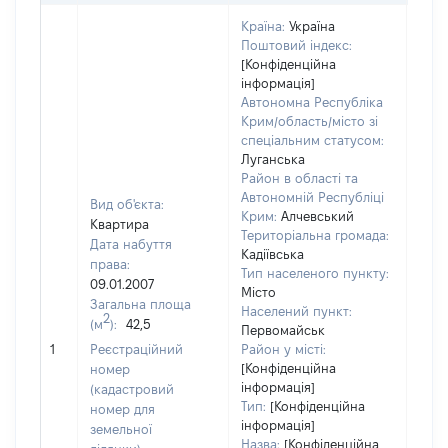
Країна:
Україна
Поштовий індекс:
[Конфіденційна
інформація]
Автономна Республіка
Крим/область/місто зі
спеціальним статусом:
Луганська
Район в області та
Автономній Республіці
Вид об'єкта:
Крим:
Алчевський
Квартира
Територіальна громада:
Дата набуття
Кадіївська
права:
Тип населеного пункту:
09.01.2007
Місто
Загальна площа
Населений пункт:
2
(м
):
42,5
Первомайськ
[Не
1
Реєстраційний
Район у місті:
заст
[Конфіденційна
номер
інформація]
(кадастровий
Тип:
[Конфіденційна
номер для
інформація]
земельної
Назва:
[Конфіденційна