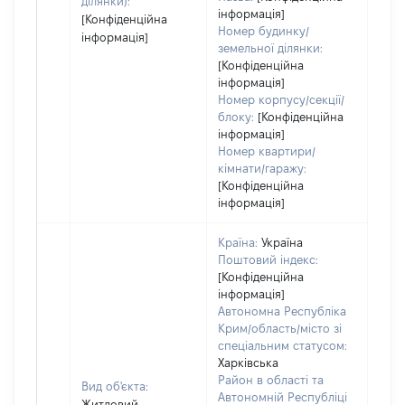
ділянки):
інформація]
[Конфіденційна
Номер будинку/
інформація]
земельної ділянки:
[Конфіденційна
інформація]
Номер корпусу/секції/
блоку:
[Конфіденційна
інформація]
Номер квартири/
кімнати/гаражу:
[Конфіденційна
інформація]
Країна:
Україна
Поштовий індекс:
[Конфіденційна
інформація]
Автономна Республіка
Крим/область/місто зі
спеціальним статусом:
Харківська
Район в області та
Вид об'єкта:
Автономній Республіці
Житловий