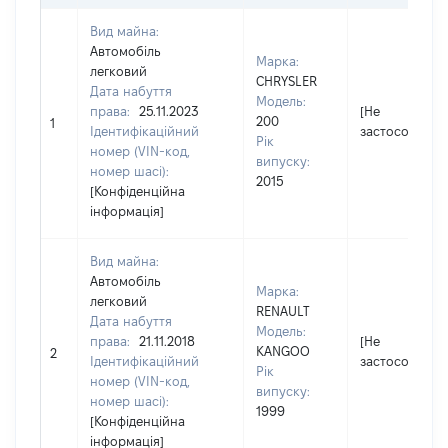
Вид майна:
Автомобіль
Марка:
легковий
CHRYSLER
Дата набуття
Модель:
права:
25.11.2023
[Не
200
1
Ідентифікаційний
застосовуєтьс
Рік
номер (VIN-код,
випуску:
номер шасі):
2015
[Конфіденційна
інформація]
Вид майна:
Автомобіль
Марка:
легковий
RENAULT
Дата набуття
Модель:
права:
21.11.2018
[Не
KANGOO
2
Ідентифікаційний
застосовуєтьс
Рік
номер (VIN-код,
випуску:
номер шасі):
1999
[Конфіденційна
інформація]