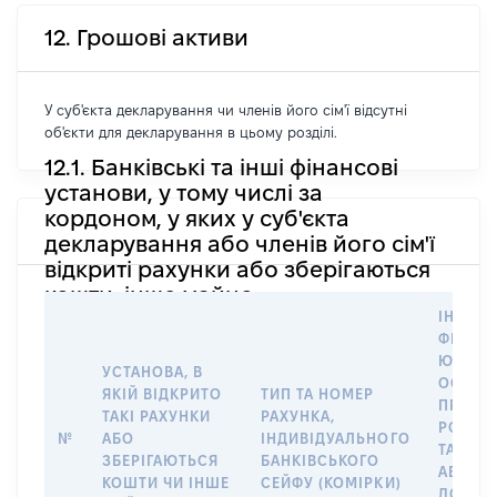
12. Грошові активи
У суб'єкта декларування чи членів його сім'ї відсутні
об'єкти для декларування в цьому розділі.
12.1. Банківські та інші фінансові
установи, у тому числі за
кордоном, у яких у суб'єкта
декларування або членів його сім'ї
відкриті рахунки або зберігаються
кошти, інше майно
ІНФОР
ФІЗИЧН
ЮРИДИ
УСТАНОВА, В
ОСОБУ,
ЯКІЙ ВІДКРИТО
ТИП ТА НОМЕР
ПРАВО
ТАКІ РАХУНКИ
РАХУНКА,
РОЗПО
№
АБО
ІНДИВІДУАЛЬНОГО
ТАКИМ
ЗБЕРІГАЮТЬСЯ
БАНКІВСЬКОГО
АБО М
КОШТИ ЧИ ІНШЕ
СЕЙФУ (КОМІРКИ)
ДО