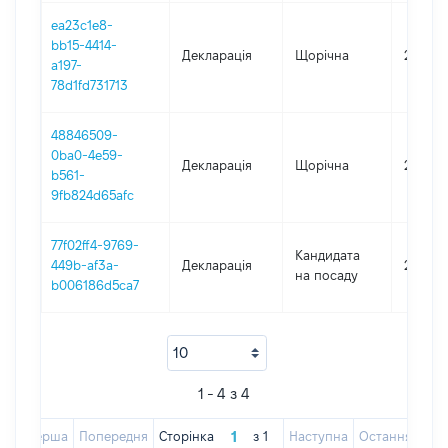
ea23c1e8-
bb15-4414-
Декларація
Щорічна
2024
a197-
78d1fd731713
48846509-
0ba0-4e59-
Декларація
Щорічна
2023
b561-
9fb824d65afc
77f02ff4-9769-
Кандидата
449b-af3a-
Декларація
2023
на посаду
b006186d5ca7
1 - 4 з 4
Перша
Попередня
Сторінка
з
1
Наступна
Остання