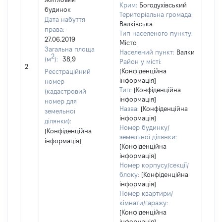
Крим:
Богодухівський
будинок
Територіальна громада:
Дата набуття
Валківська
права:
Тип населеного пункту:
27.06.2019
Місто
387
Загальна площа
Населений пункт:
Валки
Тип 
2
(м
):
38,9
Район у місті:
обʼє
2
[Конфіденційна
Реєстраційний
варт
інформація]
номер
набу
Тип:
[Конфіденційна
(кадастровий
інформація]
номер для
Назва:
[Конфіденційна
земельної
інформація]
ділянки):
Номер будинку/
[Конфіденційна
земельної ділянки:
інформація]
[Конфіденційна
інформація]
Номер корпусу/секції/
блоку:
[Конфіденційна
інформація]
Номер квартири/
кімнати/гаражу:
[Конфіденційна
інформація]