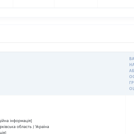
В
Н
А
О
Г
О
ційна інформація]
арківська область / Україна
ція]