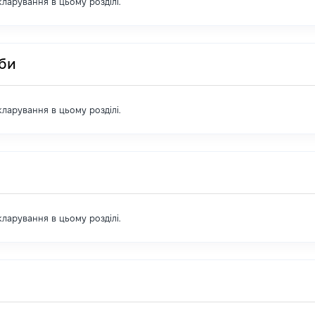
екларування в цьому розділі.
оби
екларування в цьому розділі.
екларування в цьому розділі.