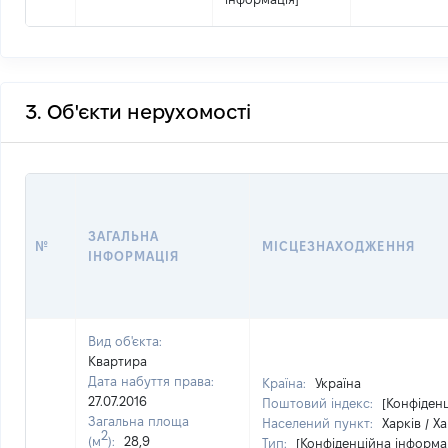
3. Об'єкти нерухомості
ЗАГАЛЬНА
№
МІСЦЕЗНАХОДЖЕННЯ
ІНФОРМАЦІЯ
Вид об'єкта:
Квартира
Дата набуття права:
Країна:
Україна
27.07.2016
Поштовий індекс:
[Конфіден
Загальна площа
Населений пункт:
Харків / Х
2
(м
):
28,9
Тип:
[Конфіденційна інформа