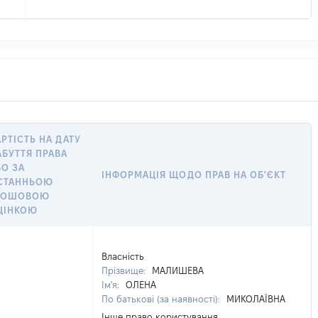
АРТІСТЬ НА ДАТУ
АБУТТЯ ПРАВА
БО ЗА
ІНФОРМАЦІЯ ЩОДО ПРАВ НА ОБ'ЄКТ
СТАННЬОЮ
РОШОВОЮ
ЦІНКОЮ
Власність
Прізвище:
МАЛИШЕВА
Ім'я:
ОЛЕНА
По батькові (за наявності):
МИКОЛАЇВНА
Інше право користування