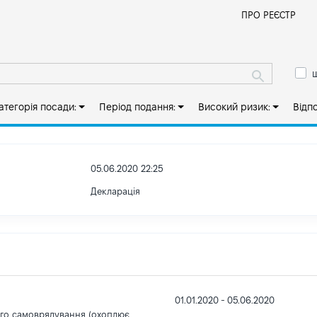
Й
ПРО РЕЄСТР
ш
атегорія посади:
Період подання:
Високий ризик:
Відп
05.06.2020 22:25
Декларація
01.01.2020 - 05.06.2020
ого самоврядування (охоплює