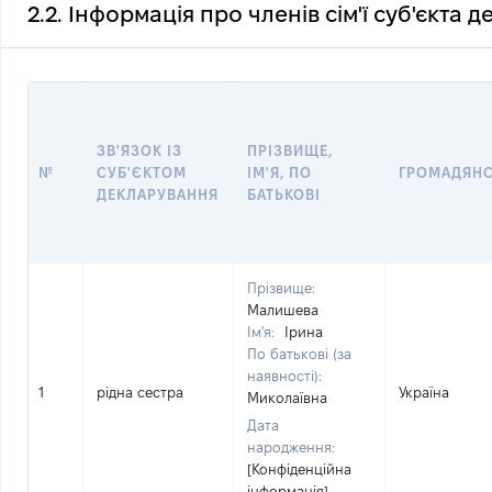
2.2. Інформація про членів сім'ї суб'єкта 
ЗВ'ЯЗОК ІЗ
ПРІЗВИЩЕ,
№
СУБ'ЄКТОМ
ІМ'Я, ПО
ГРОМАДЯН
ДЕКЛАРУВАННЯ
БАТЬКОВІ
Прізвище:
Малишева
Ім'я:
Ірина
По батькові (за
наявності):
1
рідна сестра
Україна
Миколаївна
Дата
народження:
[Конфіденційна
інформація]