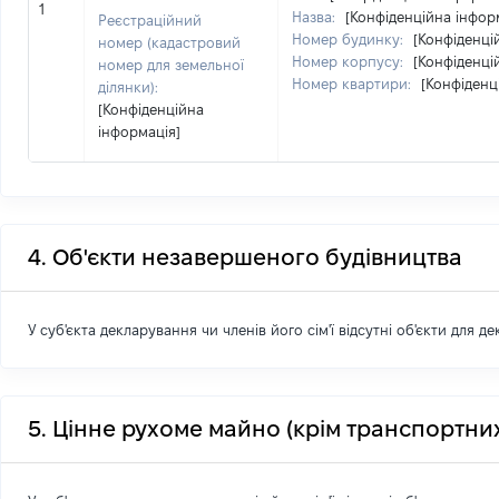
1
Назва:
[Конфіденційна інфор
Реєстраційний
Номер будинку:
[Конфіденці
номер (кадастровий
Номер корпусу:
[Конфіденці
номер для земельної
Номер квартири:
[Конфіденц
ділянки):
[Конфіденційна
інформація]
4. Об'єкти незавершеного будівництва
У суб'єкта декларування чи членів його сім'ї відсутні об'єкти для д
5. Цінне рухоме майно (крім транспортних