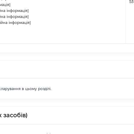
53
мація]
йна інформація]
йна інформація]
ійна інформація]
екларування в цьому розділі.
 засобів)