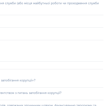
ння служби (або місця майбутньої роботи чи проходження служби
 запобігання корупції»?
ентством з питань запобігання корупції?
доходів, одержаних злочинним шляхом, фінансуванню тероризму та