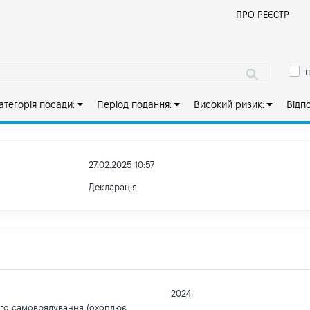
Й
ПРО РЕЄСТР
ш
атегорія посади:
Період подання:
Високий ризик:
Відп
27.02.2025 10:57
Декларація
2024
ого самоврядування (охоплює