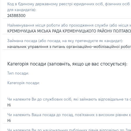
Код в Єдиному державному реєстрі юридичних осіб, фізичних осі
для кандидатів):
24388300
Найменування місця роботи або проходження служби (або місця м
КРЕМЕНЧУЦЬКА МІСЬКА РАДА КРЕМЕНЧУЦЬКОГО РАЙОНУ ПОЛТАВСЬ
Займана посада
(або посада, на яку претендуєте як кандидат)
:
начальник управління з питань організаційно-мобілізаційної робот
Категорія посади (заповніть, якщо це вас стосується):
Тип посади:
Категорія посади:
Чи належите Ви до службових осіб, які займають відповідальне та
Ні
Чи належить Ваша посада до посад, пов'язаних з високим рівнем к
Ні
Чи належите Ви до національних публічних діячів відповідно до З