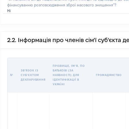
фінансуванню розповсюдження зброї масового знищення"?
Ні
2.2. Інформація про членів сім'ї суб'єкта 
ПРІЗВИЩЕ, ІМʼЯ, ПО
ЗВʼЯЗОК ІЗ
БАТЬКОВІ (ЗА
№
СУБʼЄКТОМ
НАЯВНОСТІ) ДЛЯ
ГРОМАДЯНСТВО
ДЕКЛАРУВАННЯ
ІДЕНТИФІКАЦІЇ В
УКРАЇНІ