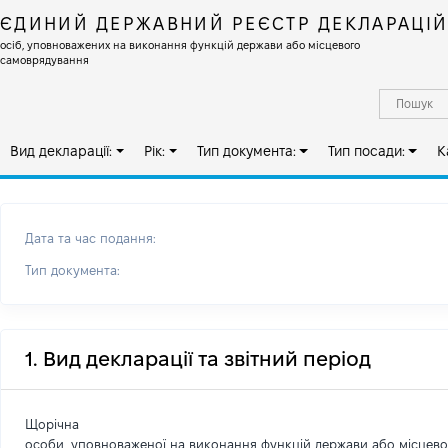
ЄДИНИЙ ДЕРЖАВНИЙ РЕЄСТР ДЕКЛАРАЦІ
осіб, уповноважених на виконання функцій держави або місцевого
самоврядування
Вид декларації:
Рік:
Тип документа:
Тип посади:
К
Дата та час подання:
Тип документа:
1. Вид декларації та звітний період
Щорічна
особи, уповноваженої на виконання функцій держави або місцев