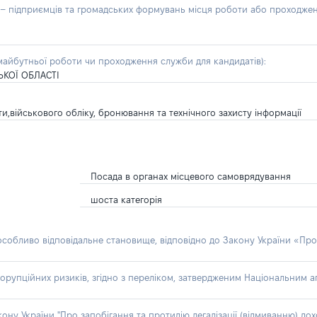
б – підприємців та громадських формувань місця роботи або проходже
айбутньої роботи чи проходження служби для кандидатів):
КОЇ ОБЛАСТІ
и,військового обліку, бронювання та технічного захисту інформації
Посада в органах місцевого самоврядування
шоста категорія
 особливо відповідальне становище, відповідно до Закону України «Про
орупційних ризиків, згідно з переліком, затвердженим Національним аг
акону України "Про запобігання та протидію легалізації (відмиванню) 