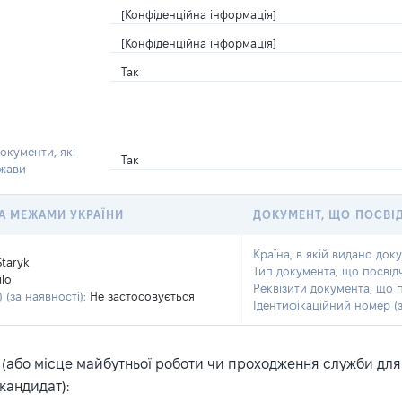
[Конфіденційна інформація]
[Конфіденційна інформація]
Так
окументи, які
Так
ржави
 ЗА МЕЖАМИ УКРАЇНИ
ДОКУМЕНТ, ЩО ПОСВІ
Країна, в якій видано док
Staryk
Тип документа, що посвід
lo
Реквізити документа, що 
 (за наявності):
Не застосовується
Ідентифікаційний номер (з
або місце майбутньої роботи чи проходження служби для ка
кандидат):