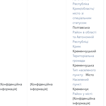
Республіка
Крим/область/
місто зі
спеціальним
статусом:
Полтавська
Район в області
та Автономній
Республіці
Крим:
Кременчуцький
Територіальна
громада:
Кременчуцька
Тип населеного
пункту:
Місто
Населений
[Конфіденційна
[Конфіденційна
пункт:
інформація]
інформація]
Кременчук
Район у місті:
[Конфіденційна
інформація]