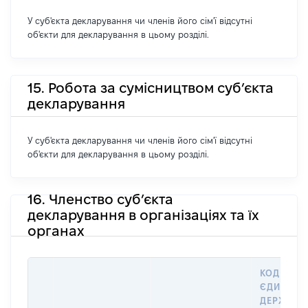
У суб'єкта декларування чи членів його сім'ї відсутні
об'єкти для декларування в цьому розділі.
15. Робота за сумісництвом суб’єкта
декларування
У суб'єкта декларування чи членів його сім'ї відсутні
об'єкти для декларування в цьому розділі.
16. Членство суб’єкта
декларування в організаціях та їх
органах
КОД В
ЄДИНОМ
ДЕРЖАВН