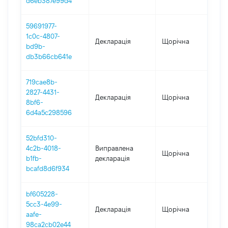
d6eb387e99d4
59691977-
1c0c-4807-
Декларація
Щорічна
2
bd9b-
db3b66cb641e
719cae8b-
2827-4431-
Декларація
Щорічна
2
8bf6-
6d4a5c298596
52bfd310-
4c2b-4018-
Виправлена
Щорічна
2
b1fb-
декларація
bcafd8d6f934
bf605228-
5cc3-4e99-
Декларація
Щорічна
2
aafe-
98ca2cb02e44