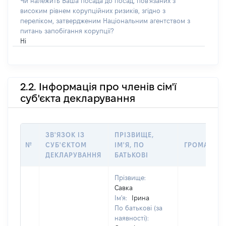
Чи належить Ваша посада до посад, пов'язаних з
високим рівнем корупційних ризиків, згідно з
переліком, затвердженим Національним агентством з
питань запобігання корупції?
Ні
2.2. Інформація про членів сім'ї
суб'єкта декларування
ЗВ'ЯЗОК ІЗ
ПРІЗВИЩЕ,
№
СУБ'ЄКТОМ
ІМ'Я, ПО
ГРОМАДЯН
ДЕКЛАРУВАННЯ
БАТЬКОВІ
Прізвище:
Савка
Ім'я:
Ірина
По батькові (за
наявності):