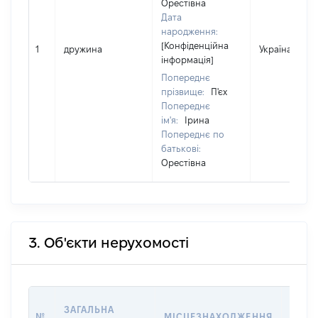
Орестівна
Дата
народження:
[Конфіденційна
1
дружина
Україна
інформація]
Попереднє
прізвище:
П'єх
Попереднє
ім'я:
Ірина
Попереднє по
батькові:
Орестівна
3. Об'єкти нерухомості
ВАРТ
ЗАГАЛЬНА
№
МІСЦЕЗНАХОДЖЕННЯ
НА Д