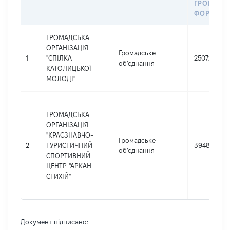
ГРОМАДС
ФОРМУВА
ГРОМАДСЬКА
ОРГАНІЗАЦІЯ
Громадське
1
"СПІЛКА
25072816
об’єднання
КАТОЛИЦЬКОЇ
МОЛОДІ"
ГРОМАДСЬКА
ОРГАНІЗАЦІЯ
"КРАЄЗНАВЧО-
Громадське
2
ТУРИСТИЧНИЙ
39486061
об’єднання
СПОРТИВНИЙ
ЦЕНТР "АРКАН
СТИХІЙ"
Документ підписано: