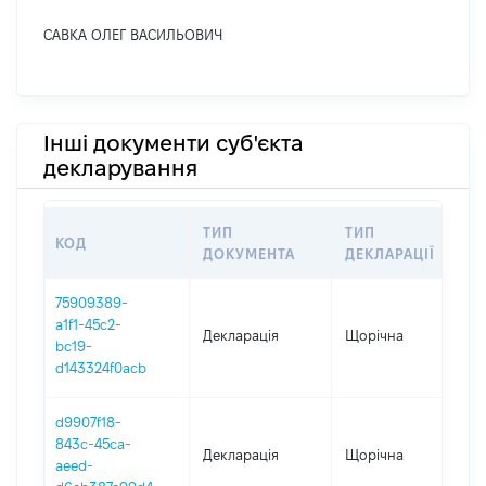
САВКА ОЛЕГ ВАСИЛЬОВИЧ
Інші документи суб'єкта
декларування
ТИП
ТИП
КОД
П
ДОКУМЕНТА
ДЕКЛАРАЦІЇ
75909389-
a1f1-45c2-
Декларація
Щорічна
2
bc19-
d143324f0acb
d9907f18-
843c-45ca-
Декларація
Щорічна
2
aeed-