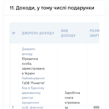
11. Доходи, у тому числі подарунки
ВИД
РОЗМІР
№
ДЖЕРЕЛО ДОХОДУ
ДОХОДУ
(ВАРТІСТЬ)
Джерело
доходу:
Юридична
особа,
зареєстрована
в Україні
Найменування:
ТзОВ "Рометте"
Код в Єдиному
державному
Заробітна
реєстрі
плата
юридичних
отримана
1
осіб, фізичних
за
49566