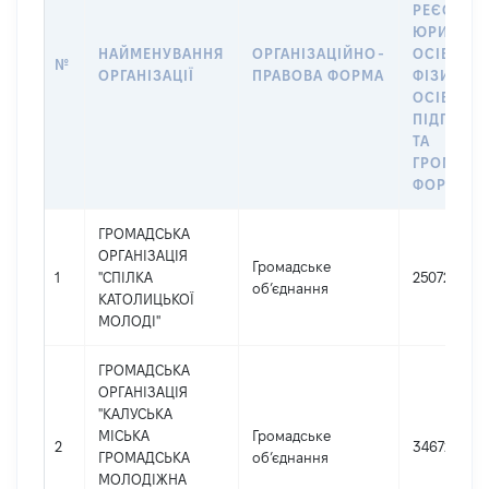
РЕЄСТРІ
ЮРИДИЧ
НАЙМЕНУВАННЯ
ОРГАНІЗАЦІЙНО-
ОСІБ,
№
ОРГАНІЗАЦІЇ
ПРАВОВА ФОРМА
ФІЗИЧНИ
ОСІБ –
ПІДПРИЄ
ТА
ГРОМАДС
ФОРМУВА
ГРОМАДСЬКА
ОРГАНІЗАЦІЯ
Громадське
1
"СПІЛКА
25072816
об’єднання
КАТОЛИЦЬКОЇ
МОЛОДІ"
ГРОМАДСЬКА
ОРГАНІЗАЦІЯ
"КАЛУСЬКА
МІСЬКА
Громадське
2
34672215
ГРОМАДСЬКА
об’єднання
МОЛОДІЖНА