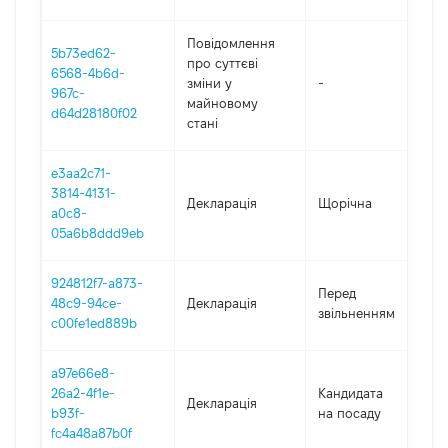
Повідомлення
5b73ed62-
про суттєві
6568-4b6d-
зміни y
-
2
967c-
майновому
d64d28180f02
стані
e3aa2c71-
3814-4131-
Декларація
Щорічна
2
a0c8-
05a6b8ddd9eb
924812f7-a873-
0
Перед
48c9-94ce-
Декларація
-
звільненням
c00fe1ed889b
2
a97e66e8-
26a2-4f1e-
Кандидата
Декларація
2
b93f-
на посаду
fc4a48a87b0f