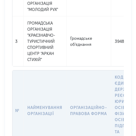
ОРГАНІЗАЦІЯ
"МОЛОДИЙ РУХ"
ГРОМАДСЬКА
ОРГАНІЗАЦІЯ
"КРАЄЗНАВЧО-
Громадське
3
ТУРИСТИЧНИЙ
39486061
об’єднання
СПОРТИВНИЙ
ЦЕНТР "АРКАН
СТИХІЙ"
КОД В
ЄДИНОМ
ДЕРЖАВН
РЕЄСТРІ
ЮРИДИЧ
НАЙМЕНУВАННЯ
ОРГАНІЗАЦІЙНО-
ОСІБ,
№
ОРГАНІЗАЦІЇ
ПРАВОВА ФОРМА
ФІЗИЧНИ
ОСІБ –
ПІДПРИЄ
ТА