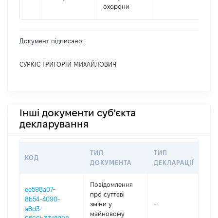
охорони
Документ підписано:
СУРКІС ГРИГОРІЙ МИХАЙЛОВИЧ
Інші документи суб'єкта
декларування
ТИП
ТИП
КОД
ПЕ
ДОКУМЕНТА
ДЕКЛАРАЦІЇ
Повідомлення
ee598a07-
про суттєві
8b54-4090-
зміни y
-
202
a8d3-
майновому