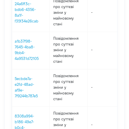
Повідомлення
24a6ff3c-
про суттєві
bdb6-4356-
зміни y
-
202
8a1f-
майновому
f35f34e26cab
стані
Повідомлення
a1b37f98-
про суттєві
7645-4ba8-
зміни y
-
202
9bb4-
майновому
4a9531d72105
стані
Повідомлення
5ecbde7a-
про суттєві
e2fd-48ad-
зміни y
-
202
af9e-
майновому
7f9244b787e5
стані
Повідомлення
8308a994-
про суттєві
b186-49e7-
зміни y
-
202
b0c4-