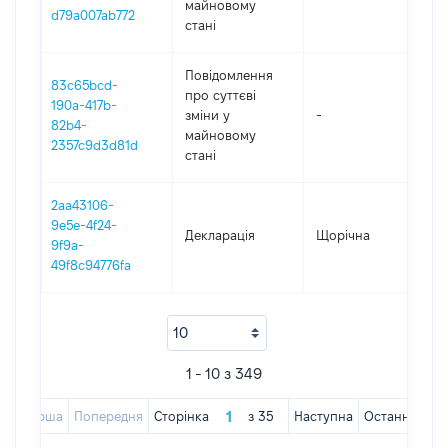
майновому
d79a007ab772
стані
Повідомлення
83c65bcd-
про суттєві
190a-417b-
зміни y
-
202
82b4-
майновому
2357c9d3d81d
стані
2aa43106-
9e5e-4f24-
Декларація
Щорічна
202
9f9a-
49f8c94776fa
1 - 10 з 349
Перша
Попередня
Сторінка
з
35
Наступна
Остання