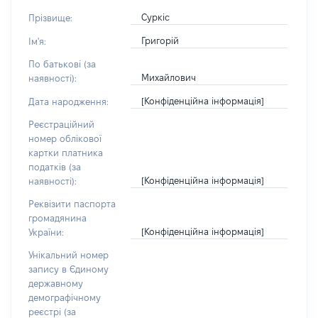
Суркіс
Прізвище:
Григорій
Ім'я:
По батькові (за
Михайлович
наявності):
[Конфіденційна інформація]
Дата народження:
Реєстраційний
номер облікової
картки платника
податків (за
[Конфіденційна інформація]
наявності):
Реквізити паспорта
громадянина
[Конфіденційна інформація]
України:
Унікальний номер
запису в Єдиному
державному
демографічному
реєстрі (за