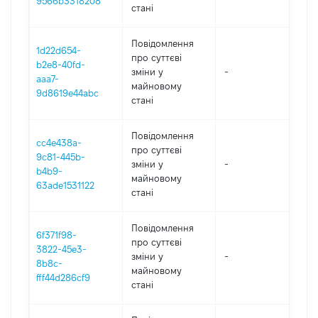
9566b3318208
стані
Повідомлення
1d22d654-
про суттєві
b2e8-40fd-
зміни y
-
202
aaa7-
майновому
9d8619e44abc
стані
Повідомлення
cc4e438a-
про суттєві
9c81-445b-
зміни y
-
202
b4b9-
майновому
63ade1531122
стані
Повідомлення
6f371f98-
про суттєві
3822-45e3-
зміни y
-
202
8b8c-
майновому
fff44d286cf9
стані