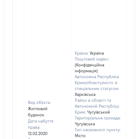
Країна:
Україна
Поштовий індекс:
[Конфіденційна
інформація]
Автономна Республіка
Крим/область/місто зі
спеціальним статусом:
Харківська
Район в області та
Вид об'єкта:
Автономній Республіці
Житловий
Крим:
Чугуївський
будинок
Територіальна громада:
Дата набуття
Чугуївська
права:
Тип населеного пункту:
12.02.2020
Місто