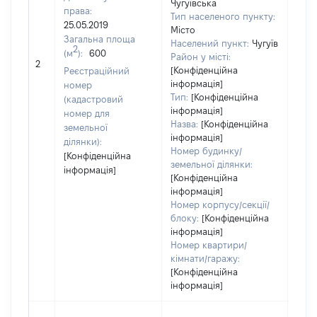
Чугуївська
права:
Тип населеного пункту:
25.05.2019
Місто
442
Загальна площа
Населений пункт:
Чугуїв
Тип 
2
(м
):
600
Район у місті:
обʼє
2
[Конфіденційна
Реєстраційний
варт
інформація]
номер
набу
Тип:
[Конфіденційна
(кадастровий
інформація]
номер для
Назва:
[Конфіденційна
земельної
інформація]
ділянки):
Номер будинку/
[Конфіденційна
земельної ділянки:
інформація]
[Конфіденційна
інформація]
Номер корпусу/секції/
блоку:
[Конфіденційна
інформація]
Номер квартири/
кімнати/гаражу:
[Конфіденційна
інформація]