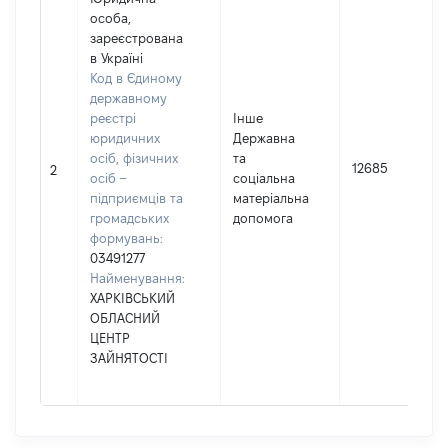
особа,
зареєстрована
в Україні
Код в Єдиному
державному
реєстрі
Інше
юридичних
Державна
осіб, фізичних
та
12685
2
осіб –
соціальна
підприємців та
матеріальна
громадських
допомога
формувань:
03491277
Найменування:
ХАРКІВСЬКИЙ
ОБЛАСНИЙ
ЦЕНТР
ЗАЙНЯТОСТІ