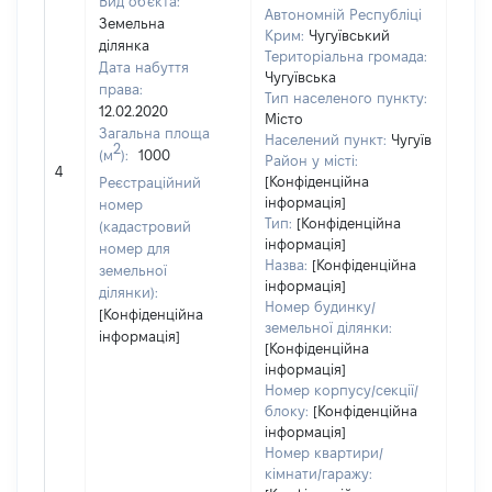
Вид об'єкта:
Автономній Республіці
Земельна
Крим:
Чугуївський
ділянка
Територіальна громада:
Дата набуття
Чугуївська
права:
Тип населеного пункту:
12.02.2020
Місто
Загальна площа
Населений пункт:
Чугуїв
2
(м
):
1000
[Не
Район у місті:
4
заст
[Конфіденційна
Реєстраційний
інформація]
номер
Тип:
[Конфіденційна
(кадастровий
інформація]
номер для
Назва:
[Конфіденційна
земельної
інформація]
ділянки):
Номер будинку/
[Конфіденційна
земельної ділянки:
інформація]
[Конфіденційна
інформація]
Номер корпусу/секції/
блоку:
[Конфіденційна
інформація]
Номер квартири/
кімнати/гаражу: