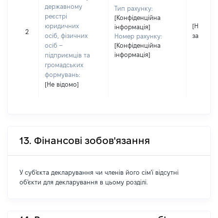
державному
Тип рахунку:
реєстрі
[Конфіденційна
юридичних
[Не
інформація]
2
осіб, фізичних
застосо
Номер рахунку:
осіб –
[Конфіденційна
інформація]
підприємців та
громадських
формувань:
[Не відомо]
13. Фінансові зобов'язання
У суб'єкта декларування чи членів його сім'ї відсутні
об'єкти для декларування в цьому розділі.