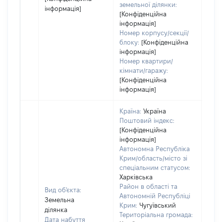
земельної ділянки:
інформація]
[Конфіденційна
інформація]
Номер корпусу/секції/
блоку:
[Конфіденційна
інформація]
Номер квартири/
кімнати/гаражу:
[Конфіденційна
інформація]
Країна:
Україна
Поштовий індекс:
[Конфіденційна
інформація]
Автономна Республіка
Крим/область/місто зі
спеціальним статусом:
Харківська
Район в області та
Вид об'єкта:
Автономній Республіці
Земельна
Крим:
Чугуївський
ділянка
Територіальна громада:
Дата набуття