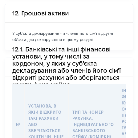
12. Грошові активи
У суб'єкта декларування чи членів його сім'ї відсутні
об'єкти для декларування в цьому розділі.
12.1. Банківські та інші фінансові
установи, у тому числі за
кордоном, у яких у суб'єкта
декларування або членів його сім'ї
відкриті рахунки або зберігаються
кошти, інше майно
ІНФОР
ФІЗИЧН
ЮРИДИ
УСТАНОВА, В
ОСОБУ,
ЯКІЙ ВІДКРИТО
ТИП ТА НОМЕР
ПРАВО
ТАКІ РАХУНКИ
РАХУНКА,
РОЗПО
№
АБО
ІНДИВІДУАЛЬНОГО
ТАКИМ
ЗБЕРІГАЮТЬСЯ
БАНКІВСЬКОГО
АБО М
КОШТИ ЧИ ІНШЕ
СЕЙФУ (КОМІРКИ)