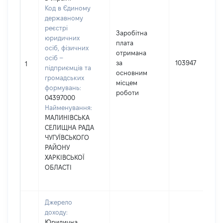
Код в Єдиному
державному
реєстрі
Заробітна
юридичних
плата
осіб, фізичних
отримана
осіб –
за
103947
1
підприємців та
основним
громадських
місцем
формувань:
роботи
04397000
Найменування:
МАЛИНІВСЬКА
СЕЛИЩНА РАДА
ЧУГУЇВСЬКОГО
РАЙОНУ
ХАРКІВСЬКОЇ
ОБЛАСТІ
Джерело
доходу:
Юридична