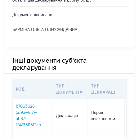
об'єкти для декларування в цьому розділі.
Документ підписано:
БАРМІНА ОЛЬГА ОЛЕКСАНДРІВНА
Інші документи суб'єкта
декларування
ТИП
ТИП
КОД
ПЕР
ДОКУМЕНТА
ДЕКЛАРАЦІЇ
87063628-
01.01
5d9a-4d77-
Перед
Декларація
-
ab87-
звільненням
26.09
154f3398f2ab