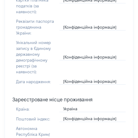
картки платника
податків (за
наявності):
Реквізити паспорта
[Конфіденційна інформація]
громадянина
України:
Унікальний номер
запису в Єдиному
державному
[Конфіденційна інформація]
демографічному
реєстрі (за
наявності):
[Конфіденційна інформація]
Дата народження:
Зареєстроване місце проживання
Україна
Країна:
[Конфіденційна інформація]
Поштовий індекс:
Автономна
Республіка Крим/