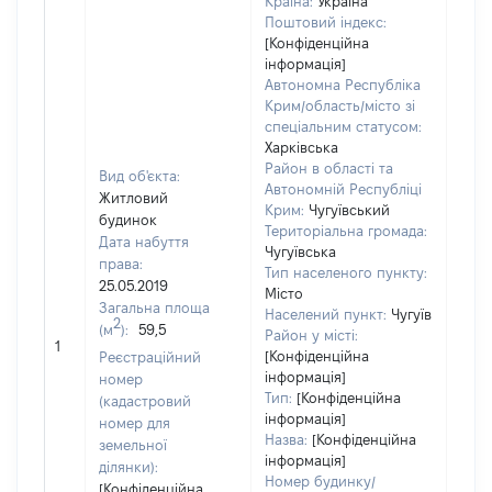
Країна:
Україна
Поштовий індекс:
[Конфіденційна
інформація]
Автономна Республіка
Крим/область/місто зі
спеціальним статусом:
Харківська
Район в області та
Вид об'єкта:
Автономній Республіці
Житловий
Крим:
Чугуївський
будинок
Територіальна громада:
Дата набуття
Чугуївська
права:
Тип населеного пункту:
25.05.2019
Місто
182
Загальна площа
Населений пункт:
Чугуїв
Тип 
2
(м
):
59,5
Район у місті:
обʼє
1
[Конфіденційна
Реєстраційний
варт
інформація]
номер
набу
Тип:
[Конфіденційна
(кадастровий
інформація]
номер для
Назва:
[Конфіденційна
земельної
інформація]
ділянки):
Номер будинку/
[Конфіденційна