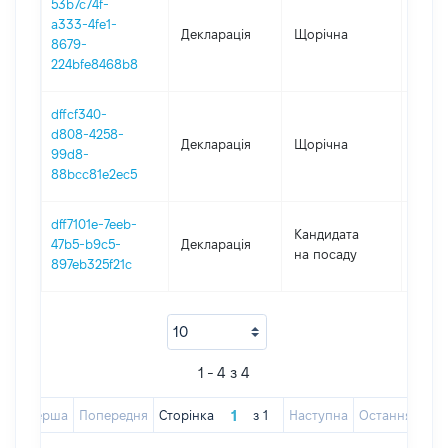
53b7c74f-
a333-4fe1-
Декларація
Щорічна
2021
8679-
224bfe8468b8
dffcf340-
d808-4258-
Декларація
Щорічна
2020
99d8-
88bcc81e2ec5
dff7101e-7eeb-
Кандидата
47b5-b9c5-
Декларація
2019
на посаду
897eb325f21c
1 - 4 з 4
Перша
Попередня
Сторінка
з
1
Наступна
Остання