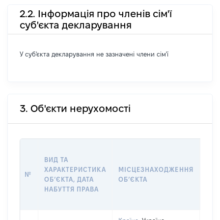
2.2. Інформація про членів сім'ї
суб'єкта декларування
У суб'єкта декларування не зазначені члени сім'ї
3. Об'єкти нерухомості
ВАР
ВИД ТА
ДАТ
ХАРАКТЕРИСТИКА
МІСЦЕЗНАХОДЖЕННЯ
ПРА
№
ОБʼЄКТА, ДАТА
ОБʼЄКТА
ОС
НАБУТТЯ ПРАВА
ГР
ОЦІ