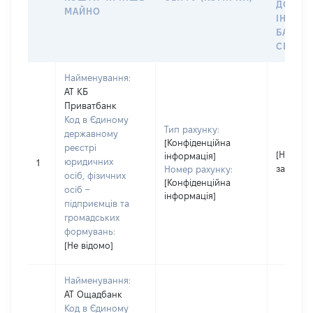
ДО
МАЙНО
ІНДИВ
БАНКІ
СЕЙФУ 
Найменування:
АТ КБ
Приватбанк
Код в Єдиному
Тип рахунку:
державному
[Конфіденційна
реєстрі
[Не
інформація]
юридичних
1
застосо
Номер рахунку:
осіб, фізичних
[Конфіденційна
осіб –
інформація]
підприємців та
громадських
формувань:
[Не відомо]
Найменування:
АТ Ощадбанк
Код в Єдиному