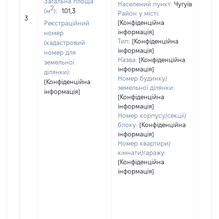
Загальна площа
Населений пункт:
Чугуїв
2
(м
):
101,3
[Не
Район у місті:
3
заст
[Конфіденційна
Реєстраційний
інформація]
номер
Тип:
[Конфіденційна
(кадастровий
інформація]
номер для
Назва:
[Конфіденційна
земельної
інформація]
ділянки):
Номер будинку/
[Конфіденційна
земельної ділянки:
інформація]
[Конфіденційна
інформація]
Номер корпусу/секції/
блоку:
[Конфіденційна
інформація]
Номер квартири/
кімнати/гаражу:
[Конфіденційна
інформація]