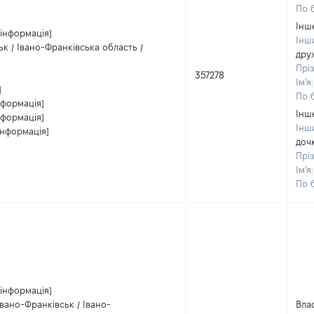
По б
Інш
 інформація]
Інш
к / Івано-Франківська область /
дру
Прі
357278
Ім'я
]
По б
нформація]
Інш
нформація]
Інш
інформація]
доч
Прі
Ім'я
По б
 інформація]
вано-Франківськ / Івано-
Вла