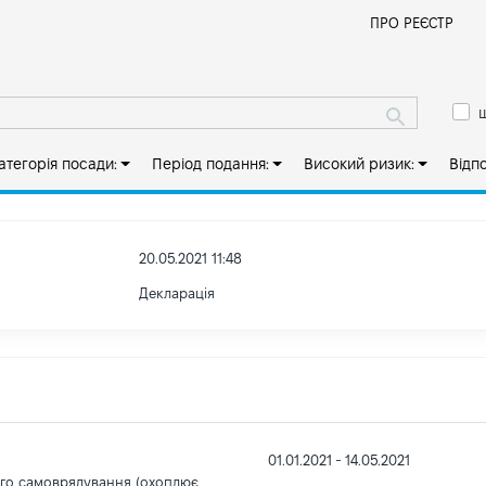
Й
ПРО РЕЄСТР
ш
атегорія посади:
Період подання:
Високий ризик:
Відп
20.05.2021 11:48
Декларація
01.01.2021 - 14.05.2021
ого самоврядування (охоплює