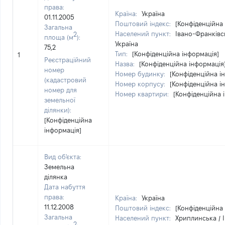
права:
Країна:
Україна
01.11.2005
Поштовий індекс:
[Конфіденційна
Загальна
Населений пункт:
Івано-Франківсь
2
площа (м
):
Україна
75,2
Тип:
[Конфіденційна інформація]
1
Реєстраційний
Назва:
[Конфіденційна інформація
номер
Номер будинку:
[Конфіденційна і
(кадастровий
Номер корпусу:
[Конфіденційна і
номер для
Номер квартири:
[Конфіденційна 
земельної
ділянки):
[Конфіденційна
інформація]
Вид об'єкта:
Земельна
ділянка
Дата набуття
права:
Країна:
Україна
11.12.2008
Поштовий індекс:
[Конфіденційна
Загальна
Населений пункт:
Хриплинська / І
2