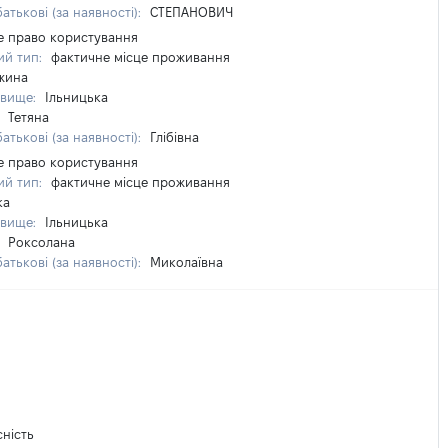
атькові (за наявності):
СТЕПАНОВИЧ
е право користування
ий тип:
фактичне місце проживання
жина
звище:
Ільницька
:
Тетяна
атькові (за наявності):
Глібівна
е право користування
ий тип:
фактичне місце проживання
ка
звище:
Ільницька
:
Роксолана
атькові (за наявності):
Миколаївна
сність