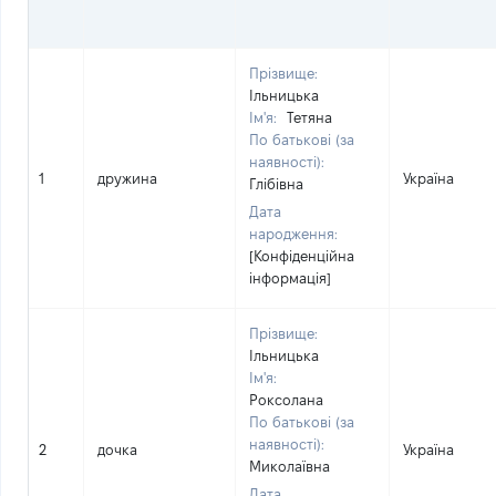
Прізвище:
Ільницька
Ім'я:
Тетяна
По батькові (за
наявності):
1
дружина
Україна
Глібівна
Дата
народження:
[Конфіденційна
інформація]
Прізвище:
Ільницька
Ім'я:
Роксолана
По батькові (за
наявності):
2
дочка
Україна
Миколаївна
Дата