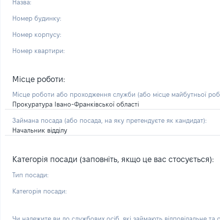
Назва:
Номер будинку:
Номер корпусу:
Номер квартири:
Місце роботи:
Місце роботи або проходження служби
(або місце майбутньої ро
Прокуратура Івано-Франківської області
Займана посада
(або посада, на яку претендуєте як кандидат)
:
Начальник відділу
Категорія посади (заповніть, якщо це вас стосується):
Тип посади:
Категорія посади:
Чи належите ви до службових осіб, які займають відповідальне та 