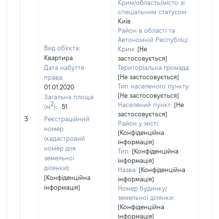
Крим/область/місто зі
спеціальним статусом:
Київ
Район в області та
Автономній Республіці
Вид об'єкта:
Крим:
[Не
Квартира
застосовується]
Дата набуття
Територіальна громада:
[Не застосовується]
права:
Тип населеного пункту:
01.01.2020
[Не застосовується]
Загальна площа
2
Населений пункт:
[Не
(м
):
51
[Не
застосовується]
3
Реєстраційний
заст
Район у місті:
номер
[Конфіденційна
(кадастровий
інформація]
номер для
Тип:
[Конфіденційна
земельної
інформація]
ділянки):
Назва:
[Конфіденційна
[Конфіденційна
інформація]
інформація]
Номер будинку/
земельної ділянки:
[Конфіденційна
інформація]