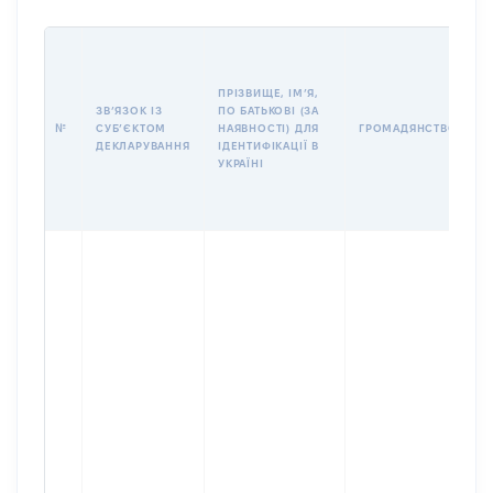
П
І
Б
ПРІЗВИЩЕ, ІМʼЯ,
І
ЗВʼЯЗОК ІЗ
ПО БАТЬКОВІ (ЗА
№
СУБʼЄКТОМ
НАЯВНОСТІ) ДЛЯ
ГРОМАДЯНСТВО
У
ДЕКЛАРУВАННЯ
ІДЕНТИФІКАЦІЇ В
Д
УКРАЇНІ