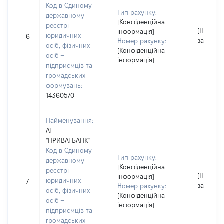
Код в Єдиному
Тип рахунку:
державному
[Конфіденційна
реєстрі
[Не
інформація]
юридичних
6
застосо
Номер рахунку:
осіб, фізичних
[Конфіденційна
осіб –
інформація]
підприємців та
громадських
формувань:
14360570
Найменування:
АТ
"ПРИВАТБАНК"
Код в Єдиному
Тип рахунку:
державному
[Конфіденційна
реєстрі
[Не
інформація]
юридичних
7
застосо
Номер рахунку:
осіб, фізичних
[Конфіденційна
осіб –
інформація]
підприємців та
громадських