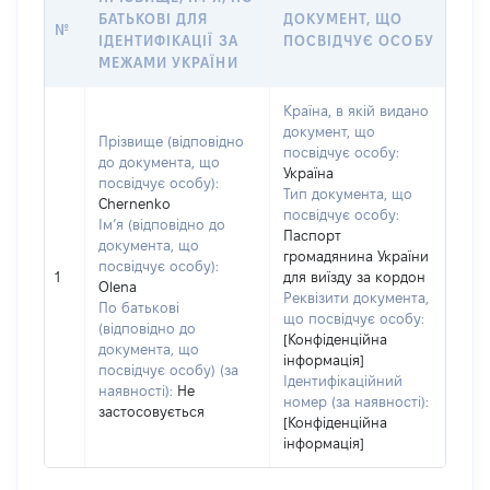
БАТЬКОВІ ДЛЯ
ДОКУМЕНТ, ЩО
№
ІДЕНТИФІКАЦІЇ ЗА
ПОСВІДЧУЄ ОСОБУ
МЕЖАМИ УКРАЇНИ
Країна, в якій видано
документ, що
Прізвище (відповідно
посвідчує особу:
до документа, що
Україна
посвідчує особу):
Тип документа, що
Chernenko
посвідчує особу:
Ім’я (відповідно до
Паспорт
документа, що
громадянина України
посвідчує особу):
1
для виїзду за кордон
Olena
Реквізити документа,
По батькові
що посвідчує особу:
(відповідно до
[Конфіденційна
документа, що
інформація]
посвідчує особу) (за
Ідентифікаційний
наявності):
Не
номер (за наявності):
застосовується
[Конфіденційна
інформація]