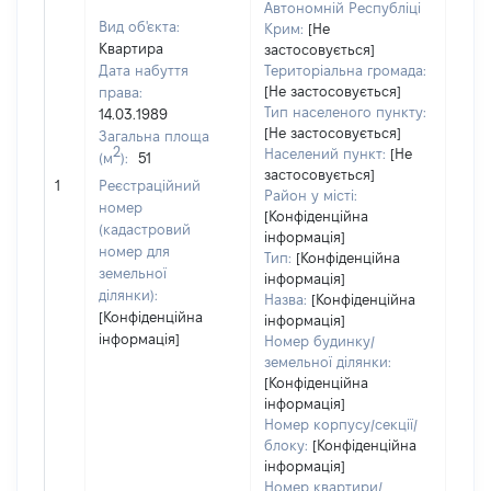
Автономній Республіці
Вид об'єкта:
Крим:
[Не
Квартира
застосовується]
Дата набуття
Територіальна громада:
[Не застосовується]
права:
Тип населеного пункту:
14.03.1989
[Не застосовується]
Загальна площа
2
Населений пункт:
[Не
(м
):
51
[Не
застосовується]
1
Реєстраційний
заст
Район у місті:
номер
[Конфіденційна
(кадастровий
інформація]
номер для
Тип:
[Конфіденційна
земельної
інформація]
ділянки):
Назва:
[Конфіденційна
[Конфіденційна
інформація]
інформація]
Номер будинку/
земельної ділянки:
[Конфіденційна
інформація]
Номер корпусу/секції/
блоку:
[Конфіденційна
інформація]
Номер квартири/