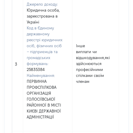
Джерело доходу:
Юридична особа,
зареєстрована в
Україні
Код в Єдиному
державному
реєстрі юридичних
осіб, фізичних осіб
Інше
– підприємців та
виплати чи
громадських
відшкодування,які
формувань:
здійснюються
3760
3
25835384
професійними
Найменування:
спілками своїм
ПЕРВИННА
членам
ПРОФСПІЛКОВА
ОРГАНІЗАЦІЯ
ГОЛОСІЇВСЬКОЇ
РАЙОННОЇ В МІСТІ
КИЄВІ ДЕРЖАВНОЇ
АДМІНІСТРАЦІЇ