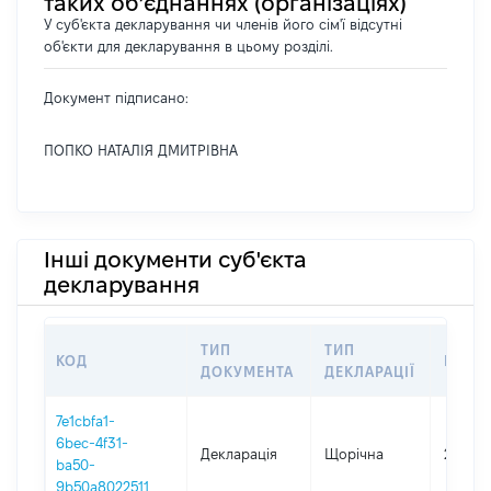
таких об’єднаннях (організаціях)
У суб'єкта декларування чи членів його сім'ї відсутні
об'єкти для декларування в цьому розділі.
Документ підписано:
ПОПКО НАТАЛІЯ ДМИТРІВНА
Інші документи суб'єкта
декларування
ТИП
ТИП
КОД
ПЕРІ
ДОКУМЕНТА
ДЕКЛАРАЦІЇ
7e1cbfa1-
6bec-4f31-
Декларація
Щорічна
2025
ba50-
9b50a8022511