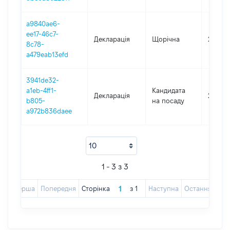
a9840ae6-
ee17-46c7-
Декларація
Щорічна
2024
8c78-
a479eab13efd
3941de32-
a1eb-4ff1-
Кандидата
Декларація
2021
b805-
на посаду
a972b836daee
1 - 3 з 3
Перша
Попередня
Сторінка
з
1
Наступна
Остання