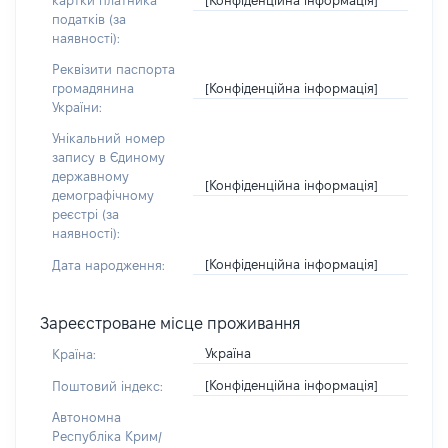
картки платника
податків (за
наявності):
Реквізити паспорта
[Конфіденційна інформація]
громадянина
України:
Унікальний номер
запису в Єдиному
державному
[Конфіденційна інформація]
демографічному
реєстрі (за
наявності):
[Конфіденційна інформація]
Дата народження:
Зареєстроване місце проживання
Україна
Країна:
[Конфіденційна інформація]
Поштовий індекс:
Автономна
Республіка Крим/