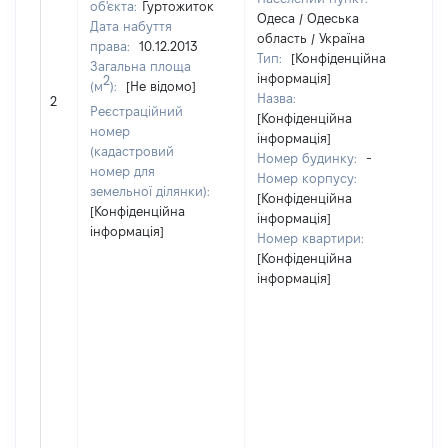
об'єкта:
Гуртожиток
Одеса / Одеська
Дата набуття
область / Україна
права:
10.12.2013
Тип:
[Конфіденційна
Загальна площа
інформація]
2
(м
):
[Не відомо]
Назва:
[Н
2
Реєстраційний
[Конфіденційна
номер
інформація]
(кадастровий
Номер будинку:
-
номер для
Номер корпусу:
земельної ділянки):
[Конфіденційна
[Конфіденційна
інформація]
інформація]
Номер квартири:
[Конфіденційна
інформація]