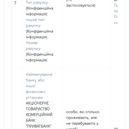
Тип рахунку:
7
застосовується]
Прізвищ
[Конфіденційна
Ім'я:
Кр
інформація]
По батьк
Інший тип
наявност
рахунку:
[Конфіденційна
інформація]
Номер
рахунку:
[Конфіденційна
інформація]
Найменування
банку або
іншої
фінансової
установи:
АКЦІОНЕРНЕ
ТОВАРИСТВО
особи, які спільно
КОМЕРЦІЙНИЙ
проживають, але
БАНК
не перебувають у
"ПРИВАТБАНК"