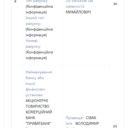
Тип рахунку:
По батькові (за
4
застосо
[Конфіденційна
наявності):
інформація]
МИХАЙЛОВИЧ
Інший тип
рахунку:
[Конфіденційна
інформація]
Номер
рахунку:
[Конфіденційна
інформація]
Найменування
банку або
іншої
фінансової
установи:
АКЦІОНЕРНЕ
ТОВАРИСТВО
КОМЕРЦІЙНИЙ
БАНК
Прізвище:
СІВАК
"ПРИВАТБАНК"
Ім'я:
ВОЛОДИМИР
[Не