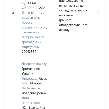
Інші доходи, які
ОДЕСЬКА
включаються до
ОБЛАСНА РАДА
складу загального
Код в Єдиному
15000
4
місячного
державному
(річного)
реєстрі
оподадковуваного
юридичних осіб,
доходу
фізичних осіб –
підприємців та
громадських
формувань:
25042882
Джерело доходу:
Громадянин
України
Прізвище:
Сівак
Ім'я:
Михайло
По батькові:
Володимирович
Дата
народження:
[Конфіденційна