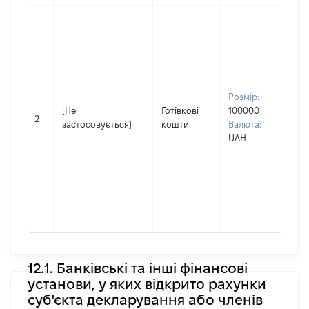
Вла
осо
спі
пр
але
пе
Розмір:
у 
[Не
Готівкові
100000
Прі
2
застосовується]
кошти
Валюта:
Шо
UAH
Ім'я
Кр
По 
(за
ная
Іго
12.1. Банківські та інші фінансові
установи, у яких відкрито рахунки
суб'єкта декларування або членів