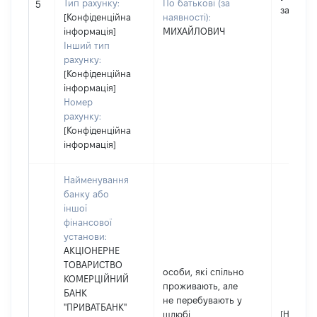
Тип рахунку:
По батькові (за
5
застосо
[Конфіденційна
наявності):
інформація]
МИХАЙЛОВИЧ
Інший тип
рахунку:
[Конфіденційна
інформація]
Номер
рахунку:
[Конфіденційна
інформація]
Найменування
банку або
іншої
фінансової
установи:
АКЦІОНЕРНЕ
ТОВАРИСТВО
особи, які спільно
КОМЕРЦІЙНИЙ
проживають, але
БАНК
не перебувають у
"ПРИВАТБАНК"
шлюбі
[Не