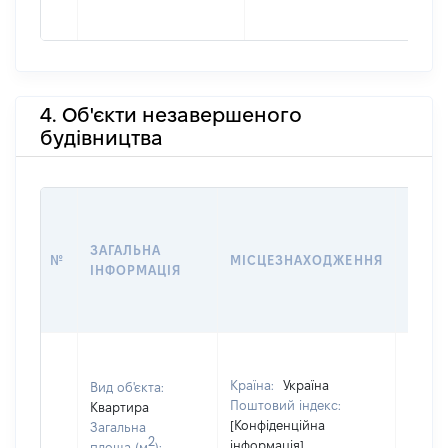
4. Об'єкти незавершеного
будівництва
ЗВ'ЯЗ
ЗАГАЛЬНА
№
МІСЦЕЗНАХОДЖЕННЯ
СУБ'
ІНФОРМАЦІЯ
ДЕКЛ
Країна:
Україна
Вид об'єкта:
Поштовий індекс:
Квартира
[Конфіденційна
Загальна
2
інформація]
площа (м
):