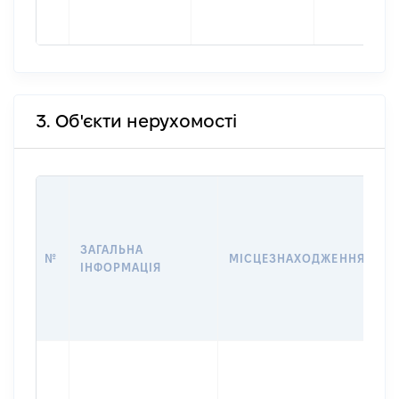
3. Об'єкти нерухомості
В
Д
Н
ЗАГАЛЬНА
П
№
МІСЦЕЗНАХОДЖЕННЯ
ІНФОРМАЦІЯ
З
О
Г
О