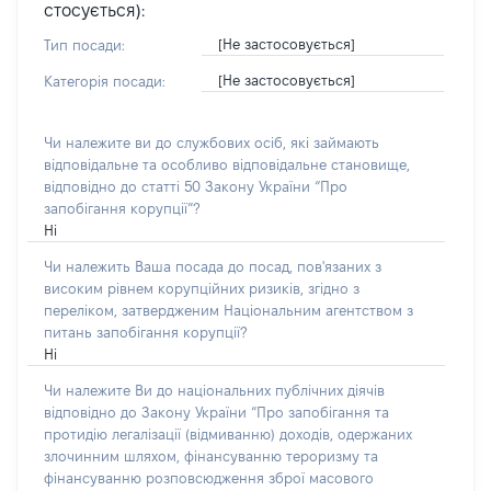
стосується):
[Не застосовується]
Тип посади:
[Не застосовується]
Категорія посади:
Чи належите ви до службових осіб, які займають
відповідальне та особливо відповідальне становище,
відповідно до статті 50 Закону України “Про
запобігання корупції”?
Ні
Чи належить Ваша посада до посад, пов'язаних з
високим рівнем корупційних ризиків, згідно з
переліком, затвердженим Національним агентством з
питань запобігання корупції?
Ні
Чи належите Ви до національних публічних діячів
відповідно до Закону України “Про запобігання та
протидію легалізації (відмиванню) доходів, одержаних
злочинним шляхом, фінансуванню тероризму та
фінансуванню розповсюдження зброї масового