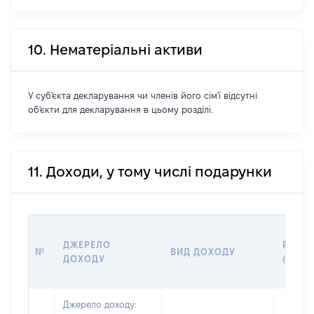
10. Нематеріальні активи
У суб'єкта декларування чи членів його сім'ї відсутні
об'єкти для декларування в цьому розділі.
11. Доходи, у тому числі подарунки
ДЖЕРЕЛО
РОЗМ
№
ВИД ДОХОДУ
ДОХОДУ
(ВАРТ
Джерело доходу: