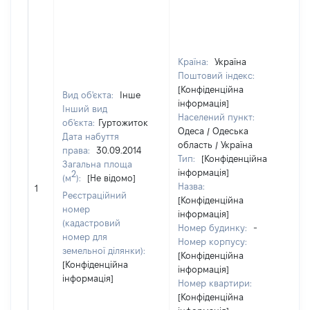
Країна:
Україна
Поштовий індекс:
[Конфіденційна
Вид об'єкта:
Інше
інформація]
Інший вид
Населений пункт:
об'єкта:
Гуртожиток
Одеса / Одеська
Дата набуття
область / Україна
права:
30.09.2014
Тип:
[Конфіденційна
Загальна площа
інформація]
2
(м
):
[Не відомо]
Назва:
[Н
1
Реєстраційний
[Конфіденційна
номер
інформація]
(кадастровий
Номер будинку:
-
номер для
Номер корпусу:
земельної ділянки):
[Конфіденційна
[Конфіденційна
інформація]
інформація]
Номер квартири:
[Конфіденційна