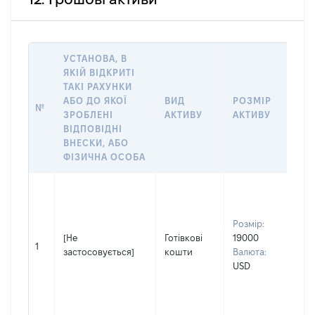
УСТАНОВА, В
ЯКІЙ ВІДКРИТІ
ТАКІ РАХУНКИ
ІН
АБО ДО ЯКОЇ
ВИД
РОЗМІР
№
ЩО
ЗРОБЛЕНІ
АКТИВУ
АКТИВУ
НА
ВІДПОВІДНІ
ВНЕСКИ, АБО
ФІЗИЧНА ОСОБА
Вла
Прі
СІ
Розмір:
Ім'я
[Не
Готівкові
19000
ВО
1
застосовується]
кошти
Валюта:
По 
USD
(за
ная
МИ