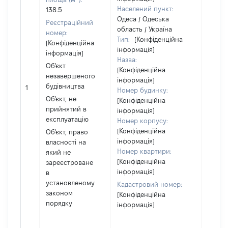
Населений пункт:
138.5
Одеса / Одеська
Реєстраційний
область / Україна
номер:
Тип:
[Конфіденційна
[Конфіденційна
Об'єкт
інформація]
інформація]
повні
Назва:
частк
Об'єкт
[Конфіденційна
побуд
незавершеного
інформація]
матері
будівництва
1
Номер будинку:
за ко
Об'єкт, не
[Конфіденційна
суб'єк
прийнятий в
інформація]
декла
експлуатацію
Номер корпусу:
або ч
[Конфіденційна
Об'єкт, право
його сі
інформація]
власності на
Номер квартири:
який не
[Конфіденційна
зареєстроване
інформація]
в
установленому
Кадастровий номер:
законом
[Конфіденційна
порядку
інформація]