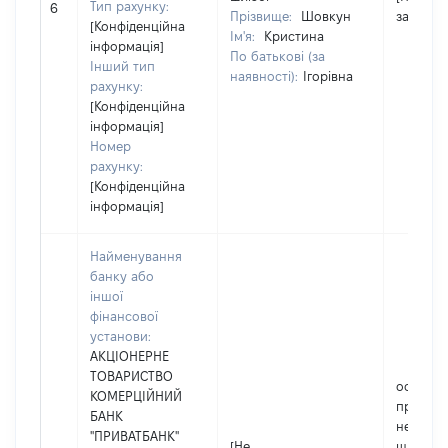
Тип рахунку:
6
Прізвище:
Шовкун
застосо
[Конфіденційна
Ім'я:
Кристина
інформація]
По батькові (за
Інший тип
наявності):
Ігорівна
рахунку:
[Конфіденційна
інформація]
Номер
рахунку:
[Конфіденційна
інформація]
Найменування
банку або
іншої
фінансової
установи:
АКЦІОНЕРНЕ
ТОВАРИСТВО
особи, я
КОМЕРЦІЙНИЙ
прожива
БАНК
не пере
"ПРИВАТБАНК"
[Не
шлюбі