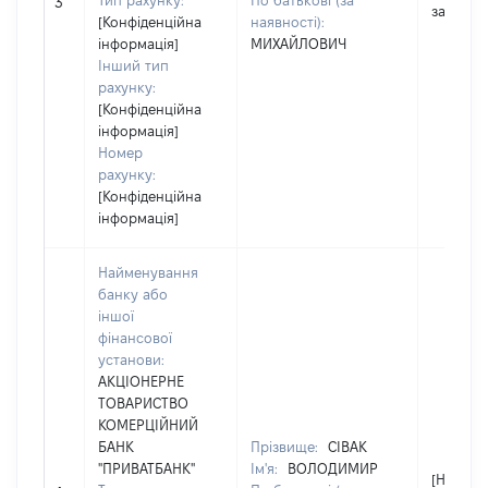
Тип рахунку:
По батькові (за
3
застосо
[Конфіденційна
наявності):
інформація]
МИХАЙЛОВИЧ
Інший тип
рахунку:
[Конфіденційна
інформація]
Номер
рахунку:
[Конфіденційна
інформація]
Найменування
банку або
іншої
фінансової
установи:
АКЦІОНЕРНЕ
ТОВАРИСТВО
КОМЕРЦІЙНИЙ
БАНК
Прізвище:
СІВАК
"ПРИВАТБАНК"
Ім'я:
ВОЛОДИМИР
[Не