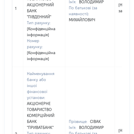
Ім'я:
ВОЛОДИМИР
АКЦІОНЕРНИЙ
[Не
По батькові (за
1
БАНК
застосо
наявності):
"ПІВДЕННИЙ"
МИХАЙЛОВИЧ
Тип рахунку:
[Конфіденційна
інформація]
Номер
рахунку:
[Конфіденційна
інформація]
Найменування
банку або
іншої
фінансової
установи:
АКЦІОНЕРНЕ
ТОВАРИСТВО
КОМЕРЦІЙНИЙ
БАНК
Прізвище:
СІВАК
"ПРИВАТБАНК"
Ім'я:
ВОЛОДИМИР
[Не
Тип рахунку:
По батькові (за