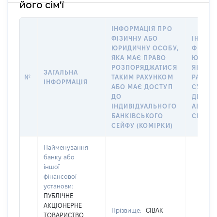
його сім'ї
ІНФОРМАЦІЯ ПРО
ФІЗИЧНУ АБО
ІНФОР
ЮРИДИЧНУ ОСОБУ,
ФІЗИЧ
ЯКА МАЄ ПРАВО
ЮРИДИ
РОЗПОРЯДЖАТИСЯ
ЯКА ВІ
ЗАГАЛЬНА
№
ТАКИМ РАХУНКОМ
РАХУНО
ІНФОРМАЦІЯ
АБО МАЄ ДОСТУП
СУБ’ЄК
ДО
ДЕКЛА
ІНДИВІДУАЛЬНОГО
АБО ЧЛ
БАНКІВСЬКОГО
СІМ’Ї
СЕЙФУ (КОМІРКИ)
Найменування
банку або
іншої
фінансової
установи:
ПУБЛІЧНЕ
АКЦІОНЕРНЕ
Прізвище:
СІВАК
ТОВАРИСТВО