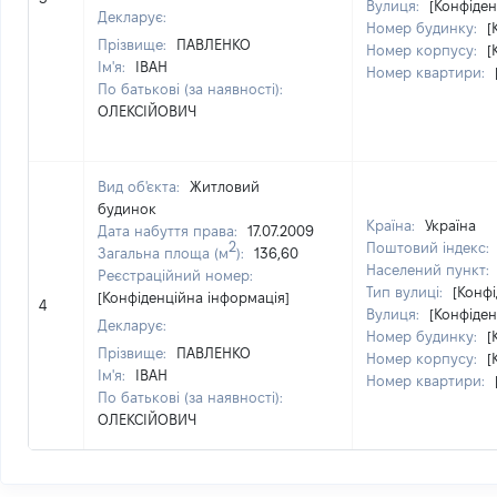
Вулиця:
[Конфіден
Декларує:
Номер будинку:
[
Прізвище:
ПАВЛЕНКО
Номер корпусу:
[
Ім'я:
ІВАН
Номер квартири:
По батькові (за наявності):
ОЛЕКСІЙОВИЧ
Вид об'єкта:
Житловий
будинок
Країна:
Україна
Дата набуття права:
17.07.2009
2
Поштовий індекс:
Загальна площа (м
):
136,60
Населений пункт:
Реєстраційний номер:
Тип вулиці:
[Конфі
[Конфіденційна інформація]
4
Вулиця:
[Конфіден
Декларує:
Номер будинку:
[
Прізвище:
ПАВЛЕНКО
Номер корпусу:
[
Ім'я:
ІВАН
Номер квартири:
По батькові (за наявності):
ОЛЕКСІЙОВИЧ