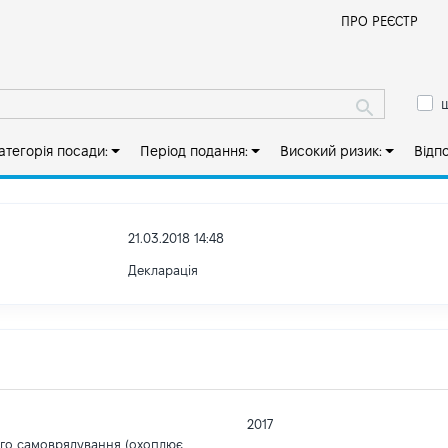
Й
ПРО РЕЄСТР
ш
атегорія посади:
Період подання:
Високий ризик:
Відп
21.03.2018 14:48
Декларація
2017
ого самоврядування (охоплює