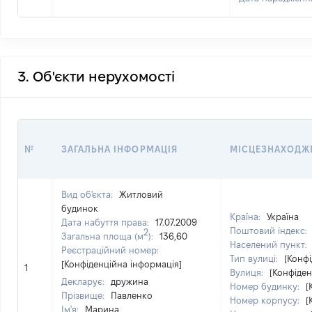
3. Об'єкти нерухомості
№
ЗАГАЛЬНА ІНФОРМАЦІЯ
МІСЦЕЗНАХОДЖ
Вид об'єкта:
Житловий
будинок
Країна:
Україна
Дата набуття права:
17.07.2009
Поштовий індекс:
2
Загальна площа (м
):
136,60
Населений пункт:
Реєстраційний номер:
Тип вулиці:
[Конфі
[Конфіденційна інформація]
1
Вулиця:
[Конфіден
Декларує:
дружина
Номер будинку:
[
Прізвище:
Павленко
Номер корпусу:
[
Ім'я:
Марина