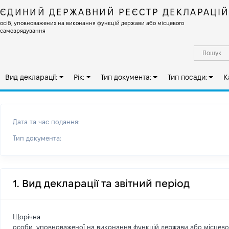
ЄДИНИЙ ДЕРЖАВНИЙ РЕЄСТР ДЕКЛАРАЦІ
осіб, уповноважених на виконання функцій держави або місцевого
самоврядування
Вид декларації:
Рік:
Тип документа:
Тип посади:
К
Дата та час подання:
Тип документа:
1. Вид декларації та звітний період
Щорічна
особи, уповноваженої на виконання функцій держави або місцев