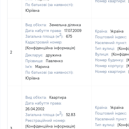
Номер квартири:
По батькові (за наявності):
Юріївна
Вид об'єкта:
Земельна ділянка
Дата набуття права:
17.07.2009
Країна:
Україна
2
Загальна площа (м
):
675
Поштовий індекс:
Кадастровий номер:
Населений пункт:
[Конфіденційна інформація]
Тип вулиці:
[Конфі
2
Вулиця:
[Конфіден
Декларує:
дружина
Номер будинку:
[
Прізвище:
Павленко
Номер корпусу:
[
Ім'я:
Марина
Номер квартири:
По батькові (за наявності):
Юріївна
Вид об'єкта:
Квартира
Дата набуття права:
Країна:
Україна
26.04.2002
2
Поштовий індекс:
Загальна площа (м
):
52.83
Населений пункт:
Реєстраційний номер:
Тип вулиці:
[Конфі
[Конфіденційна інформація]
3