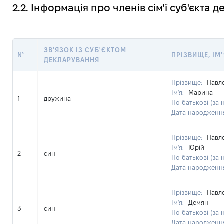
2.2. Інформація про членів сім'ї суб'єкта 
ЗВ'ЯЗОК ІЗ СУБ'ЄКТОМ
№
ПРІЗВИЩЕ, ІМ'
ДЕКЛАРУВАННЯ
Прізвище:
Павл
Ім'я:
Марина
1
дружина
По батькові (за 
Дата народженн
Прізвище:
Павл
Ім'я:
Юрій
2
син
По батькові (за 
Дата народженн
Прізвище:
Павл
Ім'я:
Демян
3
син
По батькові (за 
Дата народженн