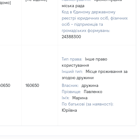
ідомо]
міська рада
Код в Єдиному державному
реєстрі юридичних осіб, фізичних
осіб – підприємців та
громадських формувань:
24388300
Тип права:
Інше право
користування
Інший тип:
Місце проживання за
згодою дружини
60650
160650
Власник:
дружина
Прізвище:
Павленко
Ім'я:
Марина
По батькові (за наявності):
Юріївна