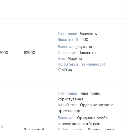
Тип права:
Власність
Відсоток, %:
100
Власник:
дружина
2000
82000
Прізвище:
Павленко
Ім'я:
Марина
По батькові (за наявності):
Юріївна
Тип права:
Інше право
користування
Інший тип:
Ордер на житлове
приміщення
Власник:
Юридична особа,
зареєстрована в Україні
Не
[Не відомо]
Найменування:
Кременчуцька