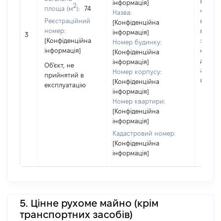
повніс
інформація]
2
площа (м
):
74
частк
Назва:
Реєстраційний
побуд
[Конфіденційна
номер:
матері
інформація]
3
[Конфіденційна
за ко
Номер будинку:
інформація]
суб'єк
[Конфіденційна
декла
інформація]
Об'єкт, не
або чл
Номер корпусу:
прийнятий в
його сі
[Конфіденційна
експлуатацію
інформація]
Номер квартири:
[Конфіденційна
інформація]
Кадастровий номер:
[Конфіденційна
інформація]
5. Цінне рухоме майно (крім
транспортних засобів)