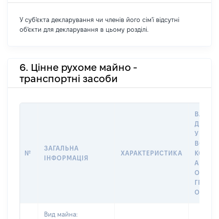
У суб'єкта декларування чи членів його сім'ї відсутні
об'єкти для декларування в цьому розділі.
6. Цінне рухоме майно -
транспортні засоби
ВАРТІС
ДАТУ 
У ВЛАС
ВОЛОД
ЗАГАЛЬНА
№
ХАРАКТЕРИСТИКА
КОРИС
ІНФОРМАЦІЯ
АБО З
ОСТА
ГРОШ
ОЦІНК
Вид майна: