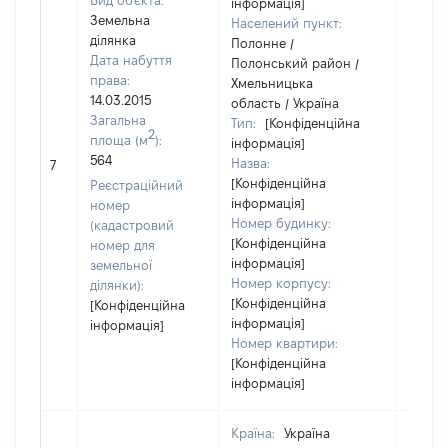
Вид об'єкта:
інформація]
Земельна
Населений пункт:
ділянка
Полонне /
Дата набуття
Полонський район /
права:
Хмельницька
14.03.2015
область / Україна
Загальна
Тип:
[Конфіденційна
2
площа (м
):
інформація]
564
Назва:
1174
7
[Конфіденційна
Реєстраційний
інформація]
номер
Номер будинку:
(кадастровий
[Конфіденційна
номер для
інформація]
земельної
Номер корпусу:
ділянки):
[Конфіденційна
[Конфіденційна
інформація]
інформація]
Номер квартири:
[Конфіденційна
інформація]
Країна:
Україна