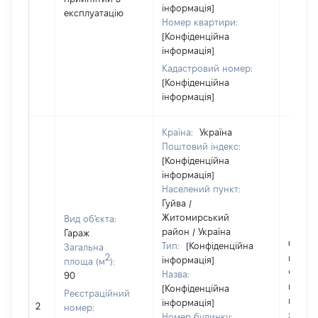
інформація]
експлуатацію
Номер квартири:
[Конфіденційна
інформація]
Кадастровий номер:
[Конфіденційна
інформація]
Країна:
Україна
Поштовий індекс:
[Конфіденційна
інформація]
Населений пункт:
Гуйва /
Житомирський
Вид об'єкта:
район / Україна
Гараж
Об'єкт
Тип:
[Конфіденційна
Загальна
2
повніс
інформація]
площа (м
):
частк
Назва:
90
побуд
[Конфіденційна
Реєстраційний
матері
інформація]
2
номер:
за ко
Номер будинку: