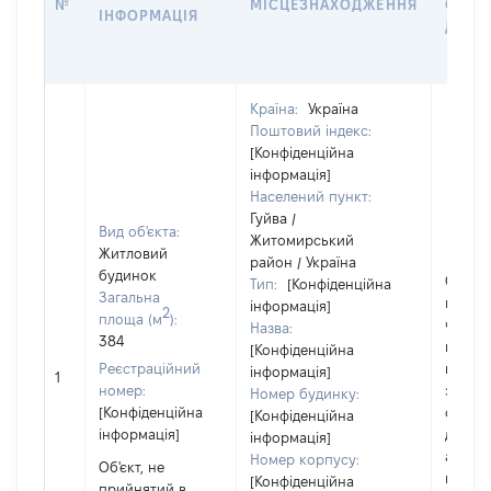
№
МІСЦЕЗНАХОДЖЕННЯ
СУБ'
ІНФОРМАЦІЯ
ДЕКЛ
Країна:
Україна
Поштовий індекс:
[Конфіденційна
інформація]
Населений пункт:
Гуйва /
Вид об'єкта:
Житомирський
Житловий
район / Україна
будинок
Об'єкт
Тип:
[Конфіденційна
Загальна
повніс
інформація]
2
площа (м
):
частк
Назва:
384
побуд
[Конфіденційна
Реєстраційний
матері
інформація]
1
номер:
за ко
Номер будинку:
[Конфіденційна
суб'єк
[Конфіденційна
інформація]
декла
інформація]
або чл
Номер корпусу:
Об'єкт, не
його сі
[Конфіденційна
прийнятий в