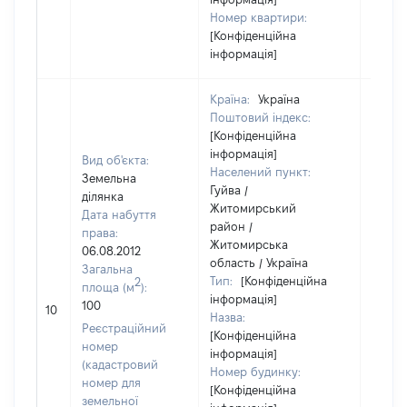
Номер квартири:
[Конфіденційна
інформація]
Країна:
Україна
Поштовий індекс:
[Конфіденційна
інформація]
Вид об'єкта:
Населений пункт:
Земельна
Гуйва /
ділянка
Житомирський
Дата набуття
район /
права:
Житомирська
06.08.2012
область / Україна
Загальна
Тип:
[Конфіденційна
2
площа (м
):
інформація]
100
[Не ві
10
Назва:
Реєстраційний
[Конфіденційна
номер
інформація]
(кадастровий
Номер будинку:
номер для
[Конфіденційна
земельної