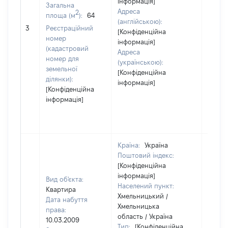
інформація]
Загальна
Адреса
2
площа (м
):
64
(англійською):
4383
3
Реєстраційний
[Конфіденційна
номер
інформація]
(кадастровий
Адреса
номер для
(українською):
земельної
[Конфіденційна
ділянки):
інформація]
[Конфіденційна
інформація]
Країна:
Україна
Поштовий індекс:
[Конфіденційна
інформація]
Вид об'єкта:
Населений пункт:
Квартира
Хмельницький /
Дата набуття
Хмельницька
права:
область / Україна
10.03.2009
Тип:
[Конфіденційна