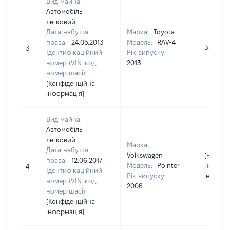
Вид майна:
Автомобіль
легковий
Дата набуття
Марка:
Toyota
права:
24.05.2013
Модель:
RAV-4
336563
3
Ідентифікаційний
Рік випуску:
номер (VIN-код,
2013
номер шасі):
[Конфіденційна
інформація]
Вид майна:
Автомобіль
легковий
Марка:
Дата набуття
Volkswagen
[Член сі
права:
12.06.2017
Модель:
Pointer
надав
4
Ідентифікаційний
Рік випуску:
інформа
номер (VIN-код,
2006
номер шасі):
[Конфіденційна
інформація]