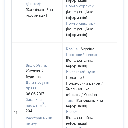
інформація]
ділянки):
Номер корпусу:
[Конфіденційна
[Конфіденційна
інформація]
інформація]
Номер квартири:
[Конфіденційна
інформація]
Країна:
Україна
Поштовий індекс:
[Конфіденційна
Вид об'єкта:
інформація]
Житловий
Населений пункт:
будинок
Полонне /
Дата набуття
Полонський район /
права:
Хмельницька
06.06.2017
область / Україна
Загальна
Тип:
[Конфіденційна
2
площа (м
):
інформація]
204
Назва:
[Не ві
11
[Конфіденційна
Реєстраційний
інформація]
номер