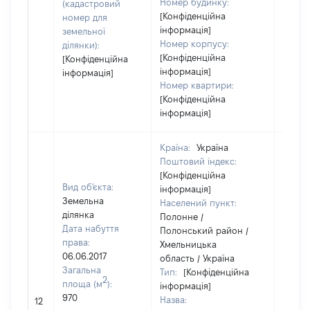
Номер будинку:
(кадастровий
[Конфіденційна
номер для
інформація]
земельної
Номер корпусу:
ділянки):
[Конфіденційна
[Конфіденційна
інформація]
інформація]
Номер квартири:
[Конфіденційна
інформація]
Країна:
Україна
Поштовий індекс:
[Конфіденційна
Вид об'єкта:
інформація]
Земельна
Населений пункт:
ділянка
Полонне /
Дата набуття
Полонський район /
права:
Хмельницька
06.06.2017
область / Україна
Загальна
Тип:
[Конфіденційна
2
площа (м
):
інформація]
970
Назва:
[Не ві
12