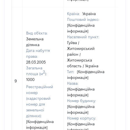
Країна:
Україна
Поштовий індекс:
[Конфіденційна
інформація]
Вид об'єкта:
Населений пункт:
Земельна
Гуйва /
ділянка
Житомирський
Дата набуття
район /
права:
Житомирська
28.03.2005
область / Україна
Загальна
Тип:
[Конфіденційна
2
площа (м
):
інформація]
1000
[Не ві
9
Назва:
Реєстраційний
[Конфіденційна
номер
інформація]
(кадастровий
Номер будинку:
номер для
[Конфіденційна
земельної
інформація]
ділянки):
Номер корпусу:
[Конфіденційна
[Конфіденційна
інформація]
інформація]