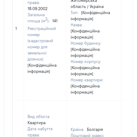
Житомирська
права:
область / Україна
18.09.2002
Тип:
[Конфіденційна
Загальна
інформація]
2
площа (м
):
141
Назва:
[Не ві
1
Реєстраційний
[Конфіденційна
номер
інформація]
(кадастровий
Номер будинку:
номер для
[Конфіденційна
земельної
інформація]
ділянки):
Номер корпусу:
[Конфіденційна
[Конфіденційна
інформація]
інформація]
Номер квартири:
[Конфіденційна
інформація]
Вид об'єкта:
Квартира
Дата набуття
Країна:
Болгарія
права:
Поштовий індекс: