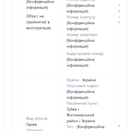
[Конфіденційна
суб'єк
[Конфіденційна
інформація]
декла
інформація]
Об'єкт, не
або чл
Номер корпусу:
прийнятий в
його сі
[Конфіденційна
експлуатацію
інформація]
Номер квартири:
[Конфіденційна
інформація]
Кадастровий номер:
[Конфіденційна
інформація]
Країна:
Україна
Поштовий індекс:
[Конфіденційна
інформація]
Населений пункт:
Гуйва /
Житомирський
Вид об'єкта:
район / Україна
Гараж
Об'єкт
Тип:
[Конфіденційна
Загальна