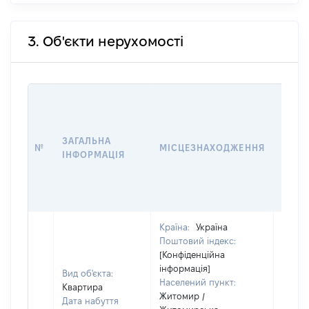
3. Об'єкти нерухомості
ВАРТ
ДАТУ
НАБУ
ЗАГАЛЬНА
ПРАВ
№
МІСЦЕЗНАХОДЖЕННЯ
ІНФОРМАЦІЯ
ЗА
ОСТ
ГРО
ОЦІ
Країна:
Україна
Поштовий індекс:
[Конфіденційна
інформація]
Вид об'єкта:
Населений пункт:
Квартира
Житомир /
Дата набуття