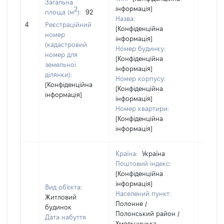
Загальна
інформація]
2
площа (м
):
92
Назва:
25000
4
Реєстраційний
[Конфіденційна
номер
інформація]
(кадастровий
Номер будинку:
номер для
[Конфіденційна
земельної
інформація]
ділянки):
Номер корпусу:
[Конфіденційна
[Конфіденційна
інформація]
інформація]
Номер квартири:
[Конфіденційна
інформація]
Країна:
Україна
Поштовий індекс:
[Конфіденційна
інформація]
Вид об'єкта:
Населений пункт:
Житловий
Полонне /
будинок
Полонський район /
Дата набуття
Хмельницька