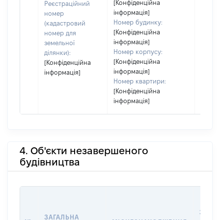
[Конфіденційна
Реєстраційний
інформація]
номер
Номер будинку:
(кадастровий
[Конфіденційна
номер для
інформація]
земельної
Номер корпусу:
ділянки):
[Конфіденційна
[Конфіденційна
інформація]
інформація]
Номер квартири:
[Конфіденційна
інформація]
4. Об'єкти незавершеного
будівництва
ЗВ'ЯЗ
ЗАГАЛЬНА