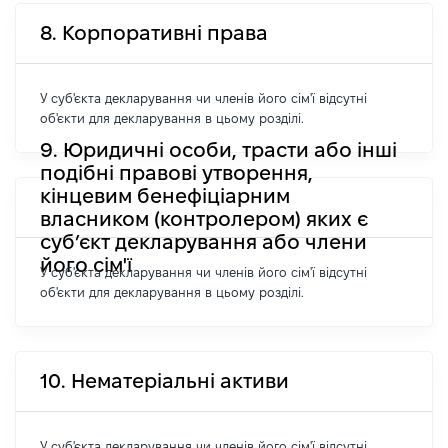
8. Корпоративні права
У суб'єкта декларування чи членів його сім'ї відсутні
об'єкти для декларування в цьому розділі.
9. Юридичні особи, трасти або інші
подібні правові утворення,
кінцевим бенефіціарним
власником (контролером) яких є
суб’єкт декларування або члени
його сім'ї
У суб'єкта декларування чи членів його сім'ї відсутні
об'єкти для декларування в цьому розділі.
10. Нематеріальні активи
У суб'єкта декларування чи членів його сім'ї відсутні