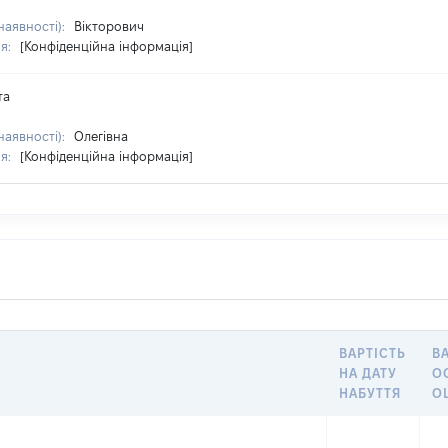
наявності):
Вікторович
ня:
[Конфіденційна інформація]
та
наявності):
Олегівна
ня:
[Конфіденційна інформація]
ВАРТІСТЬ
В
НА ДАТУ
О
НАБУТТЯ
О