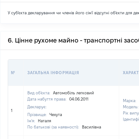
У суб'єкта декларування чи членів його сім'ї відсутні об'єкти для д
6. Цінне рухоме майно - транспортні зас
№
ЗАГАЛЬНА ІНФОРМАЦІЯ
ХАРАК
Вид об'єкта:
Автомобіль легковий
Дата набуття права:
04.06.2011
Марка:
Декларує:
Модель
1
Рік вип
Прізвище:
Чехута
Ідентиф
Ім'я:
Наталя
По батькові (за наявності):
Василівна