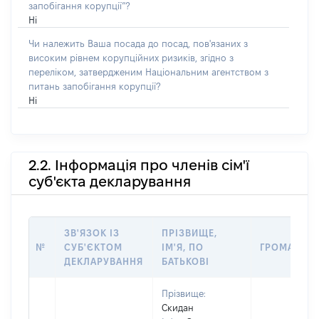
запобігання корупції”?
Ні
Чи належить Ваша посада до посад, пов'язаних з
високим рівнем корупційних ризиків, згідно з
переліком, затвердженим Національним агентством з
питань запобігання корупції?
Ні
2.2. Інформація про членів сім'ї
суб'єкта декларування
ЗВ'ЯЗОК ІЗ
ПРІЗВИЩЕ,
№
СУБ'ЄКТОМ
ІМ'Я, ПО
ГРОМАДЯН
ДЕКЛАРУВАННЯ
БАТЬКОВІ
Прізвище:
Скидан