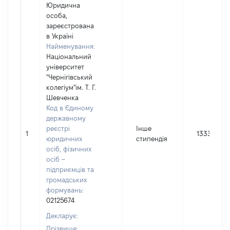
Юридична
особа,
зареєстрована
в Україні
Найменування:
Національний
університет
"Чернігівський
колегіум"ім. Т. Г.
Шевченка
Код в Єдиному
державному
реєстрі
Інше
1
13339
юридичних
стипендія
осіб, фізичних
осіб –
підприємців та
громадських
формувань:
02125674
Декларує:
Прізвище: