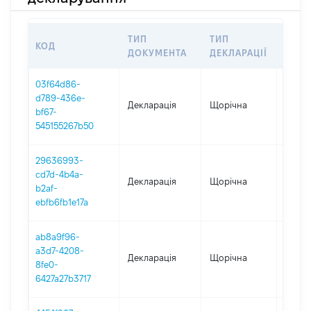
ТИП
ТИП
КОД
ПЕРІ
ДОКУМЕНТА
ДЕКЛАРАЦІЇ
03f64d86-
d789-436e-
Декларація
Щорічна
2025
bf67-
545155267b50
29636993-
cd7d-4b4a-
Декларація
Щорічна
2024
b2af-
ebfb6fb1e17a
ab8a9f96-
a3d7-4208-
Декларація
Щорічна
2023
8fe0-
6427a27b3717