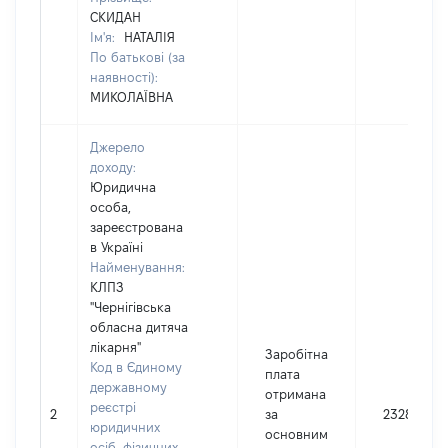
СКИДАН
Ім'я:
НАТАЛІЯ
По батькові (за
наявності):
МИКОЛАЇВНА
Джерело
доходу:
Юридична
особа,
зареєстрована
в Україні
Найменування:
КЛПЗ
"Чернігівська
обласна дитяча
лікарня"
Заробітна
Код в Єдиному
плата
державному
отримана
реєстрі
2
за
232841
юридичних
основним
осіб, фізичних