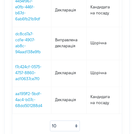
4454f967-
e0fb-446f-
Кандидата
Декларація
2021
b67d-
на посаду
6ab6fb21b9df
dc8cd7a7-
cd1e-4907-
Виправлена
Щорічна
2022
ab8c-
декларація
94aad138e9fb
f7c424cf-0575-
4757-8860-
Декларація
Щорічна
2022
ad10637ce7f0
aa195ff2-5bdf-
Кандидата
4ac4-b07c-
Декларація
2018
на посаду
68dd501288d4