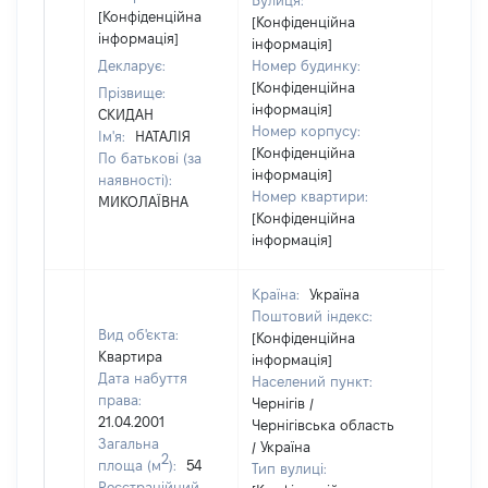
Вулиця:
[Конфіденційна
[Конфіденційна
інформація]
інформація]
Декларує:
Номер будинку:
[Конфіденційна
Прізвище:
інформація]
СКИДАН
Номер корпусу:
Ім'я:
НАТАЛІЯ
[Конфіденційна
По батькові (за
інформація]
наявності):
Номер квартири:
МИКОЛАЇВНА
[Конфіденційна
інформація]
Країна:
Україна
Поштовий індекс:
Вид об'єкта:
[Конфіденційна
Квартира
інформація]
Дата набуття
Населений пункт:
права:
Чернігів /
21.04.2001
Чернігівська область
Загальна
/ Україна
2
площа (м
):
54
Тип вулиці:
Реєстраційний