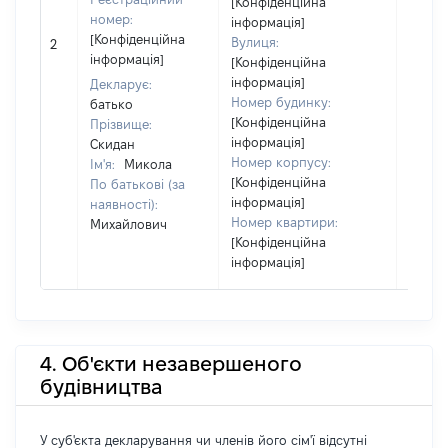
[Конфіденційна
номер:
інформація]
[Не
[Конфіденційна
Вулиця:
2
відом
інформація]
[Конфіденційна
інформація]
Декларує:
Номер будинку:
батько
[Конфіденційна
Прізвище:
інформація]
Скидан
Номер корпусу:
Ім'я:
Микола
[Конфіденційна
По батькові (за
інформація]
наявності):
Номер квартири:
Михайлович
[Конфіденційна
інформація]
4. Об'єкти незавершеного
будівництва
У суб'єкта декларування чи членів його сім'ї відсутні