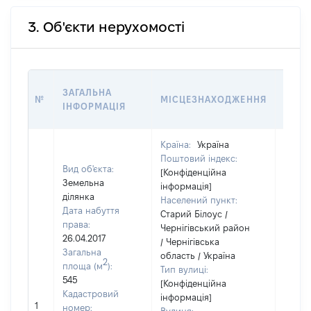
3. Об'єкти нерухомості
ВАРТ
ЗАГАЛЬНА
№
МІСЦЕЗНАХОДЖЕННЯ
НА Д
ІНФОРМАЦІЯ
НАБУ
Країна:
Україна
Поштовий індекс:
Вид об'єкта:
[Конфіденційна
Земельна
інформація]
ділянка
Населений пункт:
Дата набуття
Старий Білоус /
права:
Чернігівський район
26.04.2017
/ Чернігівська
Загальна
область / Україна
2
площа (м
):
Тип вулиці:
545
[Конфіденційна
Кадастровий
інформація]
1
6535
номер: