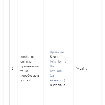
Прізвище:
особи, які
Білець
спільно
Ім'я:
Ірина
проживають
По
2
Україна
Д
та не
батькові
перебувають
(за
у шлюбі
наявності):
Вікторівна