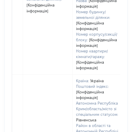
Назва:
[Конфіденційна
[Конфіденційна
інформація]
інформація]
Номер будинку/
земельної ділянки:
[Конфіденційна
інформація]
Номер корпусу/секції/
блоку:
[Конфіденційна
інформація]
Номер квартири/
кімнати/гаражу:
[Конфіденційна
інформація]
Країна:
Україна
Поштовий індекс:
[Конфіденційна
інформація]
Автономна Республіка
Крим/область/місто зі
спеціальним статусом:
Рівненська
Район в області та
Автономній Республіці