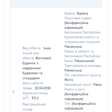
Г
Країна:
Україна
Поштовий індекс:
[Конфіденційна
інформація]
Автономна Республіка
Крим/область/місто зі
спеціальним статусом:
Рівненська
Вид об'єкта:
Інше
Район в області та
Інший вид
Автономній Республіці
об'єкта:
Житловий
Крим:
Рівненський
будинок з
Територіальна громада:
надвірними
Рівненська
будівлями та
7
Тип населеного пункту:
спорудами
Т
Місто
Дата набуття
в
Населений пункт:
Рівне
права:
22.04.2016
об
Район у місті:
1
Загальна площа
в
[Конфіденційна
2
(м
):
311.2
д
інформація]
Тип:
[Конфіденційна
н
Реєстраційний
інформація]
п
номер