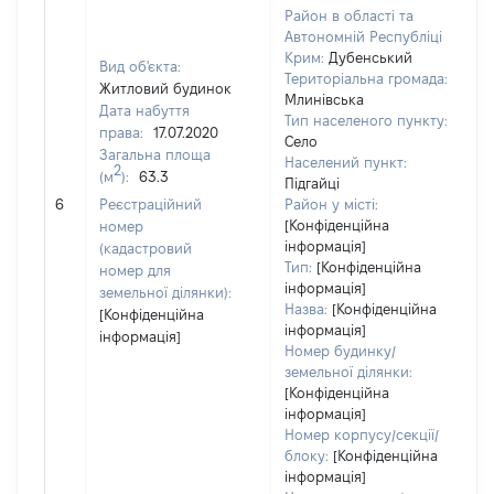
Район в області та
Автономній Республіці
Крим:
Дубенський
Вид об'єкта:
Територіальна громада:
Житловий будинок
Млинівська
Дата набуття
Тип населеного пункту:
6
права:
17.07.2020
Село
Т
Загальна площа
Населений пункт:
в
2
(м
):
63.3
Підгайці
об
6
Реєстраційний
Район у місті:
в
[Конфіденційна
номер
д
інформація]
(кадастровий
н
Тип:
[Конфіденційна
номер для
п
інформація]
земельної ділянки):
Назва:
[Конфіденційна
[Конфіденційна
інформація]
інформація]
Номер будинку/
земельної ділянки:
[Конфіденційна
інформація]
Номер корпусу/секції/
блоку:
[Конфіденційна
інформація]