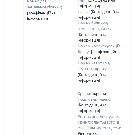
Тип:
[Конфіденційна
номер для
п
інформація]
земельної ділянки):
Назва:
[Конфіденційна
[Конфіденційна
інформація]
інформація]
Номер будинку/
земельної ділянки:
[Конфіденційна
інформація]
Номер корпусу/секції/
блоку:
[Конфіденційна
інформація]
Номер квартири/
кімнати/гаражу:
[Конфіденційна
інформація]
Країна:
Україна
Поштовий індекс:
[Конфіденційна
інформація]
Автономна Республіка
Крим/область/місто зі
спеціальним статусом:
Рівненська