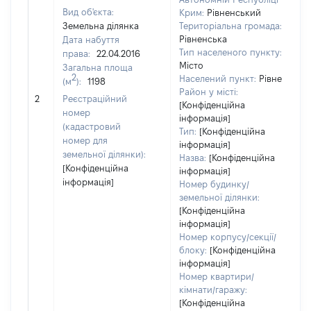
Вид об'єкта:
Крим:
Рівненський
Земельна ділянка
Територіальна громада:
Рівненська
Дата набуття
3
Тип населеного пункту:
права:
22.04.2016
Т
Місто
Загальна площа
в
2
Населений пункт:
Рівне
(м
):
1198
об
Район у місті:
2
Реєстраційний
в
[Конфіденційна
номер
д
інформація]
(кадастровий
Тип:
[Конфіденційна
н
номер для
інформація]
п
земельної ділянки):
Назва:
[Конфіденційна
[Конфіденційна
інформація]
інформація]
Номер будинку/
земельної ділянки:
[Конфіденційна
інформація]
Номер корпусу/секції/
блоку:
[Конфіденційна
інформація]
Номер квартири/
кімнати/гаражу:
[Конфіденційна