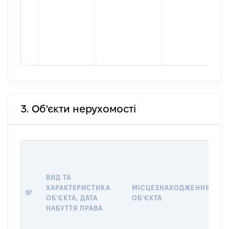
3. Об'єкти нерухомості
В
Д
Н
ВИД ТА
П
ХАРАКТЕРИСТИКА
МІСЦЕЗНАХОДЖЕННЯ
№
З
ОБʼЄКТА, ДАТА
ОБʼЄКТА
О
НАБУТТЯ ПРАВА
Г
О