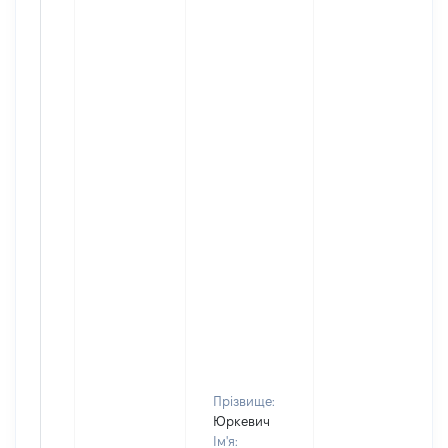
Прізвище:
Юркевич
Ім'я: