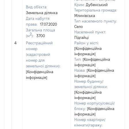
Крим:
Дубенський
Вид об'єкта:
Територіальна громада:
Земельна ділянка
Млинівська
Дата набуття
Тип населеного пункту:
3
права:
17.07.2020
Село
Т
Загальна площа
Населений пункт:
в
2
(м
):
3700
Підгайці
об
4
Реєстраційний
Район у місті:
в
[Конфіденційна
номер
д
інформація]
(кадастровий
н
Тип:
[Конфіденційна
номер для
п
інформація]
земельної ділянки):
Назва:
[Конфіденційна
[Конфіденційна
інформація]
інформація]
Номер будинку/
земельної ділянки:
[Конфіденційна
інформація]
Номер корпусу/секції/
блоку:
[Конфіденційна
інформація]
Номер квартири/
кімнати/гаражу: