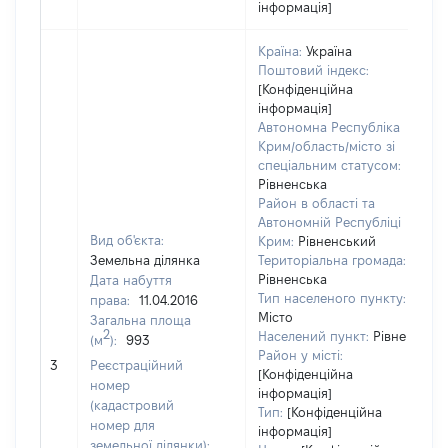
інформація]
Країна:
Україна
Поштовий індекс:
[Конфіденційна
інформація]
Автономна Республіка
Крим/область/місто зі
спеціальним статусом:
Рівненська
Район в області та
Автономній Республіці
Вид об'єкта:
Крим:
Рівненський
Земельна ділянка
Територіальна громада:
Рівненська
Дата набуття
8
Тип населеного пункту:
права:
11.04.2016
Т
Місто
Загальна площа
в
2
Населений пункт:
Рівне
(м
):
993
об
Район у місті:
3
Реєстраційний
в
[Конфіденційна
номер
д
інформація]
(кадастровий
Тип:
[Конфіденційна
н
номер для
інформація]
п
земельної ділянки):