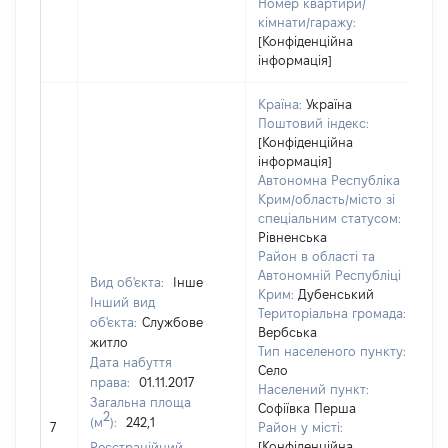
Номер квартири/
кімнати/гаражу:
[Конфіденційна
інформація]
Країна:
Україна
Поштовий індекс:
[Конфіденційна
інформація]
Автономна Республіка
Крим/область/місто зі
спеціальним статусом:
Рівненська
Район в області та
Автономній Республіці
Вид об'єкта:
Інше
Крим:
Дубенський
Інший вид
Територіальна громада:
об'єкта:
Службове
Вербська
житло
Тип населеного пункту:
Дата набуття
Село
права:
01.11.2017
Населений пункт:
Загальна площа
Софіївка Перша
2
(м
):
242,1
[
7
Район у місті:
[Конфіденційна
Реєстраційний