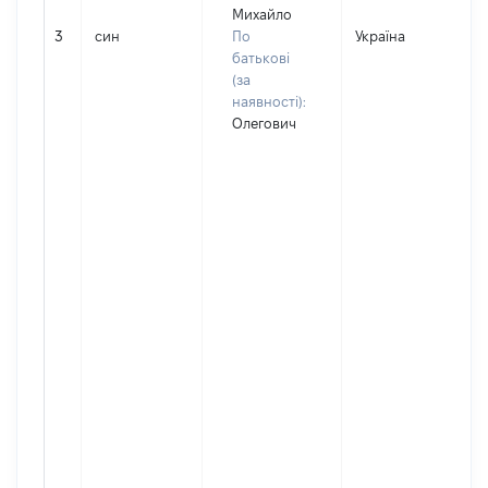
Михайло
3
син
По
Україна
Д
батькові
(за
наявності):
Олегович