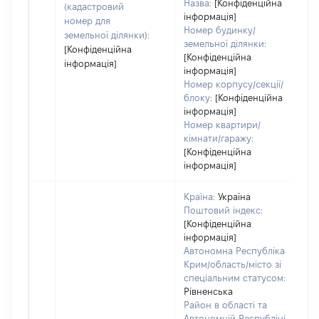
Назва:
[Конфіденційна
(кадастровий
інформація]
номер для
Номер будинку/
земельної ділянки):
земельної ділянки:
[Конфіденційна
[Конфіденційна
інформація]
інформація]
Номер корпусу/секції/
блоку:
[Конфіденційна
інформація]
Номер квартири/
кімнати/гаражу:
[Конфіденційна
інформація]
Країна:
Україна
Поштовий індекс:
[Конфіденційна
інформація]
Автономна Республіка
Крим/область/місто зі
спеціальним статусом:
Рівненська
Район в області та
Автономній Республіці