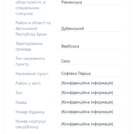
Рівненська
область/місто зі
спеціальним
статусом:
Район в області та
Дубенський
Автономній
Республіці Крим:
Територіальна
Вербська
громада:
Тип населеного
Село
пункту:
Софіївка Перша
Населений пункт:
[Конфіденційна інформація]
Район у місті:
[Конфіденційна інформація]
Тип:
[Конфіденційна інформація]
Назва:
[Конфіденційна інформація]
Номер будинку:
Номер корпусу/
[Конфіденційна інформація]
секції/блоку: