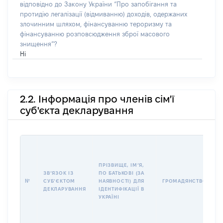
відповідно до Закону України “Про запобігання та
протидію легалізації (відмиванню) доходів, одержаних
злочинним шляхом, фінансуванню тероризму та
фінансуванню розповсюдження зброї масового
знищення”?
Ні
2.2. Інформація про членів сім'ї
суб'єкта декларування
П
І
Б
ПРІЗВИЩЕ, ІМʼЯ,
І
ЗВʼЯЗОК ІЗ
ПО БАТЬКОВІ (ЗА
№
СУБʼЄКТОМ
НАЯВНОСТІ) ДЛЯ
ГРОМАДЯНСТВО
У
ДЕКЛАРУВАННЯ
ІДЕНТИФІКАЦІЇ В
Д
УКРАЇНІ