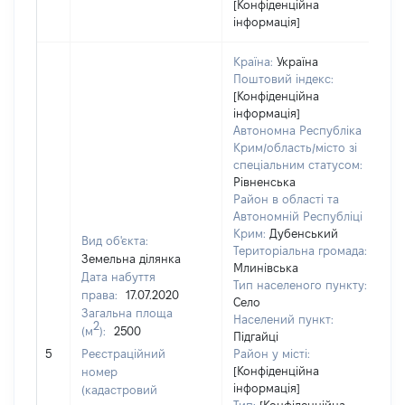
[Конфіденційна
інформація]
Країна:
Україна
Поштовий індекс:
[Конфіденційна
інформація]
Автономна Республіка
Крим/область/місто зі
спеціальним статусом:
Рівненська
Район в області та
Автономній Республіці
Крим:
Дубенський
Вид об'єкта:
Територіальна громада:
Земельна ділянка
Млинівська
Дата набуття
Тип населеного пункту:
4
права:
17.07.2020
Село
Т
Загальна площа
Населений пункт:
в
2
(м
):
2500
Підгайці
об
5
Реєстраційний
Район у місті:
в
[Конфіденційна
номер
д
інформація]
(кадастровий
н