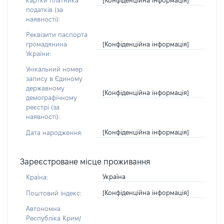
картки платника
податків (за
наявності):
Реквізити паспорта
[Конфіденційна інформація]
громадянина
України:
Унікальний номер
запису в Єдиному
державному
[Конфіденційна інформація]
демографічному
реєстрі (за
наявності):
[Конфіденційна інформація]
Дата народження:
Зареєстроване місце проживання
Україна
Країна:
[Конфіденційна інформація]
Поштовий індекс:
Автономна
Республіка Крим/