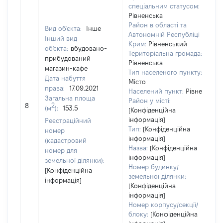
спеціальним статусом:
Рівненська
Район в області та
Вид об'єкта:
Інше
Автономній Республіці
Інший вид
Крим:
Рівненський
об'єкта:
вбудовано-
Територіальна громада:
прибудований
Рівненська
магазин-кафе
3
Тип населеного пункту:
Дата набуття
Т
Місто
права:
17.09.2021
в
Населений пункт:
Рівне
Загальна площа
об
Район у місті:
2
8
(м
):
153.5
в
[Конфіденційна
д
інформація]
Реєстраційний
Тип:
[Конфіденційна
н
номер
інформація]
п
(кадастровий
Назва:
[Конфіденційна
номер для
інформація]
земельної ділянки):
Номер будинку/
[Конфіденційна
земельної ділянки:
інформація]
[Конфіденційна
інформація]
Номер корпусу/секції/
блоку:
[Конфіденційна